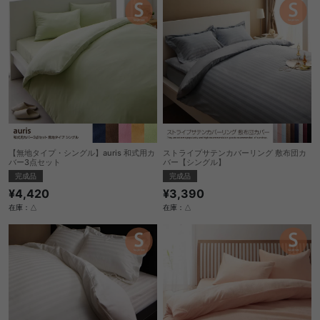
【無地タイプ・シングル】auris 和式用カ
ストライプサテンカバーリング 敷布団カ
バー3点セット
バー【シングル】
完成品
完成品
¥4,420
¥3,390
在庫：△
在庫：△