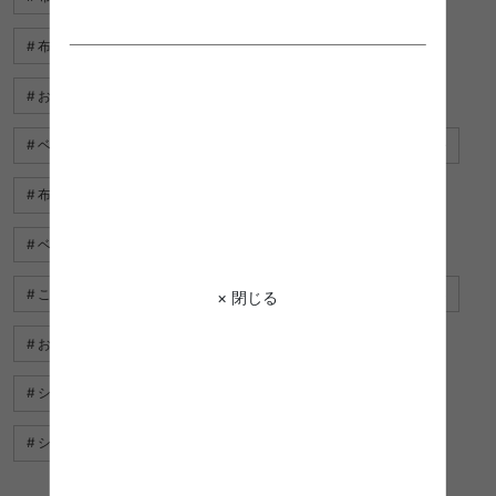
布団 ベージュ
ソファ ベッド シングル コンパクト
おしゃれ ソファ カバー
布団 安い
ベッド カバー ベージュ おしゃれ
ベッド マットレス シングル
布団カバー 緑
布団カバー おしゃれ
ベッドシーツ シングル
ベッド マット シングル
こたつ布団 モダン
布団セット おすすめ
布団 かわいい
× 閉じる
おしゃれ ベッド シングル
布団カバー イエロー
シングルベッド マットレス 激安
シングルベッド コンセント 付き