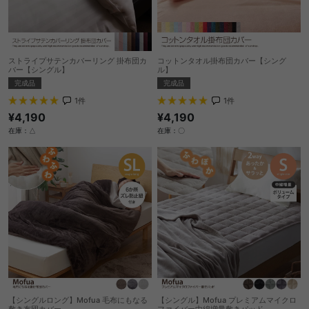
ストライプサテンカバーリング 掛布団カ
コットンタオル掛布団カバー【シング
バー【シングル】
ル】
完成品
完成品
1
件
1
件
¥4,190
¥4,190
在庫：△
在庫：〇
【シングルロング】Mofua 毛布にもなる
【シングル】Mofua プレミアムマイクロ
敷き布団カバー
ファイバー中綿増量敷きパッド