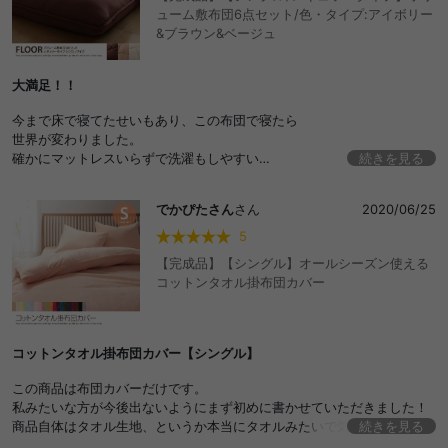
ューム敷布団6点セット/色・タイプ:アイボリー
&ブラウン&ベージュ
大満足！！
今まで床で寝てたせいもあり、この布団で寝たら
世界が変わりました。
確かにマットレスいらずで洗濯もしやすい
続きを見る
パーフェクトです。
でかぴたさん
さん
2020/06/25
5
【完成品】【シングル】オールシーズン使える
コットンタオル掛布団カバー
コットンタオル掛布団カバー【シングル】
この商品は布団カバーだけです。
私みたいな方が今後出ないようにまず初めに書かせていただきました！
商品自体はタオル生地、というか本当にタオルみたいで気持ちいいで
続きを見る
す。