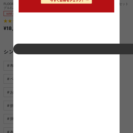
FLOOR ボリューム敷布団6点セット シン
【シングル】お買い得羽根布団8点セット
グル(レギュラータイプ)
sold out
sold out
¥11,470
1
件
¥18,330
1件〜22件（全22件）
シングル 布団 カバーに関するキーワード
布団 グレー
敷布団 シーツ
ソファ の カバー
ベッド カバー セット 北欧
布団 カバー ダブル
おしゃれ ベッド カバー
布団カバー 水色
折り畳み シングルベッド
シングルベッド おしゃれ
掛け布団 ダブル サイズ
枕カバー ランキング
布団カバー おすすめ
収納 ベッド セミ シングル