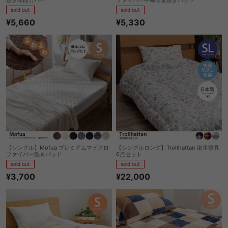
sold out
sold out
¥5,660
¥5,330
【シングル】Mofua プレミアムマイクロ
【シングルロング】Trollhattan 衛生寝具
ファイバー敷きパッド
6点セット
sold out
sold out
¥3,700
¥22,000