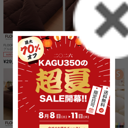
FLOOR ボリューム敷布団6点セット シン
FLOOR ボリューム敷布団6点セット シン
グル(高反発タイプ)
グル(羊毛混タイプ)
sold out
sold out
¥29,030
¥26,080