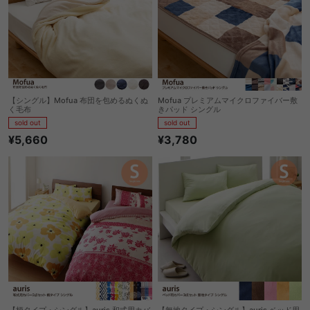
【シングル】Mofua 布団を包めるぬくぬ
Mofua プレミアムマイクロファイバー敷
く毛布
きパッド シングル
sold out
sold out
¥5,660
¥3,780
【柄タイプ・シングル】auris 和式用カバ
【無地タイプ・シングル】auris ベッド用