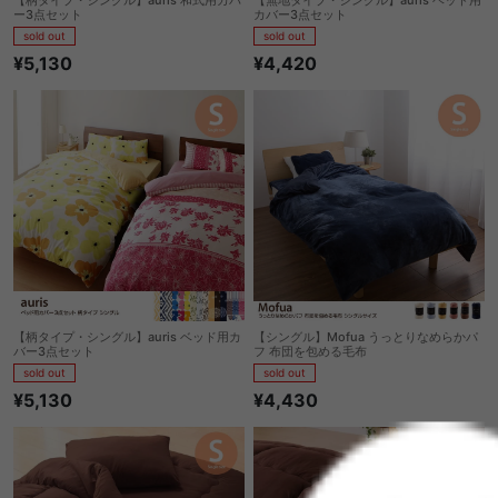
ー3点セット
カバー3点セット
sold out
sold out
¥5,130
¥4,420
【柄タイプ・シングル】auris ベッド用カ
【シングル】Mofua うっとりなめらかパ
バー3点セット
フ 布団を包める毛布
sold out
sold out
¥5,130
¥4,430