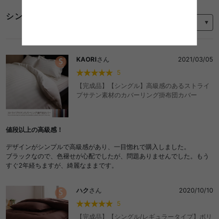
並び替え
シングル 布団 カバーのレビュー
KAORI
さん
2021/03/05
5
【完成品】【シングル】高級感のあるストライ
プサテン素材のカバーリング掛布団カバー
値段以上の高級感！
デザインがシンプルで高級感があり、一目惚れで購入しました。
ブラックなので、色褪せが心配でしたが、問題ありませんでした。もう
すぐ2年経ちますが、綺麗なままです。
ハク
さん
2020/10/10
5
【完成品】【シングル/レギュラータイプ】ボリ