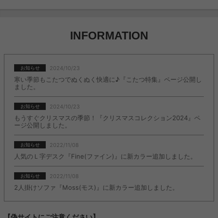
ただ、値段との兼ね合いでこの値段で布団カバーだけとなるとかなりお
高いものになるのかなと思います。
INFORMATION
2024/10/23
お知らせ
寒い季節もこたつでぬくぬく快適に♪『こたつ特集』ページ公開し
ました。
2024/10/23
お知らせ
もうすぐクリスマスの季節！『クリスマスコレクション2024』ペ
ージ公開しました。
2022/11/08
お知らせ
人気のＬ字デスク『Fine(ファイン)』に新カラー追加しました。
2022/11/08
お知らせ
2人掛けソファ『Moss(モス)』に新カラー追加しました。
【偽サイトにご注意ください】