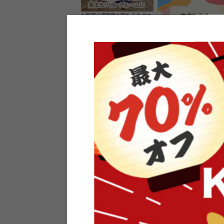
お部屋の雰囲気が変わるラグマ
ット＆カーペット
家具のレビューを書くと10%O
ーポンプレゼント
素材の良さを活かしたウッドソ
ケットのペンダントライト
インフォメーション
よくあるご質問
送料・お支払い
オフィスやモデルハウスなど
返品・交換