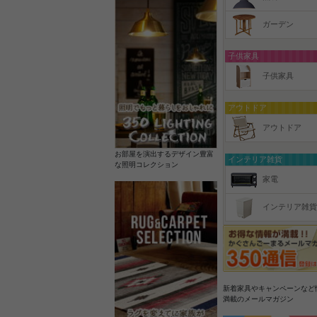
ガーデン
子供家具
子供家具
アウトドア
アウトドア
お部屋を演出するデザイン豊富
インテリア雑貨
な照明コレクション
家電
インテリア雑貨
新着家具やキャンペーンなど
満載のメールマガジン