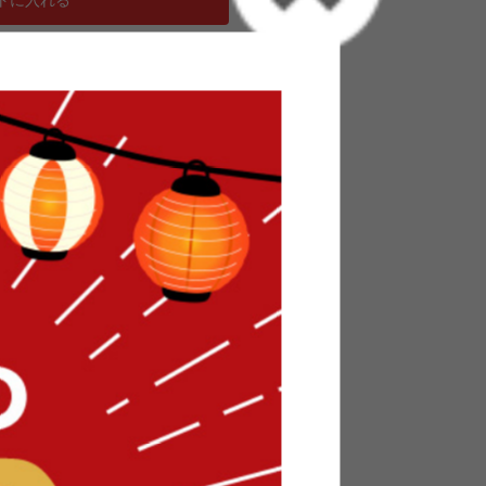
カバー 蓄熱わた入り 高目付 肌触りなめらか ボリュ
サイズ 丸洗い 洗濯可 ふわもこ
感のある『Warm(ヴァルム)』シリーズの敷パッ
なめらかなタッチ感で、快適な寝心地です。洗濯
も清潔にご使用いただけます。スナップボタン付
ので、洗濯するときに場所を取りません。カラー
ピンクの4色展開でお好みの色をお選びください。