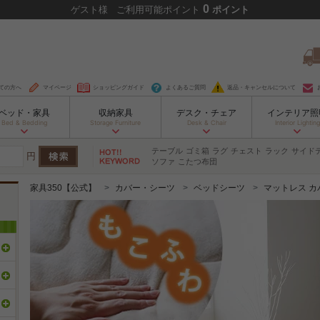
0
ゲスト
様
ご利用可能ポイント
ポイント
ての方へ
マイページ
ショッピングガイド
よくあるご質問
返品・キャンセルについて
ベッド・家具
収納家具
デスク・チェア
インテリア照
Bed & Bedding
Storage Furniture
Desk & Chair
Interior Lighting
テーブル
ゴミ箱
ラグ
チェスト
ラック
サイド
円
ソファ
こたつ布団
家具350【公式】
カバー・シーツ
ベッドシーツ
マットレス カ