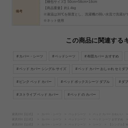
【梱包サイズ】50cm×58cm×18cm
【商品重量】約1.4kg
備考
※液温は30℃を限度とし、洗濯機の弱い水流で洗濯が
※ネット使用
この商品に関連する
カバー・シーツ
ベッドシーツ
布団カバー おすすめ
ベッド カバー シングル サイズ
ベッド カバー おしゃれ セミダ
ピンク ベッド カバー
ベッド ボックスシーツ ダブル
ダブ
ストライプ ベッド カバー
ベッド の カバー
家具350【公式】
カバー・シーツ
ベッドシーツ
ベッド カバー かわいい
家具350【公式】
カバー・シーツ
ベッドシーツ
ベッド シーツ おすすめ
家具350【公式】
カバー・シーツ
ベッドシーツ
シーツ
【シングル】W