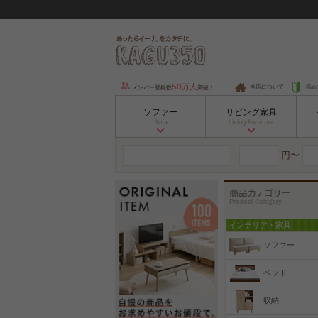
50万人
当店について
初め
メンバー登録数
突破！
ソファー
リビング家具
Sofa
Living Furniture
円〜
インテリア・家具
ソファー
ベッド
収納