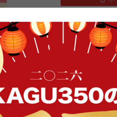
100×205 敷きパッド 寝具 敷布団
ーム あったか 洗える 清潔 シングル
高目付の生地を使用した、ボリューム
ド。表地はフランネル仕様なので、
機で洗うことができるので、いつで
FFク
きで、ハンガーで干すことができる
はベージュ、グレー、アイボリー、
イン