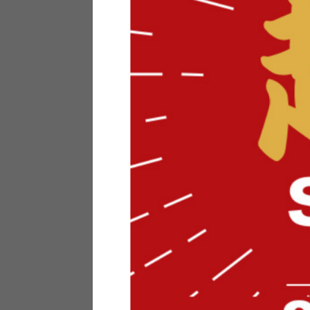
テリアにお悩みの法人のお客
ポイントシステムとは
特定商取引法について
メーカー様へのご案内
メディアへのリース
サイトマップ
お役立ち情報
どうする？不要家具！
家具お部屋に入る？
コーデテクニック
インテリア用語辞典
素材用語辞典
営業日カレンダー
2026年 8月
日
月
火
水
木
金
土