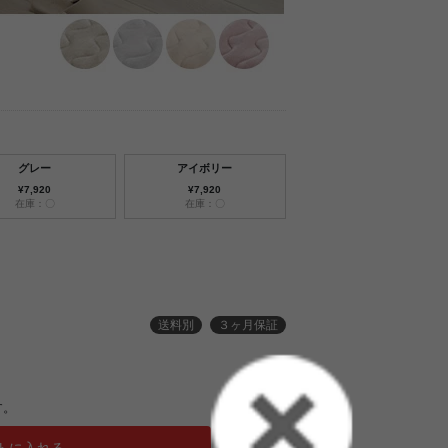
グレー
アイボリー
¥7,920
¥7,920
在庫：〇
在庫：〇
送料別
３ヶ月保証
す。
トに入れる