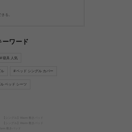
できる。
キーワード
寝具 人気
ブル
ベッド シングル カバー
ル ベッド シーツ
【シングル】Warm 敷きパッド
【シングル】Warm 敷きパッド
arm 敷きパッド