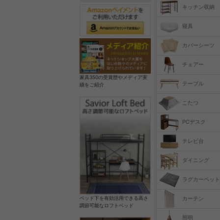
キッチン収納
寝具
カバーシーツ
チェアー
家具350の受賞歴やメディア実
テーブル
績をご紹介
こたつ
PCデスク
テレビ台
ダイニング
ラグカーペット
カーテン
ベッド下を有効活用できる高さ
調節可能なロフトベッド
照明