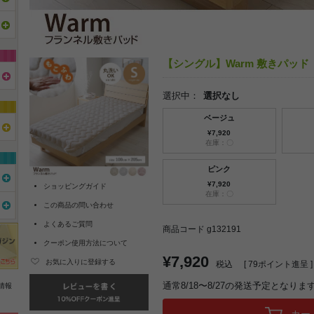
【シングル】Warm 敷きパッド
選択中：
選択なし
ベージュ
¥7,920
在庫：〇
ピンク
¥7,920
ショッピングガイド
在庫：〇
この商品の問い合わせ
よくあるご質問
商品コード g132191
クーポン使用方法について
¥7,920
お気に入りに登録する
税込
[
79
ポイント進呈 ]
通常8/18〜8/27の発送予定となりま
情報
カー