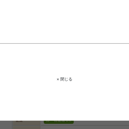
商品コード
g132191
商品名
【シングル】Warm 敷きパッド
サイズ
100cm×205cm
表地:フランネル400g／平方メートル
材質
裏地:ポリエステル100% 150g／平方メートル(再生わた
中材:ポリエステル100%(タフタ)
× 閉じる
脚部
組み立て
組立なし
約10営業日出荷予定となります。配送会社よりお届け
お届け
ご連絡を差上げる場合がございます。
配送
日・祝配送OK