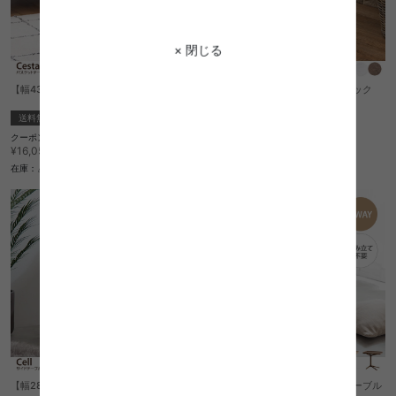
× 閉じる
【幅43cm】Cesta バスケットテーブル
【幅30cm】Colorno 2段スリムラック
送料無料
完成品
完成品
¥4,850
クーポン利用で
¥13,642
¥16,050→
在庫：△
在庫：△
【幅28cm】Cell サイドテーブル
【幅54cm】Baida 2WAYサイドテーブル