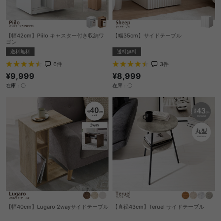
【幅42cm】Piilo キャスター付き収納ワ
【幅35cm】サイドテーブル
ゴン
送料無料
送料無料
3
件
6
件
¥8,999
¥9,999
在庫：〇
在庫：〇
【幅40cm】Lugaro 2wayサイドテーブル
【直径43cm】Teruel サイドテーブル