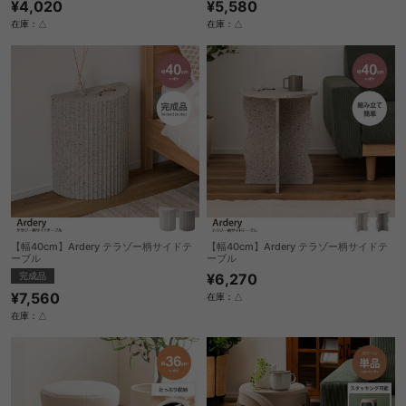
¥4,020
¥5,580
在庫：△
在庫：△
【幅40cm】Ardery テラゾー柄サイドテ
【幅40cm】Ardery テラゾー柄サイドテ
ーブル
ーブル
完成品
¥6,270
¥7,560
在庫：△
在庫：△