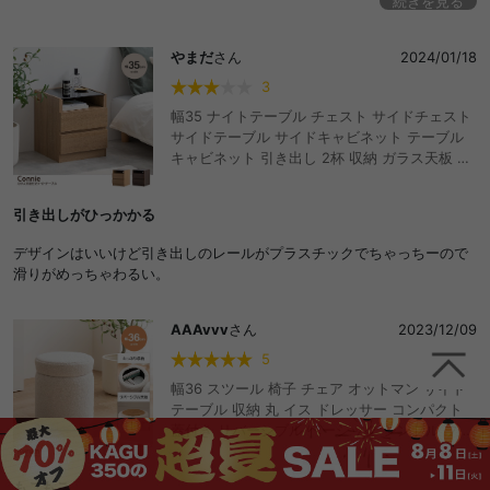
続きを見る
天板の端が高くなっていて物が落ちにくいことと、軽くて扱いやすいと
ころが良かったです。
やまだ
さん
2024/01/18
脚部分は縦横どちらに置いても安定していますが、天板部分が縦置きの
時に少しガタつくので星4にしました。
3
幅35 ナイトテーブル チェスト サイドチェスト
サイドテーブル サイドキャビネット テーブル
キャビネット 引き出し 2杯 収納 ガラス天板 強
化ガラス ナチュラル ブラウン 北欧 木目調 モダ
ン コンパクト 省スペース 一人暮らし 2人暮ら
引き出しがひっかかる
し ロータイプ ファミリー ノイズレス フラット
デザイン ベッドサイド ソファーサイド 横 ベッ
デザインはいいけど引き出しのレールがプラスチックでちゃっちーので
ド ベッド脇 コード穴 ストッパー付き おしゃれ
滑りがめっちゃわるい。
おすすめ 安い
AAAvvv
さん
2023/12/09
5
幅36 スツール 椅子 チェア オットマン サイド
テーブル 収納 丸 イス ドレッサー コンパクト
蓋付き リバーシブル ベーシック シンプル ブー
クレ プードルファー デスク 収納ボックス コン
パクト いす ラウンド 一人暮らし リビング 玄関
もこもこ