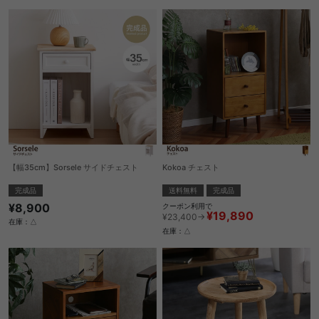
【幅35cm】Sorsele サイドチェスト
Kokoa チェスト
完成品
送料無料
完成品
¥8,900
クーポン利用で
¥19,890
¥23,400→
在庫：△
在庫：△