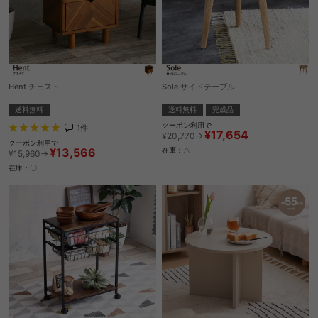
Hent チェスト
Sole サイドテーブル
送料無料
送料無料
完成品
クーポン利用で
1
件
¥17,654
¥20,770→
クーポン利用で
¥13,566
在庫：△
¥15,960→
在庫：〇