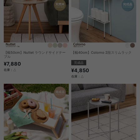
【幅50cm】Nuttet ラウンドサイドテー
【幅40cm】Colorno 2段スリムラック
ブル
完成品
¥7,880
¥4,850
在庫：△
在庫：△