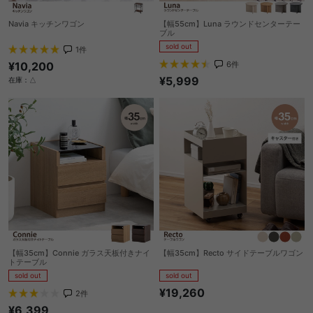
Navia キッチンワゴン
【幅55cm】Luna ラウンドセンターテー
ブル
sold out
1
件
¥10,200
6
件
¥5,999
在庫：△
【幅35cm】Connie ガラス天板付きナイ
【幅35cm】Recto サイドテーブルワゴン
トテーブル
sold out
sold out
¥19,260
2
件
¥6,399