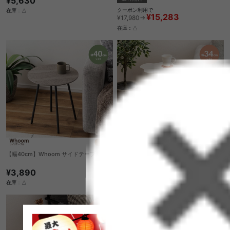
¥5,630
クーポン利用で
在庫：△
¥15,283
¥17,980→
在庫：△
【幅40cm】Whoom サイドテーブル
【幅34cm】Charco サイドテーブル
¥3,890
¥5,820
在庫：△
在庫：△