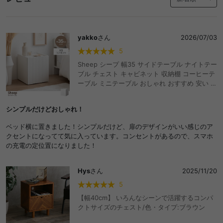
yakko
さん
2026/07/03
5
Sheep シープ 幅35 サイドテーブル ナイトテー
ブル チェスト キャビネット 収納棚 コーヒーテ
ーブル ミニテーブル おしゃれ おすすめ 安い 扉
収納 棚 可動棚 コンセント付き 2口 スクエア ミ
ニ ベッドサイド ソファサイド コンパクト スリ
シンプルだけどおしゃれ！
ム 省スペース かわいい 一人暮らし 寝室 リビン
グ 横 ディスプレイ 宮棚 波型 ナミナミ ワンル
ベッド横に置きました！シンプルだけど、扉のデザインがいい感じのア
ーム 隠す 高級感
クセントになってて気に入っています。コンセントがあるので、スマホ
の充電の定位置になりました！
Hys
さん
2025/11/20
5
【幅40cm】 いろんなシーンで活躍するコンパ
クトサイズのチェスト/色・タイプ:ブラウン