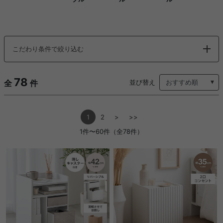
こだわり条件で絞り込む
78
全
件
並び替え
1
2
>
>>
1件〜60件（全78件）