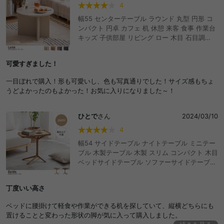
4
幅55 センターテーブル ラウンド 丸型 円形 コ
ンパクト 円卓 カフェ 机 休憩 来客 食事 作業台
キッズ 子供部屋 リビング ロー 木目 石目調
Luna ルナ おしゃれ おすすめ 安い
可愛すぎました！
一目ぼれで購入！形も可愛いし、色も写真通りでした！サイズ感もちょ
うどよかったのもよかった！お気に入りになりました～！
ひとで
さん
2024/03/10
4
幅54 サイドテーブル ナイトテーブル ミニテー
ブル 木製テーブル 木製 スリム コンパクト 木目
ベッドサイドテーブル ソファーサイドテーブル
2ウェイ 2wey カフェタイム おうちカフェ 読書
ちょい置き
丁度いい高さ
ベッドに腰掛けて軽食や作業ができる机を探していて、縦横どちらにも
置けることと変わった形状の脚が気に入って購入しました。