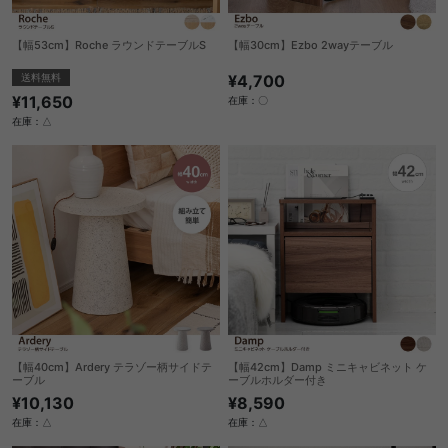
【幅53cm】Roche ラウンドテーブルS
【幅30cm】Ezbo 2wayテーブル
送料無料
¥4,700
¥11,650
在庫：〇
在庫：△
【幅40cm】Ardery テラゾー柄サイドテ
【幅42cm】Damp ミニキャビネット ケ
ーブル
ーブルホルダー付き
¥10,130
¥8,590
在庫：△
在庫：△