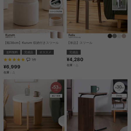
【幅36cm】Kurum 収納付きスツール
【単品】スツール
送料無料
完成品
オススメ
完成品
¥4,280
1
件
在庫：△
¥6,999
在庫：△