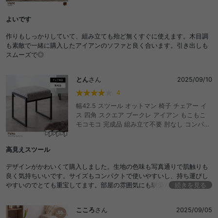
よいです
作りもしっかりしていて、組み立ても殆ど無くすぐに使えます。木目調
も素敵で一緒に購入したアイアンのソファと良く合います。引き出しも
スムーズで◎
とん
さん
2025/09/10
4
幅42.5 スツール オットマン 椅子 チェアー イ
ス 四角 スクエア ブークレ アイアン もこもこ
モコモコ 完成品 組み立て不要 肘なし コンパク
ト 一人暮らし ワンルーム デザイナーズ ダイニ
ング ドレッサー デスク 玄関 腰掛け サイドテー
高見えスツール
ブル ボア サロン オフィス 事務所 おしゃれ お
すすめ 安い
デザインがかわいくて購入しました。生地の色味も写真通りで肌触りも
良く気持ちいいです。サイズもコンパクトで使いやすいし、持ち運びし
やすいのでとても重宝してます。部屋の雰囲気にも馴染んでお気に入り
続きを見る
です！
こころ
さん
2025/09/05