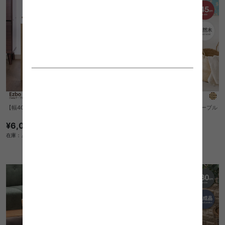
【幅40cm】Ezbo 2wayテーブル
【幅45cm】Ussel ラタンサイドテーブル
¥6,050
送料無料
クーポン利用で
在庫：△
¥16,660
¥19,600→
在庫：△