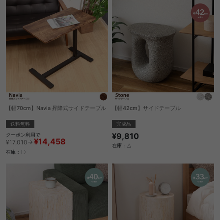
【幅70cm】Navia 昇降式サイドテーブル
【幅42cm】サイドテーブル
送料無料
完成品
¥9,810
クーポン利用で
¥14,458
¥17,010→
在庫：△
在庫：〇