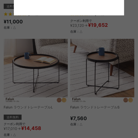
送料無料
完成品
送料無料
完成品
2
件
1
件
¥11,000
クーポン利用で
¥19,652
¥23,120→
在庫：△
在庫：△
Falun ラウンドトレーテーブルL
Falun ラウンドトレーテーブルS
送料無料
¥7,560
クーポン利用で
在庫：△
¥14,458
¥17,010→
在庫：△