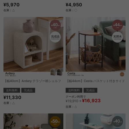
¥5,970
¥4,950
在庫：△
在庫：〇
【幅40cm】Ardery テラゾー柄シェルフ
【幅44cm】Cesta バスケット付きサイド
送料無料
完成品
送料無料
完成品
¥11,330
クーポン利用で
¥16,923
¥19,910→
在庫：△
在庫：△