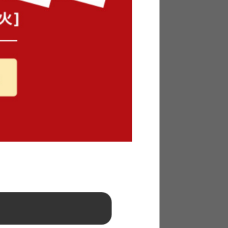
140cm
【セミダブル】Yuseong 幅140cm
幅広すのこローベッド ヘッドボ
ードタイプ
送料無料
オススメ
6
件
6
件
クーポン利用で
〜
¥20,824〜
¥24,499〜→
在庫：△
ゾー柄サ
【幅36cm】Kurum 収納付きスツ
ール