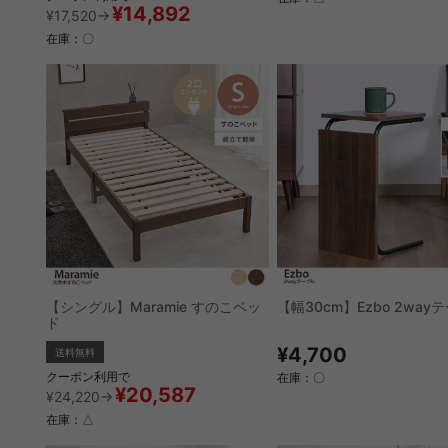
¥14,892
¥17,520→
在庫：〇
【シングル】Maramie すのこベッ
【幅30cm】Ezbo 2way
ド
¥4,700
送料無料
クーポン利用で
在庫：〇
¥20,587
¥24,220→
在庫：△