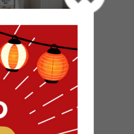
ター付き収
【幅35cm】サイドテーブル
送料無料
6
件
3
件
¥8,999
在庫：〇