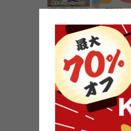
お部屋の雰囲気が変わるラグマ
ット＆カーペット
家具のレビューを書くと10%O
ーポンプレゼント
素材の良さを活かしたウッドソ
ケットのペンダントライト
インフォメーション
よくあるご質問
送料・お支払い
オフィスやモデルハウスなど
返品・交換