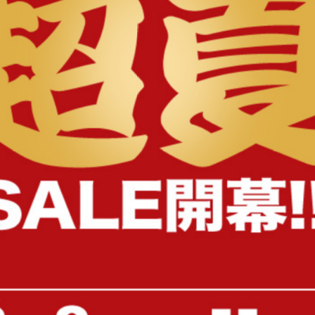
様へ
EAMES-DSW シェルチェア
【幅65cm】脚付きチェス
送料無料
オススメ
送料無料
49
件
¥4,999
¥13,999
在庫：△
在庫：〇