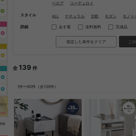
ベロア
コーデュロイ
スタイル
ALL
ナチュラル
北欧
モダン
モノト
詳細
あす着
送料無料
完成品
指定した条件をクリア
この
139
全
件
1件〜60件（全139件）
情報