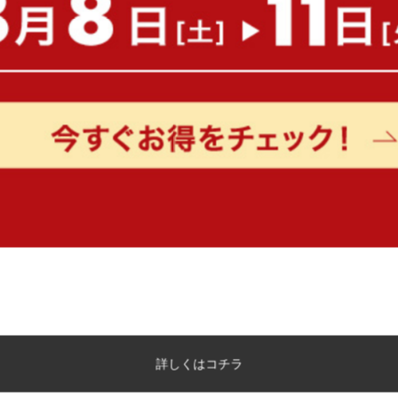
【直径43cm】Teruel サイドテーブ
【セミダブル】Yuseong 幅
ル
幅広すのこローベッド
¥5,580
送料無料
オススメ
在庫：△
クーポン利用で
¥16,999
¥19,999〜→
在庫：〇
【幅40cm】Ardery テラゾー柄サ
【幅40cm】Ardery テラ
詳しくはコチラ
イドテーブル
イドテーブル