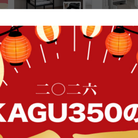
【幅35cm】サイドテーブル
【幅42cm】Piilo キャス
納ワゴン
送料無料
オススメ
送料無料
FFク
9
件
¥6,999
¥9,999
在庫：〇
在庫：〇
イン