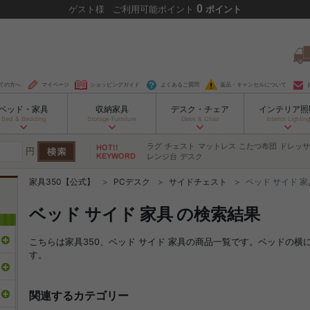
0
ゲスト
様
ご利用可能ポイント
ポイント
ての方へ
マイページ
ショッピングガイド
よくあるご質問
返品・キャンセルについて
ベッド・家具
収納家具
デスク・チェア
インテリア照
Bed & Bedding
Storage Furniture
Desk & Chair
Interior Lighting
ラグ
チェスト
マットレス
こたつ布団
ドレッサ
円
レンジ台
デスク
家具350【公式】
PCデスク
サイドチェスト
ベッド サイド 家
ベッド サイド 家具 の検索結果
こちらは家具350、ベッド サイド 家具の商品一覧です。ベッドの
す。
関連するカテゴリー