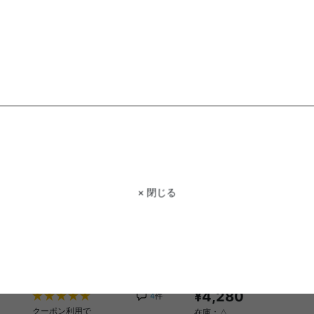
¥6,270
完成品
¥7,560
在庫：△
在庫：△
× 閉じる
Aztec ガラステーブル
【単品】スツール
送料無料
完成品
¥4,280
4
件
クーポン利用で
在庫：△