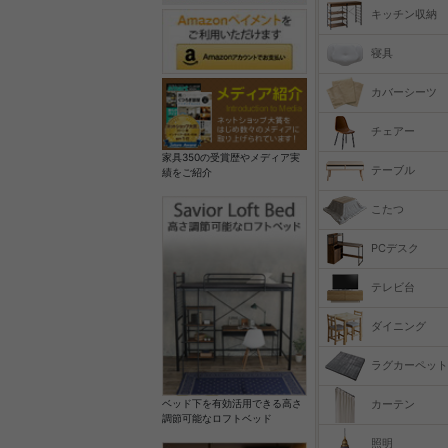
キッチン収納
寝具
カバーシーツ
チェアー
家具350の受賞歴やメディア実
テーブル
績をご紹介
こたつ
PCデスク
テレビ台
ダイニング
ラグカーペット
カーテン
ベッド下を有効活用できる高さ
調節可能なロフトベッド
照明