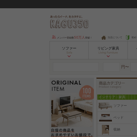
50万人
当店について
初め
メンバー登録数
突破！
ソファー
リビング家具
Sofa
Living Furniture
円〜
インテリア・家具
ソファー
ベッド
収納