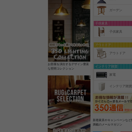
ガーデン
子供家具
子供家具
アウトドア
アウトドア
お部屋を演出するデザイン豊富
インテリア雑貨
な照明コレクション
家電
インテリア雑貨
新着家具やキャンペーンなど
満載のメールマガジン