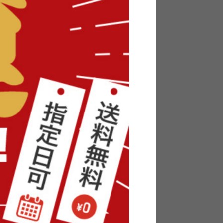
ト
【幅40cm】Lugaro 2wayサイド
テーブル
¥4,020
在庫：△
7
件