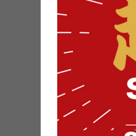
テリアにお悩みの法人のお客
ポイントシステムとは
特定商取引法について
メーカー様へのご案内
メディアへのリース
サイトマップ
お役立ち情報
どうする？不要家具！
家具お部屋に入る？
コーデテクニック
インテリア用語辞典
素材用語辞典
営業日カレンダー
2026年 8月
日
月
火
水
木
金
土