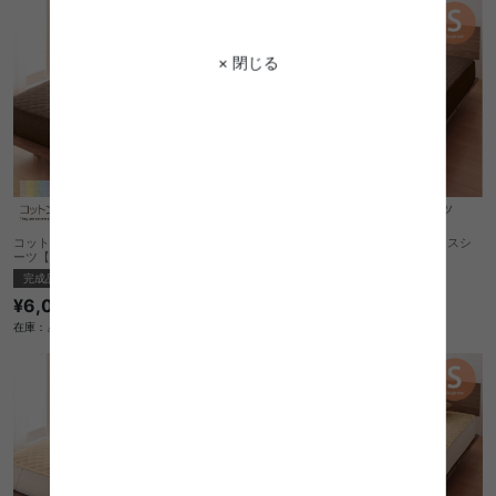
× 閉じる
コットンタオルパッド一体型ボックスシ
コットンタオルパッド一体型ボックスシ
ーツ【ダブル】
ーツ【シングル】
完成品
完成品
¥6,020
¥4,640
在庫：△
在庫：△