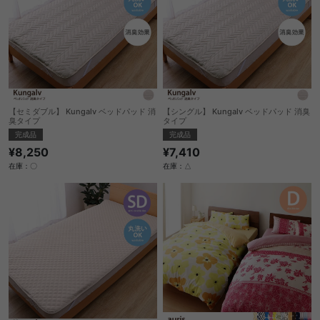
【セミダブル】 Kungalv ベッドパッド 消
【シングル】 Kungalv ベッドパッド 消臭
臭タイプ
タイプ
完成品
完成品
¥8,250
¥7,410
在庫：〇
在庫：△