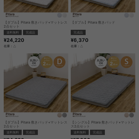
【ダブル】Pitara 敷きパッド+マットレス
【ダブル】Pitara 敷きパッド
2点セット
完成品
送料無料
完成品
¥6,370
¥24,220
在庫：△
在庫：△
【ダブル】Pitara 敷きパッド+マットレス
【シングル】Pitara 敷きパッド+マットレ
2点セット
ス2点セット
送料無料
完成品
送料無料
完成品