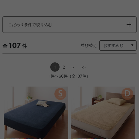
こだわり条件で絞り込む
107
全
件
並び替え
1
2
>
>>
1件〜60件（全107件）