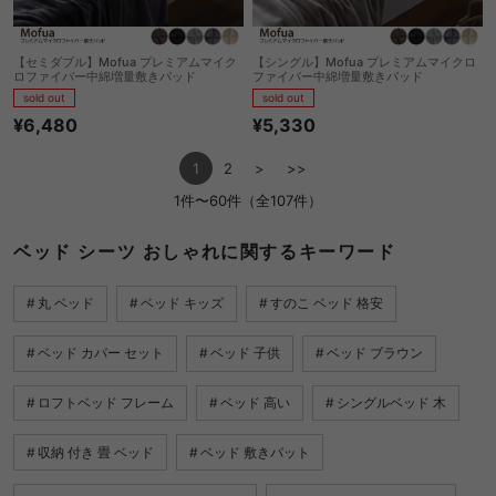
【セミダブル】Mofua プレミアムマイク
【シングル】Mofua プレミアムマイクロ
ロファイバー中綿増量敷きパッド
ファイバー中綿増量敷きパッド
sold out
sold out
¥6,480
¥5,330
1
2
>
>>
1件〜60件（全107件）
ベッド シーツ おしゃれに関するキーワード
丸 ベッド
ベッド キッズ
すのこ ベッド 格安
ベッド カバー セット
ベッド 子供
ベッド ブラウン
ロフトベッド フレーム
ベッド 高い
シングルベッド 木
収納 付き 畳 ベッド
ベッド 敷きパット