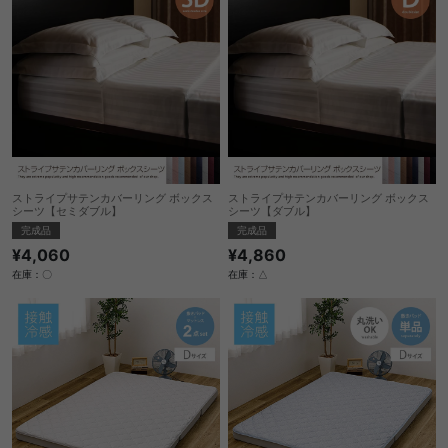
ストライプサテンカバーリング ボックス
ストライプサテンカバーリング ボックス
シーツ【セミダブル】
シーツ【ダブル】
完成品
完成品
¥4,060
¥4,860
在庫：〇
在庫：△