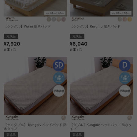
【シングル】Warm 敷きパッド
【シングル】Kurumu 敷きパッド
完成品
完成品
¥7,920
¥6,040
在庫：〇
在庫：〇
【セミダブル】 Kungalv ベッドパッド 防
【ダブル】Kungalv ベッドパッド 防水タ
水タイプ
イプ
完成品
完成品