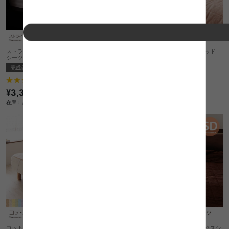
ストライプサテンカバーリング ボックス
コットンタオルキルトケット&敷パッド
シーツ【シングル】
【シングル】
完成品
完成品
¥6,850
1
件
在庫：△
¥3,390
在庫：△
コットンタオルキルトケット&敷パッド
コットンタオルキルトケット&ボックスシ