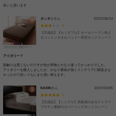
良いと思います
タンタン
さん
2023/09/24
3
【完成品】【セミダブル】オールシーズン使え
るコットンタオルパッド一体型ボックスシーツ
アイボリー？
肌触りは悪くないのですが色が実物とかなり違ってがっかりでした。
アイボリーを購入しましたが、かなり黄味が強くインテリアに馴染まな
かったので近いうちにまた買い替えます。
KAORI
さん
2021/03/05
5
【完成品】【シングル】高級感のあるストライ
プサテン素材のカバーリングボックスシーツ