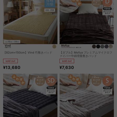
【82cm×150cm】Vind 竹敷きパッド
【ダブル】Mofua プレミアムマイクロフ
ァイバー中綿増量敷きパッド
sold out
sold out
¥13,680
¥7,630