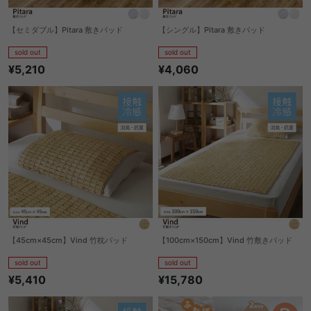
【セミダブル】Pitara 敷きパッド
【シングル】Pitara 敷きパッド
sold out
sold out
¥5,210
¥4,060
【45cm×45cm】Vind 竹枕パッド
【100cm×150cm】Vind 竹敷きパッド
sold out
sold out
¥5,410
¥15,780