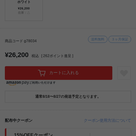
ホワイト
¥26,200
在庫：△
送料無料
３ヶ月保証
商品コード g78034
¥26,200
税込
[
262
ポイント進呈 ]
カートに入れる
通常8/18〜8/27の発送予定となります。
配布中クーポン
クーポン使用方法について
15%OFFクーポン