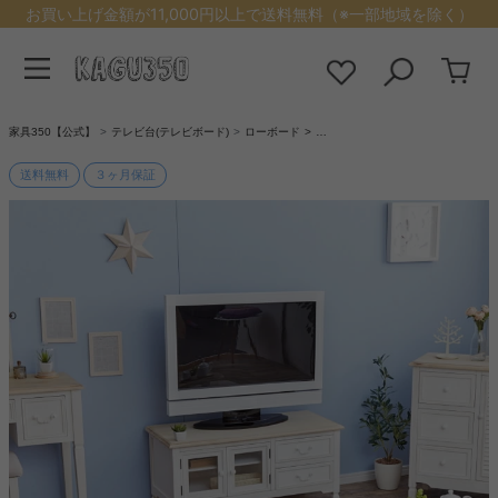
お買い上げ金額が11,000円以上で送料無料（※一部地域を除く）
家具350【公式】
テレビ台(テレビボード)
ローボード
…
送料無料
３ヶ月保証