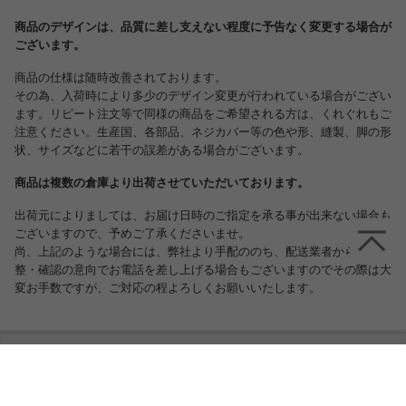
商品のデザインは、品質に差し支えない程度に予告なく変更する場合が
ございます。
商品の仕様は随時改善されております。
その為、入荷時により多少のデザイン変更が行われている場合がござい
ます。リピート注文等で同様の商品をご希望される方は、くれぐれもご
注意ください。生産国、各部品、ネジカバー等の色や形、縫製、脚の形
状、サイズなどに若干の誤差がある場合がございます。
商品は複数の倉庫より出荷させていただいております。
出荷元によりましては、お届け日時のご指定を承る事が出来ない場合も
ございますので、予めご了承くださいませ。
尚、上記のような場合には、弊社より手配ののち、配送業者から日程調
整・確認の意向でお電話を差し上げる場合もございますのでその際は大
変お手数ですが、ご対応の程よろしくお願いいたします。
スタッフおすすめポイント