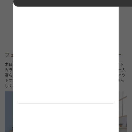
フェミニンで女性らしい雰囲気のホワイトカラー
木目が映えるナチュラルの天板に、明るい清潔感のあるホワイト
カラー。 女の子なら誰でも一度は憧れるフレンチスタイルを一人
暮らしのお部屋でも楽しめ、お気に入りの小物を可愛く レイアウ
トすれば思わず「かわいい！」と飛びついてしまいそう。女性ら
しく心地よい空間を演出してくれます。