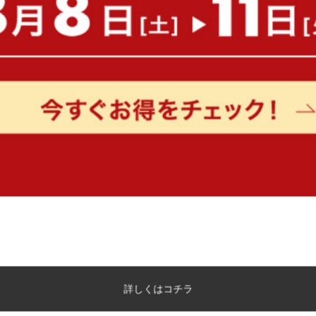
【ダブル】Pluto 収納付きベッド
【シングル】Knok パイプ
ッド
送料無料
オススメ
送料無料
24
件
¥25,999〜
¥9,999〜
在庫：〇
在庫：〇
詳しくはコチラ