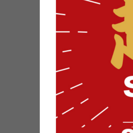
テリアにお悩みの法人のお客
ポイントシステムとは
特定商取引法について
メーカー様へのご案内
メディアへのリース
サイトマップ
お役立ち情報
どうする？不要家具！
家具お部屋に入る？
コーデテクニック
インテリア用語辞典
素材用語辞典
営業日カレンダー
2026年 8月
日
月
火
水
木
金
土