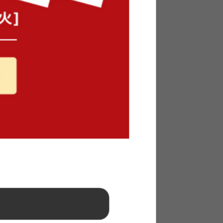
すのこベ
【セミダブル】Yuseong 幅140cm
幅広すのこローベッド
送料無料
オススメ
6
件
6
件
¥19,999〜
在庫：〇