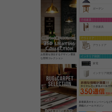
ガーデン
子供家具
子供家具
アウトドア
アウトドア
お部屋を演出するデザイン豊富
インテリア雑貨
な照明コレクション
家電
インテリア雑貨
新着家具やキャンペーンなど
満載のメールマガジン