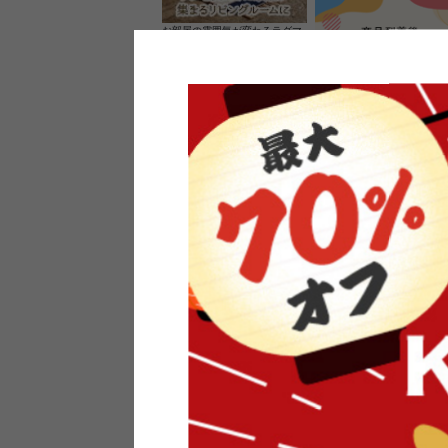
お部屋の雰囲気が変わるラグマ
ット＆カーペット
家具のレビューを書くと10%O
ーポンプレゼント
素材の良さを活かしたウッドソ
ケットのペンダントライト
インフォメーション
よくあるご質問
送料・お支払い
オフィスやモデルハウスなど
返品・交換