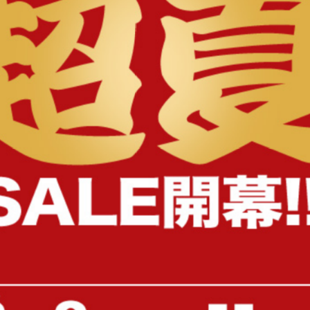
様へ
【セミダブル】Pluto 収納付きベッ
【シングル】Slib すのこ
ド
ド
送料無料
オススメ
送料無料
52
件
¥24,999〜
¥10,999〜
在庫：〇
在庫：△