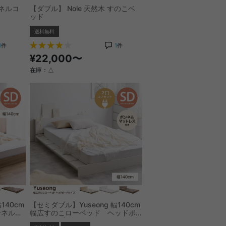
ンネルコ
【ダブル】 Nole 天然木 すのこベ
ッド
送料無料
1
件
1
件
¥22,000〜
在庫：△
140cm
【セミダブル】Yuseong 幅140cm
ンネルマ
幅広すのこローベッド ヘッドボ
ードタイプ(ボンネルマットレス付