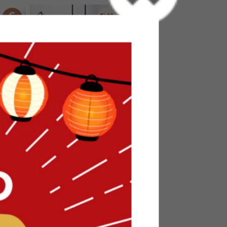
付きベッド
【セミダブル】Pluto 収納付きベッ
ド(ボンネルマットレス付き)
送料無料
オススメ
105
件
28
件
¥34,999
在庫：〇