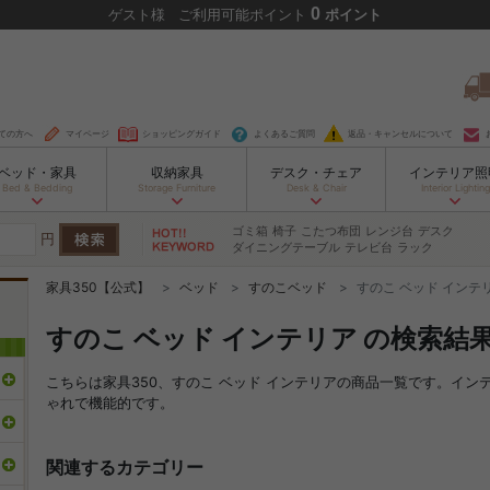
0
ゲスト
様
ご利用可能ポイント
ポイント
ての方へ
マイページ
ショッピングガイド
よくあるご質問
返品・キャンセルについて
ベッド・家具
収納家具
デスク・チェア
インテリア照
Bed & Bedding
Storage Furniture
Desk & Chair
Interior Lighting
ゴミ箱
椅子
こたつ布団
レンジ台
デスク
円
ダイニングテーブル
テレビ台
ラック
家具350【公式】
ベッド
すのこベッド
すのこ ベッド インテ
すのこ ベッド インテリア の検索結
こちらは家具350、すのこ ベッド インテリアの商品一覧です。イ
ゃれで機能的です。
関連するカテゴリー