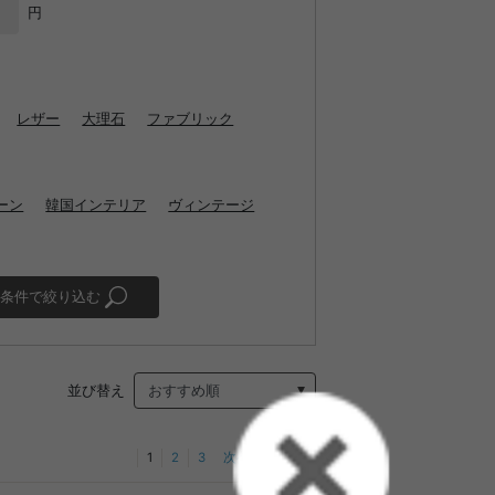
円
レザー
大理石
ファブリック
ーン
韓国インテリア
ヴィンテージ
条件で絞り込む
並び替え
1
2
3
次へ
最後へ