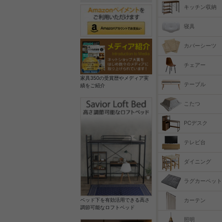
キッチン収納
寝具
カバーシーツ
チェアー
家具350の受賞歴やメディア実
テーブル
績をご紹介
こたつ
PCデスク
テレビ台
ダイニング
ラグカーペット
カーテン
ベッド下を有効活用できる高さ
調節可能なロフトベッド
照明