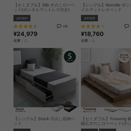
【セミダブル】Slib すのこローベ
【シングル】Nonville ボ
ッド(ボンネルマットレス付き)
イルマットレスベッド
送料無料
送料無料
4
件
¥24,979
¥18,760
在庫：△
在庫：△
【シングル】Stock 引出し収納ベ
【セミダブル】Yuseong 幅
ッド
幅広すのこローベッド(ボ
ットレス付き)