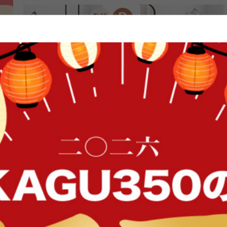
FFク
【ダブル】Pluto 収納付きベッド
【シングル】Pluto 収納
(ボンネルマットレス付き)
送料無料
オススメ
送料無料
オススメ
27
件
¥38,999
¥19,999〜
在庫：〇
在庫：〇
イン