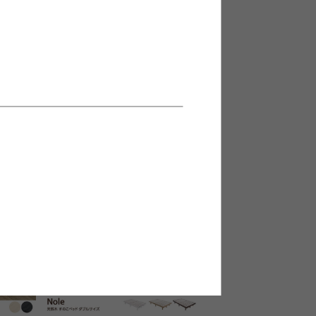
Bコンセ
【セミダブル】Lonnie USB 宮付き
フロアベッド
送料無料
¥24,610
2
件
在庫：〇