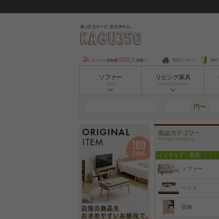
50万人
当店について
初め
メンバー登録数
突破！
ソファー
リビング家具
Sofa
Living Furniture
円〜
インテリア・家具
ソファー
ベッド
収納