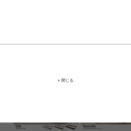
【セミダブル】Yuseong 幅140cm
【シングル】Duranta US
幅広すのこローベッド ヘッドボ
ント ローベッドフレーム
ードタイプ
送料無料
オススメ
送料無料
6
件
¥24,499〜
¥22,140
在庫：△
在庫：△
× 閉じる