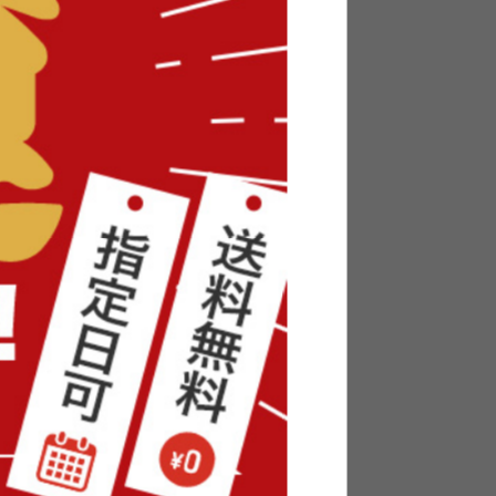
ローベッ
【セミダブル】Slib すのこローベ
ッド
送料無料
9
件
4
件
¥12,999〜
在庫：△