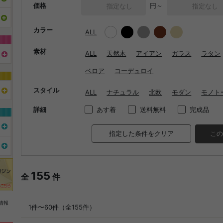
価格
円～
カラー
ALL
素材
ALL
天然木
アイアン
ガラス
ラタン
ベロア
コーデュロイ
スタイル
ALL
ナチュラル
北欧
モダン
モノト
詳細
あす着
送料無料
完成品
指定した条件をクリア
この
155
全
件
情報
1件〜60件（全155件）