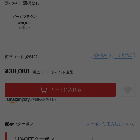
選択中：
選択なし
ダークブラウン
¥38,080
在庫：✕
送料無料
３ヶ月保証
商品コード g28427
¥38,080
税込
[
381
ポイント進呈 ]
カートに入れる
配布中クーポン
クーポン使用方法について
11%OFFクーポン