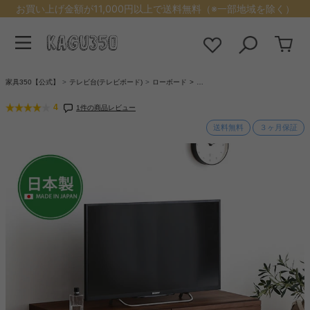
お買い上げ金額が11,000円以上で送料無料（※一部地域を除く）
家具350【公式】
テレビ台(テレビボード)
ローボード
…
4
1件の商品レビュー
送料無料
３ヶ月保証