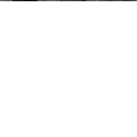
【幅150cm】Sincere 引き出し付きテレビ台
【幅150cm】Pom 引き出し付きテレビ台
¥18,999
¥16,999
¥5,999
クーポンで
¥16,909
クーポンで
¥15,129
同じ価格帯の商品
Robin TV board 180
【幅180cm】Stella 背面収納付きテレビボード
¥27,300
¥27,920
¥31,810