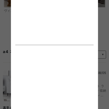
モダン
ヴィンテージ
コーディネートをもっと見る
並び替え
a4 本棚のレビュー
えり
さん
2026/08/05
4
幅100 キャビネット サイドボード チェスト ラ
ック おしゃれ おすすめ 大理石柄 ストーン 収納
本棚 スリム 薄型 省スペース ロー オープン 扉
付き 引き出し 可動棚 コード穴 配線 ディスプレ
イ リビング ダイニング デスク 高級感 ノイズレ
高見え