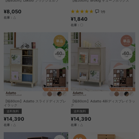
【幅63cm】Leksio ブックシェルフ
【幅35cm】Brokig キューブボックス
¥8,050
1
件
在庫：△
¥1,840
在庫：〇
【幅60cm】Adatto スライドディスプレ
【幅60cm】Adatto 4杯ディスプレイラッ
イラック
ク
送料無料
送料無料
¥14,390
¥14,390
在庫：△
在庫：△