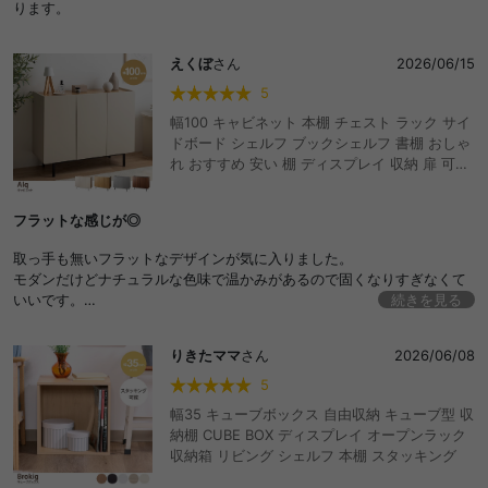
ります。
えくぼ
さん
2026/06/15
5
幅100 キャビネット 本棚 チェスト ラック サイ
ドボード シェルフ ブックシェルフ 書棚 おしゃ
れ おすすめ 安い 棚 ディスプレイ 収納 扉 可動
棚 大容量 黒脚 脚付き 木目 ストーン柄 バイカ
ラー くすみカラー リビング コンパクト シンプ
フラットな感じが◎
ル ワンルーム 一人暮らし
取っ手も無いフラットなデザインが気に入りました。
モダンだけどナチュラルな色味で温かみがあるので固くなりすぎなくて
いいです。
続きを見る
取っ手ないけど指をかけやすい開けやすさの配慮も◎
りきたママ
さん
2026/06/08
5
幅35 キューブボックス 自由収納 キューブ型 収
納棚 CUBE BOX ディスプレイ オープンラック
収納箱 リビング シェルフ 本棚 スタッキング