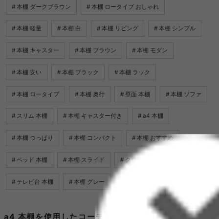
本棚 ダークブラウン
本棚 ロータイプ おしゃれ
本棚 軽量
本棚 白
本棚 リビング
本棚 シンプル
本棚 キャスター
本棚 ブラウン
本棚 モダン
本棚 安い
本棚 ブラック
本棚 ラック
本棚 ロータイプ
本棚 奥行
壁面 本棚
本棚 ソファ
スリム 本棚
本棚 キャスター付き
a4 本棚
本棚 つっぱり
本棚 コンパクト
本棚 おすすめ
ベッド 本棚
本棚 スライド
クローゼット 本棚
テレビ台 本棚
本棚 グレー
a4 本棚を使用したコーディネート例