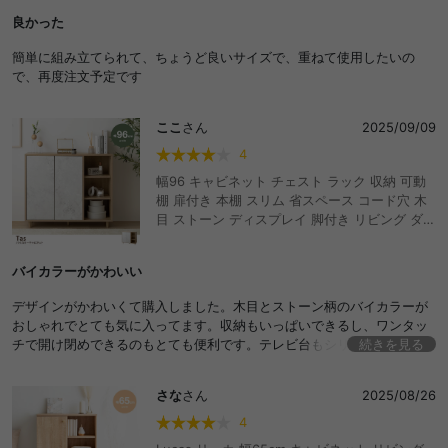
良かった
簡単に組み立てられて、ちょうど良いサイズで、重ねて使用したいの
で、再度注文予定です
ここ
さん
2025/09/09
4
幅96 キャビネット チェスト ラック 収納 可動
棚 扉付き 本棚 スリム 省スペース コード穴 木
目 ストーン ディスプレイ 脚付き リビング ダイ
ニング キッチン 一人暮らし 2人暮らし ファミ
リー ノイズレス ルーター ファイル A4 おしゃ
バイカラーがかわいい
れ おすすめ 安い
デザインがかわいくて購入しました。木目とストーン柄のバイカラーが
おしゃれでとても気に入ってます。収納もいっぱいできるし、ワンタッ
チで開け閉めできるのもとても便利です。テレビ台もシリーズで揃えよ
続きを見る
うか検討中です！
さな
さん
2025/08/26
4