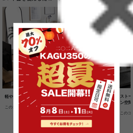
ストー
軽やかに整えるナチュラルモダン空間
ン空間
このコーディネートを詳しく見る >
このコ