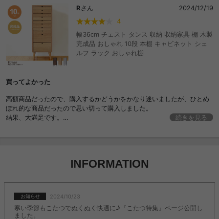
R
さん
2024/12/19
4
幅36cm チェスト タンス 収納 収納家具 棚 木製
完成品 おしゃれ 10段 本棚 キャビネット シェ
ルフ ラック おしゃれ棚
買ってよかった
高額商品だったので、購入するかどうかをかなり迷いましたが、ひとめ
ぼれ的な商品だったので思い切って購入しました。
結果、大満足です。
続きを見る
シンプルですが使い勝手よし。
引き出しの端の木材のカット面に少し粗さが見られますが、それほど気
になることもなく、引き出しの出し入れもスムーズです。
引き出しが本体からすべて取り出せるので、中身の整理もしやすいで
INFORMATION
す。
デザイン、見た目、使い勝手、すべて満足です。
価格がもう少し安ければ星5つにしたと思います。
2024/10/23
お知らせ
寒い季節もこたつでぬくぬく快適に♪『こたつ特集』ページ公開し
ました。