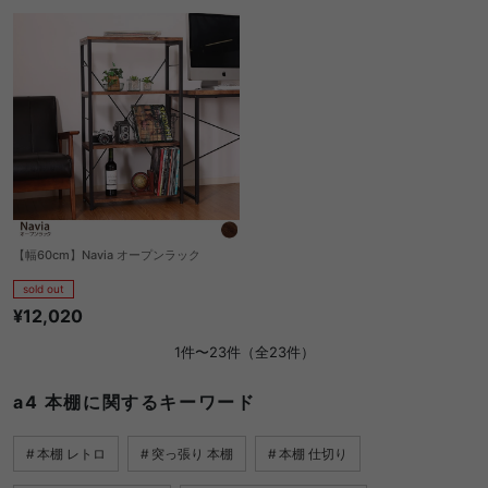
【幅60cm】Navia オープンラック
sold out
¥12,020
1件〜23件（全23件）
a4 本棚に関するキーワード
本棚 レトロ
突っ張り 本棚
本棚 仕切り