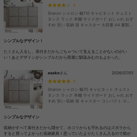
4
Sharon シャロン 幅110 キャビネット チェスト
タンス ラック 本棚 サイドボード おしゃれ おす
すめ 安い 収納 扉 キャスター 大容量 A4 書類
推し活 ルーター スリム リビング オフィス クロ
ーゼット テレビ台 テレビボード デスク ワゴン
シンプルなデザイン！
ディスプレイ 石目調 木目調 カウンター下 配線
コード穴
たくさん入るし、扉付きだからごちゃついて見えることがないのがい
い！あとデザインがシンプルだから部屋に馴染みむのもよかった。
asako
さん
2026/07/01
5
Sharon シャロン 幅70 キャビネット チェスト
タンス ラック 本棚 サイドボード おしゃれ おす
すめ 安い 収納 扉 キャスター コンパクト 小さ
い ミニ A4 書類 推し活 ルーター スリム リビン
グ オフィス クローゼット テレビ台 テレビボー
シンプルなデザイン
ド デスク ワゴン ディスプレイ 石目調 木目調
カウンター下 配線 コード穴
収納がすべて扉付きだから隠せて、ホコリからも守れるのはズボラから
すると買ってよかった収納家具！思っていたよりたくさん入るので助か