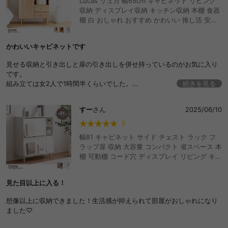
Lucas リュカ 幅65cm キャビネット リビング
収納 ディスプレイ収納 キッチン収納 本棚 食器
棚 白 おしゃれ おすすめ かわいい 推し活 安い
コンパクト スリム 収納 収納棚 可動棚 棚 引き
出し 扉付き 扉収納 配線穴 コード穴 ルーター収
かわいいキャビネットです
納 木製 一人暮らし 省スペース ファイル A4 本
漫画 書類 雑誌
見せる収納と引き出しと扉の引き出しを併せ持っているのがお気に入り
です。
組み立ては女2人で1時間半くらいでした。
続きを見る
でも、他の方のコメントにもある通りナチュラルを購入しましたがかな
り濃いめの色です。わかっていたものの、商品画像とイメージが異なる
すー
さん
2025/06/10
ので★マイナス1にしました。
5
幅81 キャビネット サイド チェスト ラック フ
ラップ扉 収納 大容量 コンパクト 省スペース 本
棚 可動棚 コード穴 ディスプレイ リビング キッ
チン デスク タンス A4 ホテルライク 一人暮ら
し ワンルーム 脚付き ノイズレス 推し活 おしゃ
見た目以上に入る！
れ おすすめ 安い
想像以上に収納できました！生活感が抑えられて部屋がおしゃれになり
ました♡