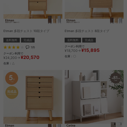
Etman 多段チェスト 10段タイプ
Etman 多段チェスト 8段タイプ
送料無料
完成品
送料無料
完成品
クーポン利用で
1
件
¥15,895
¥18,700→
クーポン利用で
¥20,570
在庫：〇
¥24,200→
在庫：△