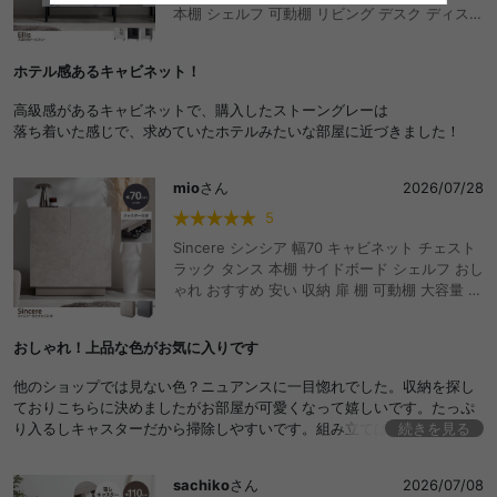
本棚 シェルフ 可動棚 リビング デスク ディスプ
レイ コンパクト スリム 配線穴 コード穴 脚付き
高級感 一人暮らし ワンルーム ノイズレス タン
ホテル感あるキャビネット！
ス マーブル柄 ルーター ファイル A4 おしゃれ
おすすめ 安い
高級感があるキャビネットで、購入したストーングレーは
落ち着いた感じで、求めていたホテルみたいな部屋に近づきました！
mio
さん
2026/07/28
5
Sincere シンシア 幅70 キャビネット チェスト
ラック タンス 本棚 サイドボード シェルフ おし
ゃれ おすすめ 安い 収納 扉 棚 可動棚 大容量 キ
ャスター コンパクト 小さい ミニ A4 書類 本 漫
画 コミック ルーター 推し活 かわいい かっこい
おしゃれ！上品な色がお気に入りです
い スリム リビング カフェ 一人暮らし ワンルー
ム ストーン調 ディスプレイ 配線 コード穴
他のショップでは見ない色？ニュアンスに一目惚れでした。収納を探し
ておりこちらに決めましたがお部屋が可愛くなって嬉しいです。たっぷ
り入るしキャスターだから掃除しやすいです。組み立ては不慣れでした
続きを見る
が出来上がった時はすごい達成感でした！買ってよかったです！
sachiko
さん
2026/07/08