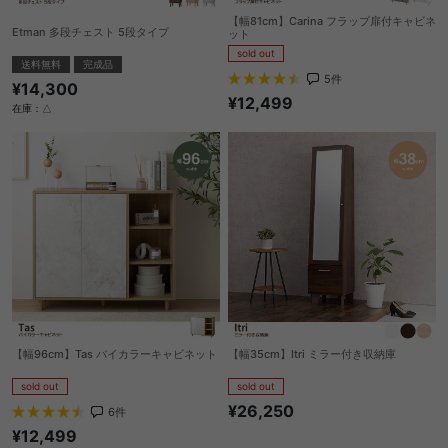
【幅81cm】Carina フラップ扉付キャビネ
Etman 多段チェスト 5段タイプ
ット
sold out
送料無料
完成品
5
件
¥14,300
¥12,499
在庫：△
【幅96cm】Tas バイカラーキャビネット
【幅35cm】Itri ミラー付き収納庫
sold out
sold out
¥26,250
6
件
¥12,499