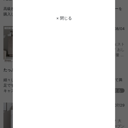
ス フラット マーブル ルーター ファイル A4 脚
付き 一人暮らし ワンルーム
高級感あるので部屋がすごくおしゃれになりました。ストーングレーを
購入しましたが、写真通りで満足です！
× 閉じる
ri
さん
2026/08/04
4
Sincere シンシア 幅100 キャビネット チェスト
ラック タンス 本棚 サイドボード シェルフ おし
ゃれ おすすめ 安い 収納 扉 棚 可動棚 大容量 キ
ャスター ワイド A4 書類 本 漫画 コミック ルー
ター 推し活 かわいい かっこいい スリム リビン
たっぷり入ります！
グ カフェ 一人暮らし 二人 ファミリー ストーン
調 ディスプレイ 配線 コード穴
細々した日用品や本をしっかり収納できました。生活感がなくなって満
足です。
キャスターがついてるように見えないのに軽い力で動かせるのも◎
続きを見る
天板上にディスプレイするおしゃれなアイテムを探し中です！
Sun
さん
2026/07/29
4
幅72 キャビネット サイド チェスト ラック 大
理石柄 ストーン 収納 引き出し 扉付き オープン