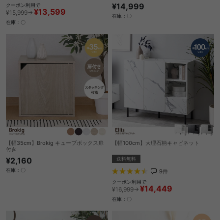
¥14,999
クーポン利用で
¥13,599
¥15,999→
在庫：〇
在庫：〇
【幅35cm】Brokig キューブボックス扉
【幅100cm】大理石柄キャビネット
付き
送料無料
¥2,160
在庫：〇
9
件
クーポン利用で
¥14,449
¥16,999→
在庫：〇