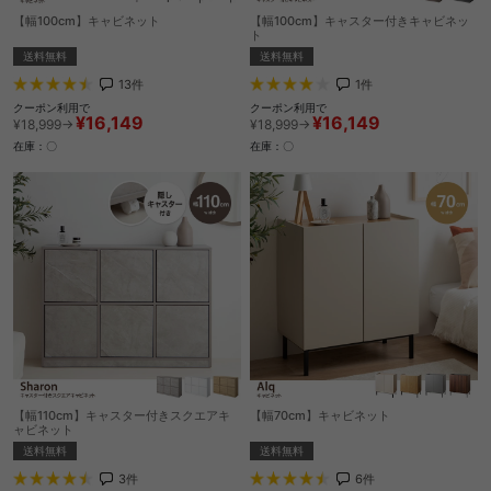
【幅100cm】キャビネット
【幅100cm】キャスター付きキャビネッ
ト
送料無料
送料無料
13
件
1
件
クーポン利用で
クーポン利用で
¥16,149
¥16,149
¥18,999→
¥18,999→
在庫：〇
在庫：〇
【幅110cm】キャスター付きスクエアキ
【幅70cm】キャビネット
ャビネット
送料無料
送料無料
6
件
3
件