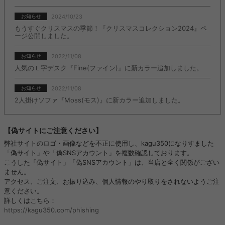
2024/10/23
お知らせ
もうすぐクリスマスの季節！『クリスマスコレクション2024』ペ
ージ公開しました。
2022/11/08
お知らせ
人気のＬ字デスク『Fine(ファイン)』に新カラー追加しました。
2022/11/08
お知らせ
2人掛けソファ『Moss(モス)』に新カラー追加しました。
【偽サイトにご注意ください】
弊社サイトのロゴ・画像などを不正に使用し、kagu350になりすました
「偽サイト」や「偽SNSアカウント」を複数確認しております。
こうした「偽サイト」「偽SNSアカウント」は、当店と全く関係がござい
ません。
アクセス、ご注文、お振り込み、個人情報のやり取りをされないようご注
意ください。
詳しくはこちら：
https://kagu350.com/phishing