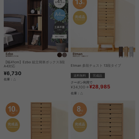
【幅41cm】Ezbo 組立簡単ボックス3段
Etman 多段チェスト 13段タイプ
A4対応
¥6,730
送料無料
完成品
在庫：△
クーポン利用で
¥28,985
¥34,100→
在庫：△