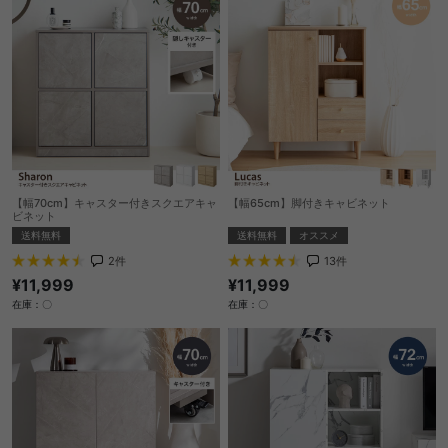
【幅70cm】キャスター付きスクエアキャ
【幅65cm】脚付きキャビネット
ビネット
送料無料
オススメ
送料無料
13
件
2
件
¥11,999
¥11,999
在庫：〇
在庫：〇