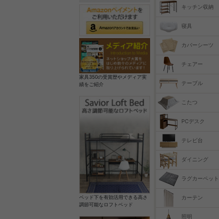
キッチン収納
寝具
カバーシーツ
チェアー
家具350の受賞歴やメディア実
テーブル
績をご紹介
こたつ
PCデスク
テレビ台
ダイニング
ラグカーペット
カーテン
ベッド下を有効活用できる高さ
調節可能なロフトベッド
照明