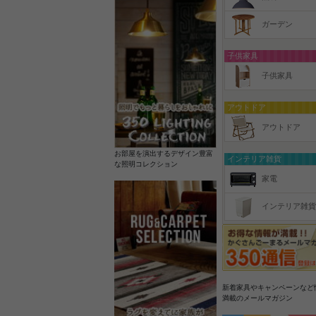
ガーデン
子供家具
子供家具
アウトドア
アウトドア
お部屋を演出するデザイン豊富
インテリア雑貨
な照明コレクション
家電
インテリア雑貨
新着家具やキャンペーンなど
満載のメールマガジン