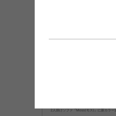
お客様の大切な家具を私たちが
心を込めてお届けします
INFORMATION
お知らせ
2024/10/23
寒い季節もこたつでぬくぬく快適に♪『こ
お知らせ
2024/10/23
もうすぐクリスマスの季節！『クリスマスコ
お知らせ
2022/11/08
人気のＬ字デスク『Fine(ファイン)』に
お知らせ
2022/11/08
2人掛けソファ『Moss(モス)』に新カラ