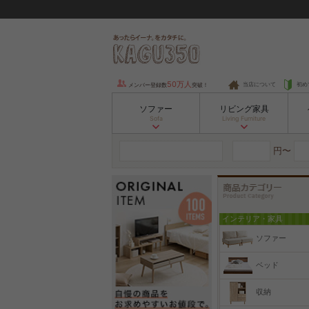
50万人
当店について
初め
メンバー登録数
突破！
ソファー
リビング家具
Sofa
Living Furniture
円〜
インテリア・家具
ソファー
ベッド
収納