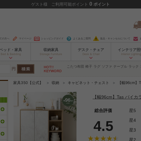
0
ゲスト
様
ご利用可能ポイント
ポイント
ての方へ
マイページ
ショッピングガイド
よくあるご質問
返品・キャンセルについて
ベッド・家具
収納家具
デスク・チェア
インテリア照
Bed & Bedding
Storage Furniture
Desk & Chair
Interior Lighting
こたつ布団
椅子
ラグ
ソファ
テーブル
ラック
円
家具350【公式】
収納
キャビネット・チェスト
【幅96cm】
【幅96cm】Tas バイ
総合評価
星5
星4
4.5
星3
星2