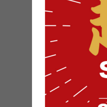
テリアにお悩みの法人のお客
ポイントシステムとは
特定商取引法について
メーカー様へのご案内
メディアへのリース
サイトマップ
お役立ち情報
どうする？不要家具！
家具お部屋に入る？
コーデテクニック
インテリア用語辞典
素材用語辞典
営業日カレンダー
2026年 8月
日
月
火
水
木
金
土