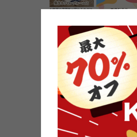
お部屋の雰囲気が変わるラグマ
ット＆カーペット
家具のレビューを書くと10%O
ーポンプレゼント
素材の良さを活かしたウッドソ
ケットのペンダントライト
インフォメーション
よくあるご質問
送料・お支払い
オフィスやモデルハウスなど
返品・交換