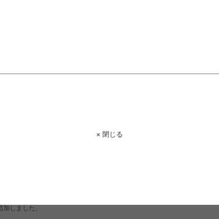
たつ特集』ページ公開しました。
× 閉じる
レクション2024』ページ公開しました。
新カラー追加しました。
ー追加しました。