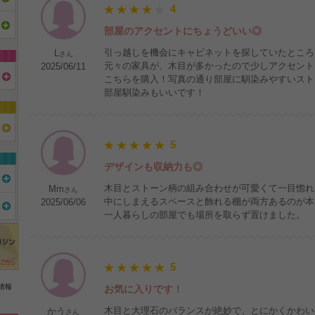
4
部屋のアクセントにちょうどいい◎
引っ越しを機会にキャビネットを探していたところ
L
さん
元々の家具が、木目が多かったので少しアクセント
2025/06/11
こちらを購入！写真の通り部屋に馴染みやすいスト
部屋馴染みもいいです！
5
デザインも収納力も◎
木目とストーン柄の組み合わせが可愛くて一目惚れ
Mm
さん
中にしまえるスペースと飾れる棚が両方あるのが本
2025/06/06
一人暮らしの部屋でも場所を取らず置けました。
5
情報
お気に入りです！
木目と大理石のバランスが絶妙で、とにかくかわいい(
かう
さん