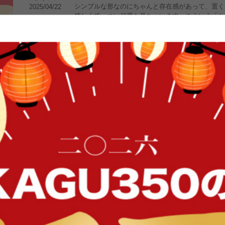
シンプルな形なのにちゃんと存在感があって、置く
2025/04/22
嬉しくて、つい何度も見ちゃいます。こういう「シ
って、探すとなかなかないので買ってよかったです
4
おしゃれでいいサイズ感でした！
FFク
木目とストーン柄があまり見かけなく、組み合わせ
なつ
さん
部屋の雰囲気の一気におしゃれにしてくれて、収納
2025/01/29
5
バイカラーがおしゃれ！
あまり見ないデザインに一目惚れ！
saki
さん
中もたくさん収納できたり、プッシュオープンの扉
2024/12/11
1件〜6件（全6件）
イン