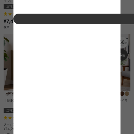
イプ)
送料無料
送料無料
オススメ
クーポン利用で
17
件
¥14,355
¥16,130→
¥7,499
在庫：〇
在庫：〇
【幅80cm】Laura 引き戸キャビネット
【幅60cm】Ezbo S字型ディスプレイラ
ック
送料無料
¥7,240
在庫：〇
6
件
クーポン利用で
¥12,726
¥14,299→