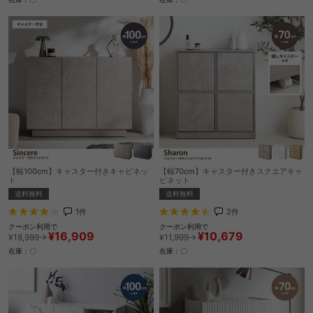
【幅100cm】キャスター付きキャビネッ
【幅70cm】キャスター付きスクエアキャ
ト
ビネット
送料無料
送料無料
1
件
2
件
クーポン利用で
クーポン利用で
¥16,909
¥10,679
¥18,999→
¥11,999→
在庫：〇
在庫：〇