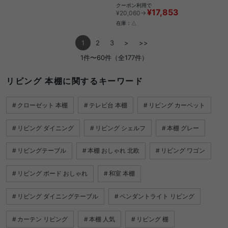
クーポン利用で
¥17,853
¥20,060→
在庫：△
1
2
3
>
>>
1件〜60件（全177件）
リビング 本棚に関するキーワード
クローゼット 本棚
テレビ台 本棚
リビング カーペット
リビング ダイニング
リビング シェルフ
本棚 グレー
リビングテーブル
本棚 おしゃれ 北欧
リビング ワゴン
リビング ボード おしゃれ
和室 本棚
リビング ダイニングテーブル
ペンダントライト リビング
カーテン リビング
本棚 人気
リビング 棚