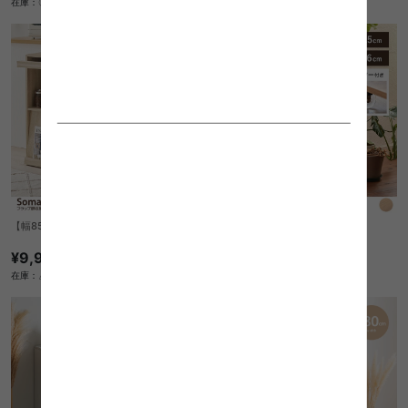
在庫：〇
【幅85cm】Soma フラップ扉収納
5段アクリルディスプレイラック
¥9,900
¥9,610
在庫：△
在庫：〇