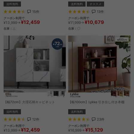
送料無料
送料無料
オススメ
15
件
13
件
クーポン利用で
クーポン利用で
¥12,459
¥10,679
¥13,999→
¥11,999→
在庫：△
在庫：〇
【幅72cm】大理石柄キャビネット
【幅100cm】Lykke 引き出し付き本棚
送料無料
送料無料
12
件
23
件
クーポン利用で
クーポン利用で
¥12,459
¥15,129
¥13,999→
¥16,999→