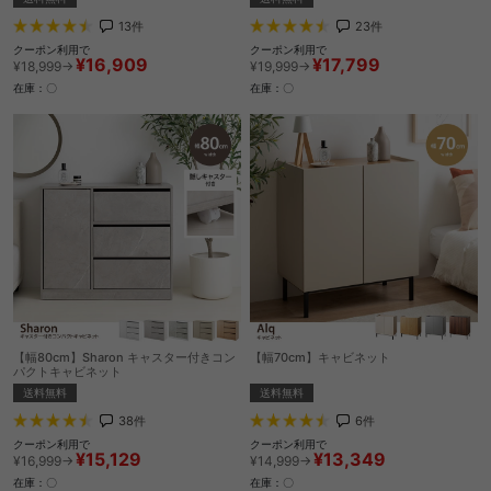
13
件
23
件
クーポン利用で
クーポン利用で
¥16,909
¥17,799
¥18,999→
¥19,999→
在庫：〇
在庫：〇
【幅80cm】Sharon キャスター付きコン
【幅70cm】キャビネット
パクトキャビネット
送料無料
送料無料
6
件
38
件
クーポン利用で
クーポン利用で
¥13,349
¥15,129
¥14,999→
¥16,999→
在庫：〇
在庫：〇