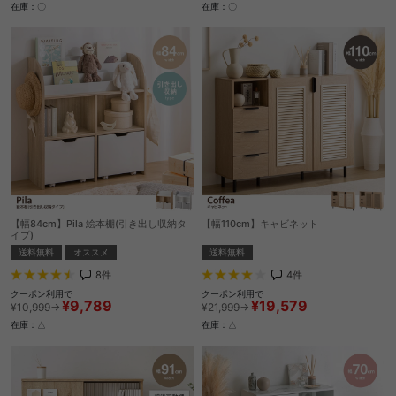
在庫：〇
在庫：〇
【幅84cm】Pila 絵本棚(引き出し収納タ
【幅110cm】キャビネット
イプ)
送料無料
送料無料
オススメ
4
件
8
件
クーポン利用で
クーポン利用で
¥19,579
¥9,789
¥21,999→
¥10,999→
在庫：△
在庫：△