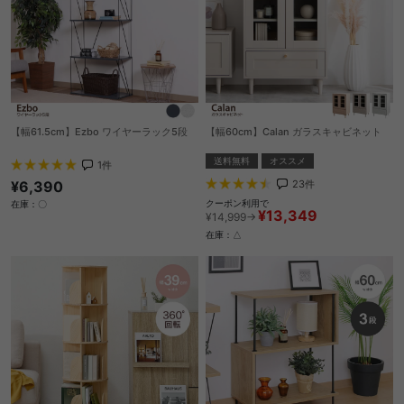
【幅61.5cm】Ezbo ワイヤーラック5段
【幅60cm】Calan ガラスキャビネット
送料無料
オススメ
1
件
¥6,390
23
件
クーポン利用で
在庫：〇
¥13,349
¥14,999→
在庫：△