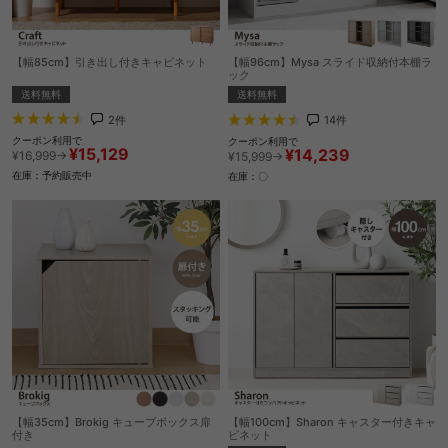
【幅85cm】引き出し付きキャビネット
【幅96cm】Mysa スライド収納付本棚ラ
ック
送料無料
送料無料
2
件
14
件
クーポン利用で
クーポン利用で
¥15,129
¥14,239
¥16,999→
¥15,999→
在庫：予約販売中
在庫：〇
【幅35cm】Brokig キューブボックス扉
【幅100cm】Sharon キャスター付きキャ
付き
ビネット