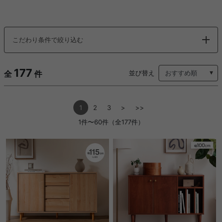
こだわり条件で絞り込む
177
全
件
並び替え
1
2
3
>
>>
1件〜60件（全177件）