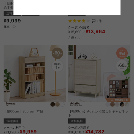
【幅50cm】Pila おもちゃ収納付きスリム
【幅91cm】Tuuli ブックシェルフ
絵本棚
送料無料
送料無料
オススメ
¥9,999
1
件
在庫：〇
クーポン利用で
¥13,964
¥15,690→
在庫：△
【幅60cm】Suoraan 本棚
【幅60cm】Adatto 引出し付キャビネッ
ト
送料無料
送料無料
クーポン利用で
クーポン利用で
¥9,959
¥14,782
¥11,190→
¥16,610→