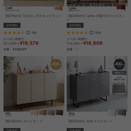
【幅115cm】引き出し付きキャビネット
【幅100cm】Lykke 本棚付きキャビネッ
ト
送料無料
送料無料
4
件
16
件
クーポン利用で
クーポン利用で
¥19,579
¥16,909
¥21,999→
¥18,999→
在庫：予約販売中
在庫：〇
【幅100cm】キャビネット
【幅100cm】Anq キャビネット
送料無料
送料無料