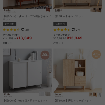
【幅80cm】Lykke オープン棚付きキャビ
【幅98cm】キャビネット
ネット
送料無料
送料無料
2
件
3
件
クーポン利用で
クーポン利用で
¥13,349
¥13,349
¥14,999→
¥14,999→
在庫：〇
在庫：〇
【幅90cm】Putie 引き戸キャビネット
【幅65cm】脚付きキャビネット