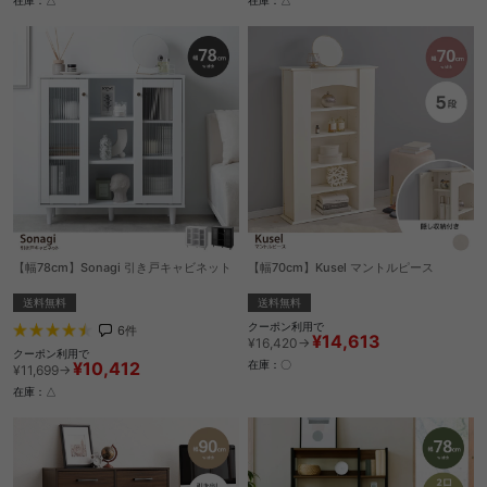
在庫：△
在庫：△
【幅78cm】Sonagi 引き戸キャビネット
【幅70cm】Kusel マントルピース
送料無料
送料無料
クーポン利用で
6
件
¥14,613
¥16,420→
クーポン利用で
¥10,412
在庫：〇
¥11,699→
在庫：△