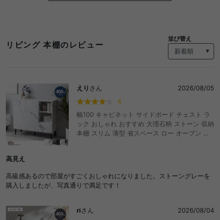
並び替え
リビング 本棚のレビュー
えり
さん
2026/08/05
4
幅100 キャビネット サイドボード チェスト ラ
ック おしゃれ おすすめ 大理石柄 ストーン 収納
本棚 スリム 薄型 省スペース ロー オープン 扉
付き 引き出し 可動棚 コード穴 配線 ディスプレ
イ リビング ダイニング デスク 高級感 ノイズレ
高見え
ス フラット マーブル ルーター ファイル A4 脚
付き 一人暮らし ワンルーム
高級感あるので部屋がすごくおしゃれになりました。ストーングレーを
購入しましたが、写真通りで満足です！
ri
さん
2026/08/04