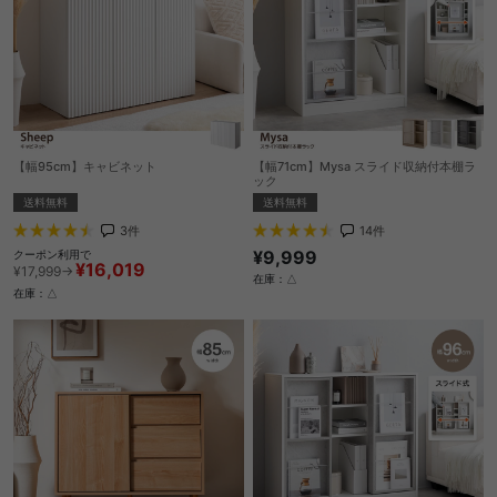
【幅95cm】キャビネット
【幅71cm】Mysa スライド収納付本棚ラ
ック
送料無料
送料無料
3
件
14
件
¥9,999
クーポン利用で
¥16,019
¥17,999→
在庫：△
在庫：△