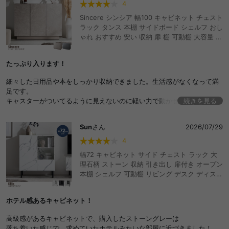
4
Sincere シンシア 幅100 キャビネット チェスト
ラック タンス 本棚 サイドボード シェルフ おし
ゃれ おすすめ 安い 収納 扉 棚 可動棚 大容量 キ
ャスター ワイド A4 書類 本 漫画 コミック ルー
ター 推し活 かわいい かっこいい スリム リビン
たっぷり入ります！
グ カフェ 一人暮らし 二人 ファミリー ストーン
調 ディスプレイ 配線 コード穴
細々した日用品や本をしっかり収納できました。生活感がなくなって満
足です。
キャスターがついてるように見えないのに軽い力で動かせるのも◎
続きを見る
天板上にディスプレイするおしゃれなアイテムを探し中です！
Sun
さん
2026/07/29
4
幅72 キャビネット サイド チェスト ラック 大
理石柄 ストーン 収納 引き出し 扉付き オープン
本棚 シェルフ 可動棚 リビング デスク ディスプ
レイ コンパクト スリム 配線穴 コード穴 脚付き
高級感 一人暮らし ワンルーム ノイズレス タン
ホテル感あるキャビネット！
ス マーブル柄 ルーター ファイル A4 おしゃれ
おすすめ 安い
高級感があるキャビネットで、購入したストーングレーは
落ち着いた感じで、求めていたホテルみたいな部屋に近づきました！