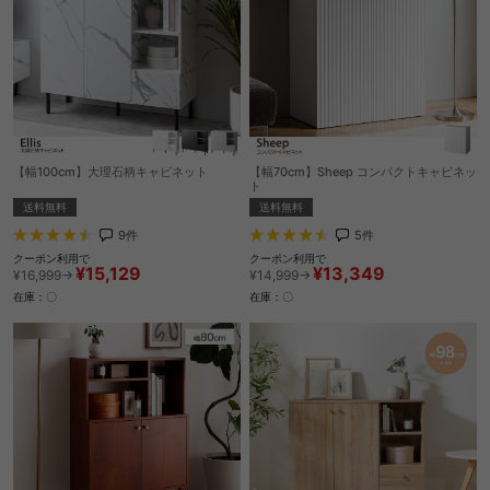
【幅100cm】大理石柄キャビネット
【幅70cm】Sheep コンパクトキャビネッ
ト
送料無料
送料無料
9
件
5
件
クーポン利用で
クーポン利用で
¥15,129
¥13,349
¥16,999→
¥14,999→
在庫：〇
在庫：〇