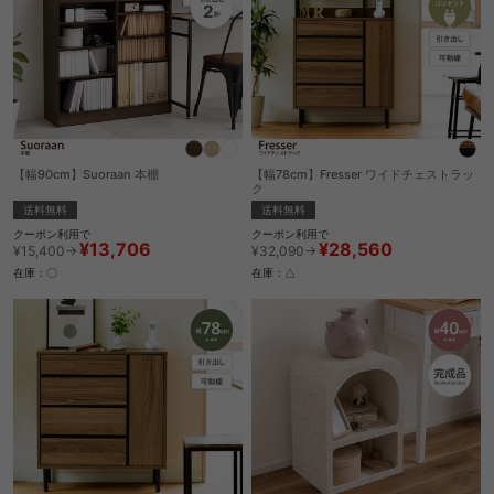
【幅90cm】Suoraan 本棚
【幅78cm】Fresser ワイドチェストラッ
ク
送料無料
送料無料
クーポン利用で
クーポン利用で
¥13,706
¥28,560
¥15,400→
¥32,090→
在庫：〇
在庫：△