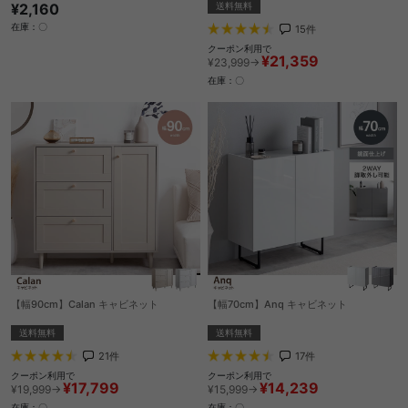
¥2,160
送料無料
在庫：〇
15
件
クーポン利用で
¥21,359
¥23,999→
在庫：〇
【幅90cm】Calan キャビネット
【幅70cm】Anq キャビネット
送料無料
送料無料
21
件
17
件
クーポン利用で
クーポン利用で
¥17,799
¥14,239
¥19,999→
¥15,999→
在庫：〇
在庫：〇