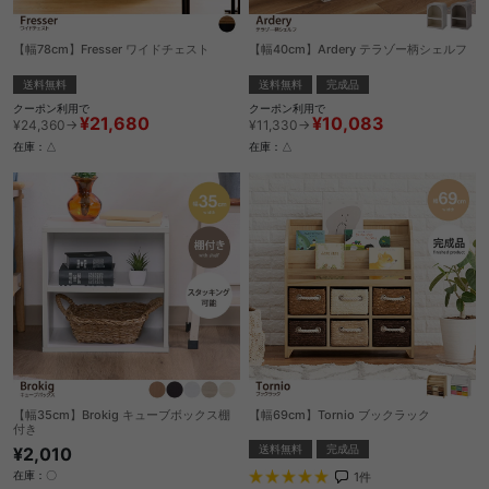
【幅78cm】Fresser ワイドチェスト
【幅40cm】Ardery テラゾー柄シェルフ
送料無料
送料無料
完成品
クーポン利用で
クーポン利用で
¥21,680
¥10,083
¥24,360→
¥11,330→
在庫：△
在庫：△
【幅35cm】Brokig キューブボックス棚
【幅69cm】Tornio ブックラック
付き
送料無料
完成品
¥2,010
在庫：〇
1
件