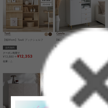
【幅91cm】Tuuli ブックシェルフ
【幅70cm】キャビネット
送料無料
送料無料
クーポン利用で
7
件
¥12,353
¥13,880→
クーポン利用で
¥13,349
在庫：△
¥14,999→
在庫：〇