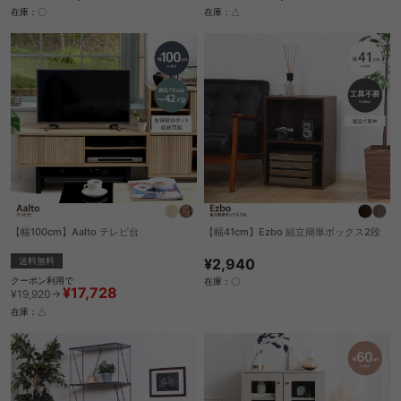
在庫：〇
在庫：△
【幅100cm】Aalto テレビ台
【幅41cm】Ezbo 組立簡単ボックス2段
送料無料
¥2,940
クーポン利用で
在庫：〇
¥17,728
¥19,920→
在庫：△