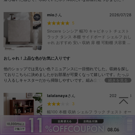
mio
さん
2026/07/28
5
Sincere シンシア 幅70 キャビネット チェスト
ラック タンス 本棚 サイドボード シェルフ おし
ゃれ おすすめ 安い 収納 扉 棚 可動棚 大容量 キ
ャスター コンパクト 小さい ミニ A4 書類 本 漫
画 コミック ルーター 推し活 かわいい かっこい
おしゃれ！上品な色がお気に入りです
い スリム リビング カフェ 一人暮らし ワンルー
ム ストーン調 ディスプレイ 配線 コード穴
他のショップでは見ない色？ニュアンスに一目惚れでした。収納を探し
ておりこちらに決めましたがお部屋が可愛くなって嬉しいです。たっぷ
り入るしキャスターだから掃除しやすいです。組み立ては不慣れでした
続きを見る
が出来上がった時はすごい達成感でした！買ってよかったです！
lalalanaya
さん
2026/07/26
3
幅100 本棚 収納 シェルフ ラック チェスト オー
プン リビング キッチン 食器 ブック 洋服 木製
木目調 ディスプレイ スリム 引き出し ワンルー
ム 一人暮らし マガジン 大容量 ウッド 韓国イン
テリア ミッドセンチュリー 北欧ヴィンテージ