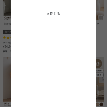
× 閉じる
【幅100cm】キャビネット
Pila マルチ収納付きランドセルラック
送料無料
送料無料
オススメ
5
件
5
件
クーポン利用で
クーポン利用で
¥18,689
¥12,459
¥20,999→
¥13,999→
在庫：〇
在庫：〇