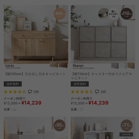
【幅100cm】引き出し付きキャビネット
【幅110cm】キャスター付きスクエアキ
ャビネット
送料無料
送料無料
3
件
3
件
クーポン利用で
クーポン利用で
¥14,239
¥14,239
¥15,999→
¥15,999→
在庫：△
在庫：〇