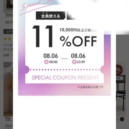
【幅70cm】キャスター付きキャビネット
【幅80cm】Pila マルチ収納・デスク付き
ランドセルラック
送料無料
送料無料
1
件
2
件
クーポン利用で
クーポン利用で
¥13,349
¥13,349
¥14,999→
¥14,999→
在庫：〇
在庫：〇
【幅84cm】Pila 絵本棚(オープン収納タ
【幅79cm】Elche キャビネット