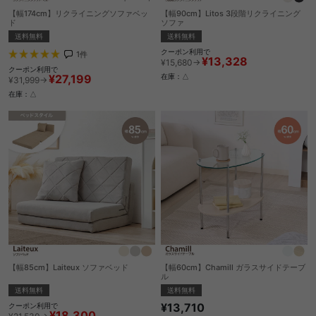
【幅174cm】リクライニングソファベッ
【幅90cm】Litos 3段階リクライニング
ド
ソファ
送料無料
送料無料
クーポン利用で
1
件
¥13,328
¥15,680→
クーポン利用で
¥27,199
在庫：△
¥31,999→
在庫：△
【幅85cm】Laiteux ソファベッド
【幅60cm】Chamill ガラスサイドテーブ
ル
送料無料
送料無料
¥13,710
クーポン利用で
¥18,300