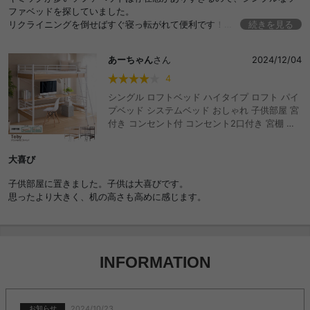
ファベッドを探していました。
リクライニングを倒せばすぐ寝っ転がれて便利です！
続きを見る
椅子も分かれているので、母や友人が来た時に重宝しています。
あーちゃん
さん
2024/12/04
4
シングル ロフトベッド ハイタイプ ロフト パイ
プベッド システムベッド おしゃれ 子供部屋 宮
付き コンセント付 コンセント2口付き 宮棚 一
人暮らし ワンルーム シングルサイズ シングル
ベッド はしご ゲストハウス 民泊 新生活 おしゃ
大喜び
れ おすすめ 安い
子供部屋に置きました。子供は大喜びです。
思ったより大きく、机の高さも高めに感じます。
INFORMATION
2024/10/23
お知らせ