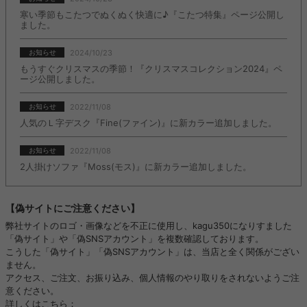
寒い季節もこたつでぬくぬく快適に♪『こたつ特集』ページ公開し
ました。
2024/10/23
お知らせ
もうすぐクリスマスの季節！『クリスマスコレクション2024』ペ
ージ公開しました。
2022/11/08
お知らせ
人気のＬ字デスク『Fine(ファイン)』に新カラー追加しました。
2022/11/08
お知らせ
2人掛けソファ『Moss(モス)』に新カラー追加しました。
【偽サイトにご注意ください】
弊社サイトのロゴ・画像などを不正に使用し、kagu350になりすました
「偽サイト」や「偽SNSアカウント」を複数確認しております。
こうした「偽サイト」「偽SNSアカウント」は、当店と全く関係がござい
ません。
アクセス、ご注文、お振り込み、個人情報のやり取りをされないようご注
意ください。
詳しくはこちら：