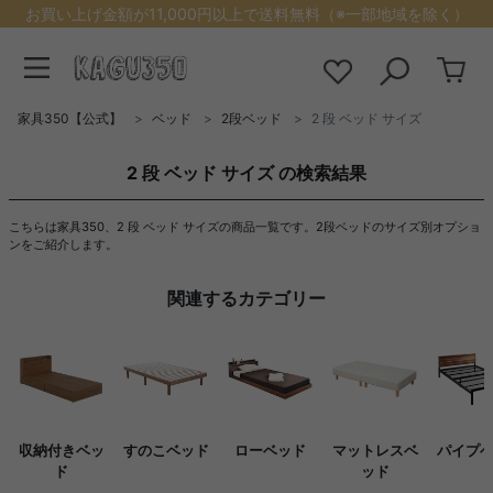
お買い上げ金額が11,000円以上で送料無料（※一部地域を除く）
家具350【公式】
ベッド
2段ベッド
2 段 ベッド サイズ
2 段 ベッド サイズ の検索結果
こちらは家具350、2 段 ベッド サイズの商品一覧です。2段ベッドのサイズ別オプショ
ンをご紹介します。
関連するカテゴリー
収納付きベッ
すのこベッド
ローベッド
マットレスベ
パイプ
ド
ッド