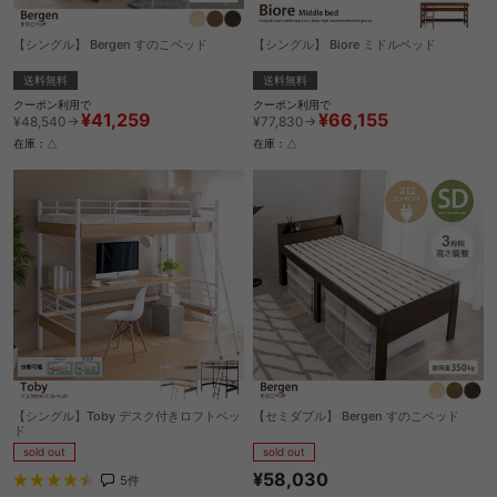
【シングル】 Bergen すのこベッド
【シングル】 Biore ミドルベッド
送料無料
送料無料
クーポン利用で
クーポン利用で
¥41,259
¥66,155
¥48,540→
¥77,830→
在庫：△
在庫：△
【シングル】Toby デスク付きロフトベッ
【セミダブル】 Bergen すのこベッド
ド
sold out
sold out
¥58,030
5
件