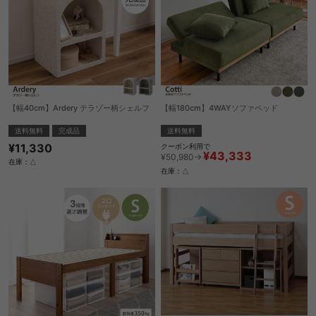
【幅40cm】Ardery テラゾー柄シェルフ
【幅180cm】4WAYソファベッド
送料無料
完成品
送料無料
¥11,330
クーポン利用で
¥43,333
¥50,980→
在庫：△
在庫：△