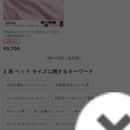
Felicita ホテルタイプ 布団カバー4点セッ
ト(敷布団用)ダブル
sold out
¥3,700
1件〜15件（全15件）
2 段 ベッド サイズに関するキーワード
折り畳み ソファ ベッド
収納 付き ベッド 黒
シングルベッド セット
折りたたみ ベッド 収納
ベッド 枕
二人暮らし ベッド
ベッド の カバー
ベッド ボックス シーツ
ベッドリネン