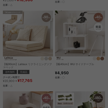
¥21,530→
在庫：〇
在庫：△
【幅90cm】Laiteux リクライニングソフ
【幅40cm】WU サイドテーブル
ァベッド
¥4,950
送料無料
完成品
クーポン利用で
在庫：〇
¥17,765
¥20,900→
在庫：△