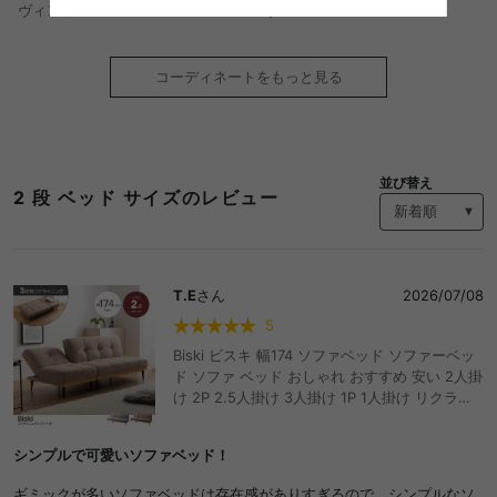
モダン
ヴィンテージ
コーディネートをもっと見る
並び替え
2 段 ベッド サイズのレビュー
T.E
さん
2026/07/08
5
Biski ビスキ 幅174 ソファベッド ソファーベッ
ド ソファ ベッド おしゃれ おすすめ 安い 2人掛
け 2P 2.5人掛け 3人掛け 1P 1人掛け リクライ
ニング セパレート カウチソファ 一人暮らし 6
畳 7畳 ファミリー 来客 ゲストハウス フロア ロ
シンプルで可愛いソファベッド！
ー 黒脚 組立簡単
ギミックが多いソファベッドは存在感がありすぎるので、シンプルなソ