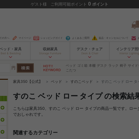
0
ゲスト
様
ご利用可能ポイント
ポイント
ての方へ
マイページ
ショッピングガイド
よくあるご質問
返品・キャンセルについて
ベッド・家具
収納家具
デスク・チェア
インテリア照
Bed & Bedding
Storage Furniture
Desk & Chair
Interior Lighting
ベッド
ゴミ箱
本棚
デスク
ラック
椅子
サイド
円
こたつ
家具350【公式】
ベッド
すのこベッド
すのこ ベッド ロー タ
すのこ ベッド ロー タイプ の検索結
こちらは家具350、すのこ ベッド ロー タイプの商品一覧です。ロ
でおしゃれです。
関連するカテゴリー