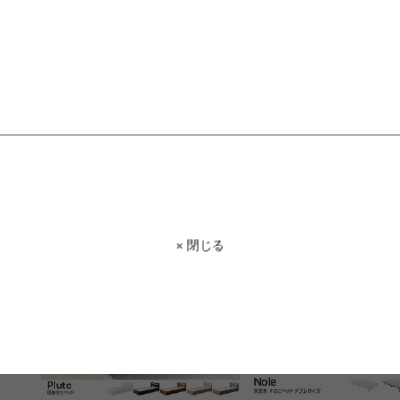
【シングル】Lagom ファブリック
【セミダブル】Yuseong 幅
ベッド
幅広すのこローベッド(ボ
ットレス付き)
送料無料
送料無料
オススメ
¥22,210
¥31,979
在庫：△
在庫：〇
× 閉じる