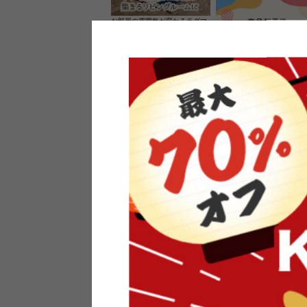
お部屋の雰囲気が変わるラグマ
ット＆カーペット
家具のレビューを書くと10%O
ーポンプレゼント
素材の良さを活かしたウッドソ
ケットのペンダントライト
インフォメーション
よくあるご質問
送料・お支払い
オフィスやモデルハウスなど
返品・交換