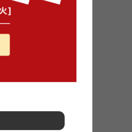
B 宮付き
【シングル】Knok パイプすのこベ
ッド
送料無料
6
件
¥9,999〜
在庫：〇