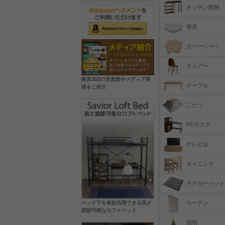
キッチン収納
寝具
カバーシーツ
チェアー
家具350の受賞歴やメディア実
テーブル
績をご紹介
こたつ
PCデスク
テレビ台
ダイニング
ラグカーペット
カーテン
ベッド下を有効活用できる高さ
調節可能なロフトベッド
照明