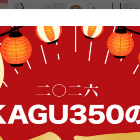
FFク
【シングル】Pluto 収納付きベッド
【ダブル】Pluto 収納付き
(ボンネルマットレス付き)
送料無料
オススメ
送料無料
オススメ
105
件
¥19,999〜
¥38,999
在庫：〇
在庫：〇
イン