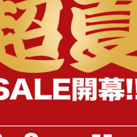
様へ
【セミダブル】Pluto 収納付きベッ
【ダブル】Pluto 収納付き
ド
送料無料
オススメ
送料無料
オススメ
52
件
¥24,999〜
¥25,999〜
在庫：〇
在庫：〇