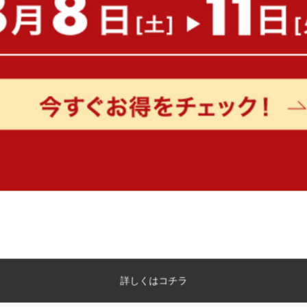
【シングル】Duranta USBコンセ
【セミダブル】Lonnie US
ント ローベッドフレーム
フロアベッド
送料無料
送料無料
¥24,610
2
件
¥22,140
在庫：〇
在庫：△
詳しくはコチラ