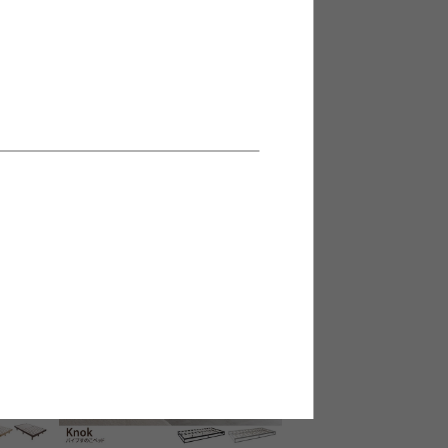
140cm
【セミダブル】Yuseong 幅140cm
ンネルマ
幅広すのこローベッド ヘッドボ
ードタイプ
送料無料
オススメ
1
件
6
件
¥24,499〜
在庫：△