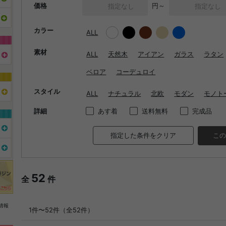
価格
円～
カラー
ALL
素材
ALL
天然木
アイアン
ガラス
ラタン
ベロア
コーデュロイ
スタイル
ALL
ナチュラル
北欧
モダン
モノト
詳細
あす着
送料無料
完成品
指定した条件をクリア
この
52
全
件
情報
1件〜52件（全52件）