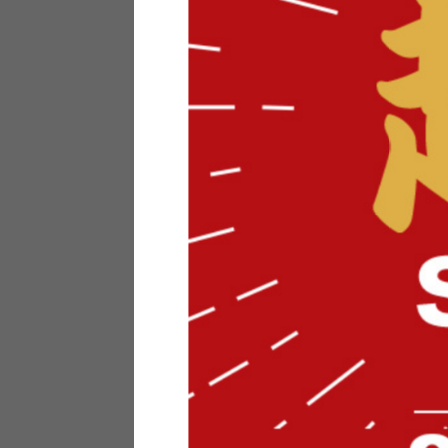
テリアにお悩みの法人のお客
ポイントシステムとは
特定商取引法について
メーカー様へのご案内
メディアへのリース
サイトマップ
お役立ち情報
どうする？不要家具！
家具お部屋に入る？
コーデテクニック
インテリア用語辞典
素材用語辞典
営業日カレンダー
2026年 8月
日
月
火
水
木
金
土