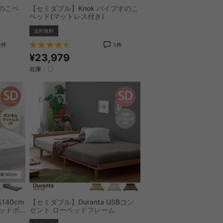
すのこベ
【セミダブル】Knok パイプすのこ
ベッド(マットレス付き)
送料無料
1
件
5
件
¥23,979
在庫：〇
140cm
【セミダブル】Duranta USBコン
ッドボ
セント ローベッドフレーム
トレス付