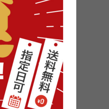
ベッド
【セミダブル】Yuseong 幅140cm
幅広すのこローベッド
送料無料
オススメ
24
件
6
件
¥19,999〜
在庫：〇