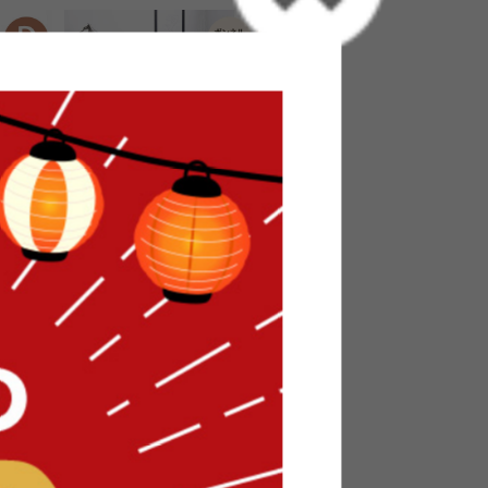
ベッド
【セミダブル】Pluto 収納付きベッ
ド(ボンネルマットレス付き)
送料無料
オススメ
27
件
28
件
¥34,999
在庫：〇