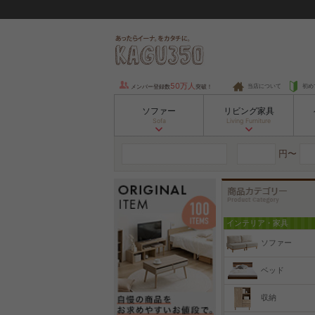
50万人
当店について
初め
メンバー登録数
突破！
ソファー
リビング家具
Sofa
Living Furniture
円〜
インテリア・家具
ソファー
ベッド
収納