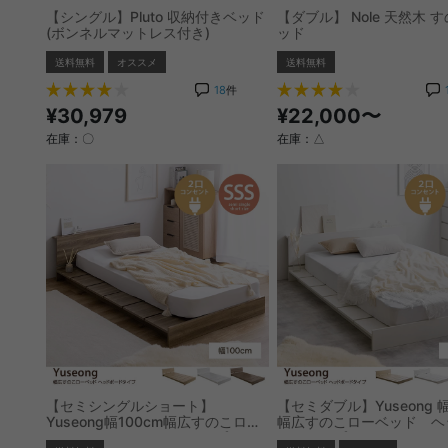
【シングル】Pluto 収納付きベッド
【ダブル】 Nole 天然木 
(ボンネルマットレス付き)
ッド
送料無料
オススメ
送料無料
18
件
¥30,979
¥22,000〜
在庫：〇
在庫：△
【セミシングルショート】
【セミダブル】Yuseong 幅
Yuseong幅100cm幅広すのこロー
幅広すのこローベッド ヘ
ベッド ヘッドボードタイプ
ードタイプ(ボンネルマッ