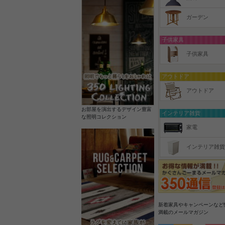
ガーデン
子供家具
子供家具
アウトドア
アウトドア
お部屋を演出するデザイン豊富
インテリア雑貨
な照明コレクション
家電
インテリア雑貨
新着家具やキャンペーンなど
満載のメールマガジン