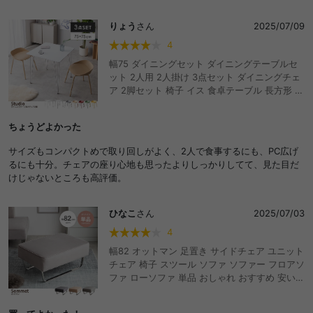
ロータイプなので圧迫感がなく、狭めのリビングでも広く見えるのがい
いですね◎
りょう
さん
2025/07/09
4
幅75 ダイニングセット ダイニングテーブルセ
ット 2人用 2人掛け 3点セット ダイニングチェ
ア 2脚セット 椅子 イス 食卓テーブル 長方形 角
形 白脚 シルバー脚 かわいい おしゃれ おすすめ
安い 一人暮らし 同棲 二人用 ふたり暮らし リビ
ちょうどよかった
ング ダイニング デザイナーズ家具 海外インテ
リア 韓国インテリア 同棲 カフェ PCデスク 安
サイズもコンパクトめで取り回しがよく、2人で食事するにも、PC広げ
定 作業 広々 食事 学習 パソコン 高級感
るにも十分。チェアの座り心地も思ったよりしっかりしてて、見た目だ
けじゃないところも高評価。
ひなこ
さん
2025/07/03
4
幅82 オットマン 足置き サイドチェア ユニット
チェア 椅子 スツール ソファ ソファー フロアソ
ファ ローソファ 単品 おしゃれ おすすめ 安い 1
人掛け 1P 一人 アームレス 広々 ベロア ベルベ
ット風 シルバー脚 一人暮らし コンパクト 省ス