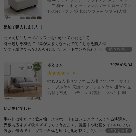
ェア 椅子 いす オットマンスツール ローソファ
1人掛けソファ 1人掛けソファー ソファ1人掛け
1人掛け 1人用 おすすめ 1人暮らし 一人暮らし
ひとり暮らし カウチソファ カウチ リビング コ
追加で購入しました！
ンパクト モダン 韓国 インテリア シンプル ベロ
ア おしゃれ おすすめ 安い
元々同じシリーズのソファをつかっていたところ
引っ越しを機会に部屋が大きくなったのでこちらを購入◎
ソファ単体でもかわいいけれど、オットマンを合わせると一気に自分だ
続きを見る
けのくつろぎスペースになりました♪
さと
さん
2025/06/04
4
幅150 2人掛けソファ 二人掛けソファー サイド
テーブル付き 天然木 クッション付き 棚付き 左
右付け替え エコテックス認証 コンパクト 脚付
き 省スペース 上質 高級感 小さめ 一人暮らし
ひとり暮らし ワンルーム リビング ファブリッ
いい感じでした
ク ナチュラル ゆったり アームレスト 2P ロー
低い sofa リラックス ディスプレイ チェア い
手を伸ばすだけで飲み物・スマホ・リモコンにアクセスできる快適さ。
す 椅子 おしゃれ おすすめ 安い
天板も広すぎず狭すぎずでちょうどよく、読書中や映画タイムのちょい
置きに最適です。ソファ自体も座り心地が良く、2人で座っても余裕のあ
続きを見る