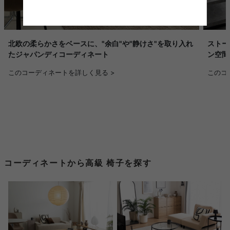
ストー
北欧の柔らかさをベースに、"余白"や"静けさ"を取り入れ
ン空間
たジャパンディコーディネート
このコ
このコーディネートを詳しく見る >
コーディネートから高級 椅子を探す