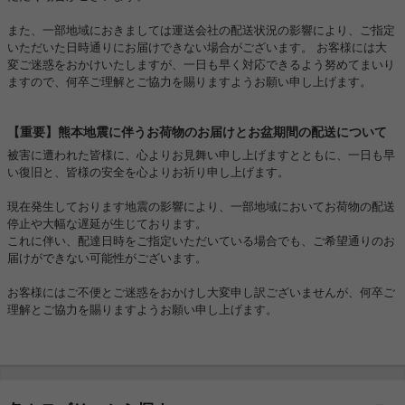
また、一部地域におきましては運送会社の配送状況の影響により、ご指定
いただいた日時通りにお届けできない場合がございます。 お客様には大
変ご迷惑をおかけいたしますが、一日も早く対応できるよう努めてまいり
ますので、何卒ご理解とご協力を賜りますようお願い申し上げます。
【重要】熊本地震に伴うお荷物のお届けとお盆期間の配送について
被害に遭われた皆様に、心よりお見舞い申し上げますとともに、一日も早
い復旧と、皆様の安全を心よりお祈り申し上げます。
現在発生しております地震の影響により、一部地域においてお荷物の配送
停止や大幅な遅延が生じております。
これに伴い、配達日時をご指定いただいている場合でも、ご希望通りのお
届けができない可能性がございます。
お客様にはご不便とご迷惑をおかけし大変申し訳ございませんが、何卒ご
理解とご協力を賜りますようお願い申し上げます。