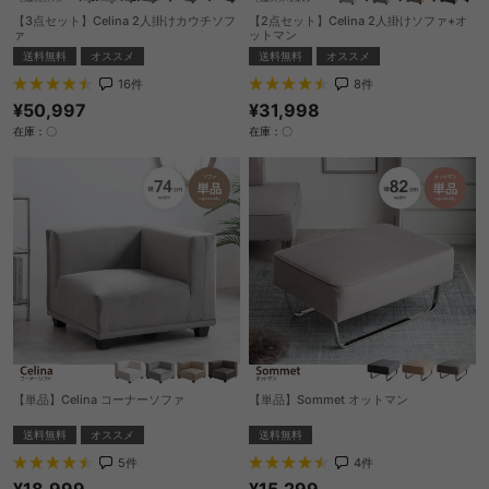
【3点セット】Celina 2人掛けカウチソフ
【2点セット】Celina 2人掛けソファ+オ
ァ
ットマン
送料無料
オススメ
送料無料
オススメ
16
件
8
件
¥50,997
¥31,998
在庫：〇
在庫：〇
【単品】Celina コーナーソファ
【単品】Sommet オットマン
送料無料
オススメ
送料無料
5
件
4
件
¥18,999
¥15,299