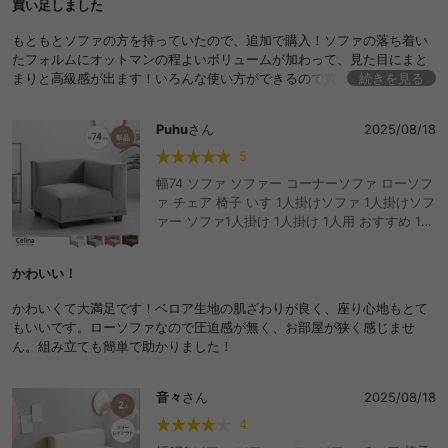
買い足しました
外し可能 韓国インテリア セパレート おしゃれ
おすすめ 安い
もともとソファの方を持っていたので、追加で購入！ソファの落ち着い
たフォルムにオットマンの程よいボリュームが加わって、見た目にまと
まりと高級感が出ます！いろんな使い方ができるので買ってよかったで
続きを見る
す～
Puhu
さん
2025/08/18
5
幅74 ソファ ソファー コーナーソファ ローソフ
ァ チェア 椅子 いす 1人掛けソファ 1人掛けソフ
ァー ソファ1人掛け 1人掛け 1人用 おすすめ 1人
暮らし 一人暮らし ひとり暮らし カウチソファ
カウチ リビング コンパクト モダン 韓国 インテ
かわいい！
リア シンプル ベロア おしゃれ おすすめ 安い
かわいくて大満足です！ベロア生地の肌ざわりが良く、座り心地もとて
もいいです。ローソファなので圧迫感が無く、お部屋が狭く感じませ
ん。組み立ても簡単で助かりました！
音々
さん
2025/08/18
4