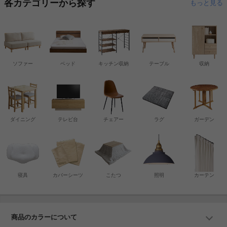
各カテゴリーから探す
もっと見る
ソファー
ベッド
キッチン収納
テーブル
収納
ダイニング
テレビ台
チェアー
ラグ
ガーデン
寝具
カバーシーツ
こたつ
照明
カーテン
商品のカラーについて