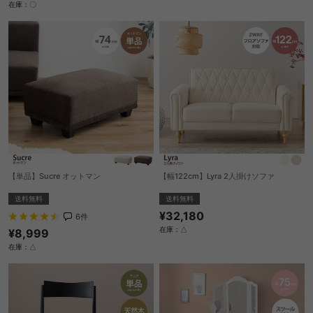
在庫：〇
【単品】Sucre オットマン
【幅122cm】Lyra 2人掛けソファ
送料無料
送料無料
¥32,180
6
件
在庫：△
¥8,999
在庫：△