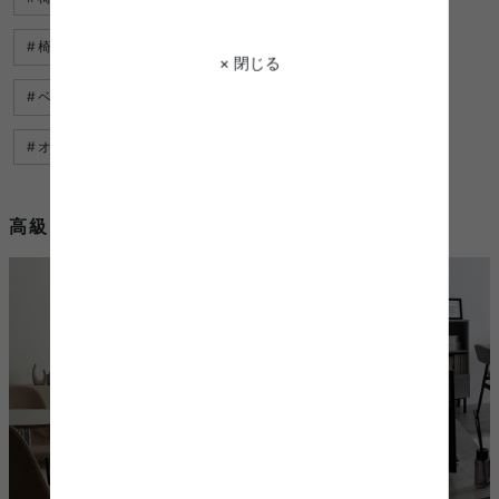
椅子 ブラック
テーブル 椅子 セット
書斎 椅子
× 閉じる
ベンチ 椅子
キッチン 椅子
木製 椅子
オフィス 椅子
高級 椅子を使用したコーディネート例