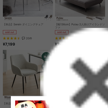
【単品】Serein ダイニングチェア
【幅136cm】Pulau 2人掛けアイランドソ
ファ
sold out
sold out
20
件
7
件
¥7,199
¥24,999
【単品】Mousse アームチェア
【単品】Flat オットマン