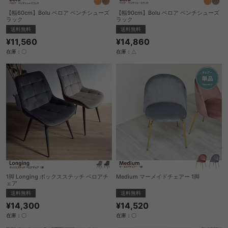
【幅60cm】Bolu ベロア ベンチシューズ
【幅90cm】Bolu ベロア ベンチシューズ
ラック
ラック
送料無料
送料無料
¥11,560
¥14,860
在庫：〇
在庫：△
1脚 Longing ボックスステッチ ベロアチ
Medium マーメイドチェアー 1脚
ェア
送料無料
送料無料
¥14,520
¥14,300
在庫：〇
在庫：〇