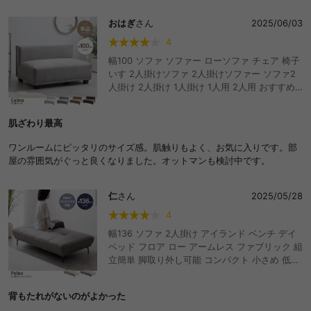
るサイズ感。クッション性もバランスが取れていて、沈みすぎず長時間
座っていられます。
おはぎ
さん
2025/06/03
4
幅100 ソファ ソファー ローソファ チェア 椅子
いす 2人掛けソファ 2人掛けソファー ソファ2
人掛け 2人掛け 1人掛け 1人用 2人用 おすすめ 1
人暮らし 一人暮らし ひとり暮らし アームレス I
字型 カウチソファ カウチ リビング コンパクト
肌ざわり最高
モダン 韓国 インテリア シンプル ベロア おしゃ
れ おすすめ 安い
ワンルームにピッタリのサイズ感。肌触りもよく、お気に入りです。部
屋の雰囲気がぐっと良くなりました。オットマンも検討中です。
仁
さん
2025/05/28
4
幅136 ソファ 2人掛け アイランド ベンチ デイ
ベッド フロア ロー アームレス ファブリック 組
立簡単 脚取り外し可能 コンパクト 小さめ 低め
I字 2P リビング サロン 高級感 店舗 待合室 ご
ろ寝 昼寝 チェア 椅子 いす 一人暮らし ワンル
背もたれがないのがよかった
ーム 2人暮らし カウチ ダイニング ラウンジ ア