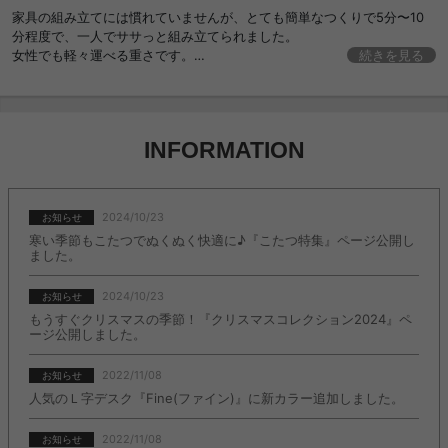
家具の組み立てには慣れていませんが、とても簡単なつくりで5分〜10
分程度で、一人でササっと組み立てられました。
女性でも軽々運べる重さです。
続きを見る
ホワイトを注文しましたが、カラーは画像の通りでした。
高さもちょうど良くリモートワークにぴったりです。これから大切に使
わせていただきます。
INFORMATION
2024/10/23
お知らせ
寒い季節もこたつでぬくぬく快適に♪『こたつ特集』ページ公開し
ました。
2024/10/23
お知らせ
もうすぐクリスマスの季節！『クリスマスコレクション2024』ペ
ージ公開しました。
2022/11/08
お知らせ
人気のＬ字デスク『Fine(ファイン)』に新カラー追加しました。
2022/11/08
お知らせ