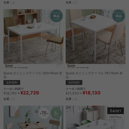
在庫：〇
在庫：△
Sucre ダイニングテーブル 120×75cm 単
Sucre ダイニングテーブル 75×75cm 単
品
品
送料無料
送料無料
クーポン利用で
クーポン利用で
¥22,729
¥18,130
¥26,740→
¥21,330→
在庫：〇
在庫：△