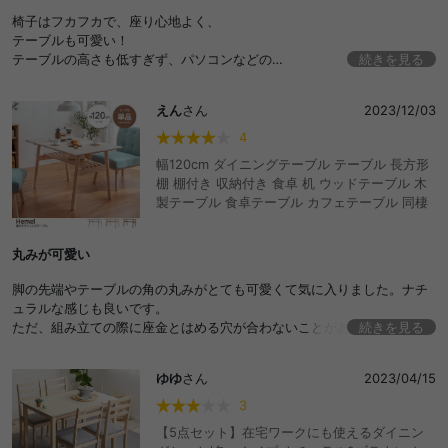
椅子はフカフカで、座り心地よく、
テーブルも可愛い！
テーブルの高さも低すぎず、パソコンなどの
続きを見る
作業もしやすい！
テーブルに2箇所少しビニールがはげているところがありましたが、大変
えん
さん
2023/12/03
お得なので許容範囲です。
ありがとうございました。
4
幅120cm ダイニングテーブル テーブル 長方形
棚 棚付き 収納付き 食卓 机 ウッドテーブル 木
製テーブル 食卓テーブル カフェテーブル 同棲
丸みが可愛い
脚の先端やテーブルの角の丸みがとても可愛くて気に入りました。ナチ
ュラルな感じも良いです。
ただ、組み立ての際に座金とはめる穴が合わないことがありました。無
続きを見る
理矢理ねじ込みましたが、そういった不具合もあるので注意が必要だと
感じました。
ゆゆ
さん
2023/04/15
デザインはかわいいのでおおむね満足しています。
3
【5点セット】在宅ワークにも使えるダイニン