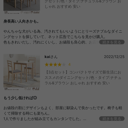
グセット/色・タイプ:ナチュラル&ブラウン お
しゃれ おすすめ 安い
身長高い人向きかも。
やんちゃな犬がいる為、汚されてもいいようにとリーズナブルなダイニ
ングセットを探していて、ネット広告でこちらを見かけ購入。
色もきれいだし、汚れにくいし、お値段も良心的、お店側の対応は早く
続きを見る
てしっかりしていて、とてもよかったです。
でも、思った以上にテーブルも椅子も高い。
kai
さん
2022/12/25
153センチの私が奥まで腰掛けるとかかとが付きません。
背もたれの、背にあたる部分も高く、腰がサポートされないのと、足掛
4
けになる部分もないので、長時間座っていると非常に疲れます。
【3点セット】コンパクトサイズで新生活にお
きちんと明記されているサイズをみて自分の身長にあうかどうかを考え
ススメのダイニングセット/色・タイプ:ナチュ
ればよかったと思います。
ラル&ブラウン おしゃれ おすすめ 安い
身長がある方、長時間使わない方にはちょうどよいかもしれないと思い
ました。
もう少し低ければ◎
お値段の割にデザインもよく、部屋に馴染んで良かったです。椅子も軽
くて掃除する時にも楽ちん。
1人で作りましたが組み立てもカンタンでした。
続きを見る
希望としては、あと3センチほどテーブルも椅子も低ければいいなと感じ