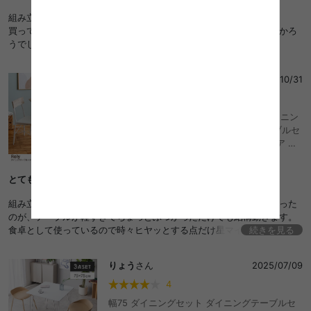
組み立ての時に少し手こずったけど、高さも色も良き！
買って良かったし、値段安いのに良いものにであった！安かろう良かろ
うでした(笑)
みぃ
さん
2025/10/31
4
3点セット 幅70cm ダイニングセット ダイニン
グ3点セット ダイニング ダイニングテーブルセ
ット ダイニングテーブル ダイニングチェア 食
卓セット 食卓テーブルセット 1人掛け 2人掛け
食卓 3点 おしゃれ おしゃれ おすすめ 安い
とても素敵です
組み立ても簡単で、座りやすくコンパクトで良いです。少し気になった
のが、テーブルが軽すぎてちょっとぶつかっただけでも結構動きます。
食卓として使っているので時々ヒヤッとする点だけ星マイナス1の理由で
続きを見る
す。その他はとてもオシャレで素敵な商品だと思います。
りょう
さん
2025/07/09
4
幅75 ダイニングセット ダイニングテーブルセ