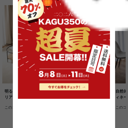
明るく穏やかに暮らす、北欧テイストのナチュラルインテ
自然体
リア
ィネー
このコーディネートを詳しく見る >
このコ