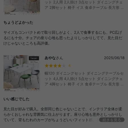
ット 2人用 2人掛け 3点セット ダイニングチェ
ア 2脚セット 椅子 イス 食卓テーブル 長方形 角
形 白脚 シルバー脚 かわいい おしゃれ おすすめ
安い 一人暮らし 同棲 二人用 ふたり暮らし リビ
ちょうどよかった
ング ダイニング デザイナーズ家具 海外インテ
リア 韓国インテリア 同棲 カフェ PCデスク 安
サイズもコンパクトめで取り回しがよく、2人で食事するにも、PC広げ
定 作業 広々 食事 学習 パソコン 高級感
るにも十分。チェアの座り心地も思ったよりしっかりしてて、見た目だ
けじゃないところも高評価。
あやな
さん
2025/06/18
4
幅120 ダイニングセット ダイニングテーブルセ
ット 4人用 4人掛け 5点セット ダイニングチェ
ア 4脚セット 椅子 イス 食卓テーブル 長方形 角
形 白脚 シルバー脚 かわいい おしゃれ おすすめ
安い ファミリー向け 家族 リビング ダイニング
いい感じでした
デザイナーズ家具 海外インテリア 韓国インテ
リア 同棲 カフェ カラフル PCデスク 安定 作業
見た目が好みで購入。全部同じ色じゃないことで、インテリア全体が柔
広々 食事 学習 パソコン 高級感
らかくおしゃれな雰囲気に仕上がります。座り心地も意外としっかりし
ていて、背もたれのカーブがちょうどいいフィット感。友人を呼んでの
続きを見る
んびりランチしたり、子どもが宿題をしたり…日常使いにもちょうどい