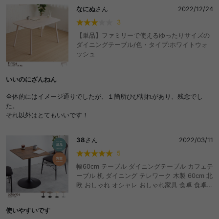
ます。背丈160センチほどですが、座った時に踵がつかない。床に足が
なにぬ
さん
2022/12/24
つかないとデザインが良くても、座った時に疲れてしまいます。
もっと背の高い人や、cafe店舗用など靴を履いたままで使用するには良
3
い高さなのかもしれないです。
【単品】ファミリーで使えるゆったりサイズの
ダイニングテーブル/色・タイプ:ホワイトウォ
ッシュ
いいのにざんねん
全体的にはイメージ通りでしたが、１箇所ひび割れがあり、残念でし
た。
それ以外はとてもいいです！
38
さん
2022/03/11
5
幅60cm テーブル ダイニングテーブル カフェテ
ーブル 机 ダイニング テレワーク 木製 60cm 北
欧 おしゃれ オシャレ おしゃれ家具 食卓 食卓セ
ット 食卓テーブル 食卓机 ダイニングテーブル
セット
使いやすいです