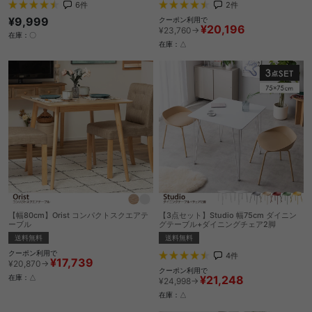
6
件
2
件
¥9,999
クーポン利用で
¥20,196
¥23,760→
在庫：〇
在庫：△
【幅80cm】Orist コンパクトスクエアテ
【3点セット】Studio 幅75cm ダイニン
ーブル
グテーブル+ダイニングチェア2脚
送料無料
送料無料
クーポン利用で
4
件
¥17,739
¥20,870→
クーポン利用で
¥21,248
在庫：△
¥24,998→
在庫：△