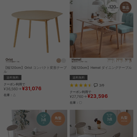
【幅120cm】Orist コンパクト変形テーブ
【幅120cm】Hemel ダイニングテーブル
ル
送料無料
送料無料
クーポン利用で
3
件
¥31,076
¥36,560→
クーポン利用で
¥23,596
在庫：△
¥27,760→
在庫：〇