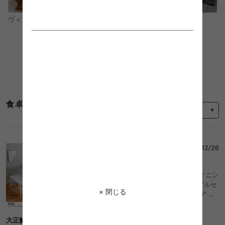
モダン
ヴィンテージ
コーディネートをもっと見る
並び替え
食卓テーブル 白のレビュー
えちゅちゃん
さん
2025/12/26
5
4点セット 幅110cm ダイニングセット ダイニン
グ4点セット ダイニング ダイニングテーブルセ
× 閉じる
ット ダイニングテーブル ダイニングチェア 食
卓セット 食卓テーブルセット 1人掛け 2人掛け
3人掛け 4人掛け 食卓 4点 おしゃれ おしゃれ
大正解
おすすめ 安い