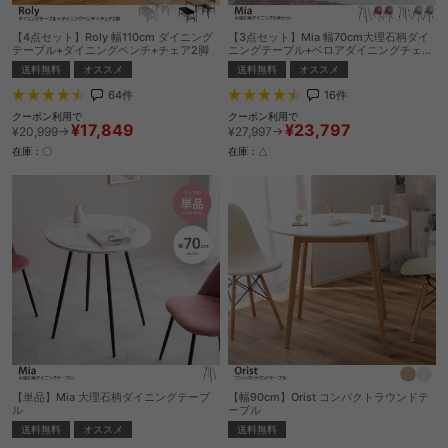
【4点セット】Roly 幅110cm ダイニング
【3点セット】Mia 幅70cm大理石柄ダイ
テーブル+ダイニングベンチ+チェア2脚
ニングテーブル+ベロアダイニングチェア
2脚
送料無料
オススメ
送料無料
オススメ
64
件
16
件
クーポン利用で
クーポン利用で
¥17,849
¥23,797
¥20,999→
¥27,997→
在庫：〇
在庫：△
【単品】Mia 大理石柄ダイニングテーブ
【幅90cm】Orist コンパクトラウンドテ
ル
ーブル
送料無料
オススメ
送料無料