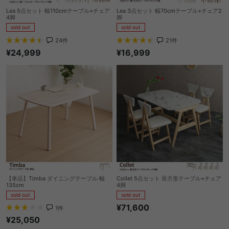
Lea 5点セット 幅110cmテーブル+チェア
Lea 3点セット 幅70cmテーブル+チェア2
4脚
脚
sold out
sold out
24
件
21
件
¥24,999
¥16,999
【単品】Timba ダイニングテーブル 幅
Collet 5点セット 長方形テーブル+チェア
135cm
4脚
sold out
sold out
¥71,600
1
件
¥25,050