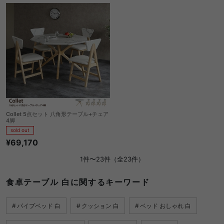
Collet 5点セット 八角形テーブル+チェア
4脚
sold out
¥69,170
1件〜23件（全23件）
食卓テーブル 白に関するキーワード
パイプベッド 白
クッション 白
ベッド おしゃれ 白