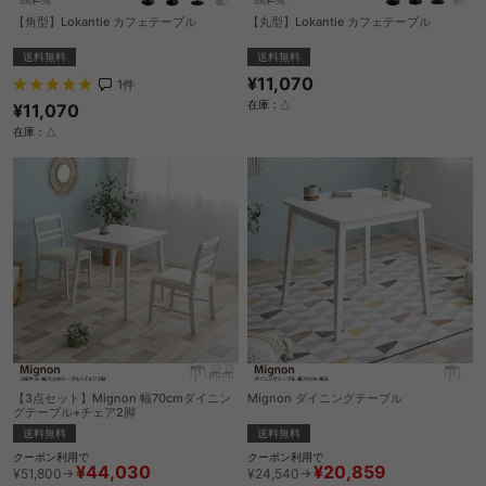
【角型】Lokantie カフェテーブル
【丸型】Lokantie カフェテーブル
送料無料
送料無料
¥11,070
1
件
在庫：△
¥11,070
在庫：△
【3点セット】Mignon 幅70cmダイニン
Mignon ダイニングテーブル
グテーブル+チェア2脚
送料無料
送料無料
クーポン利用で
クーポン利用で
¥20,859
¥44,030
¥24,540→
¥51,800→