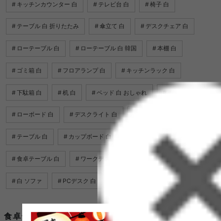
キッチンカウンター 白
テレビ台 白
椅子 白
テーブル 白 折りたたみ
傘立て 白
デスクチェア 白
ローテーブル 白
ローテーブル 白 韓国
本棚 白
ゴミ箱 白
フロアランプ 白
キッチンラック 白
下駄箱 白
机 白
ベッド 白 おしゃれ
カーテン 白
ローボード 白
デスクライト 白
パーテーション 白
テーブル 白
カップボード 白
ダイニングチェア 白
食卓テーブル 白
ワークデスク 白
フロアライト 白
白 ソファ
PCデスク 白
食卓テーブル 白を使用したコーディネート例