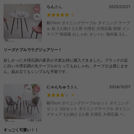
い高さ＆サイズ感です。
らん
さん
2025/03/21
5
幅70cm ダイニングテーブル ダイニング テーブ
ル 机 2人掛け 2人用 大理石 大理石風 韓国 イン
テリア 韓国風 おしゃれ オシャレ 海外風 3人用
4人用 食卓テーブル 食卓 おしゃれ おすすめ 安
い
リーズナブルでラグジュアリー！
欲しかった大理石調の家具が大変お得に購入できました。ブラックの足
に白い大理石調の丸テーブルがとってもおしゃれ。チープさは感じませ
ん。組み立てもシンプルな手順です。
にゃんちゅう
さん
2024/10/07
4
幅70cm ダイニングテーブルセット ダイニング
セット 3点セット ダイニングテーブル ダイニン
グチェア 2人掛け 2人用 大理石 大理石風 ベロ
ア 韓国 インテリア 韓国風 おしゃれ オシャレ
海外風 3人用 4人用 食卓セット 食卓テーブル
すっごく可愛い！！
食卓 おしゃれ おすすめ 安い