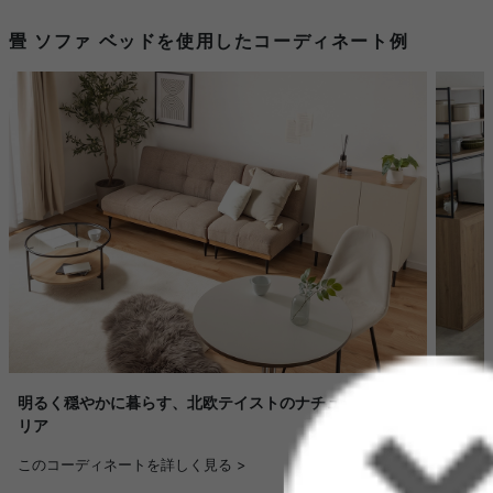
畳 ソファ ベッドを使用したコーディネート例
明るく穏やかに暮らす、北欧テイストのナチュラルインテ
ナチュ
リア
リビン
このコーディネートを詳しく見る >
このコ