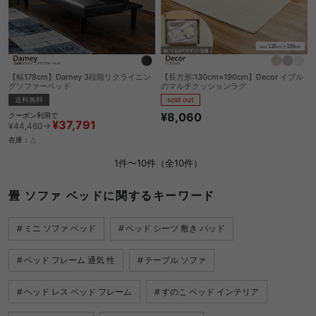
【幅178cm】Darney 3段階リクライニン
【長方形:130cm×190cm】Decor イブル
グソファーベッド
のマルチクッションラグ
送料無料
sold out
¥8,060
クーポン利用で
¥37,791
¥44,460→
在庫：△
1件〜10件（全10件）
畳 ソファ ベッドに関するキーワード
ミニ ソファ ベッド
ベッド シーツ 敷き パッド
ベッド フレーム 通気 性
テーブル ソファ
ヘッド レス ベッド フレーム
すのこ ベッド インテリア