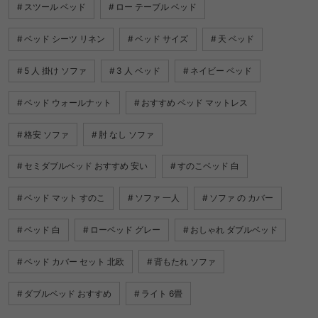
スツール ベッド
ロー テーブル ベッド
ベッド シーツ リネン
ベッド サイズ
天 ベッド
5 人 掛け ソファ
3 人 ベッド
ネイビー ベッド
ベッド ウォールナット
おすすめ ベッド マットレス
格安 ソファ
肘 なし ソファ
セミダブルベッド おすすめ 安い
すのこベッド 白
ベッド マット すのこ
ソファ 一人
ソファ の カバー
ベッド 白
ローベッド グレー
おしゃれ ダブルベッド
ベッド カバー セット 北欧
背もたれ ソファ
ダブルベッド おすすめ
ライト 6畳