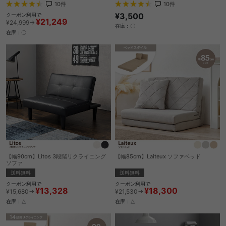
10
件
10
件
¥3,500
クーポン利用で
¥21,249
¥24,999→
在庫：〇
在庫：〇
【幅90cm】Litos 3段階リクライニング
【幅85cm】Laiteux ソファベッド
ソファ
送料無料
送料無料
クーポン利用で
クーポン利用で
¥18,300
¥13,328
¥21,530→
¥15,680→
在庫：△
在庫：△