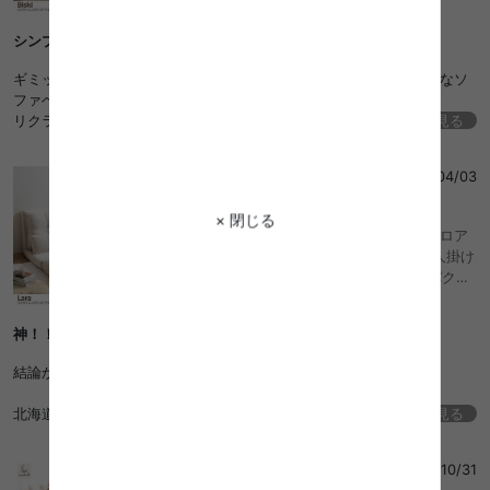
ニング セパレート カウチソファ 一人暮らし 6
畳 7畳 ファミリー 来客 ゲストハウス フロア ロ
シンプルで可愛いソファベッド！
ー 黒脚 組立簡単
ギミックが多いソファベッドは存在感がありすぎるので、シンプルなソ
ファベッドを探していました。
リクライニングを倒せばすぐ寝っ転がれて便利です！
続きを見る
椅子も分かれているので、母や友人が来た時に重宝しています。
わわわ
さん
2026/04/03
5
× 閉じる
幅100 ソファ ソファベッド ローソファ フロア
ソファ リクライニングソファ 1人掛け 一人掛け
一人用 1人用 1P 折りたたみ ワイド コンパクト
省スペース 折り畳み カウチ シングル ベロア 低
い マットレス sofa ソファー 兼用 簡易ベッド
神！！！！
小さめ ソファーベッド ソファーベット 座椅子
布製 一人暮らし おしゃれ おすすめ 安い
結論から言うとめちゃくちゃ良い商品！！
北海道ですが3日で届いて助かりました！
続きを見る
女一人暮らしリビング6畳で大きさちょうどいい
たか
さん
2025/10/31
2人まで座れます