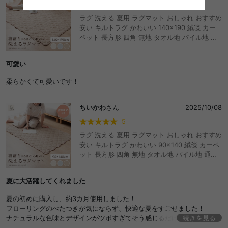
背もたれも安定してるし、座り心地は柔らかく弾力あるかんじ
4
生地の肌触りもよく、光沢感がめちゃかわいい
ラグ 洗える 夏用 ラグマット おしゃれ おすすめ
安い キルトラグ かわいい 140×190 絨毯 カー
ベッドにしたとき骨組みがきになるというレビュー見ましたが、わたし
ペット 長方形 四角 無地 タオル地 パイル地 通
は全然気になりませんでした
年 洗濯可 滑り止め 1畳 1.5畳 小さめ ソファカ
バー マルチカバー 二人掛け リビング ダイニン
アイボリーの色味が白系統のお部屋にぴったりです
可愛い
グ 接触冷感 ホットカーペット対応 床暖房
カバー外して洗ったりはできないので、汚さないよう大切に使います😭
柔らかくて可愛いです！
ちいかわ
さん
2025/10/08
5
ラグ 洗える 夏用 ラグマット おしゃれ おすすめ
安い キルトラグ かわいい 90×140 絨毯 カーペ
ット 長方形 四角 無地 タオル地 パイル地 通年
洗濯可 滑り止め 1畳 1.5畳 小さめ ソファカバー
マルチカバー 二人掛け リビング ダイニング 接
夏に大活躍してくれました
触冷感 ホットカーペット対応 床暖房
夏の初めに購入し、約3カ月使用しました！
フローリングのべたつきが気にならず、快適な夏をすごせました！
ナチュラルな色味とデザインがツボすぎてそう感じるだけかもですが(
続きを見る
´艸｀)