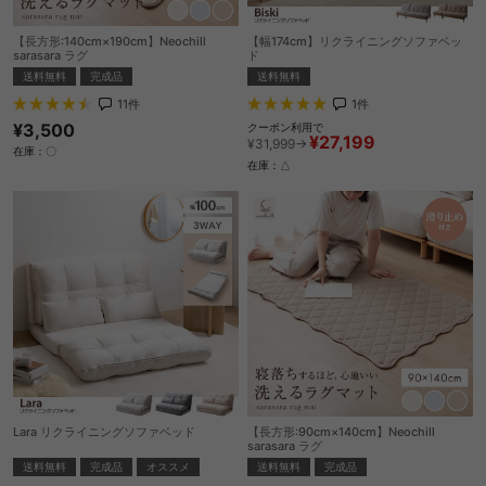
【長方形:140cm×190cm】Neochill
【幅174cm】リクライニングソファベッ
sarasara ラグ
ド
送料無料
完成品
送料無料
11
件
1
件
¥3,500
クーポン利用で
¥27,199
¥31,999→
在庫：〇
在庫：△
Lara リクライニングソファベッド
【長方形:90cm×140cm】Neochill
sarasara ラグ
送料無料
完成品
オススメ
送料無料
完成品