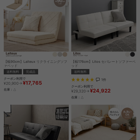
【幅90cm】Laiteux リクライニングソフ
【幅176cm】Litos セパレートソファーベ
ァベッド
ッド
送料無料
完成品
送料無料
クーポン利用で
1
件
¥17,765
¥20,900→
クーポン利用で
¥24,922
在庫：△
¥29,320→
在庫：△