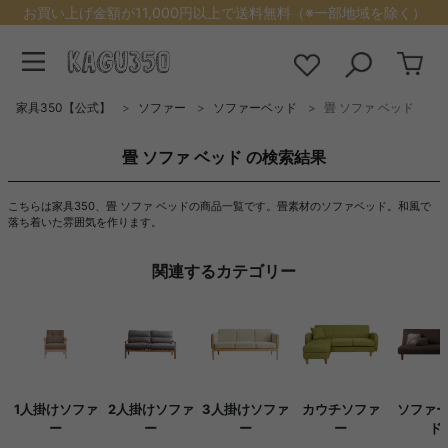
お買い上げ金額が11,000円以上で送料無料（※一部地域を除く）
家具350【公式】
ソファー
ソファーベッド
畳 ソファ ベッド
畳 ソファ ベッド の検索結果
こちらは家具350、畳 ソファ ベッドの商品一覧です。畳素材のソファベッド。和風で
落ち着いた雰囲気を作ります。
関連するカテゴリー
1人掛けソファ
2人掛けソファ
3人掛けソファ
カウチソファ
ソファ
ー
ー
ー
ー
ド