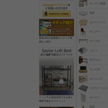
キッチン収納
寝具
カバーシーツ
チェアー
家具350の受賞歴やメディア実
テーブル
績をご紹介
こたつ
PCデスク
テレビ台
ダイニング
ラグカーペット
カーテン
ベッド下を有効活用できる高さ
調節可能なロフトベッド
照明