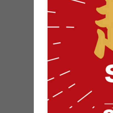
テリアにお悩みの法人のお客
ポイントシステムとは
特定商取引法について
メーカー様へのご案内
メディアへのリース
サイトマップ
お役立ち情報
どうする？不要家具！
家具お部屋に入る？
コーデテクニック
インテリア用語辞典
素材用語辞典
営業日カレンダー
2026年 8月
日
月
火
水
木
金
土