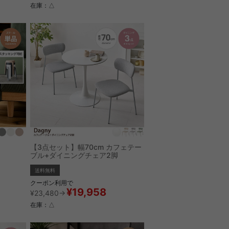
在庫：△
【3点セット】幅70cm カフェテー
ブル+ダイニングチェア2脚
送料無料
クーポン利用で
¥19,958
¥23,480→
在庫：△