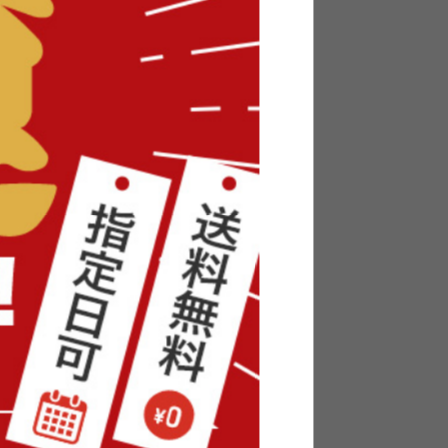
Elena ドレッサーセット
送料無料
オススメ
6
件
クーポン利用で
¥16,999
¥19,999→
在庫：〇