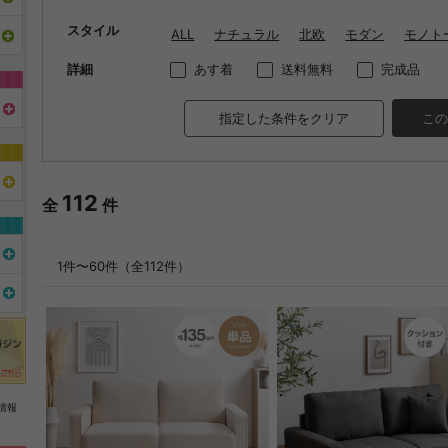
スタイル
ALL
ナチュラル
北欧
モダン
モノト
詳細
あす着
送料無料
完成品
指定した条件をクリア
この
112
全
件
1件〜60件（全112件）
情報