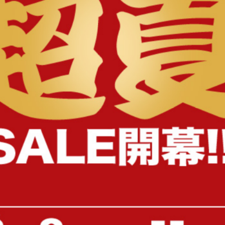
様へ
【2点セット】Tina 幅60cm カフ
Svala デスクチェア
ェテーブル+ベロアチェア
送料無料
送料無料
¥11,440
4
件
クーポン利用で
在庫：〇
¥13,598
¥15,998→
在庫：△