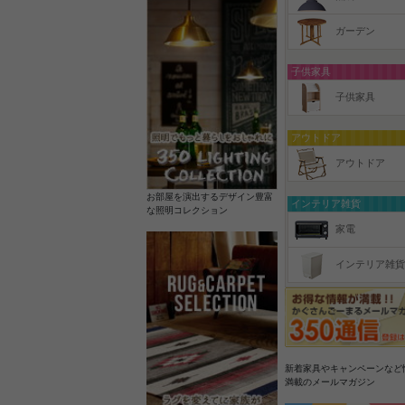
ガーデン
子供家具
子供家具
アウトドア
アウトドア
お部屋を演出するデザイン豊富
インテリア雑貨
な照明コレクション
家電
インテリア雑貨
新着家具やキャンペーンなど
満載のメールマガジン