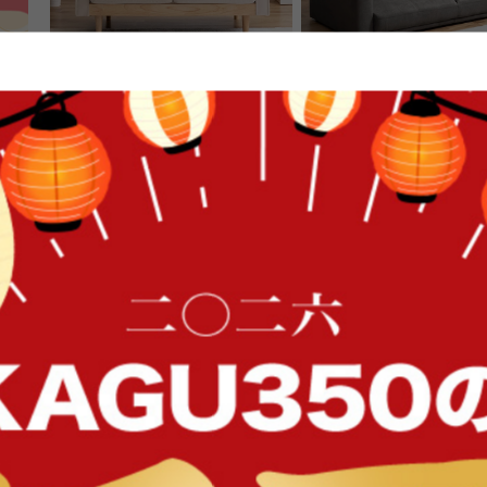
【単品】Moss 2人掛けコーデュロ
【幅166cm】2.5人掛け
イソファ
送料無料
オススメ
送料無料
106
件
FFク
クーポン利用で
クーポン利用で
¥25,499
¥28,049
¥29,999→
¥32,999→
在庫：〇
在庫：〇
イン