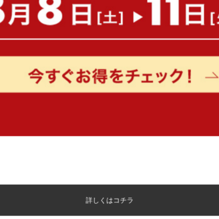
【幅71cm】Mashu 1人掛けビーズ
【単品】オットマン
ソファ
送料無料
完成品
送料無料
オススメ
20
件
¥14,999
¥9,999
在庫：〇
在庫：△
【単品】Moss コーデュロイオッ
【3点セット】幅70cm カ
詳しくはコチラ
トマン
ブル+ダイニングチェア2