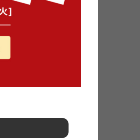
【3点セット】幅70cm カフェテー
ブル+ダイニングチェア2脚
送料無料
クーポン利用で
3
件
¥19,958
¥23,480→
在庫：△
フェテー
【単品】Ruru オフィスチェア
脚