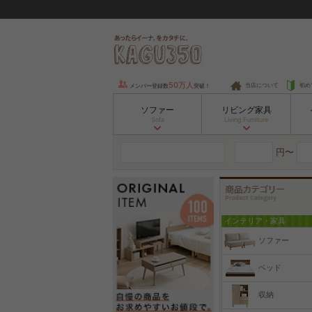
50万人
当店について
初め
メンバー登録数
突破！
ソファー
リビング家具
Sofa
Living Furniture
円〜
インテリア・家具
ソファー
ベッド
収納