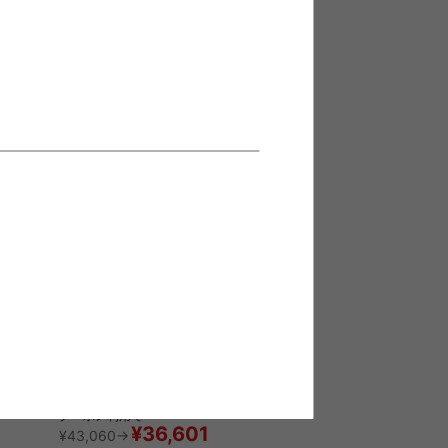
送料無料
¥14,220
在庫：〇
ニングチ
【2脚セット】Stiano ダイニングチ
ェア
送料無料
完成品
クーポン利用で
¥36,601
¥43,060→