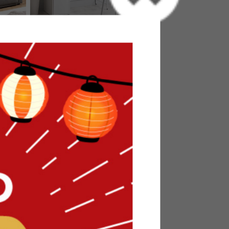
ローソファ
【2点セット】幅100cm ミラー付
きドレッサー+チェア
送料無料
2
件
3
件
クーポン利用で
¥16,999
¥19,999→
在庫：〇