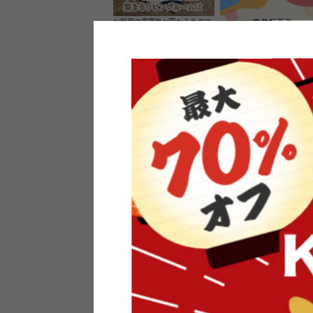
お部屋の雰囲気が変わるラグマ
ット＆カーペット
家具のレビューを書くと10%O
ーポンプレゼント
素材の良さを活かしたウッドソ
ケットのペンダントライト
インフォメーション
よくあるご質問
送料・お支払い
オフィスやモデルハウスなど
返品・交換