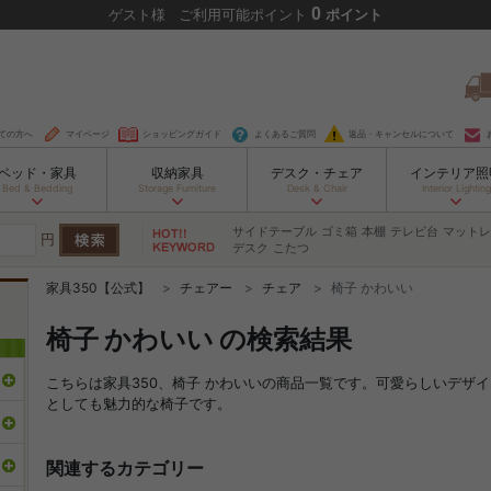
0
ゲスト
様
ご利用可能ポイント
ポイント
ての方へ
マイページ
ショッピングガイド
よくあるご質問
返品・キャンセルについて
ベッド・家具
収納家具
デスク・チェア
インテリア照
Bed & Bedding
Storage Furniture
Desk & Chair
Interior Lighting
サイドテーブル
ゴミ箱
本棚
テレビ台
マットレ
円
デスク
こたつ
家具350【公式】
チェアー
チェア
椅子 かわいい
椅子 かわいい の検索結果
こちらは家具350、椅子 かわいいの商品一覧です。可愛らしいデザ
としても魅力的な椅子です。
関連するカテゴリー