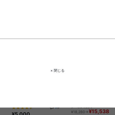
送料無料
オススメ
送料無料
クーポン利用で
3
件
¥19,958
¥23,480→
¥12,999
在庫：△
在庫：△
× 閉じる
【60cmx180cm】Neochill
【2脚セット】Boda ダイ
sarasara リバーシブルごろ寝マッ
ェア
ト
送料無料
完成品
送料無料
クーポン利用で
9
件
¥15,538
¥18,280→
¥5,000