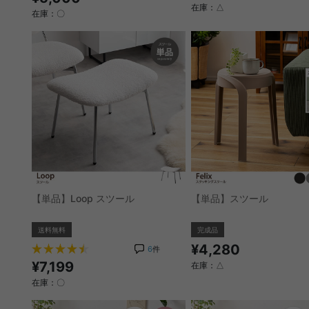
在庫：△
在庫：〇
【単品】Loop スツール
【単品】スツール
送料無料
完成品
¥4,280
6
件
¥7,199
在庫：△
在庫：〇