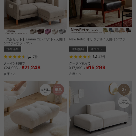
【2点セット】Emma コンパクト2人掛け
New Retro オリジナル 1人掛けソファ
ソファ+オットマン
送料無料
オススメ
送料無料
47
件
7
件
クーポン利用で
クーポン利用で
¥15,299
¥21,248
¥17,999→
¥24,998→
在庫：△
在庫：△