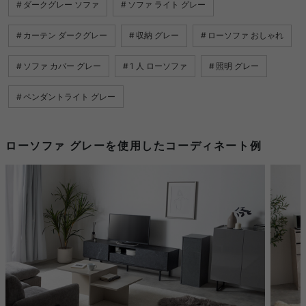
ダークグレー ソファ
ソファ ライト グレー
カーテン ダークグレー
収納 グレー
ローソファ おしゃれ
ソファ カバー グレー
1 人 ローソファ
照明 グレー
ペンダントライト グレー
ローソファ グレーを使用したコーディネート例