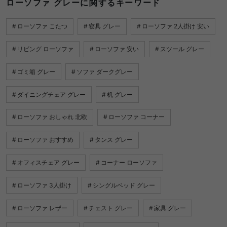
ローソファ グレーに関するキーワード
ローソファ こたつ
寝具 グレー
ローソファ 2人掛け 安い
リビング ローソファ
ローソファ 安い
スツール グレー
ゴミ箱 グレー
ソファ ダークグレー
ダイニングチェア グレー
机 グレー
ローソファ おしゃれ 北欧
ローソファ コーナー
ローソファ おすすめ
タンス グレー
オフィスチェア グレー
コーナー ローソファ
ローソファ 3人掛け
シングルベッド グレー
ローソファ レザー
チェスト グレー
家具 グレー