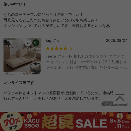
クッション付き ファブリック ロータイプ ワン
使いやすい！
ルーム ゆったり ごろ寝 脚無し おしゃれ おすす
め 安い ファブリック レザー コーデュロイ
うちのローテーブルにぴったりの高さでした！
写真見てるとこたつにも合うみたいなので冬も楽しみ！
クッションもついてたのが嬉しいです。長持ちするといいなあ
koji
さん
2026/08/04
5
Feere フィーレ 幅151 カウチソファ ソファ ロ
ー オットマン付き コーデュロイ 2P 2人掛け ス
ツール おしゃれ おすすめ 安い ワンルーム 一人
暮らし 1K 1R 6畳 リビング コンパクト セパレ
ート ひじ掛け リクライニング ソファー 背もた
いいサイズ感です
れ 肘掛け 可動式 組立簡単 低め クッション付き
I字 L字 足置き
ソファ本体とオットマンの座面幅がほぼ揃っているため、連結時も分割
時もすっきりとした美しさがあり、大変満足しています。
続きを見る
片肘リクライニングのおかげで部屋に圧迫感が出ず、寛ぎたい時にはベ
ッドのように横になれるのも魅力的です。
みみ
さん
2026/07/31
また、背もたれのクッションが固定されず置いてある仕様なのですが、
5