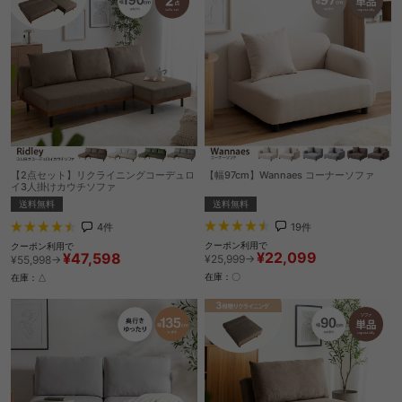
【2点セット】リクライニングコーデュロ
【幅97cm】Wannaes コーナーソファ
イ3人掛けカウチソファ
送料無料
送料無料
19
件
4
件
クーポン利用で
クーポン利用で
¥22,099
¥47,598
¥25,999→
¥55,998→
在庫：〇
在庫：△