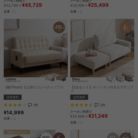
クーポン利用で
クーポン利用で
¥45,729
¥25,499
¥53,799→
¥29,999→
在庫：〇
在庫：△
【幅115cm】2人掛けコンパクトソファ
【2点セット】オットマン付きカウチソフ
ァ
送料無料
送料無料
1
件
2
件
¥14,999
クーポン利用で
¥21,249
¥24,999→
在庫：△
在庫：〇