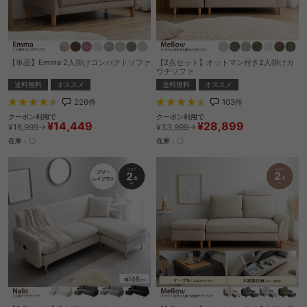
【単品】Emma 2人掛けコンパクトソファ
【2点セット】オットマン付き2人掛けカ
ウチソファ
送料無料
オススメ
送料無料
オススメ
226
件
103
件
クーポン利用で
クーポン利用で
¥14,449
¥28,899
¥16,999→
¥33,999→
在庫：〇
在庫：〇