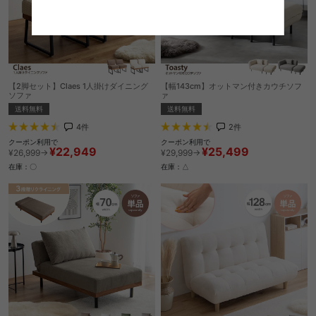
【2脚セット】Claes 1人掛けダイニング
【幅143cm】オットマン付きカウチソフ
ソファ
ァ
送料無料
送料無料
4
件
2
件
クーポン利用で
クーポン利用で
¥22,949
¥25,499
¥26,999→
¥29,999→
在庫：〇
在庫：△