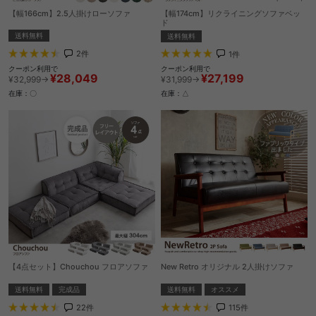
【幅166cm】2.5人掛けローソファ
【幅174cm】リクライニングソファベッ
ド
送料無料
送料無料
2
件
1
件
クーポン利用で
クーポン利用で
¥28,049
¥27,199
¥32,999→
¥31,999→
在庫：〇
在庫：△
【4点セット】Chouchou フロアソファ
New Retro オリジナル 2人掛けソファ
送料無料
完成品
送料無料
オススメ
22
件
115
件