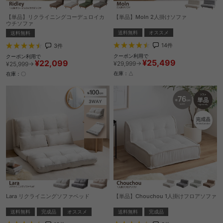
【単品】リクライニングコーデュロイカ
【単品】Moln 2人掛けソファ
ウチソファ
送料無料
オススメ
送料無料
14
件
3
件
クーポン利用で
クーポン利用で
¥25,499
¥22,099
¥29,999→
¥25,999→
在庫：△
在庫：〇
Lara リクライニングソファベッド
【単品】Chouchou 1人掛けフロアソファ
送料無料
完成品
オススメ
送料無料
完成品