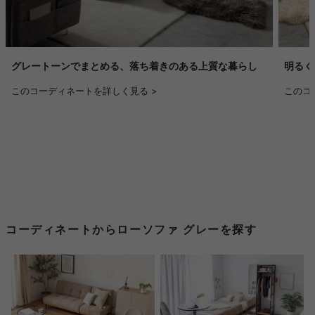
グレートーンでまとめる、落ち着きのある上質な暮らし
明るく
このコーディネートを詳しく見る >
このコ
コーディネートからローソファ グレーを探す