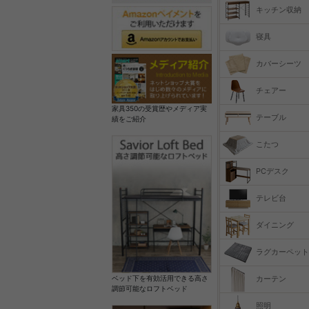
キッチン収納
寝具
カバーシーツ
チェアー
家具350の受賞歴やメディア実
テーブル
績をご紹介
こたつ
PCデスク
テレビ台
ダイニング
ラグカーペット
カーテン
ベッド下を有効活用できる高さ
調節可能なロフトベッド
照明