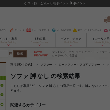
0
ゲスト
様
ご利用可能ポイント
ポイント
ての方へ
マイページ
ショッピングガイド
よくあるご質問
返品・キャンセルについて
ベッド・家具
収納家具
デスク・チェア
インテリア照
Bed & Bedding
Storage Furniture
Desk & Chair
Interior Lighting
マットレス
こたつ
ラック
ベッド
ドレッサー
円
ローテーブル
食器棚
家具350【公式】
ソファー
ローソファー・フロアソファー
ソ
ソファ 脚 なし の検索結果
こちらは家具350、ソファ 脚 なしの商品一覧です。脚のないソフ
きます。
関連するカテゴリー