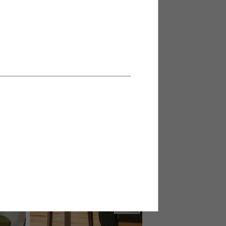
ァ
【単品】Claes ダイニングベンチ
送料無料
6
件
5
件
クーポン利用で
¥14,239
¥15,999→
在庫：△