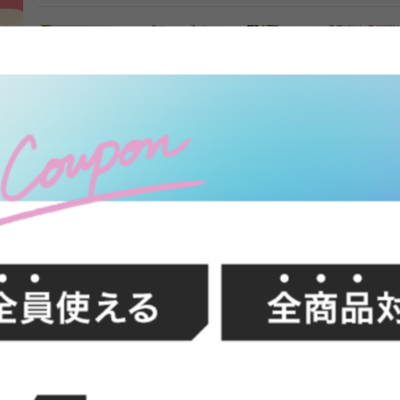
FFク
【幅119cm】2人掛け圧縮ソファ
【幅79cm】1人掛け圧縮
送料無料
あす着
完成品
送料無料
あす着
完成品
2
件
クーポン利用で
クーポン利用で
¥25,809
¥17,799
¥28,999→
¥19,999→
在庫：〇
在庫：△
イン