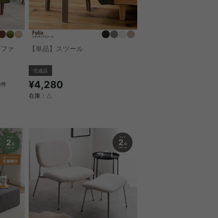
ソファ
【単品】スツール
完成品
¥4,280
1
件
在庫：△