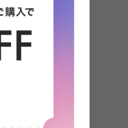
ングコー
【幅135cm】2人掛けソファ
ファ
送料無料
あす着
4
件
1
件
クーポン利用で
¥24,029
¥26,999→
在庫：△