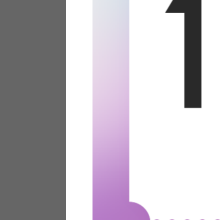
テリアにお悩みの法人のお客
ポイントシステムとは
特定商取引法について
メーカー様へのご案内
メディアへのリース
サイトマップ
お役立ち情報
どうする？不要家具！
家具お部屋に入る？
コーデテクニック
インテリア用語辞典
素材用語辞典
営業日カレンダー
2026年 8月
日
月
火
水
木
金
土