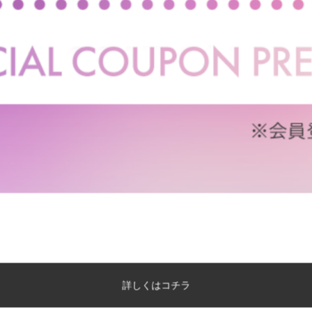
【幅166cm】2.5人掛けローソファ
【単品】リクライニングコ
ロイカウチソファ
送料無料
あす着
送料無料
あす着
2
件
クーポン利用で
クーポン利用で
¥29,369
¥23,139
¥32,999→
¥25,999→
在庫：〇
在庫：〇
詳しくはコチラ