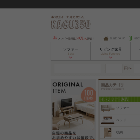
50万人
当店について
初め
メンバー登録数
突破！
ソファー
リビング家具
Sofa
Living Furniture
円〜
インテリア・家具
ソファー
ベッド
収納