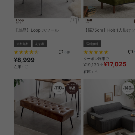
【単品】Loop スツール
【幅75cm】Holt 1人掛け
送料無料
あす着
送料無料
6
件
¥8,999
クーポン利用で
¥17,025
¥19,130→
在庫：〇
在庫：△