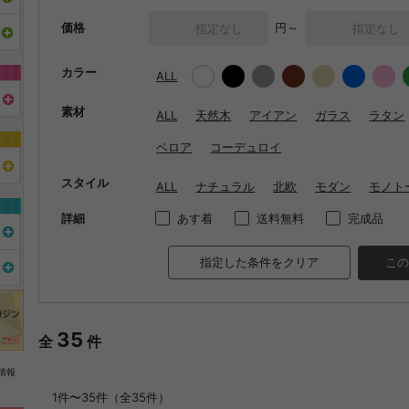
価格
円～
カラー
ALL
素材
ALL
天然木
アイアン
ガラス
ラタン
ベロア
コーデュロイ
スタイル
ALL
ナチュラル
北欧
モダン
モノト
詳細
あす着
送料無料
完成品
指定した条件をクリア
この
35
全
件
情報
1件〜35件（全35件）