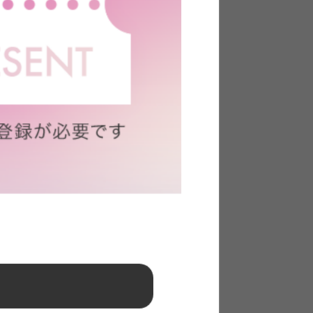
ーデュ
【2点セット】3人掛け圧縮ソファ
+オットマン
送料無料
あす着
完成品
3
件
6
件
クーポン利用で
¥32,928
¥36,998→
在庫：△