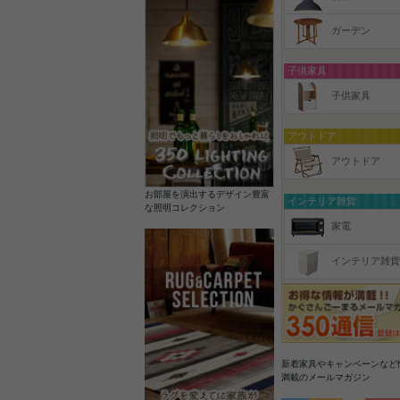
ガーデン
子供家具
子供家具
アウトドア
アウトドア
お部屋を演出するデザイン豊富
インテリア雑貨
な照明コレクション
家電
インテリア雑貨
新着家具やキャンペーンなど
満載のメールマガジン