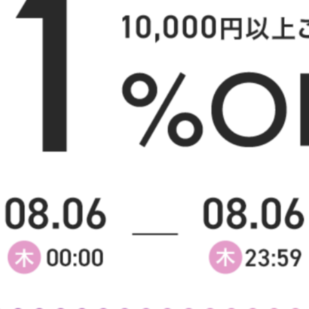
様へ
【単品】3人掛け圧縮ソファ
【2点セット】リクライニ
デュロイ3人掛けカウチソ
送料無料
あす着
完成品
送料無料
あす着
18
件
クーポン利用で
クーポン利用で
¥26,699
¥49,838
¥29,999→
¥55,998→
在庫：△
在庫：△