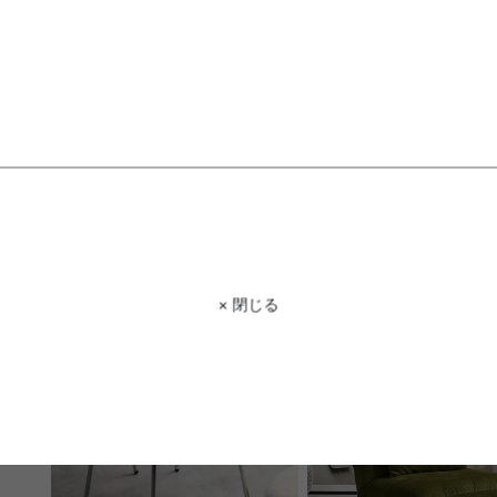
【単品】圧縮オットマン
【単品】2人掛け圧縮ソフ
送料無料
あす着
完成品
送料無料
あす着
完成品
6
件
¥7,999
クーポン利用で
¥23,139
¥25,999→
在庫：△
× 閉じる
在庫：△