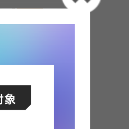
ソファ
【単品】リクライニングコーデュ
ロイ2人掛けソファ
送料無料
あす着
2
件
3
件
クーポン利用で
¥26,699
¥29,999→
在庫：△