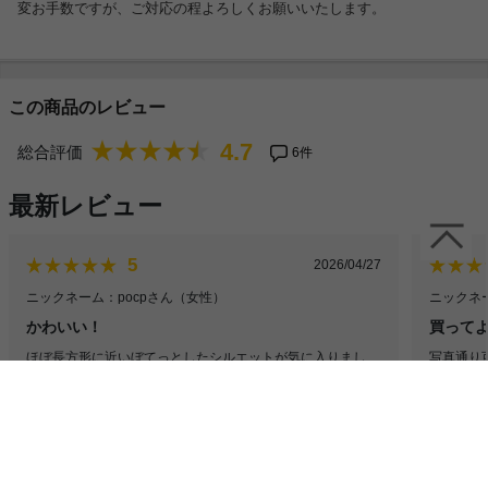
変お手数ですが、ご対応の程よろしくお願いいたします。
この商品のレビュー
4.7
総合評価
6件
最新レビュー
5
2026/04/27
ニックネーム：pocpさん
（女性）
ニックネー
かわいい！
買って
ほぼ長方形に近いぼてっとしたシルエットが気に入りまし
写真通り
た。かわいい！
た。最初
圧縮して届くので、搬入楽でした。開封時も一気に膨らんで
ました。
楽しい。
替えが簡