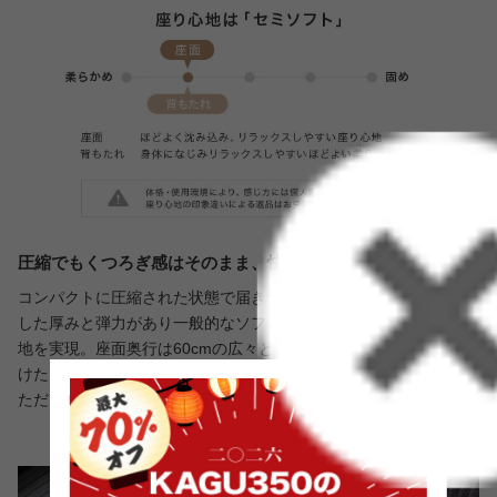
圧縮でもくつろぎ感はそのまま、快適な座り心地
コンパクトに圧縮された状態で届きつつも、復元後はしっかりと
した厚みと弾力があり一般的なソファと変わらない快適な座り心
地を実現。座面奥行は60cmの広々としたサイズ感で、深く腰を掛
けたりあぐらをかいても窮屈感が無く、ゆったりとくつろいでい
ただけます。