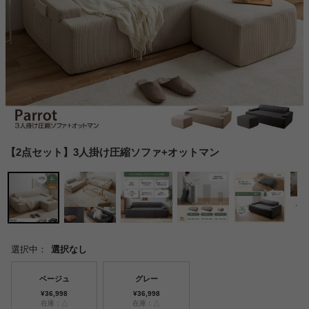
【2点セット】3人掛け圧縮ソファ+オットマン
選択中：
選択なし
ベージュ
グレー
¥36,998
¥36,998
在庫：△
在庫：△