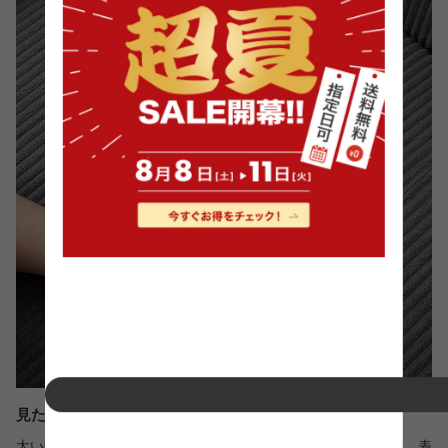
見た目も触り心地も心地いいコーデュロイ生地
太い畝(うね)が魅力的な表情を魅せるコーデュロイ素材を採用。表