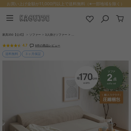
お買い上げ金額が11,000円以上で送料無料（※一部地域を除く）
家具350【公式】
ソファー
3人掛けソファー
…
4.7
6件の商品レビュー
送料無料
３ヶ月保証