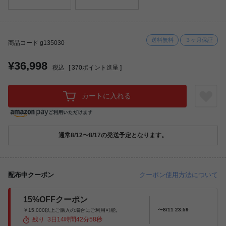
送料無料
３ヶ月保証
商品コード g135030
¥36,998
税込
[
370
ポイント進呈 ]
カートに入れる
通常8/12〜8/17の発送予定となります。
配布中クーポン
クーポン使用方法について
15%OFFクーポン
〜8/11 23:59
￥15,000以上ご購入の場合にご利用可能。
残り
3
日
14
時間
42
分
56
秒