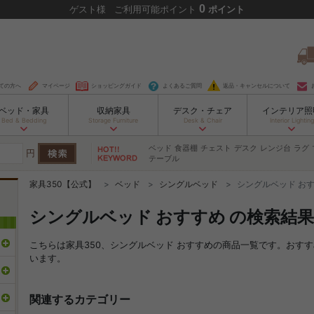
0
ゲスト
様
ご利用可能ポイント
ポイント
ての方へ
マイページ
ショッピングガイド
よくあるご質問
返品・キャンセルについて
ベッド・家具
収納家具
デスク・チェア
インテリア照
Bed & Bedding
Storage Furniture
Desk & Chair
Interior Lighting
ベッド
食器棚
チェスト
デスク
レンジ台
ラグ
円
テーブル
家具350【公式】
ベッド
シングルベッド
シングルベッド お
シングルベッド おすすめ の検索結果
こちらは家具350、シングルベッド おすすめの商品一覧です。おす
います。
関連するカテゴリー