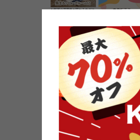
お部屋の雰囲気が変わるラグマ
ット＆カーペット
家具のレビューを書くと10%O
ーポンプレゼント
素材の良さを活かしたウッドソ
ケットのペンダントライト
インフォメーション
よくあるご質問
送料・お支払い
オフィスやモデルハウスなど
返品・交換