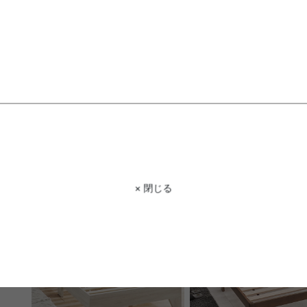
【セミダブル】Duranta マットレ
【シングル】パイプベッド
ス付きフロアベッド
¥8,590
送料無料
クーポン利用で
在庫：〇
¥44,982
¥52,920→
在庫：△
× 閉じる