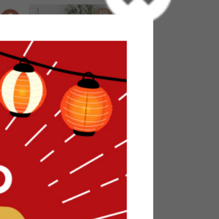
ローベッ
【シングル】コンセント&宮棚付き
パイプベッド
送料無料
9
件
2
件
¥11,999〜
在庫：△