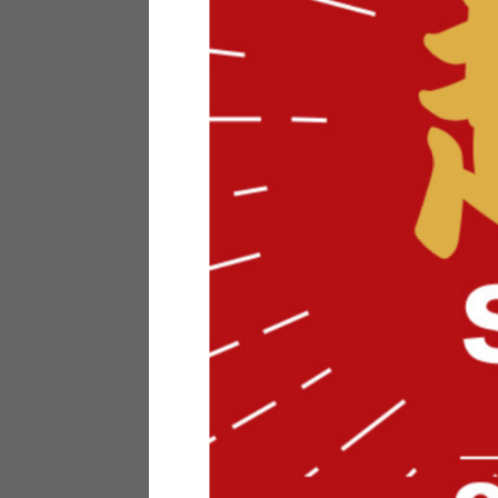
テリアにお悩みの法人のお客
ポイントシステムとは
特定商取引法について
メーカー様へのご案内
メディアへのリース
サイトマップ
お役立ち情報
どうする？不要家具！
家具お部屋に入る？
コーデテクニック
インテリア用語辞典
素材用語辞典
営業日カレンダー
2026年 8月
日
月
火
水
木
金
土