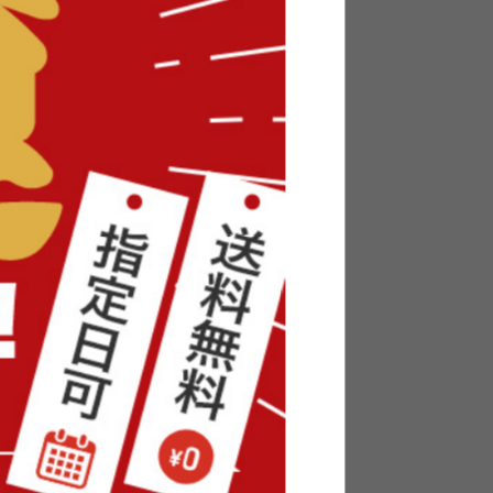
140cm
【シングル】Duranta USBコンセ
ント ローベッドフレーム
送料無料
6
件
2
件
クーポン利用で
〜
¥18,819
¥22,140→
在庫：△