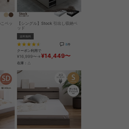
のこベッ
【シングル】Stock 引出し収納ベ
ッド
送料無料
8
件
クーポン利用で
¥14,449〜
¥16,999〜→
在庫：△