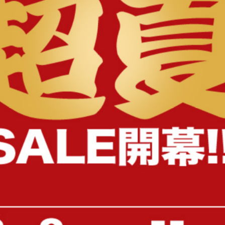
様へ
【シングル】Knok パイプすのこベ
【セミダブル】Yuseong 幅
ッド
幅広すのこローベッド
送料無料
送料無料
オススメ
6
件
¥9,999〜
クーポン利用で
¥16,999
¥19,999〜→
在庫：〇
在庫：〇