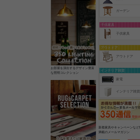
ガーデン
子供家具
子供家具
アウトドア
アウトドア
お部屋を演出するデザイン豊富
インテリア雑貨
な照明コレクション
家電
インテリア雑貨
新着家具やキャンペーンなど
満載のメールマガジン