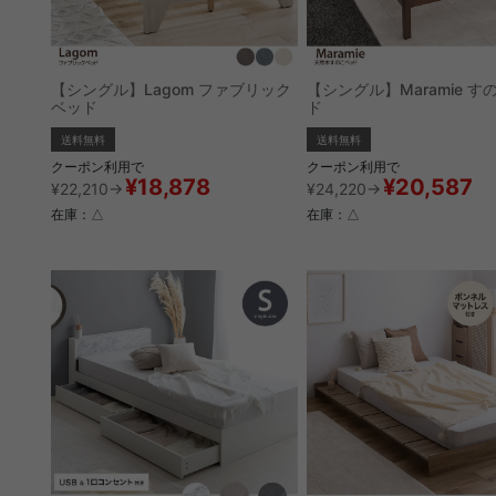
【シングル】Lagom ファブリック
【シングル】Maramie す
ベッド
ド
送料無料
送料無料
クーポン利用で
クーポン利用で
¥18,878
¥20,587
¥22,210→
¥24,220→
在庫：△
在庫：△