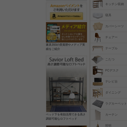
キッチン収納
寝具
カバーシーツ
チェアー
家具350の受賞歴やメディア実
テーブル
績をご紹介
こたつ
PCデスク
テレビ台
ダイニング
ラグカーペット
カーテン
ベッド下を有効活用できる高さ
調節可能なロフトベッド
照明