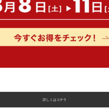
【シングル】宮棚&コンセント付引
【幅90cm】Litos 3段階
き出し収納ベッド(マットレス付き)
ニングソファ
送料無料
送料無料
クーポン利用で
6
件
¥13,328
¥15,680→
クーポン利用で
¥28,882
¥33,979→
在庫：△
在庫：△
詳しくはコチラ