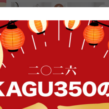
FFク
【シングル】Pluto 収納付きベッド
【シングル】Slib すのこ
ド
送料無料
オススメ
送料無料
105
件
クーポン利用で
¥10,999〜
¥16,999〜
¥19,999〜→
在庫：△
在庫：〇
イン