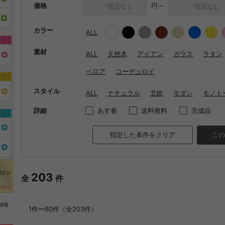
価格
円～
カラー
ALL
素材
ALL
天然木
アイアン
ガラス
ラタン
ベロア
コーデュロイ
スタイル
ALL
ナチュラル
北欧
モダン
モノト
詳細
あす着
送料無料
完成品
指定した条件をクリア
この
203
全
件
情報
1件〜60件（全203件）