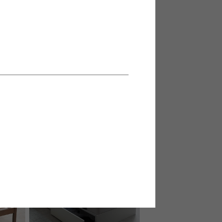
【シングル】コンセント&宮棚付き
パイプベッド(ボンネルマットレス
付き)
送料無料
2
件
クーポン利用で
¥19,532
¥22,979→
在庫：△