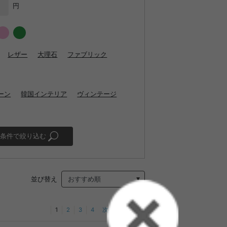
円
レザー
大理石
ファブリック
ーン
韓国インテリア
ヴィンテージ
条件で絞り込む
並び替え
1
2
3
4
次へ
最後へ