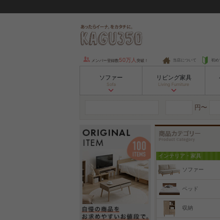
50万人
当店について
初め
メンバー登録数
突破！
ソファー
リビング家具
Sofa
Living Furniture
円〜
インテリア・家具
ソファー
ベッド
収納