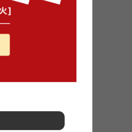
リクライ
【シングル】Nonville ボンネルコ
イルマットレスベッド
送料無料
1
件
クーポン利用で
¥15,946
¥18,760→
在庫：△