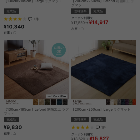
【130cm×185cm】Large ラグマット
【200cm×250cm】Lefond 制菌加工 ラ
グマット
完成品
送料無料
完成品
クーポン利用で
1
件
¥14,917
¥17,550→
¥10,340
在庫：〇
在庫：〇
【130cm×185cm】Lefond 制菌加工 ラグ
【200cm×250cm】Large ラグマット
マット
送料無料
完成品
完成品
¥9,830
1
件
在庫：△
クーポン利用で
¥15,827
¥18,620→