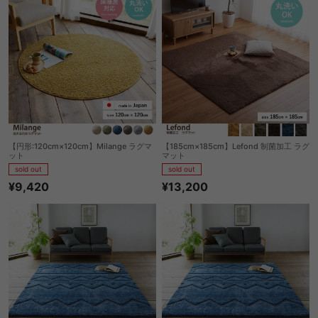
【円形:120cm×120cm】Milange ラグマ
【185cm×185cm】Lefond 制菌加工 ラグ
ット
マット
sold out
sold out
¥9,420
¥13,200