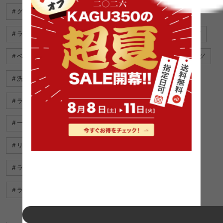
グレー ラグ
ラグ グレー
い草ラグ
ラグ 白
ラグマット ベージュ
ヴィンテージ ラグ
コットン ラグ
ベッド ラグ
夏 ラグ
円形ラグ
ベッド サイド ラグ
洗える ラグ おしゃれ
ラグマット 緑
円形 ラグ
ラグマット おしゃれ
ラグ 長方形
可愛い ラグ
一人暮らし ラグ
ラグマット ブラウン
リビング ラグ おしゃれ
ペット ラグ 洗える
ラグ ベージュ
ラグ 人気
ラグ 丸
ラグマット ネイビー
和室 ラグ
ペット ラグ