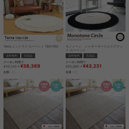
Terra ニットラグ カーペット 150×150
モノトーン シャギーサークルラグマッ
ト カーペット
送料無料
完成品
送料無料
完成品
クーポン利用で
クーポン利用で
¥38,369
¥43,231
¥45,140→
¥50,860→
在庫：〇
在庫：〇