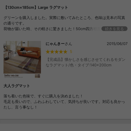
【130cm×185cm】Large ラグマット
グリーンを購入しました。実際に敷いてみたところ、色味は見本の写真
の通りです。
荷物が届いた時、その軽さに驚きました！50cm四方程度に畳んで片手で
続きを見る
持ち運べるほど軽量です。
ただ、軽い分厚みはそれほど無いので、フローリングの上に敷いて座る
にゃんきー
さん
2015/06/07
と、若干の底付きを感じます。別のカーペットやクッションなどを併用
する際には気にならないと思います。
5
手触りはふわふわさらさらで、コロコロや掃除機を掛けてもゴミが残り
【完成品】懐かしさを感じさせてくれるモダン
ません。使いやすいです。
なラグマット/色・タイプ:140×200cm
大人ラグマット
落ち着いた色味で、すぐに購入を決めました！
毛足も長いので、ふわふわしていて、気持ちが良いです。対応も良かっ
たし、言う事なし！