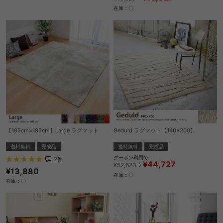
在庫：〇
【185cm×185cm】Large ラグマット
Geduld ラグマット【140×200】
送料無料
完成品
送料無料
完成品
クーポン利用で
2
件
¥44,727
¥52,620→
¥13,880
在庫：〇
在庫：〇