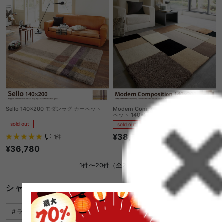
Sello 140×200 モダンラグ カーペット
Modern Composition スクエアラグ カー
ペット 140×200
sold out
sold out
¥38,540
1
件
¥36,780
1件〜20件（全20件）
シャギー ラグに関するキーワード
ラグ カーペット
ラグ おしゃれ 北欧
ラグ おすすめ