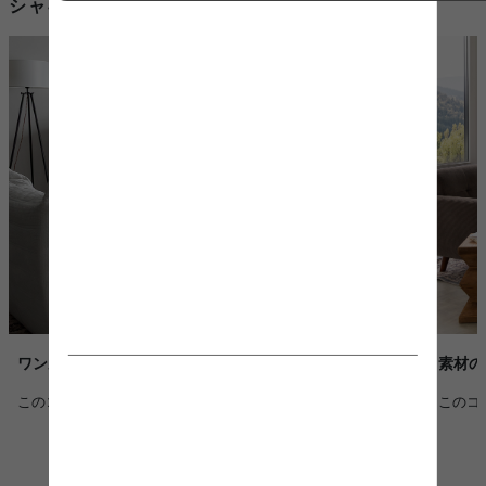
シャギー ラグを使用したコーディネート例
ワンルームを彩るモダンヴィンテージ空間
素材の
このコーディネートを詳しく見る >
このコ