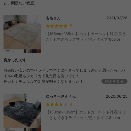
ど、問題ない程度。
もも
さん
2021/03/28
5
【185cm×185cm】ホットカーペット対応!洗う
こともできるラグマット/色・タイプ:8color
良かったです
お値段が安いのでペラペラですぐにヘタってしまうのかと思ったら、パ
イルの毛足もフカフカで見た目も良いです！
色目もナチュラルで部屋が明るくなりました！
続きを見る
下にこちらのお店のラグ下敷きマットを敷いたのもあり
フカフカ感がましてさらに高級感ましました！
ゆっきーさん
さん
2020/06/25
4
【130cm×185cm】ホットカーペット対応!洗う
こともできるラグマット/色・タイプ:8color