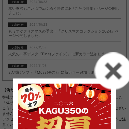
2024/10/23
お知らせ
寒い季節もこたつでぬくぬく快適に♪『こたつ特集』ページ公開し
ました。
2024/10/23
お知らせ
もうすぐクリスマスの季節！『クリスマスコレクション2024』ペ
ージ公開しました。
2022/11/08
お知らせ
人気のＬ字デスク『Fine(ファイン)』に新カラー追加しました。
2022/11/08
お知らせ
2人掛けソファ『Moss(モス)』に新カラー追加しました。
【偽サイトにご注意ください】
弊社サイトのロゴ・画像などを不正に使用し、kagu350になりすました
「偽サイト」や「偽SNSアカウント」を複数確認しております。
こうした「偽サイト」「偽SNSアカウント」は、当店と全く関係がござい
ません。
アクセス、ご注文、お振り込み、個人情報のやり取りをされないようご注
意ください。