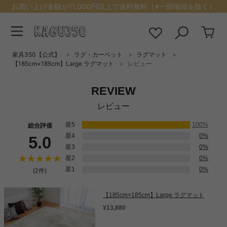
お買い上げ金額が11,000円以上で送料無料（※一部地域を除く）
家具350【公式】
ラグ・カーペット
ラグマット
【185cm×185cm】Large ラグマット
レビュー
REVIEW
レビュー
星5
100%
総合評価
星4
0%
5.0
星3
0%
星2
0%
星1
0%
(2件)
【185cm×185cm】Large ラグマット
¥13,880