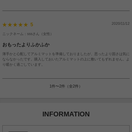
下にこちらのお店のラグ下敷きマットを敷いたのもあり
フカフカ感がましてさらに高級感ましました！
2020/11/12
5
ニックネーム：sssさん（女性）
おもったよりふかふか
薄手かと心配してアルミマットを準備しておりましたが、思ったより固さは気に
ならなかったです。購入しておいたアルミマットの上に敷いてもずれません。よ
り暖かく過ごしています。
1件〜2件（全2件）
INFORMATION