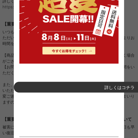
詳しくはこちら：
https://kagu350.com/phishing
【重要】ご注文集中に伴う対応遅延のお詫びとお知らせ
いつも当店をご利用いただき誠にありがとうございます。
ただいまご注文が大変集中しており、以下の対応につきまして通常よりお
時間をいただく場合がございます。
【商品の発送】：順次進めておりますが、通常よりお時間をいただく場合
がございます。
【お問い合わせ対応】：順次進めておりますが、ご回答までにお時間をい
ただく場合がございます。
また、一部地域におきましては運送会社の配送状況の影響により、ご指定
詳しくはコチラ
いただいた日時通りにお届けできない場合がございます。 お客様には大
変ご迷惑をおかけいたしますが、一日も早く対応できるよう努めてまいり
ますので、何卒ご理解とご協力を賜りますようお願い申し上げます。
【重要】熊本地震に伴うお荷物のお届けとお盆期間の配送について
被害に遭われた皆様に、心よりお見舞い申し上げますとともに、一日も早
い復旧と、皆様の安全を心よりお祈り申し上げます。