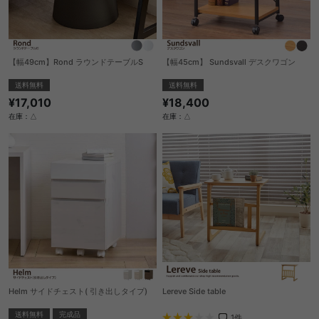
【幅49cm】Rond ラウンドテーブルS
【幅45cm】 Sundsvall デスクワゴン
送料無料
送料無料
¥17,010
¥18,400
在庫：△
在庫：△
Helm サイドチェスト( 引き出しタイプ)
Lereve Side table
送料無料
完成品
1
件