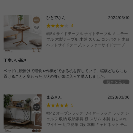
ひとで
さん
2024/03/10
4
幅54 サイドテーブル ナイトテーブル ミニテー
ブル 木製テーブル 木製 スリム コンパクト 木目
ベッドサイドテーブル ソファーサイドテーブル
2ウェイ 2wey カフェタイム おうちカフェ 読書
ちょい置き
丁度いい高さ
ベッドに腰掛けて軽食や作業ができる机を探していて、縦横どちらにも
置けることと変わった形状の脚が気に入って購入しました。
続きを見る
天板の端が高くなっていて物が落ちにくいことと、軽くて扱いやすいと
ころが良かったです。
まる
さん
2023/03/06
脚部分は縦横どちらに置いても安定していますが、天板部分が縦置きの
時に少しガタつくので星4にしました。
5
幅42 オープンラック ワイヤーラック ラック シ
ェルフ 収納 収納家具 棚 スリム 木製 おしゃれ
ワイヤー 組立簡単 2段 本棚 キャビネット チェ
スト サイドテーブル