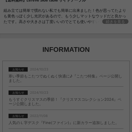
【送料無料】Lereve Side table サイドテーブル
組み立ては簡単で慣れない私でも簡単に出来ました！色が思ってたより
も黄色っぽく少し光沢があるので、もう少しマットなウッドだと良かっ
たです。高さや大きさは丁度いいのでとても使いやすいです！お値段も
続きを見る
安いので総合的にいいと思います！
INFORMATION
2024/10/23
お知らせ
寒い季節もこたつでぬくぬく快適に♪『こたつ特集』ページ公開し
ました。
2024/10/23
お知らせ
もうすぐクリスマスの季節！『クリスマスコレクション2024』ペ
ージ公開しました。
2022/11/08
お知らせ
人気のＬ字デスク『Fine(ファイン)』に新カラー追加しました。