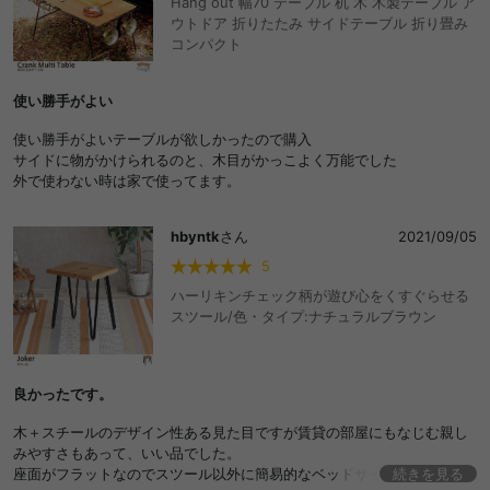
Hang out 幅70 テーブル 机 木 木製テーブル ア
ウトドア 折りたたみ サイドテーブル 折り畳み
コンパクト
使い勝手がよい
使い勝手がよいテーブルが欲しかったので購入
サイドに物がかけられるのと、木目がかっこよく万能でした
外で使わない時は家で使ってます。
hbyntk
さん
2021/09/05
5
ハーリキンチェック柄が遊び心をくすぐらせる
スツール/色・タイプ:ナチュラルブラウン
良かったです。
木＋スチールのデザイン性ある見た目ですが賃貸の部屋にもなじむ親し
みやすさもあって、いい品でした。
座面がフラットなのでスツール以外に簡易的なベッドサイドテーブルと
続きを見る