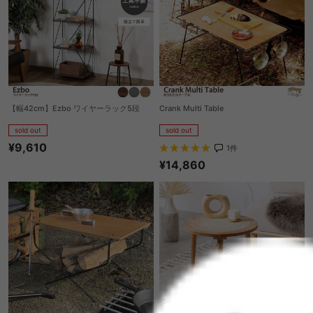
【幅42cm】Ezbo ワイヤーラック5段
Crank Multi Table
sold out
sold out
¥9,610
1
件
¥14,860