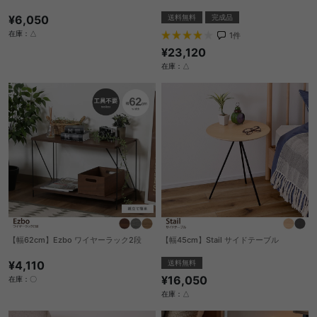
¥6,050
送料無料
完成品
在庫：△
1
件
¥23,120
在庫：△
【幅62cm】Ezbo ワイヤーラック2段
【幅45cm】Stail サイドテーブル
¥4,110
送料無料
¥16,050
在庫：〇
在庫：△