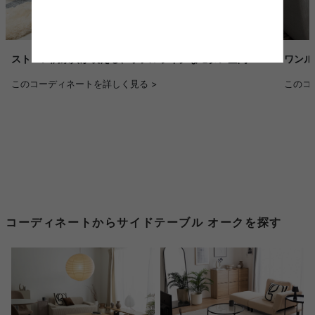
ストーン調家具が映える、ホテルライクなモダン空間
ワンル
このコーディネートを詳しく見る >
このコ
コーディネートからサイドテーブル オークを探す