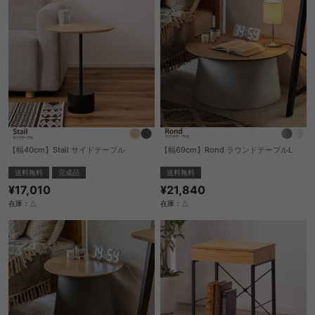
【幅40cm】Stail サイドテーブル
【幅69cm】Rond ラウンドテーブルL
送料無料
完成品
送料無料
¥17,010
¥21,840
在庫：△
在庫：△