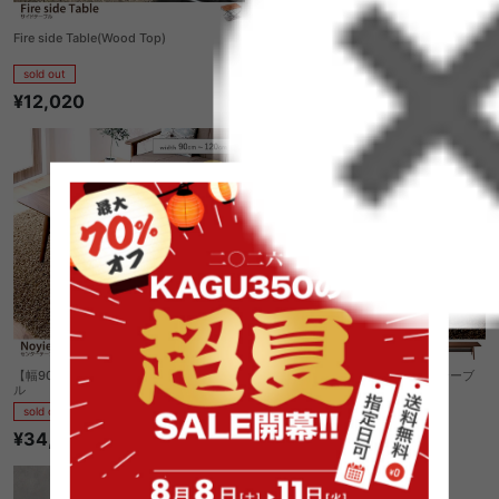
Fire side Table(Wood Top)
Komero ラタンサイドテーブル
sold out
sold out
¥12,020
¥9,999
【幅90〜120cm】Noyie センターテーブ
【幅60〜90cm】Noyie センターテーブ
ル
ル
sold out
sold out
¥34,500
¥26,700