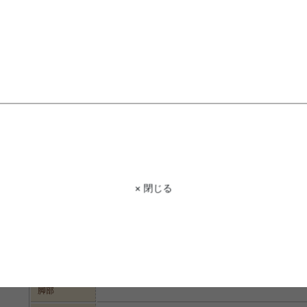
STAFF VOICE
スタッフ
シンプルなデザインとナチュラルなカ
ります。収納スペースが付いているの
便利です。億場所を選ばないコンパク
ッドの横に置いて使っていただくこと
商品コード
g11294
× 閉じる
商品名
Lereve Side table
サイズ
55cm×34cm×55cm
【天板】オーク突板
材質
【脚部】ラバーウッド
脚部