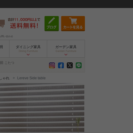
お問い合わせ
明
ダイニング家具
ガーデン家具
Dining Furniture
Garden Furniture
団
こたつ
しゃれ
Lereve Side table