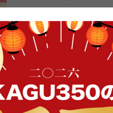
コンパクトサイズで収納付きのサイド
シンプルなデザインでお部屋の雰囲
欧系にもピッタリ!収納スペースが付い
デザインやカラーもシンプルなので
す。同シリーズでのコーディネート
敵になりますよ。天然木を使用して
てきます♪
FFク
シンプルなデザインで使いやすいサイド
ナチュラルな色合いでシンプルなデザインのサイドテーブル。
ンなので、どのような雰囲気のお部屋にも合わせてお使いいた
きな本を置いて、ソファでくつろぎながら癒される快適な時間
イン