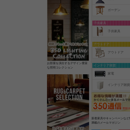
ガーデン
子供家具
子供家具
アウトドア
アウトドア
お部屋を演出するデザイン豊富
インテリア雑貨
な照明コレクション
家電
インテリア雑貨
新着家具やキャンペーンなど
満載のメールマガジン