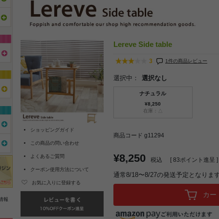
Lereve Side table
3
1件の商品レビュー
選択中：
選択なし
ナチュラル
¥8,250
在庫：△
ショッピングガイド
商品コード g11294
この商品の問い合わせ
¥8,250
よくあるご質問
税込
[
83
ポイント進呈 ]
クーポン使用方法について
通常8/18〜8/27の発送予定となりま
お気に入りに登録する
カー
情報