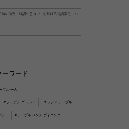
日時の調整・確認の意向で「お届け先電話番号」へ
びません
キーワード
ていただけるだけでなくベッド横にも置いて
出来てとても便利です。サイドテーブル前面
だけでなく機能面も優れております。
ーブル 一人用
テーブル ゴールド
ソファ テーブル
ブル
テーブル ベンチ ダイニング