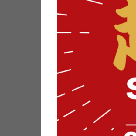
テリアにお悩みの法人のお客
ポイントシステムとは
特定商取引法について
メーカー様へのご案内
メディアへのリース
サイトマップ
お役立ち情報
どうする？不要家具！
家具お部屋に入る？
コーデテクニック
インテリア用語辞典
素材用語辞典
営業日カレンダー
2026年 8月
日
月
火
水
木
金
土