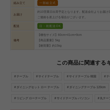
組み立て
一部組立式
約10営業日出荷予定となります。配送会社よりお届け
お届け
ご連絡を差上げる場合がございます。
配送
日・祝配送OK
【梱包サイズ】60cm×41cm×9cm
備考
【商品重量】5kg
【耐荷重】約15kg
コンパクトなサイズなので置く場所を選
この商品に関連する
コンパクトなサイズのサイドテーブルなので、ソファ横に置い
いただけます！置く場所を選ばないので、お好きな場所に配置
には雑誌や新聞を収納出来るスペースも付いており、デザイン
テーブル
サイドテーブル
サイドテーブル 韓国
テ
ダイニングセット ロー テーブル
ダイニングテーブル 120cm
リビング ローテーブル
サイドテーブル パソコン
丸テー