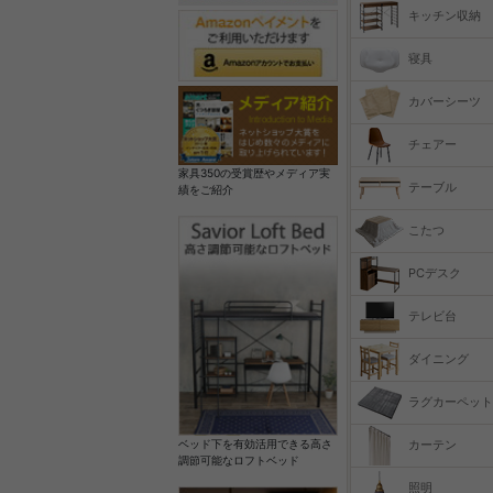
キッチン収納
寝具
カバーシーツ
チェアー
家具350の受賞歴やメディア実
テーブル
績をご紹介
こたつ
PCデスク
テレビ台
ダイニング
ラグカーペット
カーテン
ベッド下を有効活用できる高さ
調節可能なロフトベッド
照明