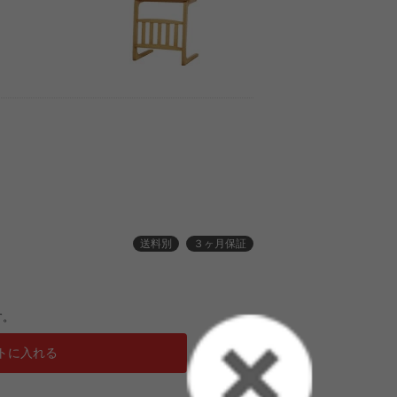
送料別
３ヶ月保証
す。
トに入れる