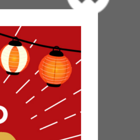
テーブル/色・タイプ:ナチュラル
気を選ばないので、ナチュラルテイストの他に北
たLereveのサイドテーブル。使い勝手がよく、
、どんなお部屋にも合わせやすくなっておりま
でより統一感が生まれ、お部屋の印象もぐっと素
いるので、使えば使うほど味が出て愛着感が湧い
テーブル
お部屋の雰囲気を選ばないシンプルなデザイ
だけます！サイドテーブルにコーヒーとお好
を過ごしていただけます♪