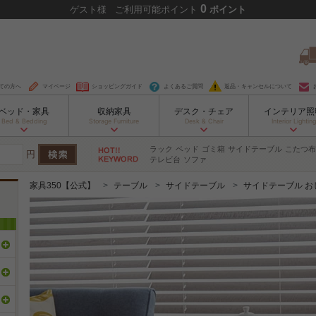
0
ゲスト
様
ご利用可能ポイント
ポイント
ての方へ
マイページ
ショッピングガイド
よくあるご質問
返品・キャンセルについて
ベッド・家具
収納家具
デスク・チェア
インテリア照
Bed & Bedding
Storage Furniture
Desk & Chair
Interior Lighting
ラック
ベッド
ゴミ箱
サイドテーブル
こたつ布
円
テレビ台
ソファ
家具350【公式】
テーブル
サイドテーブル
サイドテーブル お