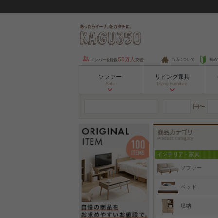
50万人
当店について
初め
メンバー登録数
突破！
ソファー
リビング家具
Sofa
Living Furniture
円〜
インテリア・家具
ソファー
ベッド
収納