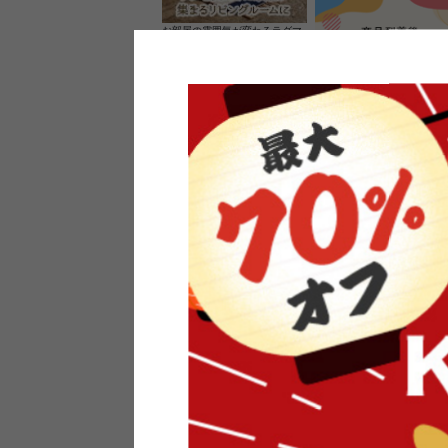
お部屋の雰囲気が変わるラグマ
ット＆カーペット
家具のレビューを書くと10%O
ーポンプレゼント
素材の良さを活かしたウッドソ
ケットのペンダントライト
インフォメーション
よくあるご質問
送料・お支払い
オフィスやモデルハウスなど
返品・交換