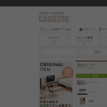
50万人
当店について
初め
メンバー登録数
突破！
ソファー
リビング家具
Sofa
Living Furniture
円〜
インテリア・家具
ソファー
ベッド
収納