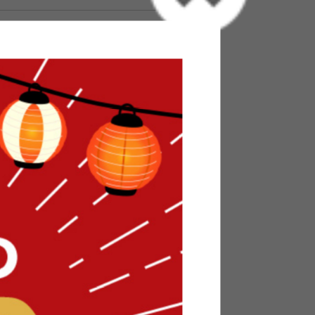
並び替え
ープンツ
【35L】Solow ペダルオープンツ
イン
完成品