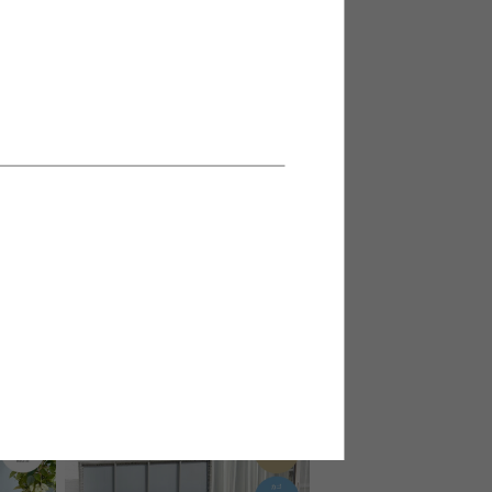
上収納レ
【20L】Solow ペダルオープンツ
イン
完成品
¥5,120
在庫：△