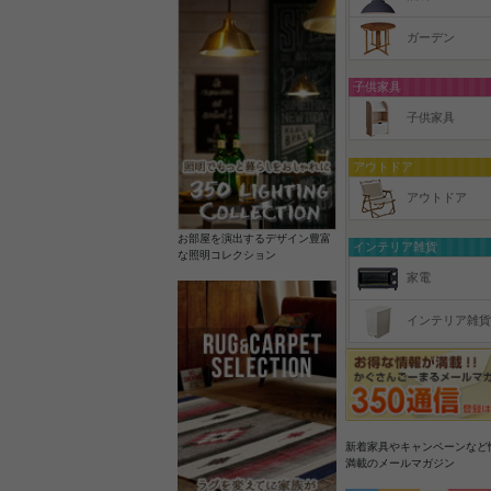
ガーデン
子供家具
子供家具
アウトドア
アウトドア
お部屋を演出するデザイン豊富
インテリア雑貨
な照明コレクション
家電
インテリア雑貨
新着家具やキャンペーンなど
満載のメールマガジン