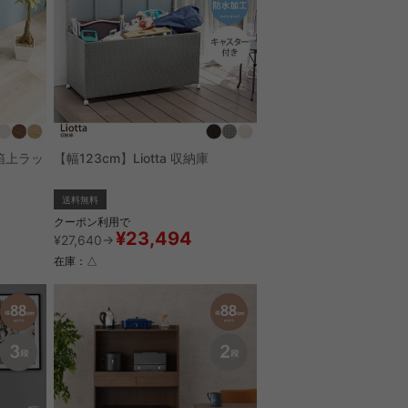
ミ箱上ラッ
【幅123cm】Liotta 収納庫
送料無料
クーポン利用で
¥23,494
¥27,640→
在庫：△