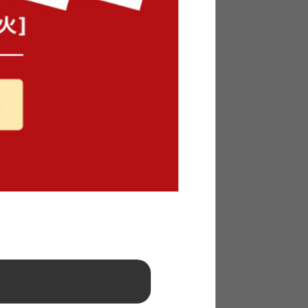
在庫：△
ペール
【幅81cm】Argente ゴミ箱上ラッ
ク
送料無料
クーポン利用で
¥14,934
¥17,570→
在庫：△