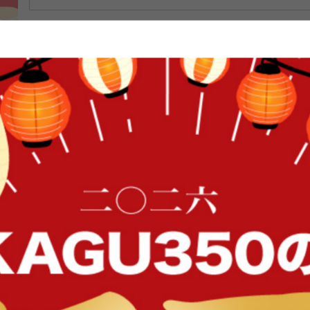
39
全
件
1件〜39件（全39件）
FFク
【幅80cm】Cammy ゴミ箱上レン
【45L】Solow ペダルオ
ジラック
イン
イン
送料無料
オススメ
完成品