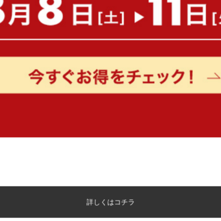
在庫：〇
在庫：△
【幅58cm】 Karlskrona ゴミ箱上
Tumba バラフライペダル
キッチンラック
32L
¥3,900
送料無料
在庫：△
1
件
クーポン利用で
¥25,007
¥29,420→
詳しくはコチラ
在庫：△