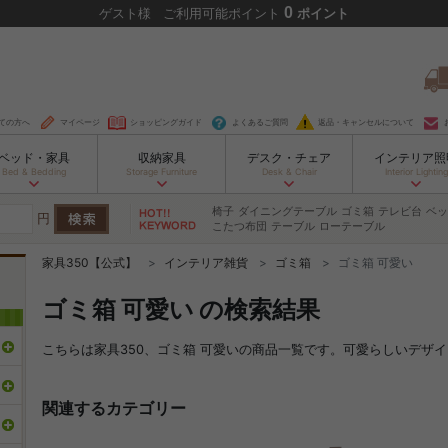
0
ゲスト
様
ご利用可能ポイント
ポイント
ての方へ
マイページ
ショッピングガイド
よくあるご質問
返品・キャンセルについて
ベッド・家具
収納家具
デスク・チェア
インテリア照
Bed & Bedding
Storage Furniture
Desk & Chair
Interior Lighting
椅子
ダイニングテーブル
ゴミ箱
テレビ台
ベッ
円
こたつ布団
テーブル
ローテーブル
家具350【公式】
インテリア雑貨
ゴミ箱
ゴミ箱 可愛い
ゴミ箱 可愛い の検索結果
こちらは家具350、ゴミ箱 可愛いの商品一覧です。可愛らしいデザ
関連するカテゴリー