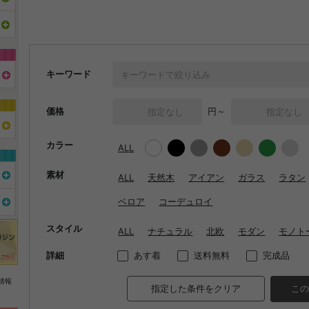
キーワード
価格
円～
カラー
ALL
素材
ALL
天然木
アイアン
ガラス
ラタン
ベロア
コーデュロイ
スタイル
ALL
ナチュラル
北欧
モダン
モノト
詳細
あす着
送料無料
完成品
情報
指定した条件をクリア
この