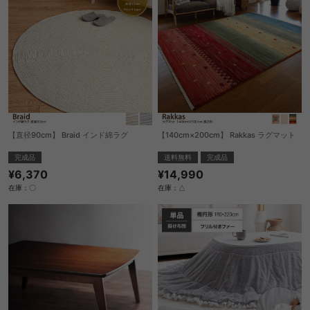
【直径90cm】 Braid インド綿ラグ
【140cm×200cm】 Rakkas ラグマット
完成品
送料無料
完成品
¥6,370
¥14,990
在庫：〇
在庫：△