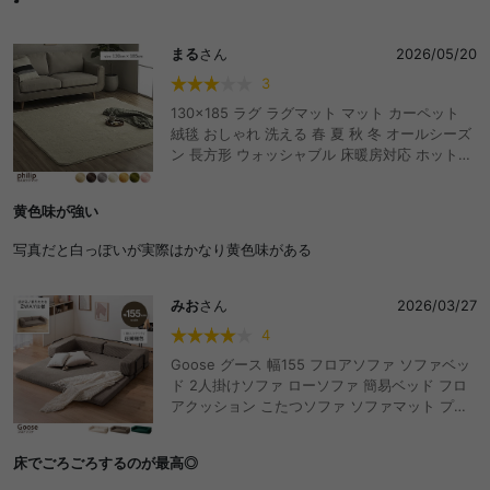
まる
さん
2026/05/20
3
130×185 ラグ ラグマット マット カーペット
絨毯 おしゃれ 洗える 春 夏 秋 冬 オールシーズ
ン 長方形 ウォッシャブル 床暖房対応 ホットカ
ーペット対応 滑り止め 洗えるラグ
黄色味が強い
写真だと白っぽいが実際はかなり黄色味がある
みお
さん
2026/03/27
4
Goose グース 幅155 フロアソファ ソファベッ
ド 2人掛けソファ ローソファ 簡易ベッド フロ
アクッション こたつソファ ソファマット プレ
イマット カウチソファ おしゃれ おすすめ 安い
圧縮 2way 折りたたみ コンパクト アームレス
床でごろごろするのが最高◎
ト 背もたれ 組み換え 自由 2人掛け ファミリー
家族 子供 キッズ 一人暮らし ウレタン コーデユ