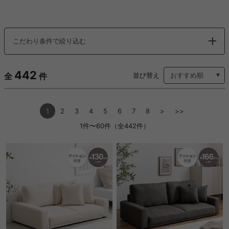
こだわり条件で絞り込む
442
全
件
並び替え
1
2
3
4
5
6
7
8
>
>>
1件〜60件（全442件）