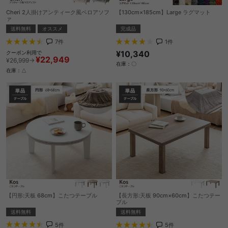
Cheri 2人掛けアンティーク風ベロアソフ
【130cm×185cm】Large ラグマット
ァ
完成品
送料無料
オススメ
1
件
7
件
¥10,340
クーポン利用で
¥22,949
¥26,999→
在庫：〇
在庫：△
【円形:天板 68cm】こたつテーブル
【長方形:天板 90cm×60cm】こたつテー
ブル
送料無料
送料無料
5
件
5
件