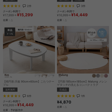
2
件
3
件
クーポン利用で
クーポン利用で
¥15,299
¥14,449
¥17,999→
¥16,999→
在庫：△
在庫：△
【楕円形:天板 90cm×60cm】こたつテー
【円形:185cm×185cm】Malung メレン
ブル
ゲタッチの洗えるコンパクトラグ
送料無料
完成品
6
件
1
件
¥4,870
クーポン利用で
¥14,449
¥16,999→
在庫：△
在庫：予約販売中