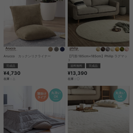
Arucco カックンリクライナー
【円形:185cm×185cm】Philip ラグマッ
ト
完成品
送料無料
完成品
¥4,730
¥13,390
在庫：△
在庫：〇