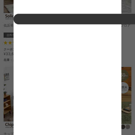
低反発2人掛けローソファー SOLID
Flex Sofa リクライニング機能付きフロア
ソファ
送料無料
完成品
送料無料
完成品
15
件
2
件
クーポン利用で
クーポン利用で
¥28,628
¥30,353
¥33,680→
¥35,710→
在庫：△
在庫：△
チップカウチエレガンス
【幅50cm】フロアチェア