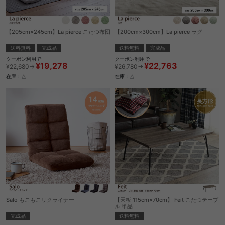
【205cm×245cm】La pierce こたつ布団
【200cm×300cm】La pierce ラグ
送料無料
完成品
送料無料
完成品
クーポン利用で
クーポン利用で
¥19,278
¥22,763
¥22,680→
¥26,780→
在庫：△
在庫：△
Salo もこもこリクライナー
【天板 115cm×70cm】 Feit こたつテーブ
ル 単品
完成品
送料無料