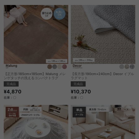
【正方形:185cm×185cm】Malung メレ
【長方形:190cm×240cm】Decor イブル
ンゲタッチの洗えるコンパクトラグ
ラグマット
完成品
完成品
¥4,870
¥10,370
在庫：〇
在庫：〇