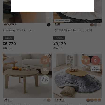
Amesbury デスクヒーター
【円形:209cm】Natt こたつ布団
完成品
完成品
¥6,770
¥9,170
在庫：△
在庫：△