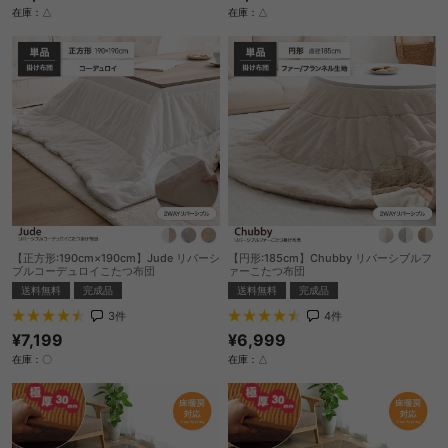
在庫：△
在庫：△
【正方形:190cm×190cm】Jude リバーシ
【円形:185cm】Chubby リバーシブルフ
ブルコーデュロイこたつ布団
ァーこたつ布団
送料無料
完成品
送料無料
完成品
3
件
4
件
¥7,199
¥6,999
在庫：〇
在庫：△