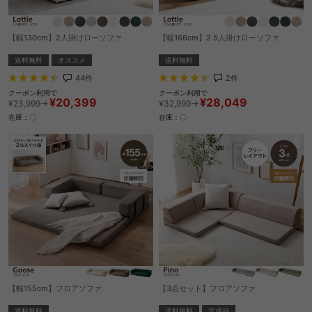
【幅130cm】2人掛けローソファ
【幅166cm】2.5人掛けローソファ
送料無料
オススメ
送料無料
44
件
2
件
クーポン利用で
クーポン利用で
¥20,399
¥28,049
¥23,999→
¥32,999→
在庫：〇
在庫：〇
【幅155cm】フロアソファ
【3点セット】フロアソファ
送料無料
送料無料
完成品