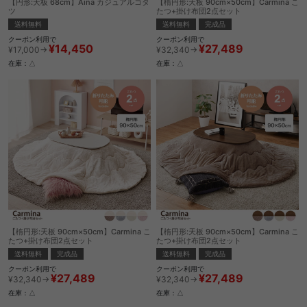
【円形:天板 68cm】Aina カジュアルコタ
【楕円形:天板 90cm×50cm】Carmina こ
ツ
たつ+掛け布団2点セット
送料無料
送料無料
完成品
クーポン利用で
クーポン利用で
¥14,450
¥27,489
¥17,000→
¥32,340→
在庫：△
在庫：△
【楕円形:天板 90cm×50cm】Carmina こ
【楕円形:天板 90cm×50cm】Carmina こ
たつ+掛け布団2点セット
たつ+掛け布団2点セット
送料無料
完成品
送料無料
完成品
クーポン利用で
クーポン利用で
¥27,489
¥27,489
¥32,340→
¥32,340→
在庫：△
在庫：△