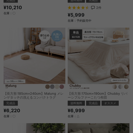
¥10,210
2
件
在庫：〇
¥5,999
在庫：予約販売中
【長方形:185cm×240cm】Malung メレ
【長方形:170cm×190cm】Chubby リバ
ンゲタッチの洗えるコンパクトラグ
ーシブルファーこたつ布団
完成品
送料無料
完成品
オススメ
¥6,220
¥6,999
在庫：〇
在庫：△