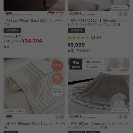
【105cm×75cm】Ease 北欧こたつテー
【楕円形190×220cm】Chucola フリル
ブル
付きリバーシブルファーこたつ布団
送料無料
送料無料
クーポン利用で
3
件
¥34,204
¥40,240→
¥6,999
在庫：△
在庫：予約販売中
【正方形:190cm×190cm】Luna こたつ布
【円形:197cm】Chucola フリル付きリバ
団
ーシブルファーこたつ布団
完成品
送料無料
完成品