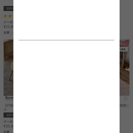
送料無料
完成品
送料無料
完成品
クーポン利用で
3
件
¥15,283
¥17,980→
クーポン利用で
¥19,422
在庫：△
¥22,850→
在庫：△
【円形:天板 68cm×68cm】こたつテーブ
【正方形:天板 70cm×70cm】Wilo 猫脚こ
ル
たつテーブル
送料無料
完成品
送料無料
クーポン利用で
クーポン利用で
¥17,765
¥33,592
¥20,900→
¥39,520→
在庫：△
在庫：△