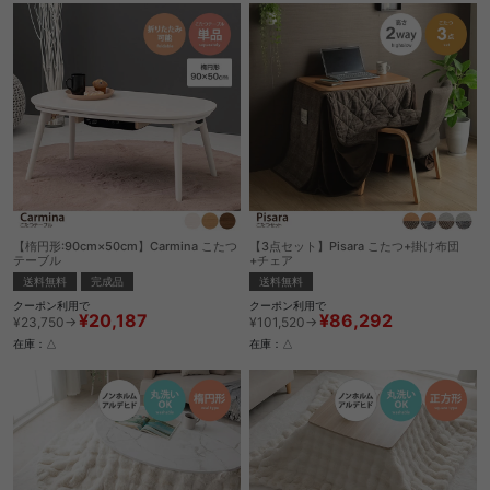
【楕円形:90cm×50cm】Carmina こたつ
【3点セット】Pisara こたつ+掛け布団
テーブル
+チェア
送料無料
完成品
送料無料
クーポン利用で
クーポン利用で
¥20,187
¥86,292
¥23,750→
¥101,520→
在庫：△
在庫：△