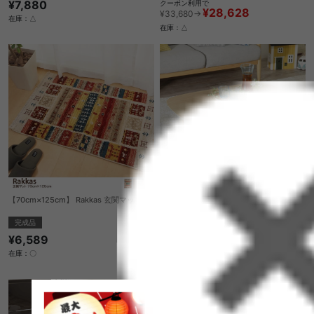
¥7,880
クーポン利用で
¥28,628
¥33,680→
在庫：△
在庫：△
【70cm×125cm】 Rakkas 玄関マット
【幅120cm】Moi こたつテーブル 単品
完成品
送料無料
¥6,589
クーポン利用で
¥41,522
¥48,850→
在庫：〇
在庫：△