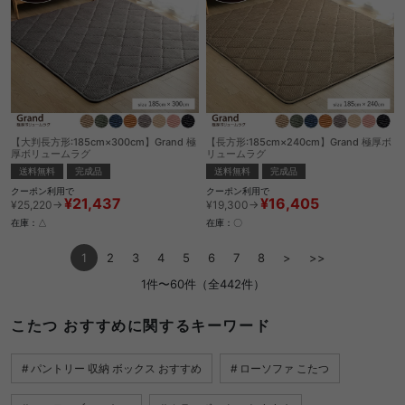
【大判長方形:185cm×300cm】Grand 極
【長方形:185cm×240cm】Grand 極厚ボ
厚ボリュームラグ
リュームラグ
送料無料
完成品
送料無料
完成品
クーポン利用で
クーポン利用で
¥21,437
¥16,405
¥25,220→
¥19,300→
在庫：△
在庫：〇
1
2
3
4
5
6
7
8
>
>>
1件〜60件（全442件）
こたつ おすすめに関するキーワード
パントリー 収納 ボックス おすすめ
ローソファ こたつ