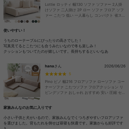
Lottie ロッティ 幅130 ソファ ソファー 2人掛
けソファ 二人掛け 2P ロー ソファ フロア ソフ
ァー こたつ 低い 一人暮らし コンパクト 省スペ
ース I字 ローソファ I字型 リビング 低床 座椅子
クッション付き ファブリック ロータイプ ワン
使いやすい！
ルーム ゆったり ごろ寝 脚無し おしゃれ おすす
め 安い ファブリック レザー コーデュロイ
うちのローテーブルにぴったりの高さでした！
写真見てるとこたつにも合うみたいなので冬も楽しみ！
クッションもついてたのが嬉しいです。長持ちするといいなあ
hana
さん
2026/06/26
5
Pino ピノ 幅216 フロアソファ ローソファ コー
ナーソファ こたつソファ フロアクッション リ
ビングソファ おしゃれ おすすめ 安い 圧縮 セッ
ト リクライニング 3人掛け 2人 l字 L字 ウレタ
ン こたつ 一人暮らし ワンルーム 軽い 省スペー
家族みんなのお気に入りです
ス ごろ寝 座面低い 座椅子
小さい子供と犬がいるので、家族みんなでくつろぎやすいフロアソファ
を選びました。背もたれを倒せば昼寝も快適です。家族からも好評です
♪