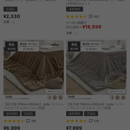
け布団2点セット
完成品
送料無料
¥2,330
4
件
在庫：△
クーポン利用で
¥18,698
¥21,998→
在庫：△
【長方形:170cm×190cm】Jude リバーシ
【長方形:190cm×240cm】Jude リバー
ブルコーデュロイこたつ布団
シブルコーデュロイこたつ布団
送料無料
完成品
送料無料
完成品
3
件
2
件
¥6,999
¥7,999