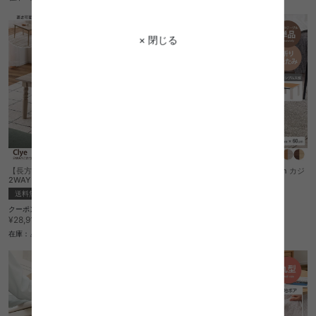
× 閉じる
【長方形:天板 105cm×60cm】Clye
【正方形:天板 60cm×60cm】Milan カジ
2WAYこたつテーブル
ュアルコタツ
送料無料
送料無料
完成品
クーポン利用で
クーポン利用で
¥24,573
¥14,577
¥28,910→
¥17,150→
在庫：△
在庫：△