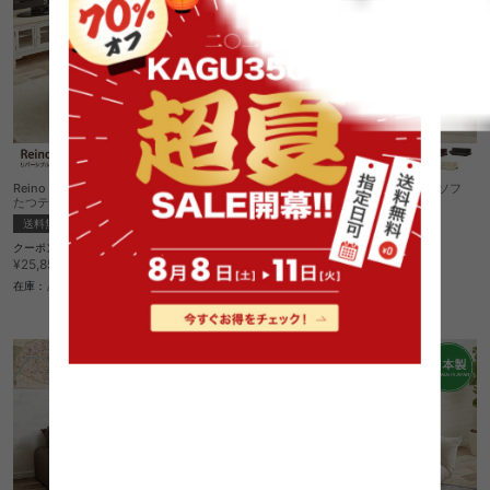
Reino リバーシブル仕様 幅105cm楕円こ
低反発リクライニング2人掛けローソフ
たつテーブル 単品
ァ VANETTE
送料無料
送料無料
完成品
クーポン利用で
3
件
¥21,972
¥25,850→
クーポン利用で
¥29,206
在庫：△
¥34,360→
在庫：△