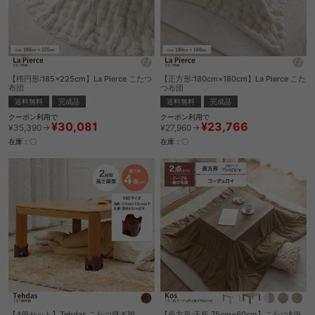
【楕円形:185×225cm】La Pierce こたつ
【正方形:180cm×180cm】La Pierce こた
布団
つ布団
送料無料
完成品
送料無料
完成品
クーポン利用で
クーポン利用で
¥30,081
¥23,766
¥35,390→
¥27,960→
在庫：〇
在庫：〇
【4個セット】Tehdas こたつ継ぎ脚
【長方形:天板 75cm×60cm】こたつ&掛