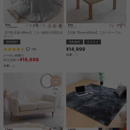
【円形:天板 68cm】こたつ&掛け布団2点
【天板 75cm×60cm】こたつテーブル
セット
送料無料
オススメ
送料無料
¥14,999
7
件
在庫：〇
クーポン利用で
¥18,698
¥21,998→
在庫：△