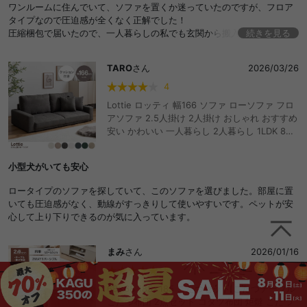
ワンルームに住んでいて、ソファを置くか迷っていたのですが、フロア
ロイ フロア カウチ セパレート ごろ寝 座面低い
タイプなので圧迫感が全くなく正解でした！
ゆったり 重ねる 2Psofa 搬入簡単 ワンルーム
圧縮梱包で届いたので、一人暮らしの私でも玄関から搬入できたのも助
続きを見る
来客 お昼寝
かりました！
TARO
さん
2026/03/26
4
Lottie ロッティ 幅166 ソファ ローソファ フロ
アソファ 2.5人掛け 2人掛け おしゃれ おすすめ
安い かわいい 一人暮らし 2人暮らし 1LDK 8畳
ファミリー ペット 子供 リビング こたつ クッシ
ョン ファブリック 布 レザー コーデュロイ ゆっ
小型犬がいても安心
たり ワンルーム 低い 座椅子 ごろ寝 脚なし 組
立簡単 I字型
ロータイプのソファを探していて、このソファを選びました。部屋に置
いても圧迫感がなく、動線がすっきりして使いやすいです。ペットが安
心して上り下りできるのが気に入っています。
まみ
さん
2026/01/16
5
68×68 185×185 こたつセット こたつテーブル
こたつ布団 2点セット コタツ布団 炬燵 こたつ