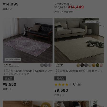
¥14,999
クーポン利用で
¥14,449
¥16,999→
在庫：△
在庫：予約販売中
【長方形:130cm×190cm】Cameo アンテ
【長方形:130cm×185cm】Philip ラグマ
ィーク風プリントラグ
ット
完成品
完成品
¥9,550
2
件
在庫：〇
¥9,560
在庫：〇