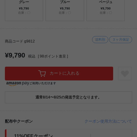
グレー
ブルー
ベージュ
¥9,790
¥9,790
¥9,790
在庫：〇
在庫：〇
在庫：〇
送料別
３ヶ月保証
商品コード g9812
¥9,790
税込
[
98
ポイント進呈 ]
カートに入れる
通常8/14〜8/25の発送予定となります。
配布中クーポン
クーポン使用方法について
11%OFFクーポン