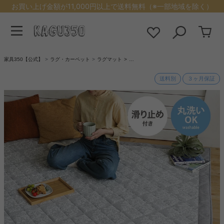
お買い上げ金額が11,000円以上で送料無料（※一部地域を除く）
家具350【公式】
ラグ・カーペット
ラグマット
…
送料別
３ヶ月保証