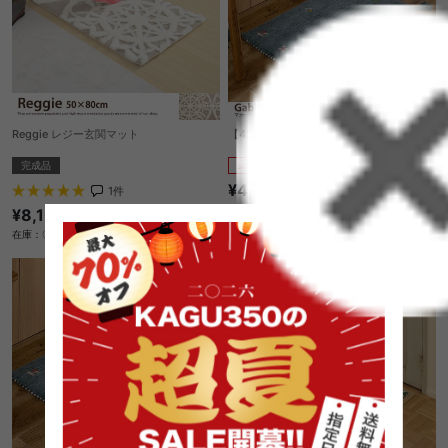
Reggie レジー玄関マット
【45cm×75cm】マット
完成品
sold out
¥4,370
1
件
¥8,150
在庫：〇