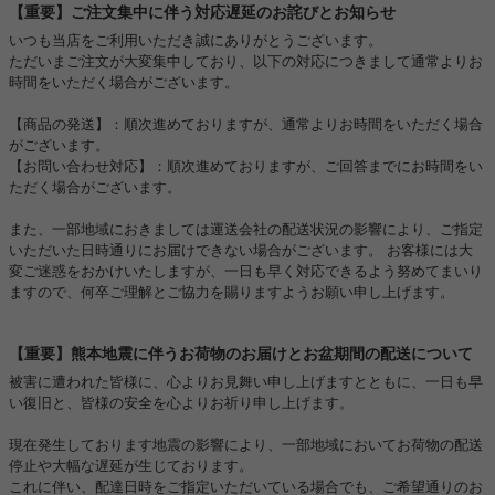
【重要】ご注文集中に伴う対応遅延のお詫びとお知らせ
いつも当店をご利用いただき誠にありがとうございます。
ただいまご注文が大変集中しており、以下の対応につきまして通常よりお
時間をいただく場合がございます。
【商品の発送】：順次進めておりますが、通常よりお時間をいただく場合
がございます。
【お問い合わせ対応】：順次進めておりますが、ご回答までにお時間をい
ただく場合がございます。
また、一部地域におきましては運送会社の配送状況の影響により、ご指定
いただいた日時通りにお届けできない場合がございます。 お客様には大
変ご迷惑をおかけいたしますが、一日も早く対応できるよう努めてまいり
ますので、何卒ご理解とご協力を賜りますようお願い申し上げます。
【重要】熊本地震に伴うお荷物のお届けとお盆期間の配送について
被害に遭われた皆様に、心よりお見舞い申し上げますとともに、一日も早
い復旧と、皆様の安全を心よりお祈り申し上げます。
現在発生しております地震の影響により、一部地域においてお荷物の配送
停止や大幅な遅延が生じております。
これに伴い、配達日時をご指定いただいている場合でも、ご希望通りのお