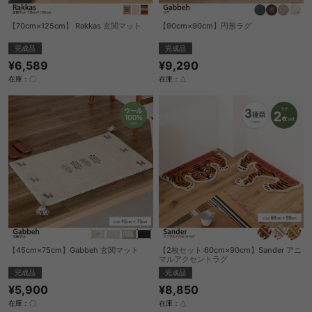
【70cm×125cm】 Rakkas 玄関マット
【90cm×90cm】円形ラグ
完成品
完成品
¥6,589
¥9,290
在庫：〇
在庫：△
【45cm×75cm】Gabbeh 玄関マット
【2枚セット:60cm×90cm】Sander アニ
マルアクセントラグ
完成品
完成品
¥5,900
¥8,850
在庫：〇
在庫：△