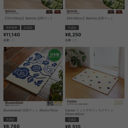
【70×120cm】Belmila 玄関マット
【60×90cm】Belmila 玄関マット
送料無料
完成品
完成品
¥11,140
¥8,250
在庫：〇
在庫：〇
Blumenblatt 玄関マット 45cm×75cm
Cantar ドットデザインラグマット
50cm×80cm
完成品
完成品
¥8,760
¥8,510