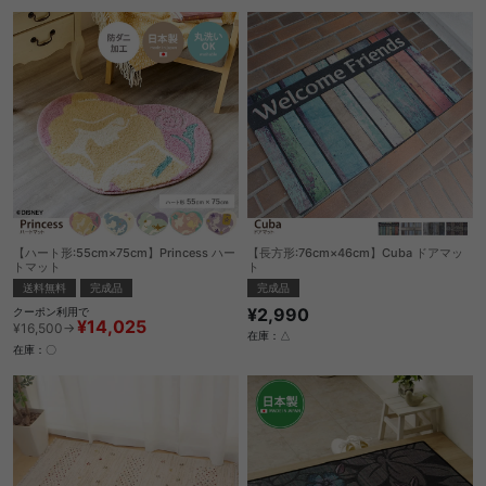
【ハート形:55cm×75cm】Princess ハー
【長方形:76cm×46cm】Cuba ドアマッ
トマット
ト
送料無料
完成品
完成品
¥2,990
クーポン利用で
¥14,025
¥16,500→
在庫：△
在庫：〇