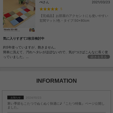
ぺ
さん
2021/03/23
5
【完成品】お部屋のアクセントにも使いやすい
玄関マット/色・タイプ:50×80cm
気に入りすぎて2枚目検討中
約5年使っていますが、飽きません。
簡単に洗えて、汚れヘタレがほぼないので、気がつけばこんなに長く使
っていました。
続きを見る
最近、薄い色の部分が少しずつ色が変わってきたので、そろそろ買い替
えようかなと思っています。
INFORMATION
2024/10/23
お知らせ
寒い季節もこたつでぬくぬく快適に♪『こたつ特集』ページ公開し
ました。