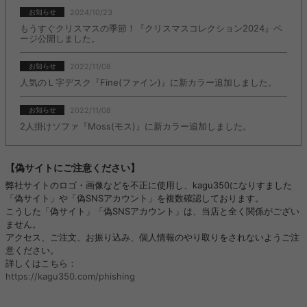
2024/10/23
お知らせ
もうすぐクリスマスの季節！『クリスマスコレクション2024』ペ
ージ公開しました。
2022/11/08
お知らせ
人気のＬ字デスク『Fine(ファイン)』に新カラー追加しました。
2022/11/08
お知らせ
2人掛けソファ『Moss(モス)』に新カラー追加しました。
【偽サイトにご注意ください】
弊社サイトのロゴ・画像などを不正に使用し、kagu350になりすました
「偽サイト」や「偽SNSアカウント」を複数確認しております。
こうした「偽サイト」「偽SNSアカウント」は、当店と全く関係がござい
ません。
アクセス、ご注文、お振り込み、個人情報のやり取りをされないようご注
意ください。
詳しくはこちら：
https://kagu350.com/phishing