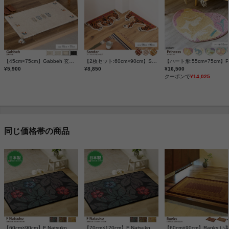
【45cm×75cm】Gabbeh 玄関マット
【2枚セット:60cm×90cm】Sander アニマルアクセントラグ
¥5,900
¥8,850
¥16,500
クーポンで
¥14,025
同じ価格帯の商品
【60cm×90cm】F Natsuko 玄関マット
【70cm×120cm】F Natsuko 玄関マット