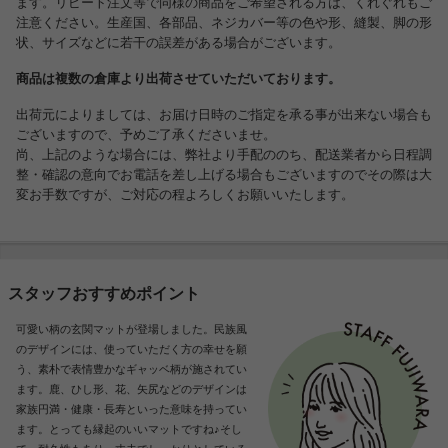
ます。リピート注文等で同様の商品をご希望される方は、くれぐれもご
注意ください。生産国、各部品、ネジカバー等の色や形、縫製、脚の形
状、サイズなどに若干の誤差がある場合がございます。
商品は複数の倉庫より出荷させていただいております。
出荷元によりましては、お届け日時のご指定を承る事が出来ない場合も
ございますので、予めご了承くださいませ。
尚、上記のような場合には、弊社より手配ののち、配送業者から日程調
整・確認の意向でお電話を差し上げる場合もございますのでその際は大
変お手数ですが、ご対応の程よろしくお願いいたします。
スタッフおすすめポイント
可愛い柄の玄関マットが登場しました。民族風
のデザインには、使っていただく方の幸せを願
う、素朴で表情豊かなギャッベ柄が施されてい
ます。鹿、ひし形、花、矢尻などのデザインは
家族円満・健康・長寿といった意味を持ってい
ます。とっても縁起のいいマットですね♪そし