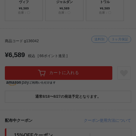
ヴィフ
ジャルダン
トワル
¥6,589
¥6,589
¥6,589
在庫：〇
在庫：〇
在庫：〇
送料別
３ヶ月保証
商品コード g136042
¥6,589
税込
[
66
ポイント進呈 ]
カートに入れる
通常8/18〜8/27の発送予定となります。
配布中クーポン
クーポン使用方法について
15%OFFクーポン