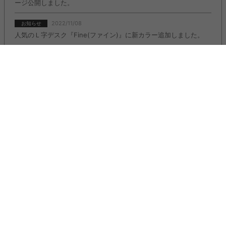
ージ公開しました。
2022/11/08
お知らせ
人気のＬ字デスク『Fine(ファイン)』に新カラー追加しました。
2022/11/08
お知らせ
2人掛けソファ『Moss(モス)』に新カラー追加しました。
【偽サイトにご注意ください】
弊社サイトのロゴ・画像などを不正に使用し、kagu350になりすました
「偽サイト」や「偽SNSアカウント」を複数確認しております。
こうした「偽サイト」「偽SNSアカウント」は、当店と全く関係がござい
ません。
アクセス、ご注文、お振り込み、個人情報のやり取りをされないようご注
意ください。
詳しくはこちら：
https://kagu350.com/phishing
【重要】ご注文集中に伴う対応遅延のお詫びとお知らせ
いつも当店をご利用いただき誠にありがとうございます。