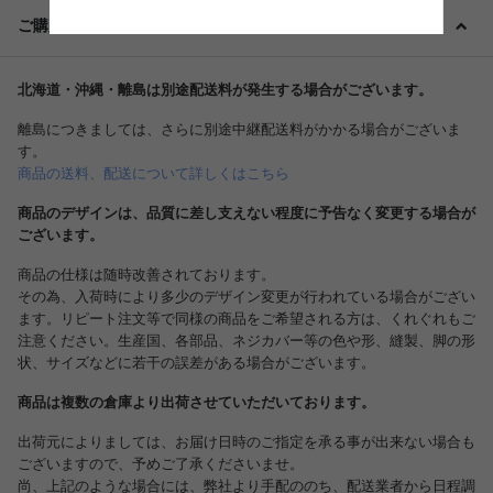
ご購入前に必ずご確認ください
北海道・沖縄・離島は別途配送料が発生する場合がございます。
離島につきましては、さらに別途中継配送料がかかる場合がございま
す。
商品の送料、配送について詳しくはこちら
商品のデザインは、品質に差し支えない程度に予告なく変更する場合が
ございます。
商品の仕様は随時改善されております。
その為、入荷時により多少のデザイン変更が行われている場合がござい
ます。リピート注文等で同様の商品をご希望される方は、くれぐれもご
注意ください。生産国、各部品、ネジカバー等の色や形、縫製、脚の形
状、サイズなどに若干の誤差がある場合がございます。
商品は複数の倉庫より出荷させていただいております。
出荷元によりましては、お届け日時のご指定を承る事が出来ない場合も
ございますので、予めご了承くださいませ。
尚、上記のような場合には、弊社より手配ののち、配送業者から日程調