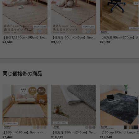
【長方形:140cm×190cm】Neochill sarasara ラグ
【長方形:90cm×140cm】Neochill sarasara ラグ
【長方
¥3,500
¥3,500
¥2,520
同じ価格帯の商品
【190cm×190cm】Buone ヘリンボンラグ
【長方形:190cm×240cm】Decor イブルラグマット
¥7,440
¥10,370
¥10,340