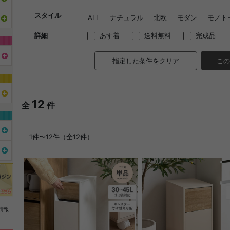
スタイル
ALL
ナチュラル
北欧
モダン
モノト
詳細
あす着
送料無料
完成品
指定した条件をクリア
この
12
全
件
1件〜12件（全12件）
情報