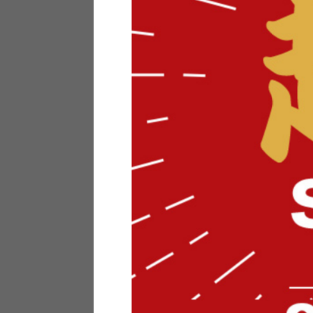
テリアにお悩みの法人のお客
ポイントシステムとは
特定商取引法について
メーカー様へのご案内
メディアへのリース
サイトマップ
お役立ち情報
どうする？不要家具！
家具お部屋に入る？
コーデテクニック
インテリア用語辞典
素材用語辞典
営業日カレンダー
2026年 8月
日
月
火
水
木
金
土