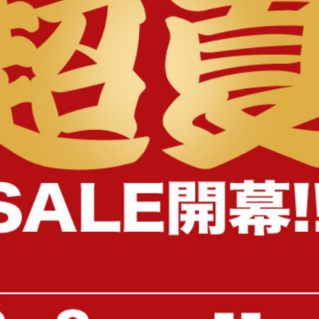
様へ
【幅100cm】Pisica 猫と暮らすテ
Ceton バタフライワゴン
レビ台
送料無料
送料無料
クーポン利用で
クーポン利用で
¥15,997
¥16,660
¥18,820→
¥19,600→
在庫：△
在庫：△
Ceton バタフライワゴン
Ceton バタフライワゴン