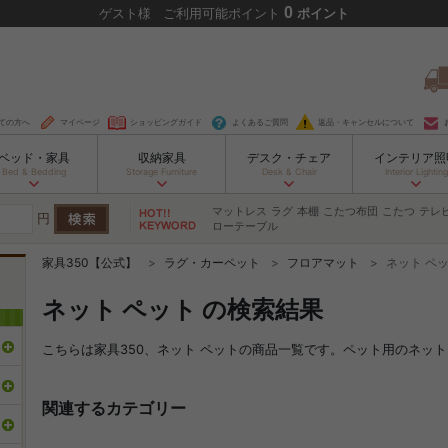
0
ゲスト
様
ご利用可能ポイント
ポイント
ての方へ
マイページ
ショッピングガイド
よくあるご質問
返品・キャンセルについて
ベッド・家具
収納家具
デスク・チェア
インテリア照
Bed & Bedding
Storage Furniture
Desk & Chair
Interior Lighting
マットレス
ラグ
本棚
こたつ布団
こたつ
テレ
円
ローテーブル
家具350【公式】
ラグ・カーペット
フロアマット
ネット ペ
ネット ペット の検索結果
こちらは家具350、ネット ペットの商品一覧です。ペット用のネッ
関連するカテゴリー