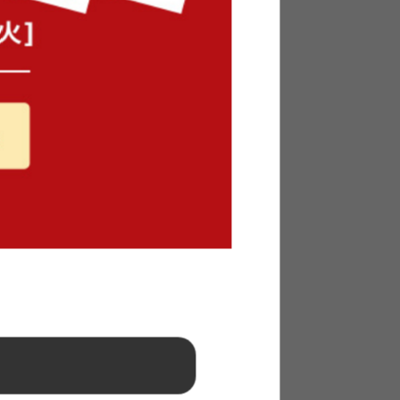
sold out
¥15,680
u Wood
【170cm×220cm】Caruru Wood
ラグマット
sold out
¥31,350