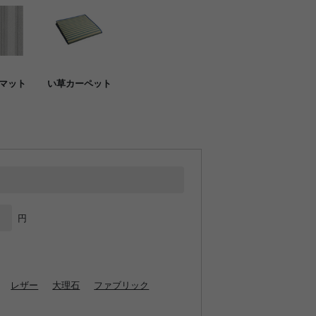
マット
い草カーペット
円
レザー
大理石
ファブリック