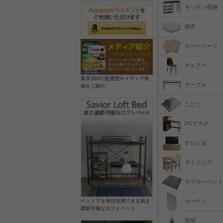
キッチン収納
寝具
カバーシーツ
チェアー
家具350の受賞歴やメディア実
テーブル
績をご紹介
こたつ
PCデスク
テレビ台
ダイニング
ラグカーペット
カーテン
ベッド下を有効活用できる高さ
調節可能なロフトベッド
照明