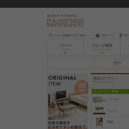
50万人
当店について
初め
メンバー登録数
突破！
ソファー
リビング家具
Sofa
Living Furniture
円〜
インテリア・家具
ソファー
ベッド
収納