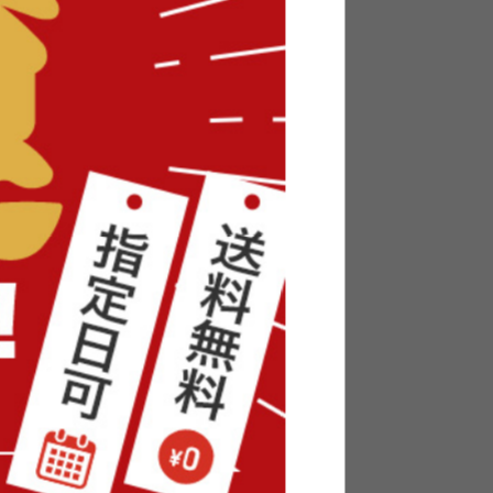
Pasto 幅18cm 隙間収納 キッチン
ストッカー
送料無料
クーポン利用で
¥13,642
¥16,050→
在庫：△
Ceton キッチンワゴン