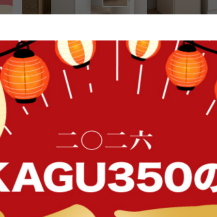
【45L】ゴミ箱
【15L】ゴミ箱
送料無料
送料無料
6
件
FFク
¥6,999
¥4,999
在庫：〇
在庫：〇
イン