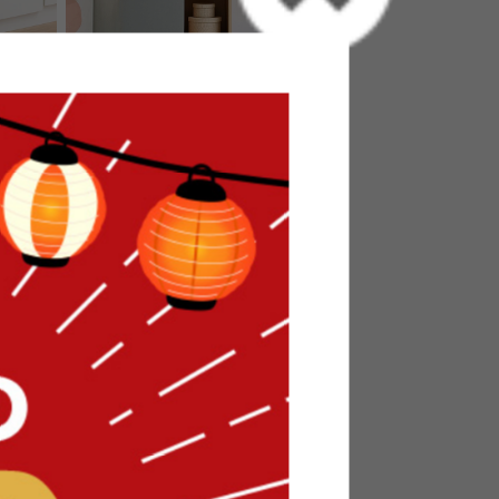
【幅70cm】Pisica 猫と暮らすキャ
ビネット
送料無料
クーポン利用で
7
件
¥16,932
¥19,920→
在庫：△