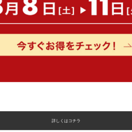
sold out
sold out
¥11,750
¥14,360
【高さ99.5cm】Galetta 猫トイレ
【220cm×250cm】Carur
クローゼット
ラグマット
sold out
sold out
¥21,510
¥46,200
詳しくはコチラ