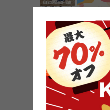
お部屋の雰囲気が変わるラグマ
ット＆カーペット
家具のレビューを書くと10%O
ーポンプレゼント
素材の良さを活かしたウッドソ
ケットのペンダントライト
インフォメーション
よくあるご質問
送料・お支払い
オフィスやモデルハウスなど
返品・交換