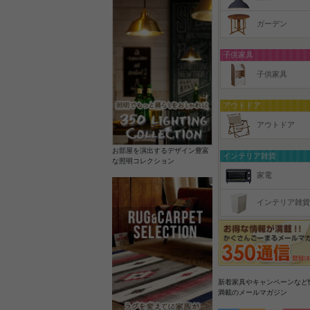
ガーデン
子供家具
子供家具
アウトドア
アウトドア
お部屋を演出するデザイン豊富
インテリア雑貨
な照明コレクション
家電
インテリア雑貨
新着家具やキャンペーンなど
満載のメールマガジン