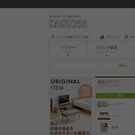
50万人
当店について
初め
メンバー登録数
突破！
ソファー
リビング家具
Sofa
Living Furniture
円〜
インテリア・家具
ソファー
ベッド
収納