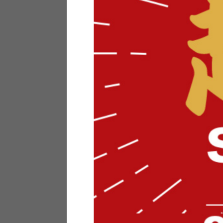
テリアにお悩みの法人のお客
ポイントシステムとは
特定商取引法について
メーカー様へのご案内
メディアへのリース
サイトマップ
お役立ち情報
どうする？不要家具！
家具お部屋に入る？
コーデテクニック
インテリア用語辞典
素材用語辞典
営業日カレンダー
2026年 8月
日
月
火
水
木
金
土