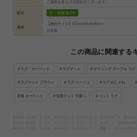
ご連絡を差上げる場合がございます。
配送
日・祝配送OK
【梱包サイズ】52cmx40cmx40cm
備考
日本製
この商品に関連する
ラグ・カーペット
ラグマット
ダイニング テーブル ラグ
ラグマット ブラウン
ラグ ベージュ
ラグ おしゃれ
畳 カーペット
玄関マット 可愛い
ペット ラグ
家具350【公式】
ラグ・カーペット
ラグマット
カーペット
【170cm×
家具350【公式】
ラグ・カーペット
ラグマット
マット
【170cm×220
家具350【公式】
ラグ・カーペット
ラグマット
絨毯
【170cm×220c