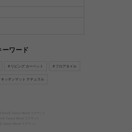
キーワード
リビング カーペット
フロアタイル
キッチンマット ナチュラル
220cm】Caruru Wood ラグマット
cm】Caruru Wood ラグマット
m】Caruru Wood ラグマット