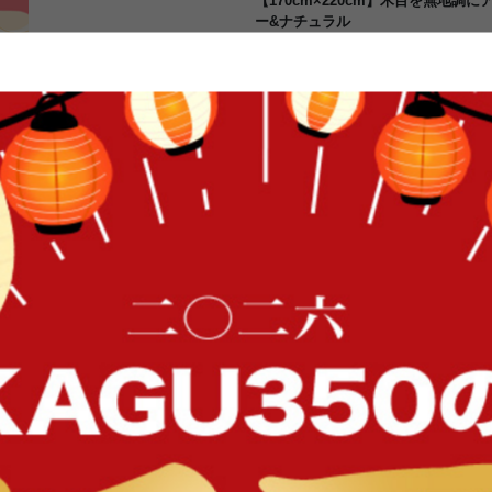
【170cm×220cm】木目を無地調
ー&ナチュラル
木目を無地調にアレンジしたダイニング
ブルに合わせるのにちょうど良いサ
ルの計2色のバリエーション。お部
ただけます。お掃除も簡単でお手入
応になっているので冬でも暖かくご
FFク
イン