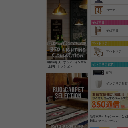
ガーデン
子供家具
子供家具
アウトドア
アウトドア
お部屋を演出するデザイン豊富
インテリア雑貨
な照明コレクション
家電
インテリア雑貨
新着家具やキャンペーンなど
満載のメールマガジン