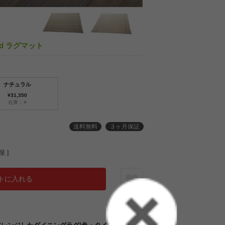
ood ラグマット
ナチュラル
¥31,350
在庫：✕
送料無料
３ヶ月保証
 ]
トに入れる