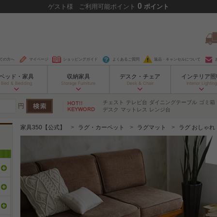
0
ゲスト
様
ご利用可能ポイント
ポイント
ての方へ
マイページ
ショッピングガイド
よくあるご質問
返品・キャンセルについて
ベッド・家具
収納家具
デスク・チェア
インテリア照
Bed & Bedding
Storage Furniture
Desk & Chair
Interior Lighting
チェスト
テレビ台
ダイニングテーブル
ゴミ箱
円
デスク
マットレス
レンジ台
家具350【公式】
ラグ・カーペット
ラグマット
ラグ おしゃれ