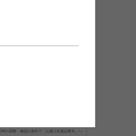
おすすめポイント
グラグは安心の日本製ラグです。女性には嬉し
付属のネットが付いてくるので丸洗い可能でお
からこそ清潔に使いたい方にオススメです。お
まるリビングに置くのがオススメ。
日時の調整・確認の意向で「お届け先電話番号」へ