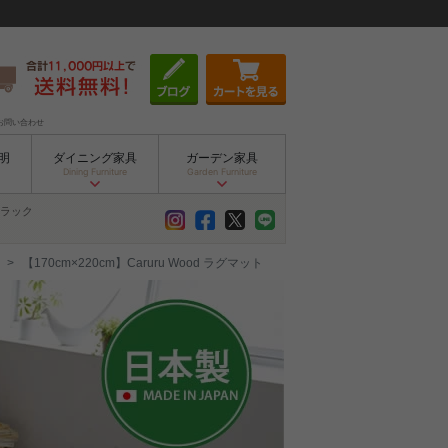
お問い合わせ
明
ダイニング家具
ガーデン家具
Dining Furniture
Garden Furniture
ラック
【170cm×220cm】Caruru Wood ラグマット