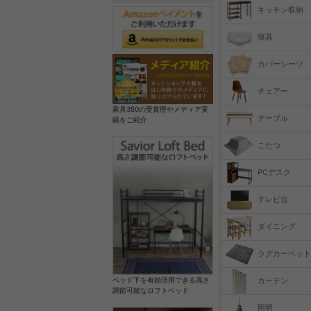
キッチン収納
寝具
カバーシーツ
チェアー
家具350の受賞歴やメディア実
テーブル
績をご紹介
こたつ
PCデスク
テレビ台
ダイニング
ラグカーペット
カーテン
ベッド下を有効活用できる高さ
調節可能なロフトベッド
照明