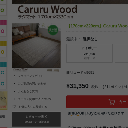
【170cm×220cm】Caruru W
選択中：
選択なし
アイボリー
¥31,350
在庫：✕
商品コード g9691
ショッピングガイド
この商品の問い合わせ
¥31,350
税込
[
314
ポイント進呈
よくあるご質問
クーポン使用方法について
カー
お気に入りに登録する
情報