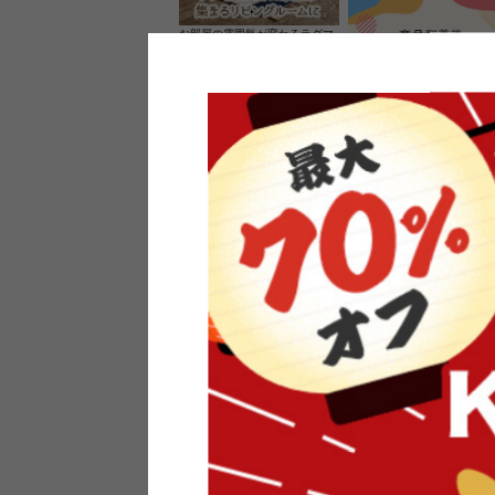
お部屋の雰囲気が変わるラグマ
ット＆カーペット
家具のレビューを書くと10%O
ーポンプレゼント
素材の良さを活かしたウッドソ
ケットのペンダントライト
インフォメーション
よくあるご質問
送料・お支払い
オフィスやモデルハウスなど
返品・交換