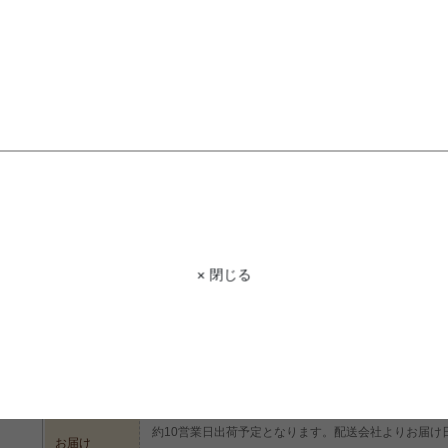
STAFF VOICE
スタッフ
木目を無地調にアレンジしたダイニン
い軽量設計で持ち運びもラクラク簡単!
手入れも簡単!寝ころんで頂けるラグだ
掃除もラクラク出来るのでみんなが集
商品コード
g9691
商品名
【170cm×220cm】Caruru Wood ラグマット
× 閉じる
サイズ
170cm×220cm
材質
ポリプロピレン100%
脚部
組み立て
組立なし
約10営業日出荷予定となります。配送会社よりお届け
お届け