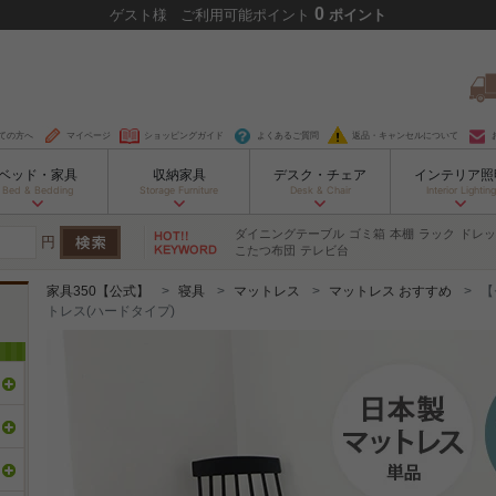
0
ゲスト
様
ご利用可能ポイント
ポイント
ての方へ
マイページ
ショッピングガイド
よくあるご質問
返品・キャンセルについて
ベッド・家具
収納家具
デスク・チェア
インテリア照
Bed & Bedding
Storage Furniture
Desk & Chair
Interior Lighting
ダイニングテーブル
ゴミ箱
本棚
ラック
ドレッ
円
こたつ布団
テレビ台
家具350【公式】
寝具
マットレス
マットレス おすすめ
【
トレス(ハードタイプ)