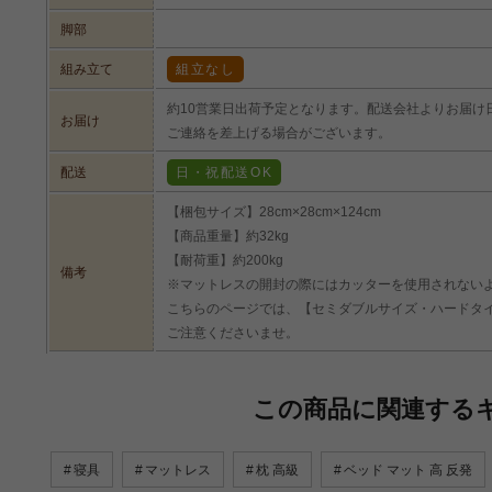
脚部
組み立て
組立なし
約10営業日出荷予定となります。配送会社よりお届け
お届け
ご連絡を差上げる場合がございます。
配送
日・祝配送OK
【梱包サイズ】28cm×28cm×124cm
【商品重量】約32kg
【耐荷重】約200kg
備考
※マットレスの開封の際にはカッターを使用されない
こちらのページでは、【セミダブルサイズ・ハードタ
ご注意くださいませ。
この商品に関連する
寝具
マットレス
枕 高級
ベッド マット 高 反発