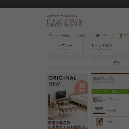
50万人
当店について
初め
メンバー登録数
突破！
ソファー
リビング家具
Sofa
Living Furniture
円〜
インテリア・家具
ソファー
ベッド
収納