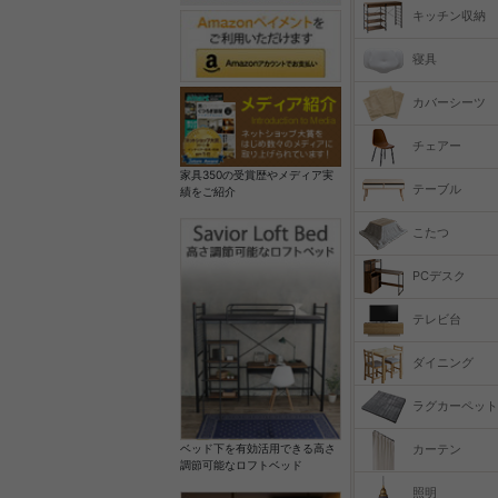
キッチン収納
寝具
カバーシーツ
チェアー
家具350の受賞歴やメディア実
テーブル
績をご紹介
こたつ
PCデスク
テレビ台
ダイニング
ラグカーペット
カーテン
ベッド下を有効活用できる高さ
調節可能なロフトベッド
照明