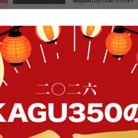
マットレス 夜香ハイグレード Yaco
ルス デオファクター 抗カビ 防ダニ 
久性 耐圧分散 厚み23cm 清潔
抗ウイルス加工を施した『Yacoh hi
ス。特定のウイルスの数を減らし、
されているので、洗濯のできないマ
SEKマークを取得し、抗菌防臭にも
FFク
類の硬さをご用意いたしましたので
い。こちらのぺージではかたさが硬
イン