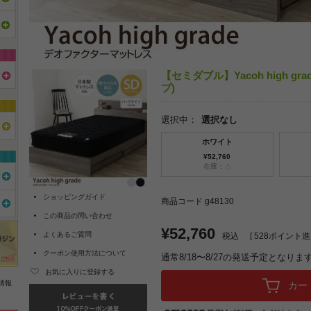
【セミダブル】Yacoh high 
プ)
選択中：
選択なし
ホワイト
¥52,760
在庫：△
ショッピングガイド
商品コード g48130
この商品の問い合わせ
¥52,760
よくあるご質問
税込
[
528
ポイント進呈
クーポン使用方法について
通常8/18〜8/27の発送予定となりま
お気に入りに登録する
情報
カー