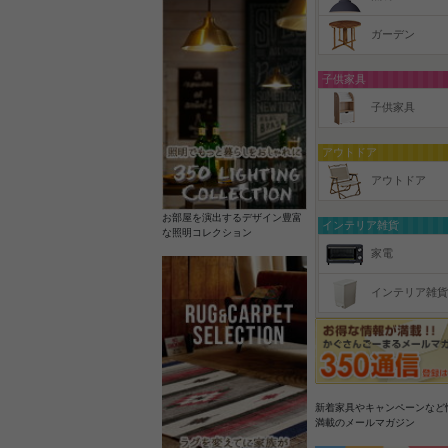
ガーデン
子供家具
子供家具
アウトドア
アウトドア
お部屋を演出するデザイン豊富
インテリア雑貨
な照明コレクション
家電
インテリア雑貨
新着家具やキャンペーンなど
満載のメールマガジン