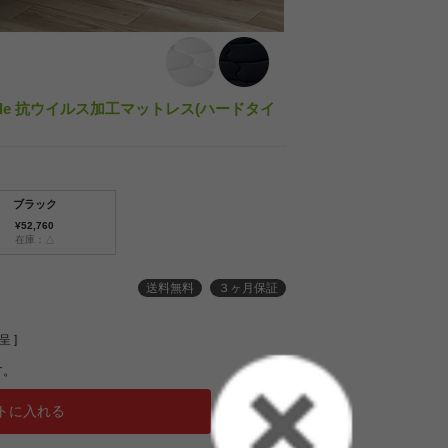
grade 抗ウイルス加工マットレス(ハードタイ
ブラック
¥52,760
在庫：△
送料無料
３ヶ月保証
 ]
す。
トに入れる