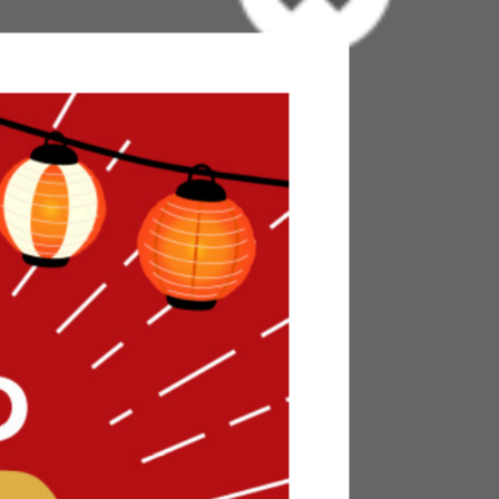
h セミダブル ポケットコイル ハード 硬め 抗ウイ
防臭 日本製 国産 S字カーブ 通気性 メッシュ 耐
gh grade(夜香ハイグレード)』シリーズのマットレ
気になるクロカビや白癬菌も減少させる加工が施
ットレスを清潔に保つことが可能です。さらに、
優れています。ソフト・レギュラー・ハードの3種
、自分の体に合ったマットレスをお選びくださ
めのハードタイプを購入いただけます。