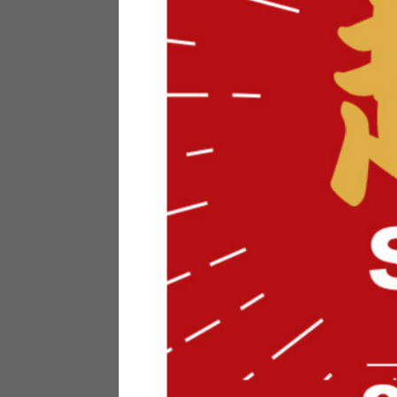
テリアにお悩みの法人のお客
ポイントシステムとは
特定商取引法について
メーカー様へのご案内
メディアへのリース
サイトマップ
お役立ち情報
どうする？不要家具！
家具お部屋に入る？
コーデテクニック
インテリア用語辞典
素材用語辞典
営業日カレンダー
2026年 8月
日
月
火
水
木
金
土