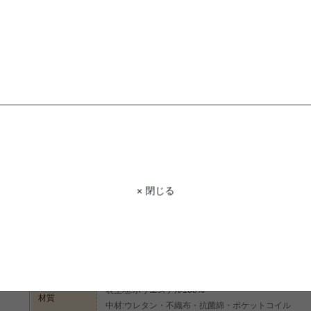
STAFF VOICE
スタッフ
抗菌・防カビ・防臭と機能性のあるポケ
スを99.9%減少させる加工が施され
保っていただけます!また、ソフト・レ
にあったマットレスをお選びいただけ
す♪
× 閉じる
商品コード
g48130
商品名
【セミダブル】Yacoh high grade 抗ウイルス加工マ
サイズ
幅120cm×奥行195cm×高さ23cm
表生地:ポリエステル100%
材質
中材:ウレタン・不織布・抗菌綿・ポケットコイル