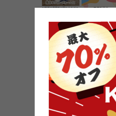
お部屋の雰囲気が変わるラグマ
ット＆カーペット
家具のレビューを書くと10%O
ーポンプレゼント
素材の良さを活かしたウッドソ
ケットのペンダントライト
インフォメーション
よくあるご質問
送料・お支払い
オフィスやモデルハウスなど
返品・交換