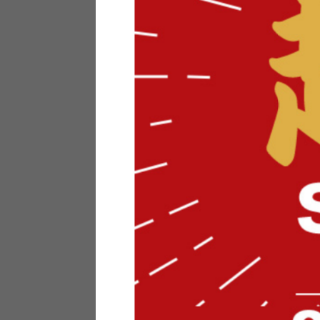
テリアにお悩みの法人のお客
ポイントシステムとは
特定商取引法について
メーカー様へのご案内
メディアへのリース
サイトマップ
お役立ち情報
どうする？不要家具！
家具お部屋に入る？
コーデテクニック
インテリア用語辞典
素材用語辞典
営業日カレンダー
2026年 8月
日
月
火
水
木
金
土