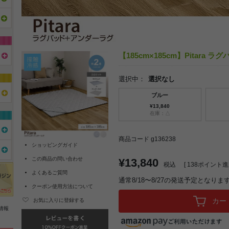
【185cm×185cm】Pitara
選択中：
選択なし
ブルー
¥13,840
在庫：△
商品コード g136238
ショッピングガイド
この商品の問い合わせ
¥13,840
税込
[
138
ポイント進呈
よくあるご質問
通常8/18〜8/27の発送予定となりま
クーポン使用方法について
カー
お気に入りに登録する
情報