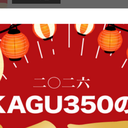
185×185 175×175 ラグ カー
敷物 ラグセット マット ひんやりラ
おしゃれ おすすめ 安い 2畳 ピターら
防止 厚手 すべり止め 洗濯 丸洗い 
夏用 接触冷感 クール 節電 リビング
ピタッとズレずに密着してくれる『Pit
ット。吸いつくような密着感で、ラ
にくく、掃除機掛けもスムーズにし
FFク
い接触冷感生地を使用。寝苦しい夏
ダーラグは高反発で寝転がっても床
対策にも最適。小さなお子様がいる
イン