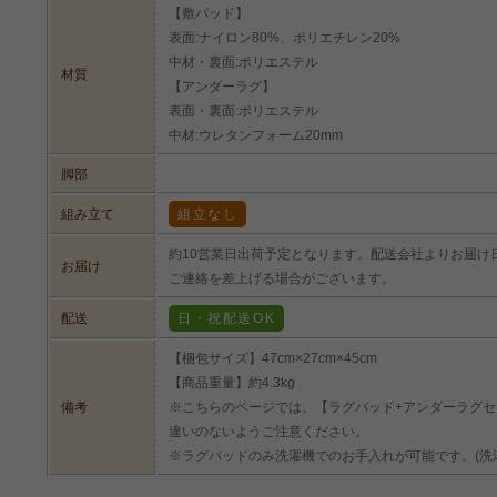
【敷パッド】
表面:ナイロン80%、ポリエチレン20%
中材・裏面:ポリエステル
材質
【アンダーラグ】
表面・裏面:ポリエステル
中材:ウレタンフォーム20mm
脚部
組み立て
組立なし
約10営業日出荷予定となります。配送会社よりお届け
お届け
ご連絡を差上げる場合がございます。
配送
日・祝配送OK
【梱包サイズ】47cm×27cm×45cm
【商品重量】約4.3kg
備考
※こちらのページでは、【ラグパッド+アンダーラグセット
違いのないようご注意ください。
※ラグパッドのみ洗濯機でのお手入れが可能です。(洗