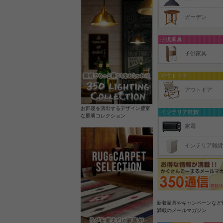
ガーデン
子供家具
子供家具
アウトドア
アウトドア
お部屋を演出するデザイン豊富
インテリア雑貨
な照明コレクション
家電
インテリア雑貨
新着家具やキャンペーンなど
満載のメールマガジン