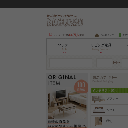
50万人
当店について
初め
メンバー登録数
突破！
ソファー
リビング家具
Sofa
Living Furniture
円〜
インテリア・家具
ソファー
ベッド
収納