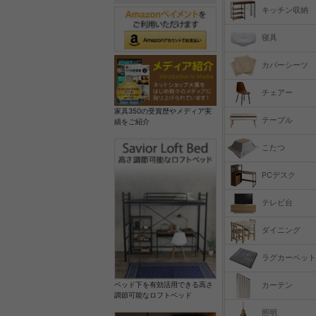
キッチン収納
寝具
カバーシーツ
チェアー
家具350の受賞歴やメディア実
テーブル
績をご紹介
こたつ
PCデスク
テレビ台
ダイニング
ラグカーペット
カーテン
ベッド下を有効活用できる高さ
調節可能なロフトベッド
照明