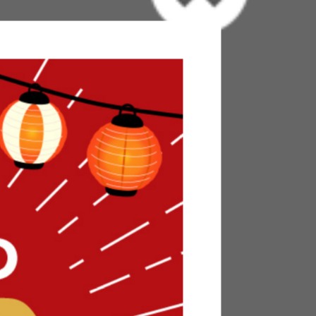
ペット ラグマット アンダーラグ 下敷き ラグパッド 絨毯
グ ひんやりマット 冷感ラグ 冷感マット 夏用ラグ
 正方形 高反発 耐久性 防音 密着 ズレない ズレ
洗濯できる ウォッシャブル ひんやり 冷たい 冷感
ara(ピターラ)』ラグパッド+アンダーラグ2点セ
グのズレ問題もラクラク解決。折り返しても落ち
ていただけます。またラグはひんやり気持ちのい
の夜も快適に過ごすことが可能です。さらにアン
つき感なく、しっかりとしたウレタン仕様で防音
ご家庭でも安心してお使いいただけます。