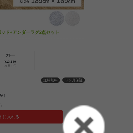
 ラグパッド+アンダーラグ2点セット
グレー
¥13,840
在庫：〇
送料無料
３ヶ月保証
 ]
す。
トに入れる