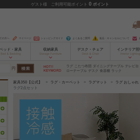
0
ゲスト
様
ご利用可能ポイント
ポイント
ての方へ
マイページ
ショッピングガイド
よくあるご質問
返品・キャンセルについて
ベッド・家具
収納家具
デスク・チェア
インテリア照
Bed & Bedding
Storage Furniture
Desk & Chair
Interior Lighting
ラグ
こたつ布団
ダイニングテーブル
テレビ台
円
ローテーブル
デスク
食器棚
ラック
家具350【公式】
ラグ・カーペット
ラグマット
ラグ おしゃれ
ラグ2点セット