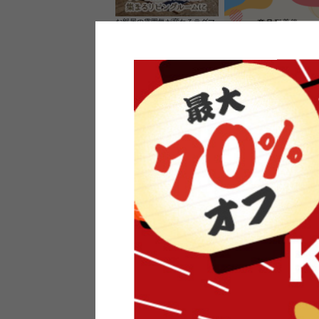
お部屋の雰囲気が変わるラグマ
ット＆カーペット
家具のレビューを書くと10%O
ーポンプレゼント
素材の良さを活かしたウッドソ
ケットのペンダントライト
インフォメーション
よくあるご質問
送料・お支払い
オフィスやモデルハウスなど
返品・交換