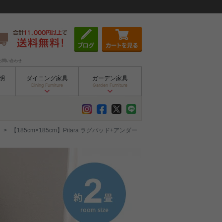
お問い合わせ
明
ダイニング家具
ガーデン家具
Dining Furniture
Garden Furniture
【185cm×185cm】Pitara ラグパッド+アンダー