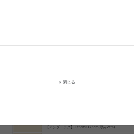
STAFF VOICE
スタッフ
ラグのズレ問題を解決してくれるラグパ
ひんやり気持ちのいいラグパッドと耐
ラグがセットに♪圧倒的なズレにくさで
掃除もラクにしていただけます!
× 閉じる
商品コード
g136238
商品名
【185cm×185cm】Pitara ラグパッド+アンダーラグ
【ラグ】185cm×185cm
サイズ
【アンダーラグ】175cm×175cm(厚み2cm)