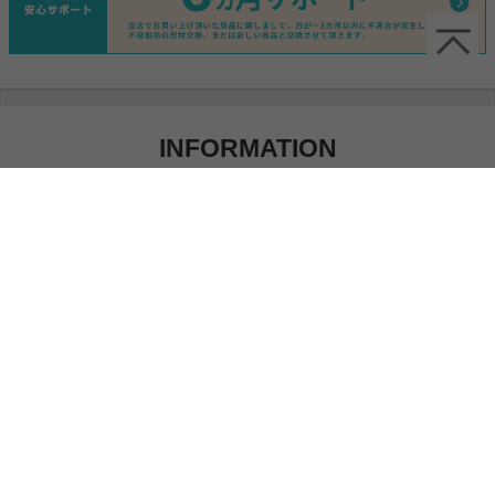
INFORMATION
2024/10/23
お知らせ
寒い季節もこたつでぬくぬく快適に♪『こたつ特集』ページ公開し
ました。
2024/10/23
お知らせ
もうすぐクリスマスの季節！『クリスマスコレクション2024』ペ
ージ公開しました。
2022/11/08
お知らせ
人気のＬ字デスク『Fine(ファイン)』に新カラー追加しました。
2022/11/08
お知らせ
2人掛けソファ『Moss(モス)』に新カラー追加しました。