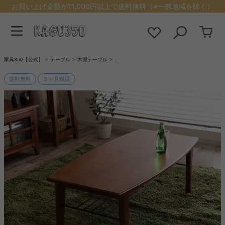
お買い上げ金額が11,000円以上で送料無料（※一部地域を除く）
家具350【公式】
テーブル
木製テーブル
…
送料無料
３ヶ月保証