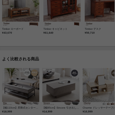
Timber ローボード
Timber キャビネット
Timber デスク
¥43,670
¥61,640
¥50,710
よく比較される商品
【幅110cm】昇降式センターテーブル
【幅85cm】Sincere 引き出し付きセンターテーブル
Charme ドレッサーテーブ
¥18,999
¥14,999
¥10,999