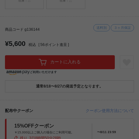
在庫：△
在庫：△
送料別
３ヶ月保証
商品コード g136144
¥5,600
税込
[
56
ポイント進呈 ]
カートに入れる
通常8/18〜8/27の発送予定となります。
配布中クーポン
クーポン使用方法について
15%OFFクーポン
〜8/11 23:59
￥15,000以上ご購入の場合にご利用可能。
残り
3
日
8
時間
50
分
27
秒