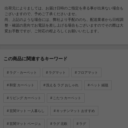
出荷元によりましては、お届け日時のご指定を承る事が出来ない場合も
ございますので、予めご了承くださいませ。
尚、上記のような場合には、弊社より手配ののち、配送業者から日程調
整・確認の意向でお電話を差し上げる場合もございますのでその際は大
変お手数ですが、ご対応の程よろしくお願いいたします。
この商品に関連するキーワード
ラグ・カーペット
ラグマット
フロアマット
和室 カーペット
洗える ラグ おしゃれ
ペット 絨毯
リビング カーペット
こたつ カーペット
玄関マット 一人暮らし
キッチンマット おすすめ
玄関マット ベージュ
ラグ 北欧
ラグ