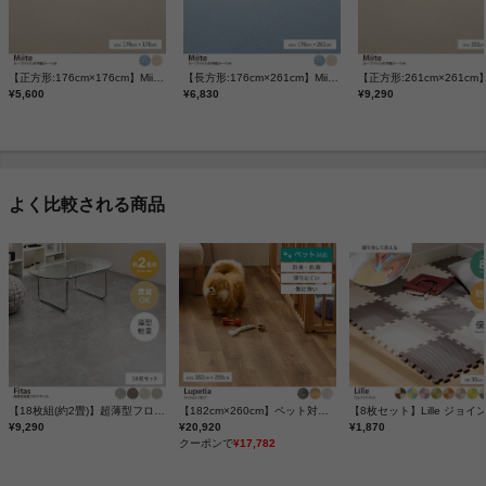
【正方形:176cm×176cm】Miiteの平織カーペット
【長方形:176cm×261cm】Miite ループパイルの平織カーペット
¥5,600
¥6,830
¥9,290
よく比較される商品
【18枚組(約2畳)】超薄型フロアタイル
【182cm×260cm】ペット対応クッションフロア
¥9,290
¥20,920
¥1,870
クーポンで
¥17,782