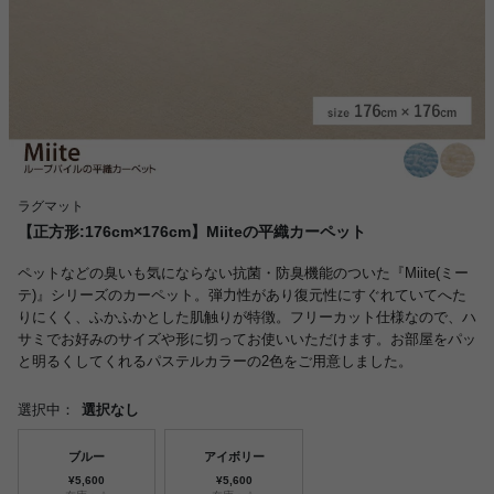
ラグマット
【正方形:176cm×176cm】Miiteの平織カーペット
ペットなどの臭いも気にならない抗菌・防臭機能のついた『Miite(ミー
テ)』シリーズのカーペット。弾力性があり復元性にすぐれていてへた
りにくく、ふかふかとした肌触りが特徴。フリーカット仕様なので、ハ
サミでお好みのサイズや形に切ってお使いいただけます。お部屋をパッ
と明るくしてくれるパステルカラーの2色をご用意しました。
選択中：
選択なし
ブルー
アイボリー
¥5,600
¥5,600