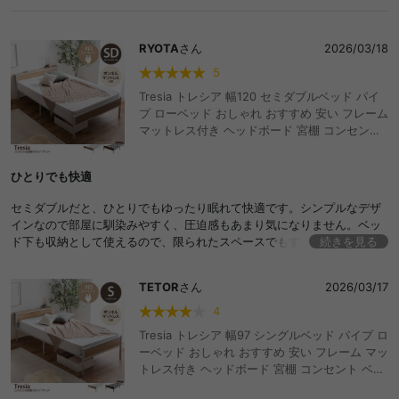
RYOTA
さん
2026/03/18
5
Tresia トレシア 幅120 セミダブルベッド パイ
プ ローベッド おしゃれ おすすめ 安い フレーム
マットレス付き ヘッドボード 宮棚 コンセント
ベッド下収納 コンパクト かわいい かっこいい
湿気対策 一人暮らし ワンルーム ボンネルコイ
ひとりでも快適
ル 2段階 高さ調節 通気性
セミダブルだと、ひとりでもゆったり眠れて快適です。シンプルなデザ
インなので部屋に馴染みやすく、圧迫感もあまり気になりません。ベッ
ド下も収納として使えるので、限られたスペースでもすっきり過ごせて
続きを見る
います。
TETOR
さん
2026/03/17
4
Tresia トレシア 幅97 シングルベッド パイプ ロ
ーベッド おしゃれ おすすめ 安い フレーム マッ
トレス付き ヘッドボード 宮棚 コンセント ベッ
ド下収納 コンパクト 小さい かわいい かっこい