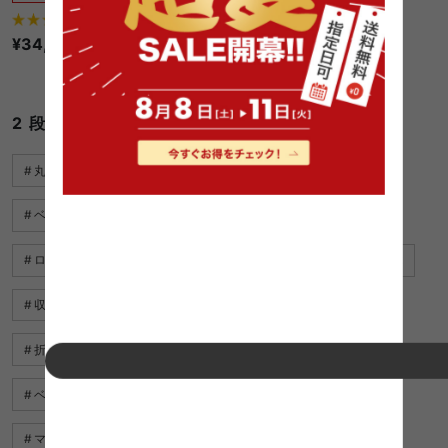
2
件
¥34,270〜
1件〜31件（全31件）
2 段 ベッド パイプに関するキーワード
丸 ベッド
ベッド キッズ
すのこ ベッド 格安
ベッド カバー セット
ベッド 子供
ベッド ブラウン
ロフトベッド フレーム
ベッド 高い
シングルベッド 木
収納 付き 畳 ベッド
ベッド 敷きパット
折り畳み ベッド おしゃれ
ベッド 二人用
ベッド 黒
ベッド サイド インテリア
ベッド 可愛い
マットレス ベッド 激安
セミシングルベッド