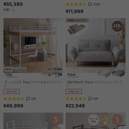
¥55,380
35
件
在庫：△
¥11,999
【シングル】Toby デスク付きロフトベッ
【幅118cm】Pique リクライニングソフ
ド
ァ
sold out
sold out
5
件
6
件
¥49,999
¥22,049