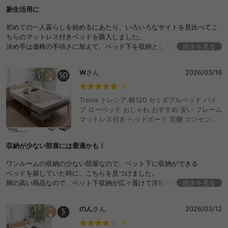
い 湿気対策 一人暮らし ワンルーム ボンネルコ
新生活用に
イル 2段階 高さ調節 通気性
初めての一人暮らしを始めるにあたり、いろいろなサイトを見比べてこ
ちらのマットレス付きベッドを購入しました。
決め手は価格の手頃さに加えて、ベッド下を収納としてたくさん使えそ
続きを見る
うなところ、コンセント付きの便利さ、そしてコンパクトな梱包です。
廊下が少し狭い部屋なので、本体もマットレスもコンパクトに届いたの
W
さん
2026/03/16
はとても助かりました。
まだ設置したばかりで本格的には使えていませんが、これからの新生活
5
が楽しみです。
Tresia トレシア 幅120 セミダブルベッド パイ
プ ローベッド おしゃれ おすすめ 安い フレーム
マットレス付き ヘッドボード 宮棚 コンセント
ベッド下収納 コンパクト かわいい かっこいい
湿気対策 ポケットコイル 通気性 一人暮らし ワ
収納が少ない部屋には最適かも！
ンルーム ポケットコイル 2段階 高さ調節 通気
性
ワンルームの収納の少ない部屋なので、ベット下に収納ができる
ベッドを探していた時に、こちらを見つけました。
脚の高い商品なので、ベット下収納が広々置けて洋服収納が
続きを見る
まとまりました！このベットにしてよかった！
のん
さん
2026/03/12
4