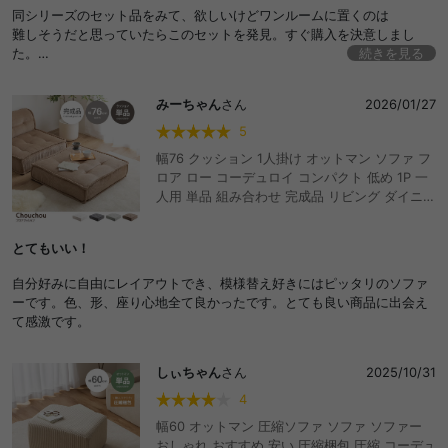
おしゃれ おすすめ 安い
同シリーズのセット品をみて、欲しいけどワンルームに置くのは
難しそうだと思っていたらこのセットを発見。すぐ購入を決意しまし
た。
続きを見る
組立も簡単で、想像通り部屋にフィットして購入してよかったと思いま
す。
みーちゃん
さん
2026/01/27
5
幅76 クッション 1人掛け オットマン ソファ フ
ロア ロー コーデュロイ コンパクト 低め 1P 一
人用 単品 組み合わせ 完成品 リビング ダイニン
グ ごろ寝 セパレート ユニット チェア 椅子 い
す 一人暮らし ワンルーム おしゃれ おすすめ 安
とてもいい！
い
自分好みに自由にレイアウトでき、模様替え好きにはピッタリのソファ
ーです。色、形、座り心地全て良かったです。とても良い商品に出会え
て感激です。
しぃちゃん
さん
2025/10/31
4
幅60 オットマン 圧縮ソファ ソファ ソファー
おしゃれ おすすめ 安い 圧縮梱包 圧縮 コーデュ