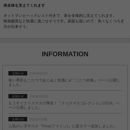
ー 1人暮らし 一人暮らし 組み合わせ自由 アー
体全体を支えてくれます
ムレス ローソファー フロアソファ I字型 L字型
カウチソファ ハイバックソファ カウチ ソファ
オットマンとヘッドレスト付きで、体を全体的に支えてくれます。
ー 人気 北欧風 韓国インテリア おしゃれ おすす
映画鑑賞など快適に過ごせそうです。座面も低いので、色々なくつろぎ
め 安い
方が出来そう。
INFORMATION
2024/10/23
お知らせ
寒い季節もこたつでぬくぬく快適に♪『こたつ特集』ページ公開し
ました。
2024/10/23
お知らせ
もうすぐクリスマスの季節！『クリスマスコレクション2024』ペ
ージ公開しました。
2022/11/08
お知らせ
人気のＬ字デスク『Fine(ファイン)』に新カラー追加しました。