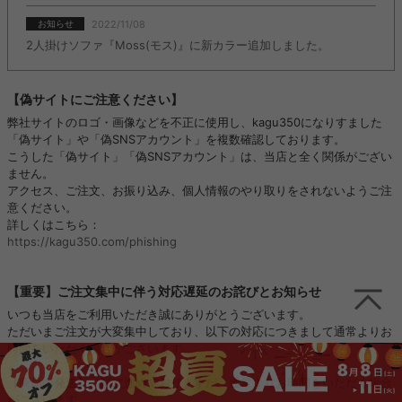
2022/11/08
お知らせ
2人掛けソファ『Moss(モス)』に新カラー追加しました。
【偽サイトにご注意ください】
弊社サイトのロゴ・画像などを不正に使用し、kagu350になりすました
「偽サイト」や「偽SNSアカウント」を複数確認しております。
こうした「偽サイト」「偽SNSアカウント」は、当店と全く関係がござい
ません。
アクセス、ご注文、お振り込み、個人情報のやり取りをされないようご注
意ください。
詳しくはこちら：
https://kagu350.com/phishing
【重要】ご注文集中に伴う対応遅延のお詫びとお知らせ
いつも当店をご利用いただき誠にありがとうございます。
ただいまご注文が大変集中しており、以下の対応につきまして通常よりお
時間をいただく場合がございます。
【商品の発送】：順次進めておりますが、通常よりお時間をいただく場合
がございます。