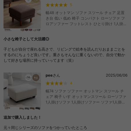
5
幅48 オットマン ソファ スツール チェア 足置
き台 低い 低め 椅子 コンパクト ローソファ フ
ロアソファー フットレスト ひとり掛け 1人掛け
一人用 リビング ダイニング ファブリック 脚付
き 脚取り外し可能 ワンルーム オッドマン おし
小さな椅子として大活躍◎
ゃれ おすすめ 安い
子どもが自分で座れる高さで、リビングで絵本を読んだりおままごとを
するのにちょうど良いです。重さもそんなに重くないので、自分で動か
して好きな場所に持っていってます（笑）
pee
さん
2025/06/06
4
幅74 ソファ ソファー オットマン スツール チ
ェア 椅子 いす オットマンスツール ローソファ
1人掛けソファ 1人掛けソファー ソファ1人掛け
1人掛け 1人用 おすすめ 1人暮らし 一人暮らし
ひとり暮らし カウチソファ カウチ リビング コ
追加で購入しました！
ンパクト モダン 韓国 インテリア シンプル ベロ
ア おしゃれ おすすめ 安い
元々同じシリーズのソファをつかっていたところ