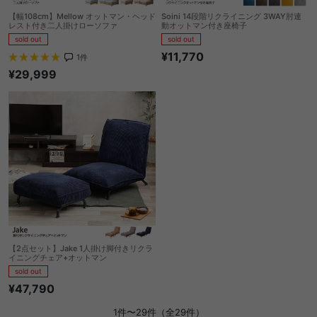
【幅108cm】Mellow オットマン・ヘッド
Soini 14段階リクライニング 3WAY肘連
レスト付き二人掛けローソファ
動オットマン付き座椅子
sold out
sold out
¥11,770
1
件
¥29,999
【2点セット】Jake 1人掛け脚付きリクラ
イニングチェア+オットマン
sold out
¥47,790
1件〜29件（全29件）