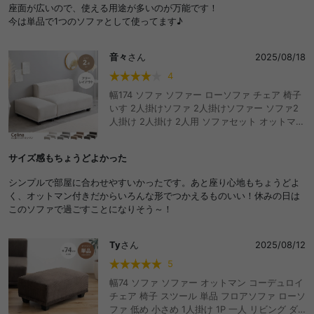
座面が広いので、使える用途が多いのが万能です！
今は単品で1つのソファとして使ってます♪
音々
さん
2025/08/18
4
幅174 ソファ ソファー ローソファ チェア 椅子
いす 2人掛けソファ 2人掛けソファー ソファ2
人掛け 2人掛け 2人用 ソファセット オットマン
コーナーソファ L字 I字 おすすめ 1人暮らし 一
人暮らし ひとり暮らし 組み合わせ自由 I字型 L
サイズ感もちょうどよかった
字型 カウチソファ カウチ リビング コンパクト
モダン 韓国 インテリア シンプル ベロア おしゃ
シンプルで部屋に合わせやすいかったです。あと座り心地もちょうどよ
れ おすすめ 安い
く、オットマン付きだからいろんな形でつかえるものいい！休みの日は
このソファで過ごすことになりそう～！
Ty
さん
2025/08/12
5
幅74 ソファ ソファー オットマン コーデュロイ
チェア 椅子 スツール 単品 フロアソファ ローソ
ファ 低め 小さめ 1人掛け 1P 一人 リビング ダ