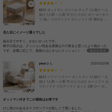
4
幅60 オットマン スツール チェア 1人掛け 一人
掛け 1人用 一人用 1P ひとりがけ ロー ロータイ
プ 低い フロアソファ ローソファ I字 脚付き コ
ンパクト 天然木 コーデュロイ ファブリック イ
ス いす 椅子 腰掛け おしゃれ おすすめ 安い
見た目にイメージ通りでした
組み立てやすく、かわいかったです。
椅子の高さは、クッション性ある座面なので座ると思ったより低かった
です。必要に応じて、座面の上にさらにクッションをひいています。
続きを見る
マジックテープで座面と脚をくっつけるのですが、まだ使い始めだから
か、座面が少し浮いています。
pear
さん
2025/02/06
座り心地はとてもよいです。壁につけて、背もたれ椅子のように使って
います。
4
幅83 ソファ ソファー オットマン 1人掛け 一人
掛け 1人用 一人用 1P ひとりがけ ローソファ カ
ウチソファ フロアソファ セット 2脚 ロー ロー
タイプ 低い フロア カウチ I字 脚付き コンパク
ト 天然木 コーデュロイ ファブリック イス いす
オットマン付きでこの価格はお得です
椅子 腰掛け おしゃれ おすすめ 安い
ひじ掛けがあるタイプのソファが欲しくて買いました。