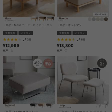
【単品】Moss コーデュロイオットマン
【単品】オットマン
送料無料
オススメ
送料無料
オススメ
3
件
6
件
¥12,999
¥13,800
在庫：△
在庫：〇
【単品】Sommet オットマン
【2点セット】Loop ラウンジチェア+ス