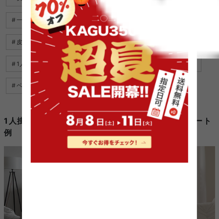
一人暮らし ローソファ
ソファベッド 高級
人気 ソファ
皮 ソファ
カウチソファ 1 人
ソファ 木製 フレーム
1人掛けソファ おしゃれ
ソファ 人気
ソファ ベッド 革
ベッド ソファ おすすめ
1人掛け ソファ オットマンを使用したコーディネート
例