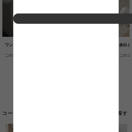
ワンルームを彩るモダンヴィンテージ空間
余白と
このコーディネートを詳しく見る >
このコ
コーディネートから1人掛け ソファ オットマンを探す