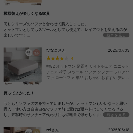
イニング 一人暮らし コンパクト ベッド 1人用
アームレス コーディロイ おしゃれ おすすめ 安
模様替えが楽しくなる家具
い
同じシリーズのソファと合わせて購入しました。
オットマンとしてもスツールとしても使えて、レイアウトを変えるのが
楽しいです！
続きを見る
ロータイプなので圧迫感がなく、狭めのリビングでも広く見えるのがい
いですね◎
ひなこ
さん
2025/07/03
4
幅82 オットマン 足置き サイドチェア ユニット
チェア 椅子 スツール ソファ ソファー フロアソ
ファ ローソファ 単品 おしゃれ おすすめ 安い 1
人掛け 1P 一人 アームレス 広々 ベロア ベルベ
ット風 シルバー脚 一人暮らし コンパクト 省ス
買ってよかった！
ペース リビング 寝室 ワンルーム 組立簡単 高級
感 上品
もともとソファの方を持っていましたが、オットマンもいいな～と思い
購入！使い方は自由自在でソファ前に置けば足を伸ばしてくつろげる
し、来客時のサブチェア代わりにも◎軽量で動かしやすいから、レイア
続きを見る
ウト変更や掃除もスムーズです。あと見た目以上にゆったりと座れるの
でおすすめです！
rei
さん
2025/06/18