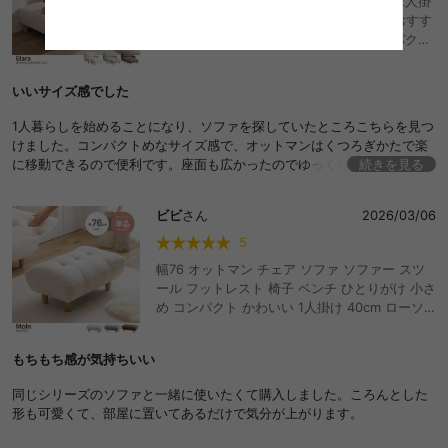
Elara エララ 幅150 ソファ カウチソファ 2人掛
けソファ ローソファ ソファー おしゃれ おすす
め 安い 2点セット カウチ コーナー コンパクト
小さめ L字型 I字 2P かわいい 肘付き オットマ
ン 一人暮らし ワンルーム 省スペース 2人掛け
いいサイズ感でした
1人掛け ファブリック 天然木 リビング 韓国イ
ンテリア
1人暮らしを始めることになり、ソファを探していたところこちらを見つ
けました。コンパクトめなサイズ感で、オットマンはくつろぎかたで楽
に移動できるので便利です。座面も広かったのでゆっくり過ごせそうで
続きを見る
す。
ビビ
さん
2026/03/06
5
幅76 オットマン チェア ソファ ソファー スツ
ール フットレスト 椅子 ベンチ ひとりがけ 小さ
め コンパクト かわいい 1人掛け 40cm ローソ
ファ I字 一人暮らし ワンルーム フロアソファ
オッドマン デスクワーク 低い ファブリック 脚
もちもち感が気持ちいい
付き 疲れない ダイニング リビング おしゃれ お
すすめ 安い
同じシリーズのソファと一緒に使いたくて購入しました。ころんとした
形も可愛くて、部屋に置いてあるだけで気分が上がります。