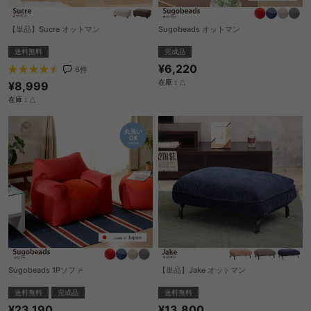
【単品】Sucre オットマン
Sugobeads オットマン
送料無料
完成品
¥6,220
6
件
在庫：△
¥8,999
在庫：△
Sugobeads 1Pソファ
【単品】Jake オットマン
送料無料
完成品
送料無料
¥23,190
¥13,800