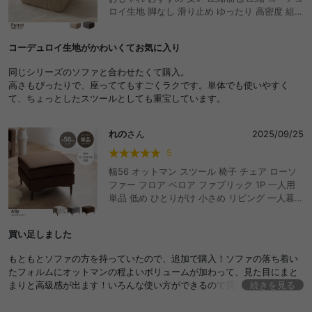
ロイ生地 脚なし 滑り止め ゆったり 高密度 組立
て不要 リビング コンパクト シンプル ワンルー
ム 一人暮らし くすみカラー ごろ寝
コーデュロイ生地がかわいくてお気に入り
同じシリーズのソファと合わせたくて購入。
高さもぴったりで、座っててもすごくラクです。単体でも使いやすく
て、ちょっとしたスツールとしても重宝しています。
れの
さん
2025/09/25
5
幅56 オットマン スツール 椅子 チェア ローソ
ファー フロア ベロア ファブリック 1P 一人用
単品 低め ひとりがけ 小さめ リビング 一人暮ら
し ファミリー テーブル グレー ワンルーム 組み
立て簡単 脚付き コンパクト 組み合わせ 脚取り
買い足しました
外し可能 韓国インテリア セパレート おしゃれ
おすすめ 安い
もともとソファの方を持っていたので、追加で購入！ソファの落ち着い
たフォルムにオットマンの程よいボリュームが加わって、見た目にまと
まりと高級感が出ます！いろんな使い方ができるので買ってよかったで
続きを見る
す～