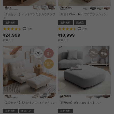
【2点セット】オットマン付きカウチソフ
【単品】Chouchou フロアクッション
ァ
送料無料
完成品
送料無料
8
件
2
件
¥10,999
¥24,999
在庫：〇
在庫：〇
【2点セット】1人掛けソファ+オットマン
【幅79cm】Wannaes オットマン
送料無料
オススメ
送料無料