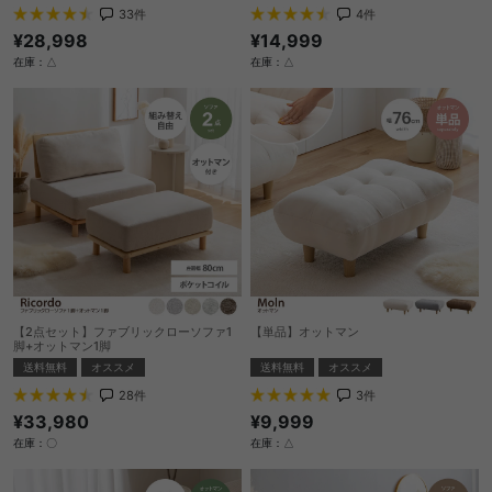
33
件
4
件
¥28,998
¥14,999
在庫：△
在庫：△
【2点セット】ファブリックローソファ1
【単品】オットマン
脚+オットマン1脚
送料無料
オススメ
送料無料
オススメ
3
件
28
件
¥9,999
¥33,980
在庫：△
在庫：〇