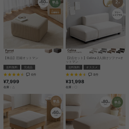
【単品】圧縮オットマン
【2点セット】Celina 2人掛けソファ+オ
ットマン
送料無料
完成品
送料無料
オススメ
6
件
8
件
¥7,999
¥31,998
在庫：△
在庫：〇