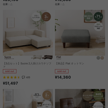
在庫：△
在庫：△
【3点セット】Sucre 2人掛けカウチソフ
【単品】Flat オットマン
ァ
sold out
sold out
¥14,360
4
件
¥51,497