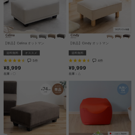
【単品】Celina オットマン
【単品】Cindy オットマン
送料無料
オススメ
送料無料
5
件
4
件
¥8,999
¥9,999
在庫：〇
在庫：△