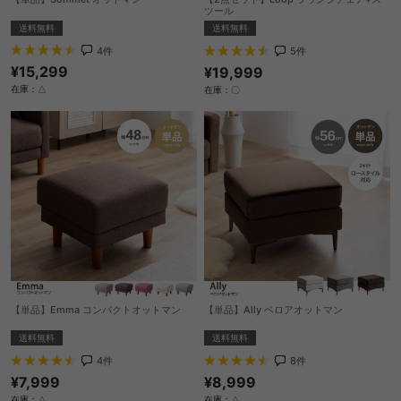
ツール
送料無料
送料無料
4
件
5
件
¥15,299
¥19,999
在庫：△
在庫：〇
【単品】Emma コンパクトオットマン
【単品】Ally ベロアオットマン
送料無料
送料無料
4
件
8
件
¥7,999
¥8,999
在庫：△
在庫：△