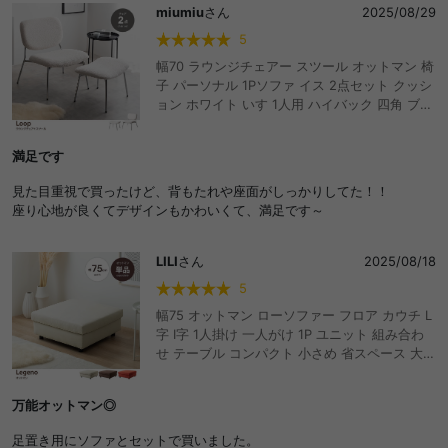
miumiu
さん
2025/08/29
5
幅70 ラウンジチェアー スツール オットマン 椅
子 パーソナル 1Pソファ イス 2点セット クッシ
ョン ホワイト いす 1人用 ハイバック 四角 ブー
クレ シルバー脚 腰掛け ゆったり カーブ ソファ
大人かわいい 一人暮らし 省スペース リビング
満足です
もこもこ モコモコ 布 ファブリック デザイナー
ズ 肘なし ダイニング ドレッサー デスク 玄関
見た目重視で買ったけど、背もたれや座面がしっかりしてた！！
サイドテーブル ボア 布張り 座面湾曲 サロン オ
座り心地が良くてデザインもかわいくて、満足です～
フィス 事務所
LILI
さん
2025/08/18
5
幅75 オットマン ローソファー フロア カウチ L
字 I字 1人掛け 一人がけ 1P ユニット 組み合わ
せ テーブル コンパクト 小さめ 省スペース 大き
い 低い チェア 椅子 いす 一人用 ひとり暮らし
高見え 上質 1K ワンルーム リビング ダイニン
万能オットマン◎
グ ベッド 同棲 ファミリー おしゃれ おすすめ
安い
足置き用にソファとセットで買いました。