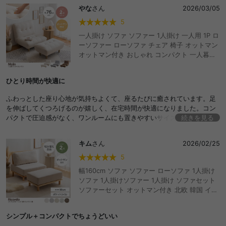
やな
さん
2026/03/05
5
一人掛け ソファ ソファー 1人掛け 一人用 1P ロ
ーソファー ローソファ チェア 椅子 オットマン
オットマン付き おしゃれ コンパクト 一人暮ら
し ワンルーム テレワーク 在宅 フロアソファ フ
ロアソファー おしゃれ おすすめ 安い
ひとり時間が快適に
ふわっとした座り心地が気持ちよくて、座るたびに癒されています。足
を伸ばしてくつろげるのが嬉しく、在宅時間が快適になりました。コン
パクトで圧迫感がなく、ワンルームにも置きやすいサイズ感です。ひと
続きを見る
り用ソファとしてちょうどよく、とても気に入ってます。
キム
さん
2026/02/25
5
幅160cm ソファ ソファー ローソファ 1人掛け
ソファ 1人掛けソファー 1人掛け ソファセット
ソファーセット オットマン付き 北欧 韓国 イン
テリア ポケットコイル おしゃれ 組み合わせ自
由 アームレス ローソファー フロアソファ I字型
シンプル＋コンパクトでちょうどいい
L字型 カウチソファ 一人掛け 二人掛けソファー