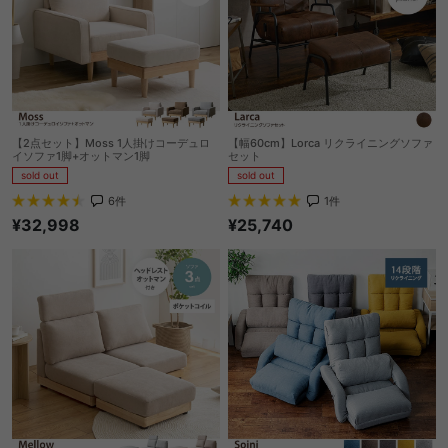
【2点セット】Moss 1人掛けコーデュロ
【幅60cm】Lorca リクライニングソファ
イソファ1脚+オットマン1脚
セット
sold out
sold out
6
件
1
件
¥32,998
¥25,740