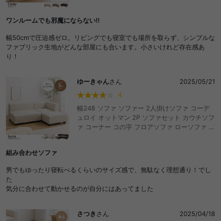
ニング 一人暮らし テーブル 組み合わせ おしゃ
れ おすすめ 安い
ワンルームでも邪魔にならない!!
幅50cmで圧迫感ゼロ。リビングでも寝室でも場所を取らず、シンプルな
ファブリック生地がどんな部屋にも合います。小さいけれど存在感あ
り！
ゆーきゃん
さん
2025/05/21
4
幅248 ソファ ソファー 2人掛けソファ コーデ
ュロイ オットマン 2P ソファセット カウチソフ
ァ コーナー コの字 フロアソファ ローソファ 低
め I字 L字 ふたりがけ 小さめ リビング ダイニ
ング 一人暮らし コンパクト ベッド 二人暮らし
組み合わせソファ
ベンチソファ エル字 組み合わせ自由 ユニット
3人掛け 三人用 3P 1人掛け 1P 1人用 2人用 コ
男でもゆったり寝転べるくらいのサイズ感で、無駄なく理想通り！でし
ーディロイ アームレスト ひじ掛け 肘掛 おしゃ
た
れ おすすめ 安い
気分に合わせて動かせるのが自分にはあってました
さつき
さん
2025/04/18