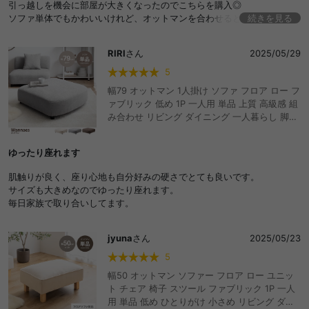
引っ越しを機会に部屋が大きくなったのでこちらを購入◎
ソファ単体でもかわいいけれど、オットマンを合わせると一気に自分だ
続きを見る
けのくつろぎスペースになりました♪
RIRI
さん
2025/05/29
5
幅79 オットマン 1人掛け ソファ フロア ロー フ
ァブリック 低め 1P 一人用 単品 上質 高級感 組
み合わせ リビング ダイニング 一人暮らし 脚付
き 取り外し おしゃれ おすすめ 安い
ゆったり座れます
肌触りが良く、座り心地も自分好みの硬さでとても良いです。
サイズも大きめなのでゆったり座れます。
毎日家族で取り合いしてます。
jyuna
さん
2025/05/23
5
幅50 オットマン ソファー フロア ロー ユニッ
ト チェア 椅子 スツール ファブリック 1P 一人
用 単品 低め ひとりがけ 小さめ リビング ダイ