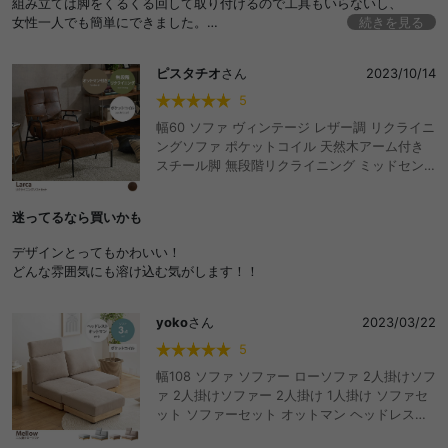
組み立ては脚をくるくる回して取り付けるので工具もいらないし、
女性一人でも簡単にできました。
続きを見る
一人用なので多少力を入れれば持ち上げられるので、
模様替えも楽にできそうです。
ピスタチオ
さん
2023/10/14
背もたれのクッションがやわらかいので、
もう少ししっかりしているといいなぁと思いました。
5
幅60 ソファ ヴィンテージ レザー調 リクライニ
ングソファ ポケットコイル 天然木アーム付き
スチール脚 無段階リクライニング ミッドセン
チュリー 1人掛け 1P ソファー オットマン付き
ひじ掛け
迷ってるなら買いかも
デザインとってもかわいい！
どんな雰囲気にも溶け込む気がします！！
yoko
さん
2023/03/22
5
幅108 ソファ ソファー ローソファ 2人掛けソフ
ァ 2人掛けソファー 2人掛け 1人掛け ソファセ
ット ソファーセット オットマン ヘッドレスト
ポケットコイル おしゃれ おすすめ L字 ソファ