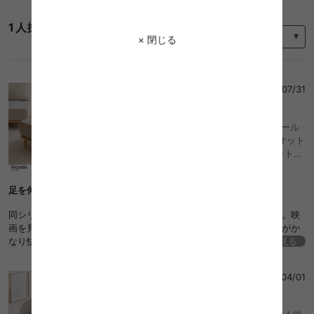
並び替え
1人掛け ソファ オットマンのレビュー
× 閉じる
たろ
さん
2026/07/31
5
幅80cm ソファ ソファー オットマン スツール
チェア 椅子 いす 1人掛けチェア 1人掛け オット
マンスツール 北欧 韓国 インテリア ポケットコ
イル おしゃれ 組み合わせ自由 アームレス カウ
チソファー コーナーソファー I字型 おしゃれ お
足を伸ばしてくつろげる最高の空間
すすめ 安い
同シリーズのソファと組み合わせてオットマンとして使っています。映
画を見る時は足を伸ばしてゆったりできるので、休日を過ごす時間がか
なり快適になりました。座面が広く、ポケットコイルのおかげで長時間
続きを見る
座っていても疲れにくいです。
空上
さん
2026/04/01
4