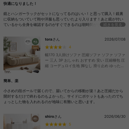
快適になりました！
プンラック シェルフ S字フック 一人暮らし 二
人 大容量 リビング ダイニング 寝室 身支度
鏡とハンガーラックがセットになってるのはいい！と思って購入！鏡裏
に収納もついていて鞄や洋服も思っていたより入ります！あと鏡が付い
ているから全身を確認するのがすぐできるのは朝時間がないバタバタし
続きを見る
ているときとか特に有難い。あと部屋に合わせて組立方を替えれるがす
ごくいいと思ったので、買ってよかった商品です！！
tora
さん
2026/07/08
4
幅170 3人掛けソファ 圧縮ソファ ソファ ソファ
ー 三人 3P おしゃれ おすすめ 安い 圧縮梱包 圧
縮 コーデュロイ生地 脚なし 滑り止め ゆったり
高密度 ローバック 組立て不要 リビング コンパ
クト シンプル ワンルーム 一人暮らし くすみカ
簡単、楽
ラー ごろ寝
小さめの段ボールで届くので、届いてからの移動が楽！あと圧縮だから
開封するだけで終わるのもよかった。サイドにポケットもあったのでち
ょっとした物を入れれるのが地味に有難いと思います。
shiro
さん
2026/06/30
5