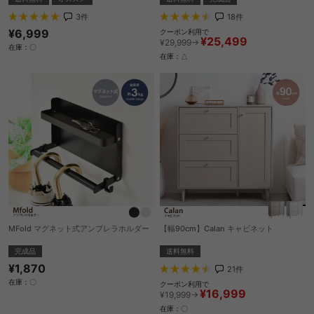
3
件
18
件
¥6,999
クーポン利用で
¥25,499
¥29,999→
在庫：〇
在庫：△
MFold マグネット式アンブレラホルダー
【幅90cm】Calan キャビネット
完成品
送料無料
¥1,870
21
件
在庫：〇
クーポン利用で
¥16,999
¥19,999→
在庫：〇