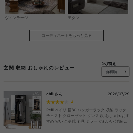
モダン
ヴィンテージ
コーディネートをもっと見る
並び替え
玄関 収納 おしゃれのレビュー
chiii
さん
2026/07/29
4
Peili ペイリ 幅80 ハンガーラック 収納 ラック
チェスト クローゼット タンス 鏡 おしゃれ おす
すめ 安い 全身鏡 姿見 ミラー かわいい 洋服 衣
類 玄関 家族 ファミリー 小さい 可動棚 ワイド
ワードローブ コートハンガー コート掛け オー