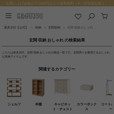
お買い上げ金額が11,000円以上で送料無料（※一部地域を除く）
家具350【公式】
収納
玄関収納
玄関 収納 おしゃれ
玄関 収納 おしゃれ の検索結果
こちらは家具350、玄関 収納 おしゃれの商品一覧です。玄関周りを整理するおしゃれ
な収納アイテムです。
関連するカテゴリー
シェルフ
本棚
キャビネッ
カラーボック
コート
ト・チェスト
ス
ー