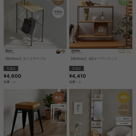
【幅40cm】サイドテーブル
【幅40cm】3段オープンラック
完成品
完成品
¥4,600
¥4,410
在庫：△
在庫：△