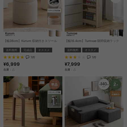
【幅36cm】Kurum 収納付きスツール
【幅16.4cm】Tumsae 隙間収納ラック
送料無料
完成品
オススメ
送料無料
オススメ
1
件
1
件
¥6,999
¥7,999
在庫：△
在庫：△