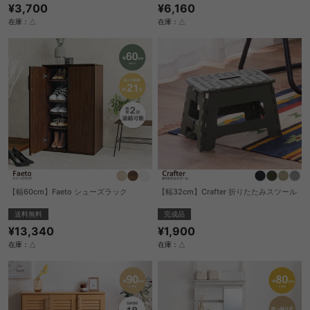
¥3,700
¥6,160
在庫：△
在庫：△
【幅60cm】Faeto シューズラック
【幅32cm】Crafter 折りたたみスツール
送料無料
完成品
¥13,340
¥1,900
在庫：△
在庫：△