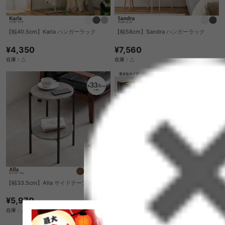
【幅40.5cm】Karla ハンガーラック
【幅58cm】Sandra ハンガーラック
¥4,350
¥7,560
在庫：△
在庫：△
【幅33.5cm】Alla サイドテーブル
TREE マグネット式マルチストッカー
¥5,970
完成品
¥1,990
在庫：△
在庫：〇