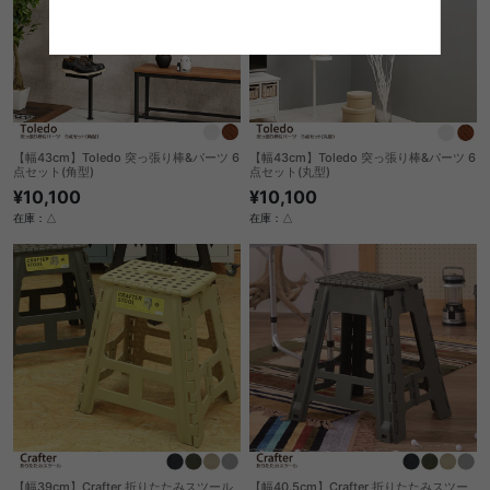
【幅43cm】Toledo 突っ張り棒&パーツ 6
【幅43cm】Toledo 突っ張り棒&パーツ 6
点セット(角型)
点セット(丸型)
¥10,100
¥10,100
在庫：△
在庫：△
【幅39cm】Crafter 折りたたみスツール
【幅40.5cm】Crafter 折りたたみスツー