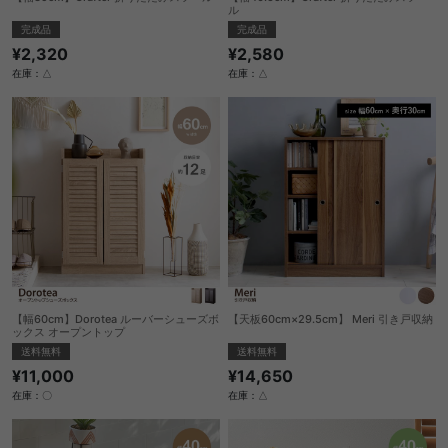
ル
完成品
完成品
¥2,320
¥2,580
在庫：△
在庫：△
【幅60cm】Dorotea ルーバーシューズボ
【天板60cm×29.5cm】 Meri 引き戸収納
ックス オープントップ
送料無料
送料無料
¥14,650
¥11,000
在庫：△
在庫：〇