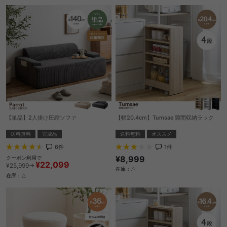
【単品】2人掛け圧縮ソファ
【幅20.4cm】Tumsae 隙間収納ラック
送料無料
完成品
送料無料
オススメ
6
件
1
件
¥8,999
クーポン利用で
¥22,099
¥25,999→
在庫：△
在庫：△