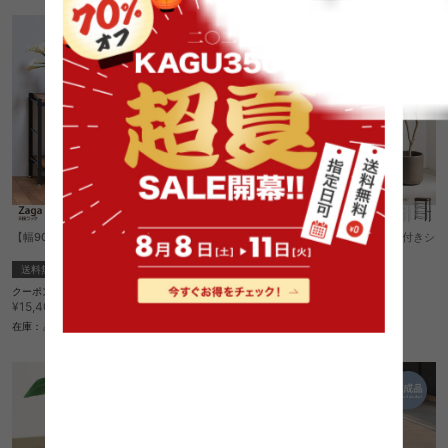
【幅90cm】Zaga 2段ラック
【幅70cm】Tito 傘立て・引き出し付きシ
ューズラック
送料無料
送料無料
クーポン利用で
9
件
¥13,090
¥15,400→
¥8,999
在庫：△
在庫：△