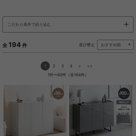
こだわり条件で絞り込む
194
全
件
並び替え
1
2
3
4
>
>>
1件〜60件（全194件）