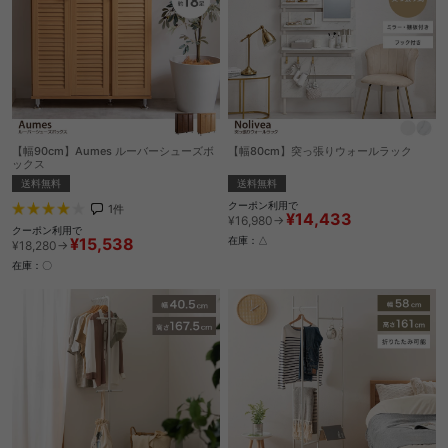
【幅90cm】Aumes ルーバーシューズボ
【幅80cm】突っ張りウォールラック
ックス
送料無料
送料無料
クーポン利用で
1
件
¥14,433
¥16,980→
クーポン利用で
¥15,538
在庫：△
¥18,280→
在庫：〇