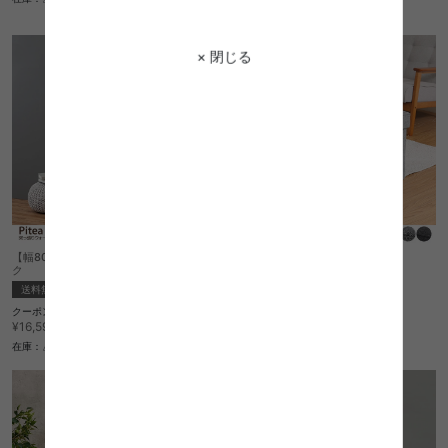
在庫：△
× 閉じる
【幅80cm】 Pitea 突っ張りウォールラッ
Dino トランクベンチ
ク
¥5,970
送料無料
クーポン利用で
在庫：〇
¥14,101
¥16,590→
在庫：△