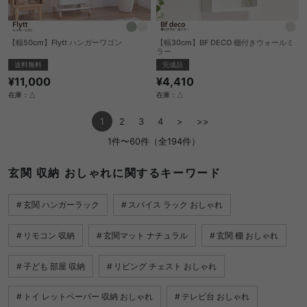
【幅50cm】Flytt ハンガーワゴン
【幅30cm】BF DECO 棚付きウォールミ
ラー
送料無料
完成品
¥11,000
¥4,410
在庫：△
在庫：△
1
2
3
4
>
>>
1件〜60件（全194件）
玄関 収納 おしゃれに関するキーワード
玄関 ハンガーラック
スパイス ラック おしゃれ
リモコン 収納
玄関マット ナチュラル
玄関 棚 おしゃれ
子ども 部屋 収納
リビング チェスト おしゃれ
トイ レットペーパー 収納 おしゃれ
テレビ台 おしゃれ