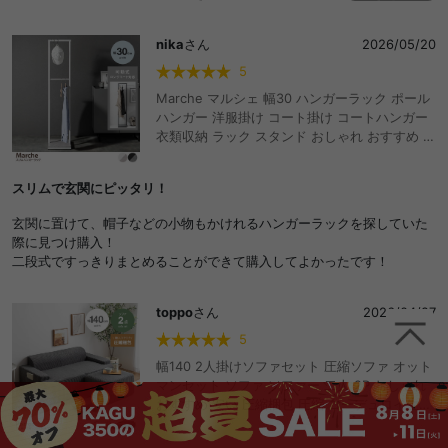
って嬉しいです。
nika
さん
2026/05/20
5
Marche マルシェ 幅30 ハンガーラック ポール
ハンガー 洋服掛け コート掛け コートハンガー
衣類収納 ラック スタンド おしゃれ おすすめ 安
い スリム 2段 頑丈 小さめ 省スペース 可動式
ロングコート S字フック付き 棚付き 一人暮らし
スリムで玄関にピッタリ！
キッズ ファミリー 玄関 リビング ワンルーム 寝
室
玄関に置けて、帽子などの小物もかけれるハンガーラックを探していた
際に見つけ購入！
二段式ですっきりまとめることができて購入してよかったです！
toppo
さん
2026/04/27
5
幅140 2人掛けソファセット 圧縮ソファ オット
マンセット ソファ ソファー 二人 2P おしゃれ
おすすめ 安い 圧縮梱包 圧縮 コーデュロイ生地
脚なし 滑り止め ゆったり 高密度 ローバック 組
立て不要 リビング コンパクト シンプル ワンル