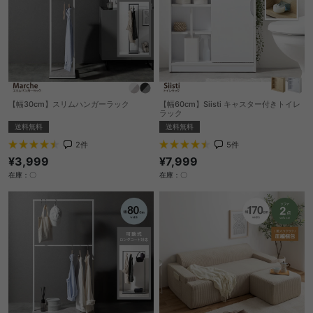
【幅30cm】スリムハンガーラック
【幅60cm】Siisti キャスター付きトイレ
ラック
送料無料
送料無料
2
件
5
件
¥3,999
¥7,999
在庫：〇
在庫：〇