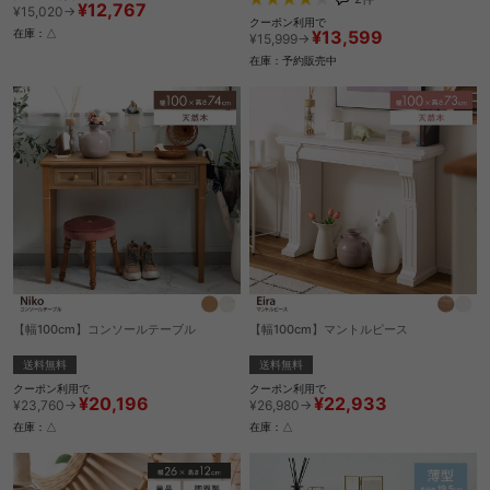
¥12,767
¥15,020→
クーポン利用で
¥13,599
在庫：△
¥15,999→
在庫：予約販売中
【幅100cm】コンソールテーブル
【幅100cm】マントルピース
送料無料
送料無料
クーポン利用で
クーポン利用で
¥20,196
¥22,933
¥23,760→
¥26,980→
在庫：△
在庫：△