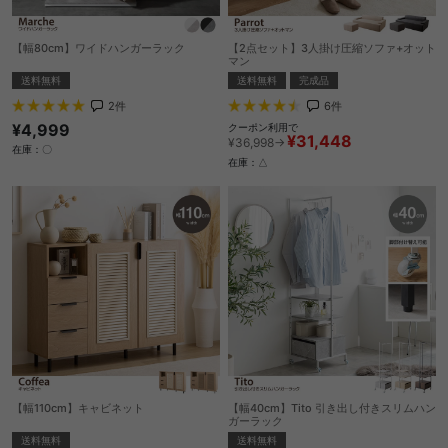
【幅80cm】ワイドハンガーラック
【2点セット】3人掛け圧縮ソファ+オット
マン
送料無料
送料無料
完成品
2
件
6
件
¥4,999
クーポン利用で
¥31,448
¥36,998→
在庫：〇
在庫：△
【幅110cm】キャビネット
【幅40cm】Tito 引き出し付きスリムハン
ガーラック
送料無料
送料無料