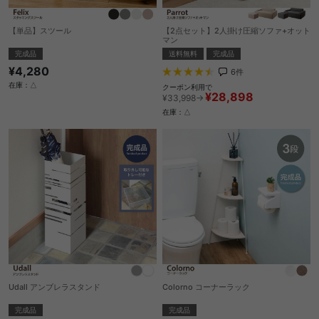
【単品】スツール
【2点セット】2人掛け圧縮ソファ+オット
マン
完成品
送料無料
完成品
¥4,280
6
件
在庫：△
クーポン利用で
¥28,898
¥33,998→
在庫：△
Udall アンブレラスタンド
Colorno コーナーラック
完成品
完成品