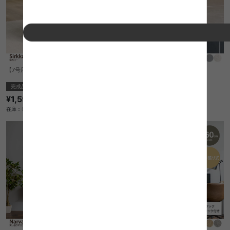
【7号用】Sirkka 鉢カバー
Bethel アンブレラスタンド
完成品
完成品
¥1,590
¥4,990
在庫：〇
在庫：△