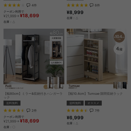
4
件
6
件
¥8,999
クーポン利用で
¥18,699
¥21,999→
在庫：△
在庫：△
【幅80cm】ミラー&収納付きハンガーラ
【幅10.4cm】Tumsae 隙間収納ラック
ック
送料無料
オススメ
送料無料
7
件
2
件
¥6,999
クーポン利用で
¥18,699
¥21,999→
在庫：△
在庫：〇