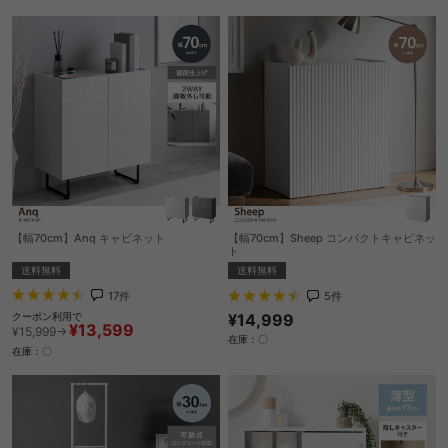
【幅70cm】Anq キャビネット
【幅70cm】Sheep コンパクトキャビネッ
ト
送料無料
送料無料
17
件
5
件
¥14,999
クーポン利用で
¥13,599
¥15,999→
在庫：〇
在庫：〇