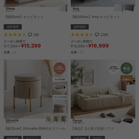
【幅95cm】キャビネット
【幅100cm】Anq キャビネット
送料無料
送料無料
3
件
23
件
クーポン利用で
クーポン利用で
¥15,299
¥16,999
¥17,999→
¥19,999→
在庫：△
在庫：〇
【幅35cm】Etincelle 収納付きスツール
【単品】3人掛け圧縮ソファ
送料無料
オススメ
送料無料
完成品