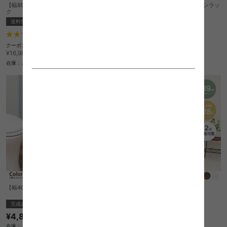
【幅80cm】Narva 突っ張りマガジンラッ
【幅60cm】Narva 突っ張りマガジンラッ
ク
ク
送料無料
送料無料
クーポン利用で
1
件
¥13,328
¥15,680→
クーポン利用で
¥14,433
在庫：△
¥16,980→
在庫：△
【幅40cm】Colorno 2段スリムラック
【幅89cm】Faeto シューズラック
完成品
送料無料
¥4,850
クーポン利用で
¥17,110
¥20,130→
在庫：△