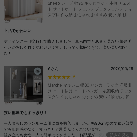
Sheep シープ 幅95 キャビネット 本棚 チェス
ト サイドボード シェルフ ブックシェルフ ディ
スプレイ 収納 おしゃれ おすすめ 安い 扉 棚 可
動棚 扉収納 大容量 スリム 省スペース かわいい
一人暮らし 配線穴 薄型 漫画 コミック キッチン
上品でかわいい
ルーター 玄関 リビング 波型 ナミナミ ワンルー
ム 隠す 高級感
デザインに一目惚れして購入しました。真っ白でとあまり見ない扉デザ
インがおしゃれでかわいいです。しっかり収納できて、良い買い物でし
た！
A
さん
2026/05/29
5
Marche マルシェ 幅80 ハンガーラック 洋服掛
け コート掛け コートハンガー 衣類収納 ラック
スタンド おしゃれ おすすめ 安い 2段 頑丈 省ス
ペース 可動式 ロングコート S字フック付き 棚
付き 一人暮らし キッズ ファミリー 玄関 リビン
狭い部屋でもすっきり!!
グ ワンルーム 寝室
一人暮らしのワンルーム用に白を購入しました。幅80cmなので狭い部屋
でも圧迫感がなく、すっきりと馴染んでくれています。
組み立ても女性一人で簡単にできました。お部屋が一気におしゃれにな
続きを見る