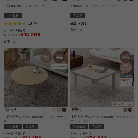
【幅155cm】フロアソファ
Arucco カックンリクライナー
送料無料
完成品
¥4,730
2
件
在庫：△
クーポン利用で
¥15,299
¥17,999→
在庫：△
【円形:天板 68cm×68cm】こたつテーブ
【正方形:天板 60cm×60cm】Milan カジ
ル
ュアルコタツ
送料無料
完成品
送料無料
完成品
クーポン利用で
クーポン利用で
¥17,765
¥14,577