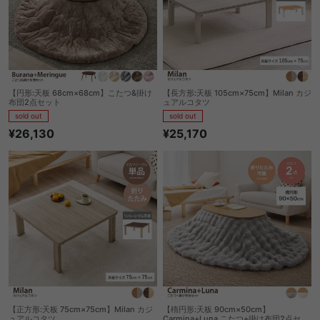
【円形:天板 68cm×68cm】こたつ&掛け
【長方形:天板 105cm×75cm】Milan カジ
布団2点セット
ュアルコタツ
sold out
sold out
¥26,130
¥25,170
【正方形:天板 75cm×75cm】Milan カジ
【楕円形:天板 90cm×50cm】
ュアルコタツ
Carmina+Luna こたつ+掛け布団2点セッ