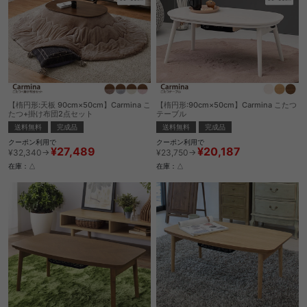
【楕円形:天板 90cm×50cm】Carmina こ
【楕円形:90cm×50cm】Carmina こたつ
たつ+掛け布団2点セット
テーブル
送料無料
完成品
送料無料
完成品
クーポン利用で
クーポン利用で
¥27,489
¥20,187
¥32,340→
¥23,750→
在庫：△
在庫：△