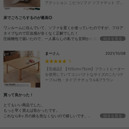
アクッション こたつソファ ソファマット プレ
イマット カウチソファ おしゃれ おすすめ 安い
圧縮 2way 折りたたみ コンパクト アームレス
床でごろごろするのが最高◎
ト 背もたれ 組み換え 自由 2人掛け ファミリー
家族 子供 キッズ 一人暮らし ウレタン コーデユ
ワンルームに住んでいて、ソファを置くか迷っていたのですが、フロア
ロイ フロア カウチ セパレート ごろ寝 座面低い
タイプなので圧迫感が全くなく正解でした！
ゆったり 重ねる 2Psofa 搬入簡単 ワンルーム
圧縮梱包で届いたので、一人暮らしの私でも玄関から搬入できたのも助
続きを見る
来客 お昼寝
かりました！
まー
さん
2021/10/08
5
【完成品】【105cm×75cm】フラットヒーター
を使用していてコンパクトなサイズのこたつテ
ーブル/色・タイプ:ナチュラル&ブラウン
買って良かった！
とてもいい商品でした。
もっと早く買えば良かったです。
これなら8ヶ月の娘も危なくないので嬉しいです。
続きを見る
ありがとうございました。