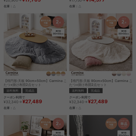
¥20,900→
¥17,150→
在庫：△
在庫：△
【楕円形:天板 90cm×50cm】Carmina こ
【楕円形:天板 90cm×50cm】Carmina こ
たつ+掛け布団2点セット
たつ+掛け布団2点セット
送料無料
完成品
送料無料
完成品
クーポン利用で
クーポン利用で
¥27,489
¥27,489
¥32,340→
¥32,340→
在庫：△
在庫：△