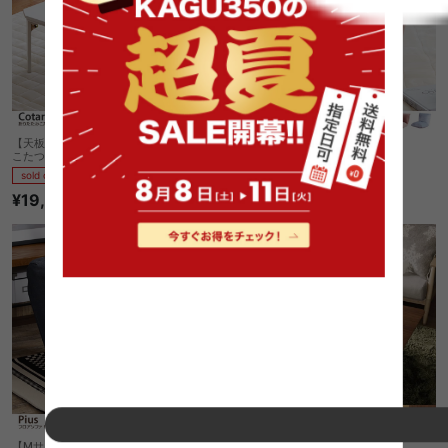
【天板 90cm×60cm】Cotarl 折りたたみ
Arucco リクライニングチェア
こたつテーブル 単品
sold out
sold out
¥4,730
¥19,860
【Mサイズ】Piusフロアソファ
Arrow こたつテーブル