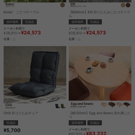
Kolari こたつテーブル
【幅90cm】Elfi 折りたたみこたつテーブ
ル
送料無料
完成品
送料無料
完成品
クーポン利用で
クーポン利用で
¥24,573
¥24,573
¥28,910→
¥28,910→
在庫：△
在庫：△
Chill 折りたたみチェア
【幅120cm】Egg and Beans 折れ脚こた
つ
完成品
送料無料
完成品
¥5,700
クーポン利用で
¥83,232
¥97,920→