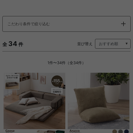
こだわり条件で絞り込む
34
全
件
並び替え
1件〜34件（全34件）