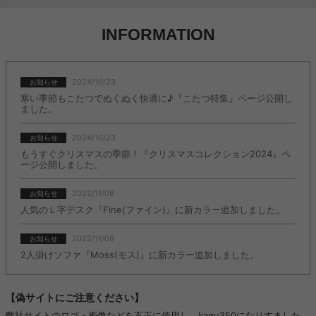
INFORMATION
2024/10/23
お知らせ
寒い季節もこたつでぬくぬく快適に♪『こたつ特集』ページ公開し
ました。
2024/10/23
お知らせ
もうすぐクリスマスの季節！『クリスマスコレクション2024』ペ
ージ公開しました。
2022/11/08
お知らせ
人気のＬ字デスク『Fine(ファイン)』に新カラー追加しました。
2022/11/08
お知らせ
2人掛けソファ『Moss(モス)』に新カラー追加しました。
【偽サイトにご注意ください】
弊社サイトのロゴ・画像などを不正に使用し、kagu350になりすました