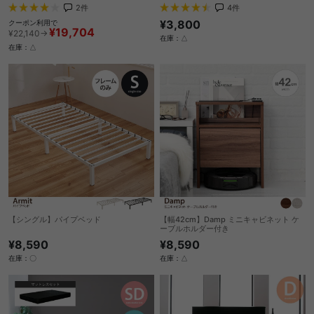
2
件
4
件
¥3,800
クーポン利用で
¥19,704
¥22,140→
在庫：△
在庫：△
【シングル】パイプベッド
【幅42cm】Damp ミニキャビネット ケ
ーブルホルダー付き
¥8,590
¥8,590
在庫：〇
在庫：△