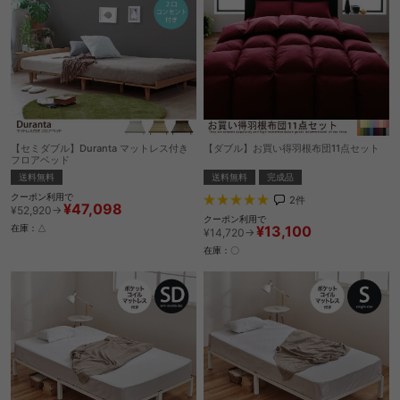
【セミダブル】Duranta マットレス付き
【ダブル】お買い得羽根布団11点セット
フロアベッド
送料無料
完成品
送料無料
クーポン利用で
2
件
¥47,098
¥52,920→
クーポン利用で
¥13,100
在庫：△
¥14,720→
在庫：〇