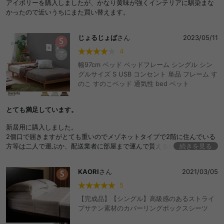
アイボリーを購入しましたが、かなり黄味が強くインテリアに馴染まな
かったので近いうちにまた買い替えます。
じょるじょば
さん
2023/05/11
4
幅97cm ベッド ベッドフレーム シングル シン
グルサイズ S USB コンセント 単品 フレーム す
のこ すのこベッド 通気性 bed ベット
とても満足しています。
新居用に購入しました。
2個口で届きますがとても重いのでメゾネットタイプで2階に住んでいる
方等は二人で運ぶか、配送業者に部屋まで運んで貰えるか確認するのを
続きを見る
オススメします。
開封・組み立ては小さい箱からが良いと思います。
KAORI
さん
2021/03/05
ネジなど部品が多いので大変そうに感じますが、組み立ては至ってシン
プルでわかりやすくIKEAより楽でした。
5
ただ、すのこ部分の板が重いのでそこだけが苦戦ポイントです。
【完成品】【シングル】高級感のあるストライ
私は女性ですが一人で2台組み立てました。重さ以外はサクサクすすめる
プサテン素材のカバーリングボックスシーツ
事ができました。強度もあり、我が家は2台をくっつけて大人二人と小さ
い子の3人で寝ています。