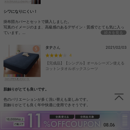
今まで敷布団でしたがこれで、床の掃除も楽になりますし湿気が籠もる
こともないのでとても満足しています。
シワになりにくい！
枕元のコンセントも使い勝手がよく、宮前にはティッシュボックスを置
いたりできるので、このデザインと使い勝手を考えるとかなりコスパが
掛布団カバーとセットで購入しました。
よいと思います。
写真のイメージのまま、高級感のあるデザイン・質感でとても気に入っ
ています。
続きを見る
ひとつ、すのこ部分の板の傷が何箇所かありました。
また、何度洗濯しても、シワが目立たないので、肌触りも良いままです
上にマットレス置くので私は気になりませんが、−★にしました。
し、見た目もずっと綺麗です！
タナ
さん
2021/02/03
4
【完成品】【シングル】オールシーズン使える
コットンタオルボックスシーツ
肌触りがとても良いです。
色のバリエーションが多く洗い替えも楽しみです。
肌触りがとても良く年中快適に使用できそうです。