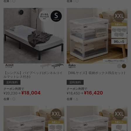
在庫：〇
在庫：〇
【シングル】パイプベッド(ボンネルコイ
【XXLサイズ】収納ボックス(5点セット)
ルマットレス付き)
送料無料
送料無料
クーポン利用で
クーポン利用で
¥16,420
¥18,004
¥18,450→
¥20,230→
在庫：△
在庫：〇