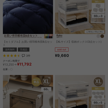
【セミダブル】お買い得羽根布団8点セッ
【XLサイズ】収納ボックス(3点セット)
ト
sold out
送料無料
完成品
¥9,660
3
件
クーポン利用で
¥11,792
¥13,250→
在庫：〇