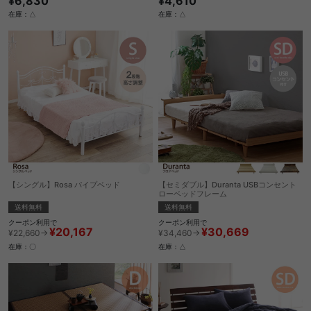
¥6,830
¥4,610
在庫：△
在庫：△
【シングル】Rosa パイプベッド
【セミダブル】Duranta USBコンセント
ローベッドフレーム
送料無料
送料無料
クーポン利用で
クーポン利用で
¥20,167
¥30,669
¥22,660→
¥34,460→
在庫：〇
在庫：△