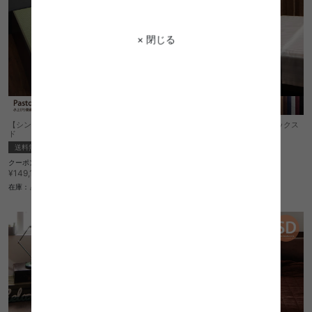
× 閉じる
【シングル】Pasto 小上がり畳連結ベッ
ストライプサテンカバーリング ボックス
ド
シーツ【シングル】
送料無料
完成品
クーポン利用で
1
件
¥132,725
¥149,130→
¥3,390
在庫：△
在庫：△