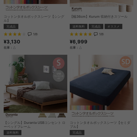
コットンタオルボックスシーツ【シング
【幅36cm】Kurum 収納付きスツール
ル】
送料無料
完成品
オススメ
完成品
1
件
1
件
¥6,999
¥3,130
在庫：△
在庫：△
【シングル】Duranta USBコンセント ロ
コットンタオルボックスシーツ【セミダ
ーベッドフレーム
ブル】
送料無料
完成品