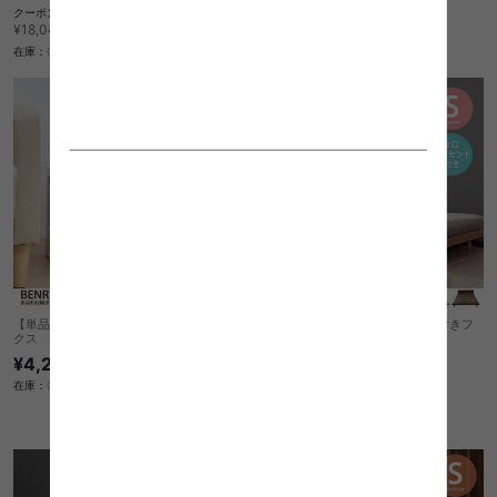
クーポン利用で
在庫：〇
¥16,055
¥18,040→
在庫：〇
【単品:幅41cm】BENRY 多目的収納ボッ
【シングル】Duranta マットレス付きフ
クス
ロアベッド
¥4,290
送料無料
クーポン利用で
在庫：〇
¥32,849
¥36,910→
在庫：△