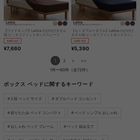
【ワイドキング】Latina のびのびタオル
【セミダブル〜ダブル】Latina のびのび
地 ピッタリフィットボックスシーツ
タオル地 ピッタリフィットボックスシー
ツ
sold out
sold out
¥7,660
¥5,390
1
2
>
>>
1件〜60件（全72件）
ボックス ベッドに関するキーワード
2 段 ベッド サイズ
ダブルベッド コンセント
折りたたみ ベッド コンパクト
ベッド シンプル おしゃれ
おしゃれ ベッド フレーム
ベッド 組み立て