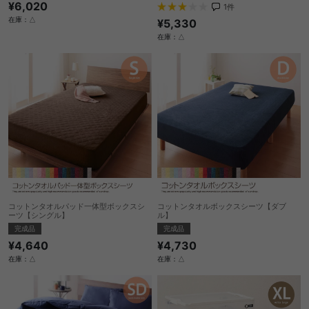
¥6,020
1
件
在庫：△
¥5,330
在庫：△
コットンタオルパッド一体型ボックスシ
コットンタオルボックスシーツ【ダブ
ーツ【シングル】
ル】
完成品
完成品
¥4,640
¥4,730
在庫：△
在庫：△