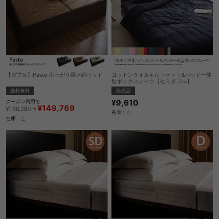
【ダブル】Pasto 小上がり畳連結ベッド
コットンタオルキルトケット&パッド一体
型ボックスシーツ【セミダブル】
送料無料
完成品
¥9,610
クーポン利用で
¥149,769
¥168,280→
在庫：△
在庫：△