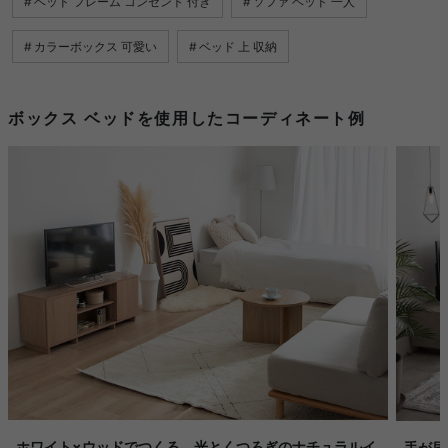
ベッド フレーム コンセント 付き
ソファ ベッド 一人
カラーボックス 可愛い
ベッド 上 収納
ボックス ベッドを使用したコーディネート例
ホワイト×ウッドでつくる、光とくつろぎのナチュラルイ
手が届