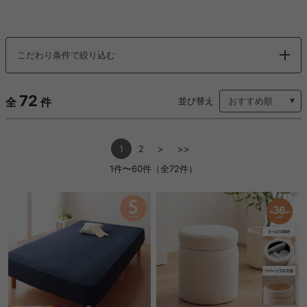
こだわり条件で絞り込む
72
全
件
並び替え
1
2
>
>>
1件〜60件（全72件）