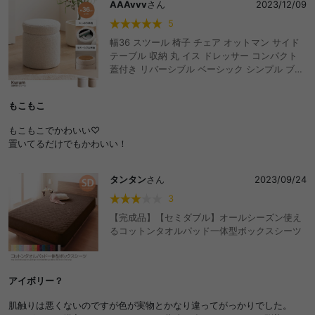
AAAvvv
さん
2023/12/09
5
幅36 スツール 椅子 チェア オットマン サイド
テーブル 収納 丸 イス ドレッサー コンパクト
蓋付き リバーシブル ベーシック シンプル ブー
クレ プードルファー デスク 収納ボックス コン
パクト いす ラウンド 一人暮らし リビング 玄関
もこもこ
ワンルーム ソファ ベッド 子供部屋 おもちゃ箱
もこもこでかわいい♡
置いてるだけでもかわいい！
タンタン
さん
2023/09/24
3
【完成品】【セミダブル】オールシーズン使え
るコットンタオルパッド一体型ボックスシーツ
アイボリー？
肌触りは悪くないのですが色が実物とかなり違ってがっかりでした。