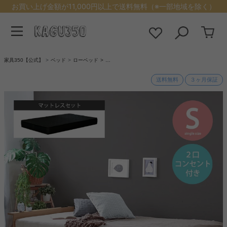
お買い上げ金額が11,000円以上で送料無料（※一部地域を除く）
家具350【公式】
ベッド
ローベッド
…
送料無料
３ヶ月保証