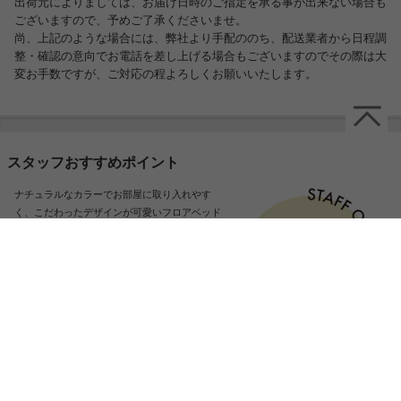
出荷元によりましては、お届け日時のご指定を承る事が出来ない場合も
ございますので、予めご了承くださいませ。
尚、上記のような場合には、弊社より手配ののち、配送業者から日程調
整・確認の意向でお電話を差し上げる場合もございますのでその際は大
変お手数ですが、ご対応の程よろしくお願いいたします。
スタッフおすすめポイント
ナチュラルなカラーでお部屋に取り入れやす
く、こだわったデザインが可愛いフロアベッド
です。ベッドの左右に隔たりを無くしたデザイ
ンで、複数台で繋げてご利用いただくことも可
能です♪小さめのマットレスを合わせるとサイ
ドテーブルにもなる使い勝手の良いデザインの
ベッドです!