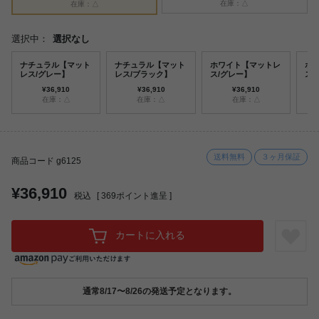
在庫：△
在庫：△
選択中：
選択なし
ナチュラル【マット
ナチュラル【マット
ホワイト【マットレ
ホ
レス/グレー】
レス/ブラック】
ス/グレー】
ス
¥36,910
¥36,910
¥36,910
在庫：△
在庫：△
在庫：△
送料無料
３ヶ月保証
商品コード g6125
¥36,910
税込
[
369
ポイント進呈 ]
カートに入れる
通常8/17〜8/26の発送予定となります。