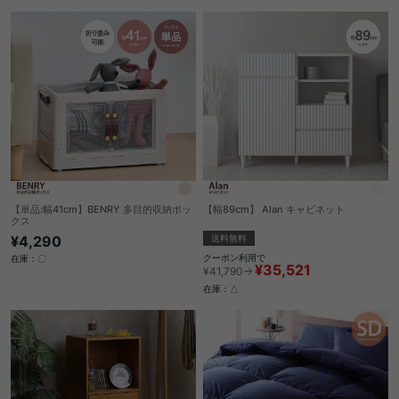
【単品:幅41cm】BENRY 多目的収納ボッ
【幅89cm】 Alan キャビネット
クス
送料無料
¥4,290
クーポン利用で
在庫：〇
¥35,521
¥41,790→
在庫：△