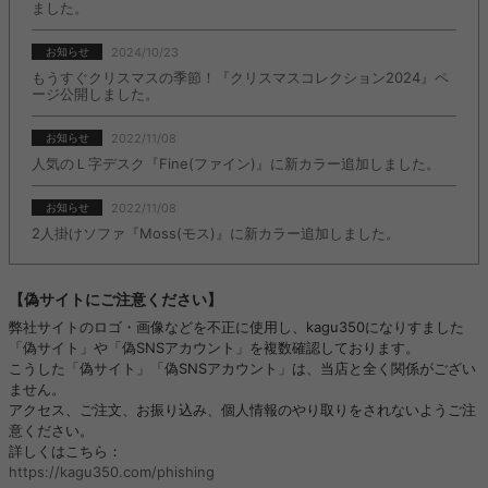
ました。
2024/10/23
お知らせ
もうすぐクリスマスの季節！『クリスマスコレクション2024』ペ
ージ公開しました。
2022/11/08
お知らせ
人気のＬ字デスク『Fine(ファイン)』に新カラー追加しました。
2022/11/08
お知らせ
2人掛けソファ『Moss(モス)』に新カラー追加しました。
【偽サイトにご注意ください】
弊社サイトのロゴ・画像などを不正に使用し、kagu350になりすました
「偽サイト」や「偽SNSアカウント」を複数確認しております。
こうした「偽サイト」「偽SNSアカウント」は、当店と全く関係がござい
ません。
アクセス、ご注文、お振り込み、個人情報のやり取りをされないようご注
意ください。
詳しくはこちら：
https://kagu350.com/phishing