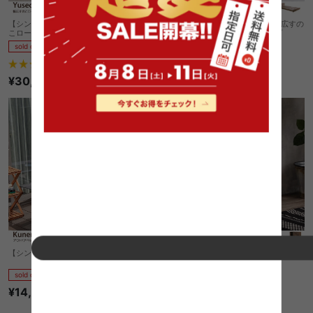
【シングル】Yuseong 幅120cm幅広すの
【シングル】Yuseong 幅120cm幅広すの
こローベッド ヘッドボードタイプ(ボン
こローベッド ヘッドボードタイプ
ネルマットレス付き)
sold out
sold out
1
件
14
件
¥30,979
¥19,999〜
【シングル】kunemil アウトドアベッド
Cave 寄木柄扉付ミドルボード
sold out
sold out
¥14,990
18
件
¥9,999