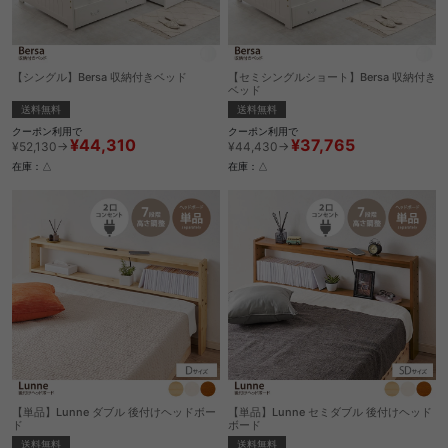
【シングル】Bersa 収納付きベッド
【セミシングルショート】Bersa 収納付き
ベッド
送料無料
送料無料
クーポン利用で
クーポン利用で
¥44,310
¥37,765
¥52,130→
¥44,430→
在庫：△
在庫：△
【単品】Lunne ダブル 後付けヘッドボー
【単品】Lunne セミダブル 後付けヘッド
ド
ボード
送料無料
送料無料