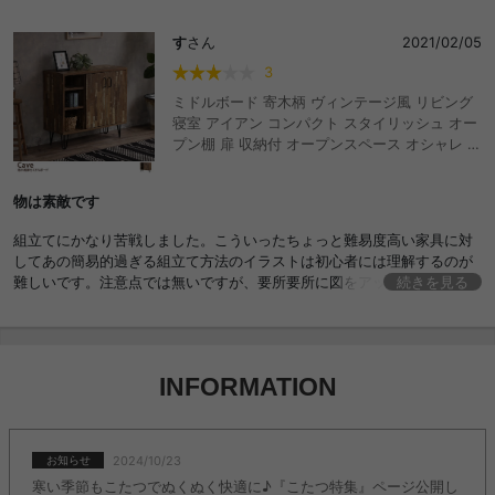
す
さん
2021/02/05
3
ミドルボード 寄木柄 ヴィンテージ風 リビング
寝室 アイアン コンパクト スタイリッシュ オー
プン棚 扉 収納付 オープンスペース オシャレ デ
ィスプレイ ダークブラウン おしゃれ おすすめ
安い
物は素敵です
組立てにかなり苦戦しました。こういったちょっと難易度高い家具に対
してあの簡易的過ぎる組立て方法のイラストは初心者には理解するのが
難しいです。注意点では無いですが、要所要所に図をアップしたような
続きを見る
イラストがあったらよかったのになと思いました。その為星減らしてま
す。家具はお部屋をよりオシャレにしてくれる1点になりました、ありが
とうございます。
INFORMATION
2024/10/23
お知らせ
寒い季節もこたつでぬくぬく快適に♪『こたつ特集』ページ公開し