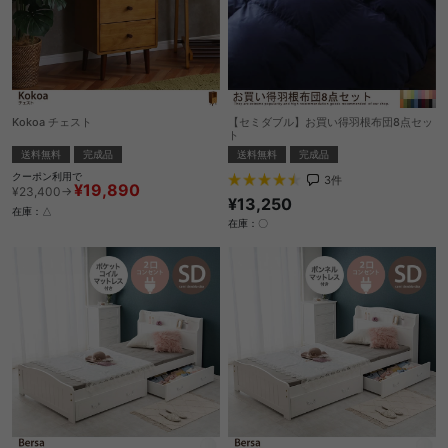
Kokoa チェスト
【セミダブル】お買い得羽根布団8点セッ
ト
送料無料
完成品
送料無料
完成品
クーポン利用で
3
件
¥19,890
¥23,400→
¥13,250
在庫：△
在庫：〇