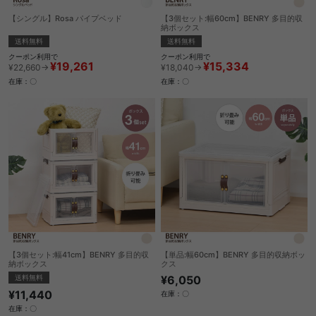
【シングル】Rosa パイプベッド
【3個セット:幅60cm】BENRY 多目的収
納ボックス
送料無料
送料無料
クーポン利用で
クーポン利用で
¥19,261
¥15,334
¥22,660→
¥18,040→
在庫：〇
在庫：〇
【3個セット:幅41cm】BENRY 多目的収
【単品:幅60cm】BENRY 多目的収納ボッ
納ボックス
クス
送料無料
¥6,050
¥11,440
在庫：〇
在庫：〇