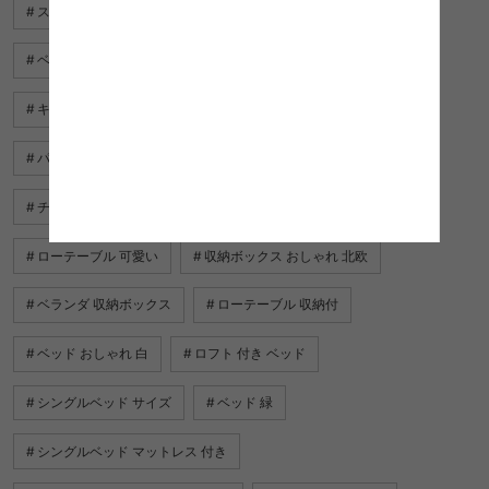
スライド 収納
w ベッド
ベッド シーツ おしゃれ
ベッド 充電
ソファベッド 3人掛け
キッチン収納 キャビネット
脱衣所 タオル 収納
パイプベッド 白
可愛い ベッド フレーム
チェスト ベッド
テーブル 収納 リビング
ローテーブル 可愛い
収納ボックス おしゃれ 北欧
ベランダ 収納ボックス
ローテーブル 収納付
ベッド おしゃれ 白
ロフト 付き ベッド
シングルベッド サイズ
ベッド 緑
シングルベッド マットレス 付き