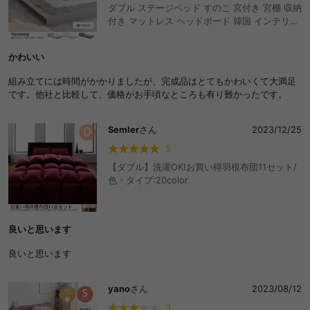
ダブル ステージベッド すのこ 宮付き 宮棚 収納
付き マットレス ヘッドボード 韓国 インテリア
おしゃれ オシャレ おすすめ 人気 ボード 1人暮
らし フロア ワンルーム 木目調 ウッド ロータイ
かわいい
プ ロースタイル 木製 低床 子供部屋 子ども お
しゃれ おすすめ 安い
組み立てには時間がかかりましたが、完成品はとてもかわいくて大満足
です。他社と比較して、価格がお手頃なところも有り難かったです。
Semler
さん
2023/12/25
5
【ダブル】洗濯OK!お買い得羽根布団11セット/
色・タイプ:20color
良いと思います
良いと思います
yano
さん
2023/08/12
3