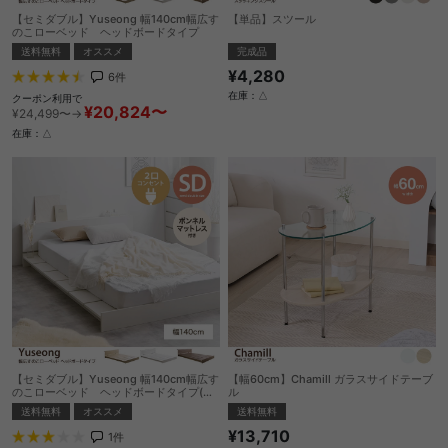
【セミダブル】Yuseong 幅140cm幅広す
【単品】スツール
のこローベッド ヘッドボードタイプ
完成品
送料無料
オススメ
¥4,280
6
件
在庫：△
クーポン利用で
¥20,824〜
¥24,499〜→
在庫：△
【セミダブル】Yuseong 幅140cm幅広す
【幅60cm】Chamill ガラスサイドテーブ
のこローベッド ヘッドボードタイプ(ボ
ル
ンネルマットレス付き)
送料無料
オススメ
送料無料
¥13,710
1
件