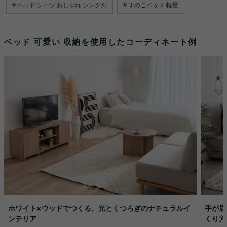
ベッド シーツ おしゃれ シングル
すのこベッド 軽量
ベッド 可愛い 収納を使用したコーディネート例
ホワイト×ウッドでつくる、光とくつろぎのナチュラルイ
手が届
ンテリア
くり方