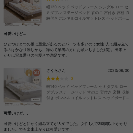
幅120 ベッド ベッドフレーム シングル ロー セ
ミダブル ステージベッド すのこ 宮付き 宮棚 収
納付き ボンネルコイルマットレス ヘッドボー
ド 韓国 インテリア おしゃれ オシャレ おすすめ
人気 ボード 1人暮らし フロア ワンルーム 木目
可愛いけど…
調 ウッド ロータイプ ロースタイル 木製 低床
子供部屋 子ども おしゃれ おすすめ 安い
ひとつひとつの板に重量があるのとパーツも多いので女性1人で組み立て
るのはかなり難しかも。諦めて業者の方にお願いしました(笑)。出来上
がりは写真通りの可愛さで満足です。
さくら
さん
2023/06/30
3
幅140 ベッド ベッドフレーム セミダブル ロー
ダブル ステージベッド すのこ 宮付き 宮棚 収納
付き ボンネルコイルマットレス ヘッドボード
韓国 インテリア おしゃれ オシャレ おすすめ 人
気 ボード 1人暮らし フロア ワンルーム 木目調
可愛いけど、、
ウッド ロータイプ ロースタイル 木製 低床 子供
部屋 子ども おしゃれ おすすめ 安い
可愛いけどとにかく組み立てが大変でした。女性1人で3時間以上かかり
ました。でも出来上がりは可愛いです！