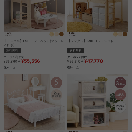
【シングル】Lelu ロフトベッド(マットレ
【シングル】Lelu ロフトベッド
ス付き)
送料無料
送料無料
クーポン利用で
クーポン利用で
¥47,778
¥55,556
¥56,210→
¥65,360→
在庫：△
在庫：△