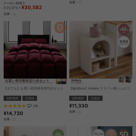
在庫：〇
クーポン利用で
¥30,582
¥35,979→
在庫：△
【ダブル】お買い得羽根布団11点セット
【幅40cm】Ardery テラゾー柄シェルフ
送料無料
完成品
送料無料
完成品
¥11,330
2
件
在庫：△
¥14,720
在庫：〇