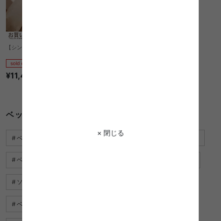
【シングル】お買い得羽根布団8点セット
sold out
¥11,470
1件〜37件（全37件）
ベッド 可愛い 収納に関するキーワード
× 閉じる
ベッド フレーム クイーン
パントリー 収納 ボックス おすすめ
ベッド フレーム すのこ ダブル
ベッド サイド テーブル 安い
ソファ ベッド インテリア
傘 収納
ベッド サイド テーブル ガラス
ベッド ベージュ