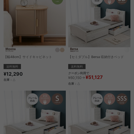
【幅48cm】サイドキャビネット
【セミダブル】Bersa 収納付きベッド
送料無料
送料無料
¥12,290
クーポン利用で
¥51,127
¥60,150→
在庫：△
在庫：△