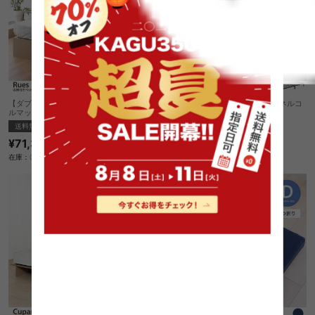
【ダブル】収納付きベッド(ポケットコイ
【セミダブル】パイプベッド(ボンネルコ
ルマットレス付き)
イルマットレス付き)
送料無料
NEW
送料無料
¥71,370
¥27,420
在庫：〇
在庫：〇