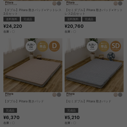
【ダブル】Pitara 敷きパッド+マットレス
【セミダブル】Pitara 敷きパッド+マット
2点セット
レス2点セット
送料無料
完成品
送料無料
完成品
¥24,220
¥20,760
在庫：〇
在庫：〇
【ダブル】Pitara 敷きパッド
【セミダブル】Pitara 敷きパッド
完成品
完成品
¥6,370
¥5,210
在庫：〇
在庫：〇