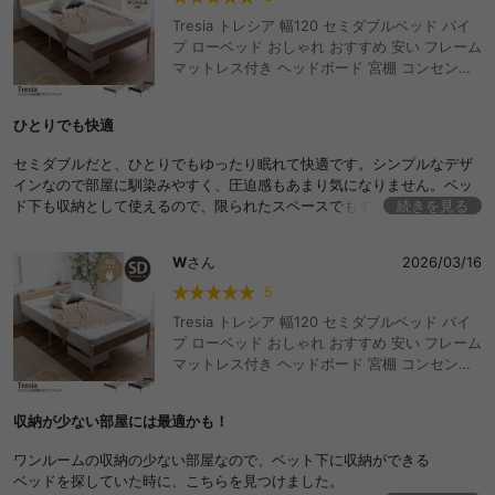
Tresia トレシア 幅120 セミダブルベッド パイ
プ ローベッド おしゃれ おすすめ 安い フレーム
マットレス付き ヘッドボード 宮棚 コンセント
ベッド下収納 コンパクト かわいい かっこいい
湿気対策 一人暮らし ワンルーム ボンネルコイ
ひとりでも快適
ル 2段階 高さ調節 通気性
セミダブルだと、ひとりでもゆったり眠れて快適です。シンプルなデザ
インなので部屋に馴染みやすく、圧迫感もあまり気になりません。ベッ
ド下も収納として使えるので、限られたスペースでもすっきり過ごせて
続きを見る
います。
W
さん
2026/03/16
5
Tresia トレシア 幅120 セミダブルベッド パイ
プ ローベッド おしゃれ おすすめ 安い フレーム
マットレス付き ヘッドボード 宮棚 コンセント
ベッド下収納 コンパクト かわいい かっこいい
湿気対策 ポケットコイル 通気性 一人暮らし ワ
収納が少ない部屋には最適かも！
ンルーム ポケットコイル 2段階 高さ調節 通気
性
ワンルームの収納の少ない部屋なので、ベット下に収納ができる
ベッドを探していた時に、こちらを見つけました。