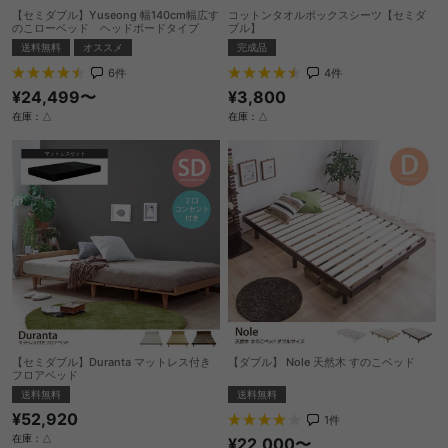
【セミダブル】Yuseong 幅140cm幅広す
コットンタオルボックスシーツ【セミダ
のこローベッド ヘッドボードタイプ
ブル】
送料無料
オススメ
完成品
6
件
4
件
¥24,499〜
¥3,800
在庫：△
在庫：△
【セミダブル】Duranta マットレス付き
【ダブル】 Nole 天然木 すのこベッド
フロアベッド
送料無料
送料無料
¥52,920
1
件
在庫：△
¥22,000〜