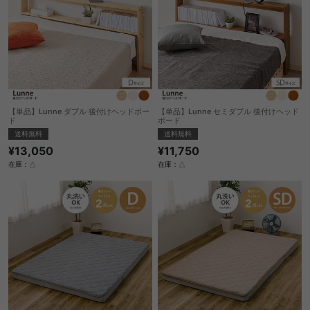
【単品】Lunne ダブル 後付けヘッドボー
【単品】Lunne セミダブル 後付けヘッド
ド
ボード
送料無料
送料無料
¥13,050
¥11,750
在庫：△
在庫：△