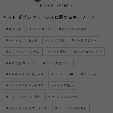
1件〜60件（全210件）
ベッド ダブル マットレスに関するキーワード
丸 ベッド
ベッド キッズ
すのこ ベッド 格安
ベッド カバー セット
ベッド 子供
ベッド ブラウン
ロフトベッド フレーム
ベッド 高い
シングルベッド 木
収納 付き 畳 ベッド
ベッド 敷きパット
折り畳み ベッド おしゃれ
ベッド 二人用
ベッド 黒
ベッド サイド インテリア
ベッド 可愛い
マットレス ベッド 激安
セミシングルベッド
ソファ ベッド 用 マットレス
ベッド シングル 激安