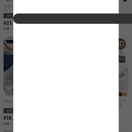
【ダブル】圧縮ポケットコイルマットレ
【ダブル】ウレタンマットレス
ス
送料無料
完成品
送料無料
完成品
¥21,940
¥21,670
在庫：〇
在庫：△
【セミダブル】ウレタンマットレス
【セミダブル】コンセント付きすのこベ
ッド(ポケットコイルマットレス付き)
送料無料
完成品
送料無料
¥18,890
¥43,780
在庫：〇
在庫：△