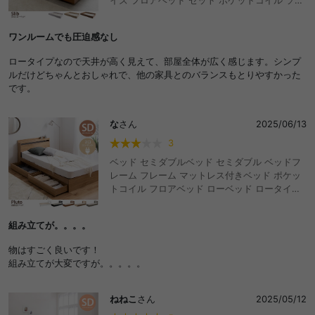
ァー おしゃれ おすすめ スノコ 寝具 ウッド 入
れる 木製 しっかり 低い すっきり 通気性 すっ
ワンルームでも圧迫感なし
ぽり ドロップマット 寝心地 圧縮梱包 耐圧分散
一人暮らし ひとり暮らし ワンルーム 寝室 木目
ロータイプなので天井が高く見えて、部屋全体が広く感じます。シンプ
ノイズレス リラックス 快適 快眠 おしゃれ おす
ルだけどちゃんとおしゃれで、他の家具とのバランスもとりやすかった
すめ 安い
です。
な
さん
2025/06/13
3
ベッド セミダブルベッド セミダブル ベッドフ
レーム フレーム マットレス付きベッド ポケッ
トコイル フロアベッド ローベッド ロータイプ
すのこベッド 一人暮らし ひとりぐらし ワンル
ーム 宮棚 ヘッドボード コンセント ベット マッ
組み立てが。。。。
トレス マットレス付き マットレスセット おし
ゃれ おすすめ 安い
物はすごく良いです！
組み立てが大変ですが。。。。。
ねねこ
さん
2025/05/12