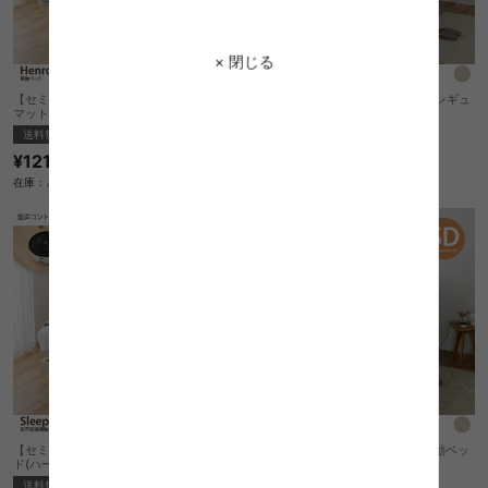
× 閉じる
【セミダブル】Henro 電動ベッド(ハード
【セミダブル】Henro 電動ベッド(レギュ
マットレス付き)
ラーマットレス付き)
送料無料
送料無料
¥121,580
¥121,580
在庫：△
在庫：△
【セミダブル】Sleepy 音声認識電動ベッ
【セミダブル】Sleepy 音声認識電動ベッ
ド(ハードマットレス付き)
ド(レギュラーマットレス付き)
送料無料
送料無料