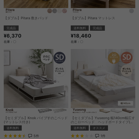
【ダブル】Pitara 敷きパッド
【ダブル】Pitara マットレス
完成品
送料無料
完成品
¥6,370
¥18,460
在庫：〇
在庫：〇
【セミダブル】Knok パイプすのこベッド
【セミダブル】Yuseong 幅140cm幅広す
(マットレス付き)
のこローベッド ヘッドボードタイプ(ボ
ンネルマットレス付き)
送料無料
送料無料
オススメ
5
件
1
件