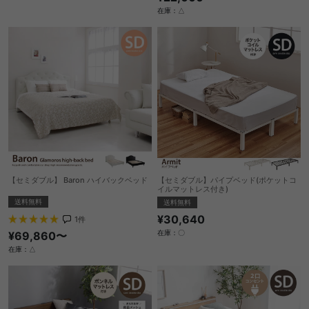
在庫：△
【セミダブル】 Baron ハイバックベッド
【セミダブル】パイプベッド(ポケットコ
イルマットレス付き)
送料無料
送料無料
¥30,640
1
件
在庫：〇
¥69,860〜
在庫：△