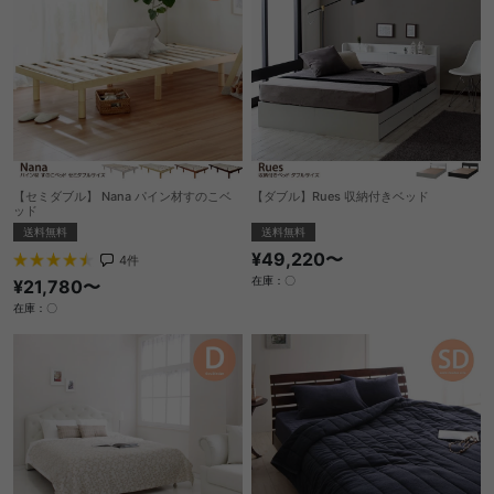
【セミダブル】 Nana パイン材すのこベ
【ダブル】Rues 収納付きベッド
ッド
送料無料
送料無料
¥49,220〜
4
件
在庫：〇
¥21,780〜
在庫：〇