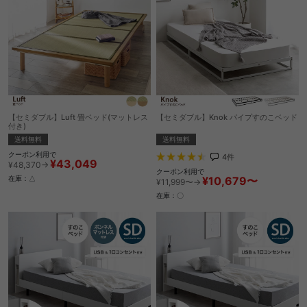
【セミダブル】Luft 畳ベッド(マットレス
【セミダブル】Knok パイプすのこベッド
付き)
送料無料
送料無料
クーポン利用で
4
件
¥43,049
¥48,370→
クーポン利用で
¥10,679〜
在庫：△
¥11,999〜→
在庫：〇