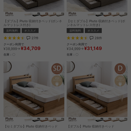
【ダブル】Pluto 収納付きベッド(ボンネ
【セミダブル】Pluto 収納付きベッド(ボ
ルマットレス付き)
ンネルマットレス付き)
送料無料
オススメ
送料無料
オススメ
27
件
28
件
クーポン利用で
クーポン利用で
¥34,709
¥31,149
¥38,999→
¥34,999→
在庫：〇
在庫：〇
【セミダブル】Pluto 収納付きベッド
【ダブル】Pluto 収納付きベッド