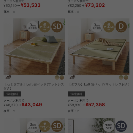
クーポン利用で
クーポン利用で
¥53,533
¥73,202
¥60,150→
¥82,250→
在庫：△
在庫：△
【セミダブル】Luft 畳ベッド(マットレス
【ダブル】Luft 畳ベッド(マットレス付き)
付き)
送料無料
送料無料
クーポン利用で
クーポン利用で
¥52,358
¥43,049
¥58,830→
¥48,370→
在庫：△
在庫：△