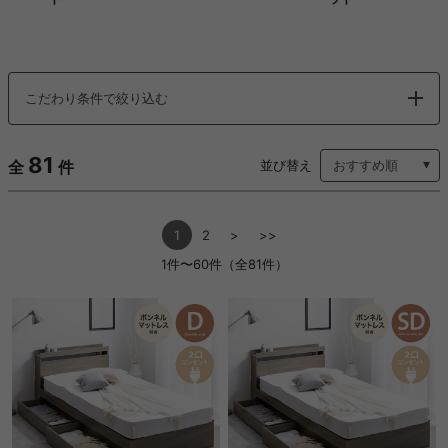
こだわり条件で絞り込む
81
全
件
並び替え
1
2
>
>>
1件〜60件（全81件）