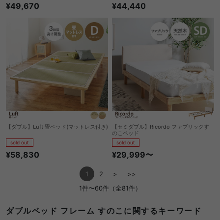
¥49,670
¥44,440
【ダブル】Luft 畳ベッド(マットレス付き)
【セミダブル】Ricordo ファブリックす
のこベッド
sold out
sold out
¥58,830
¥29,999〜
1
2
>
>>
1件〜60件（全81件）
ダブルベッド フレーム すのこに関するキーワード