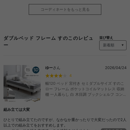
コーディネートをもっと見る
ダブルベッド フレーム すのこのレビュ
並び替え
ー
ゆー
さん
2026/04/24
4
幅120 ベッド 宮付き セミダブルサイズ すのこ
ロー フレーム ポケットコイルマットレス 収納
棚 一人暮らし 白 木目調 ブックシェルフ コンセ
ント USBポート 通気性 ヘッドボード コンパク
ト 省スペース ワンルーム ベッド下 黒脚 ブラッ
組み立ては大変
ク脚 雑誌 おしゃれ おすすめ 安い
ひとりで組み立てたのですが、なかなか重かったりで大変だったので2人
以上での組み立てをおすすめします。