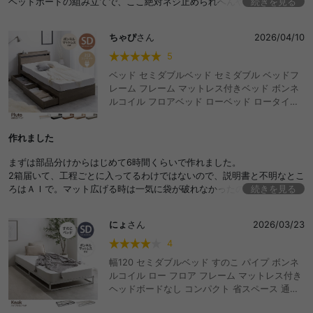
ヘッドボードの組み立てで、ここ絶対ネジ止められへんやろってところ
続きを見る
もあったりしましたが、なんとか完成しました。
もうちょっと高さあったら良かったなって思いましたが、かわいいので
ちゃぴ
さん
2026/04/10
気に入ってます。
5
ベッド セミダブルベッド セミダブル ベッドフ
レーム フレーム マットレス付きベッド ボンネ
ルコイル フロアベッド ローベッド ロータイプ
すのこベッド 一人暮らし ひとりぐらし ワンル
ーム 宮棚 ヘッドボード コンセント ベット マッ
作れました
トレス マットレス付き マットレスセット おし
ゃれ おすすめ 安い
まずは部品分けからはじめて6時間くらいで作れました。
2箱届いて、工程ごとに入ってるわけではないので、説明書と不明なとこ
ろはＡＩで。マット広げる時は一気に袋が破れなかったので膨張にドキ
続きを見る
ドキしながらも楽しかったです。
にょ
さん
2026/03/23
4
幅120 セミダブルベッド すのこ パイプ ボンネ
ルコイル ロー フロア フレーム マットレス付き
ヘッドボードなし コンパクト 省スペース 通気
性 シンプル 一人暮らし ワンルーム 収納 湿気対