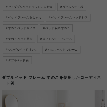
セミダブルベッド マットレス 付き
ダブルベッド 枕
ベッド フレーム おしゃれ
ベッド フレーム ヘッド レス
すのこ ベッド サイズ
ベッド 収納 すのこ
すのこ ベッド 格安
ロフトベッド フレーム
シングルベッド すのこ
すのこ ベッド フレーム
ダブルベッド 白
ダブルベッド フレーム すのこを使用したコーディネ
ート例