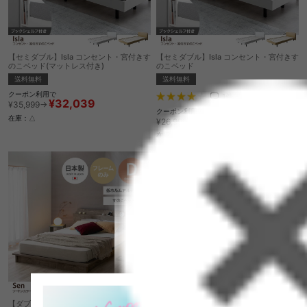
【セミダブル】Isla コンセント・宮付きす
【セミダブル】Isla コンセント・宮付きす
のこベッド(マットレス付き)
のこベッド
送料無料
送料無料
クーポン利用で
1
件
¥32,039
¥35,999→
クーポン利用で
¥24,029〜
在庫：△
¥26,999〜→
在庫：△
【ダブル】Sen ツートンカラーコンセン
【セミダブル】Sen ツートンカラーコン