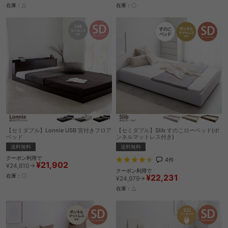
在庫：△
在庫：〇
【セミダブル】Lonnie USB 宮付きフロア
【セミダブル】Slib すのこローベッド(ボ
ベッド
ンネルマットレス付き)
送料無料
送料無料
クーポン利用で
4
件
¥21,902
¥24,610→
クーポン利用で
¥22,231
在庫：〇
¥24,979→
在庫：△