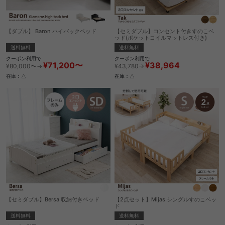
【ダブル】 Baron ハイバックベッド
【セミダブル】コンセント付きすのこベ
ッド(ポケットコイルマットレス付き)
送料無料
送料無料
クーポン利用で
クーポン利用で
¥71,200〜
¥38,964
¥80,000〜→
¥43,780→
在庫：△
在庫：△
【セミダブル】Bersa 収納付きベッド
【2点セット】Mijas シングルすのこベッ
ド
送料無料
送料無料