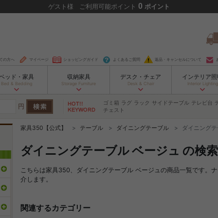
0
ゲスト
様
ご利用可能ポイント
ポイント
ての方へ
マイページ
ショッピングガイド
よくあるご質問
返品・キャンセルについて
ベッド・家具
収納家具
デスク・チェア
インテリア照
Bed & Bedding
Storage Furniture
Desk & Chair
Interior Lighting
ゴミ箱
ラグ
ラック
サイドテーブル
テレビ台
円
チェスト
家具350【公式】
テーブル
ダイニングテーブル
ダイニングテ
ダイニングテーブル ベージュ の検
こちらは家具350、ダイニングテーブル ベージュの商品一覧です。
介します。
関連するカテゴリー