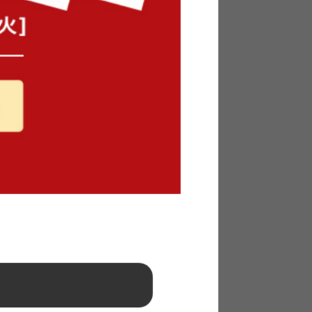
完成品
¥8,060
在庫：〇
フェテー
【3点セット】幅70cm カフェテー
脚
ブル+ダイニングチェア2脚
送料無料
¥23,480
在庫：△