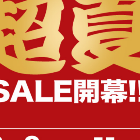
様へ
【長方形:190cm×240cm】Decor
【長方形:130cm×185cm】P
イブルラグマット
ラグマット
完成品
完成品
¥10,370
¥9,560
在庫：〇
在庫：〇
【3点セット】幅80cm カフェテー
【72枚組(約6畳)】Porjus
ブル+ダイニングチェア2脚
フロアタイル