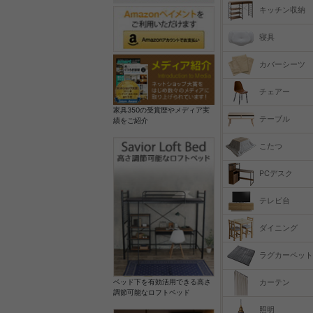
キッチン収納
寝具
カバーシーツ
チェアー
家具350の受賞歴やメディア実
テーブル
績をご紹介
こたつ
PCデスク
テレビ台
ダイニング
ラグカーペット
カーテン
ベッド下を有効活用できる高さ
調節可能なロフトベッド
照明