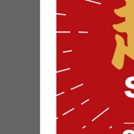
テリアにお悩みの法人のお客
ポイントシステムとは
特定商取引法について
メーカー様へのご案内
メディアへのリース
サイトマップ
お役立ち情報
どうする？不要家具！
家具お部屋に入る？
コーデテクニック
インテリア用語辞典
素材用語辞典
営業日カレンダー
2026年 8月
日
月
火
水
木
金
土