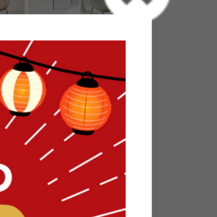
フェテー
【3点セット】幅70cm カフェテー
脚
ブル+ダイニングチェア2脚
送料無料
¥23,480
在庫：△