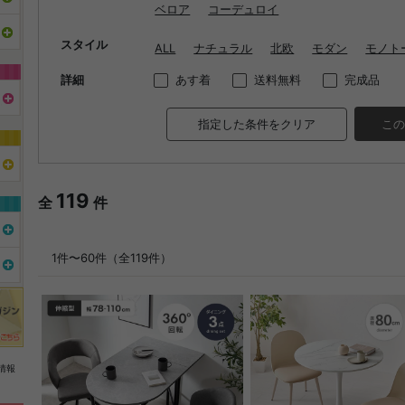
ベロア
コーデュロイ
スタイル
ALL
ナチュラル
北欧
モダン
モノト
詳細
あす着
送料無料
完成品
指定した条件をクリア
この
119
全
件
1件〜60件（全119件）
情報