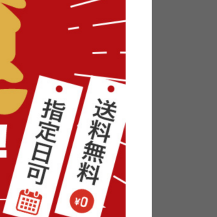
【3点セット】幅70cm カフェテー
hilip
ブル+ダイニングチェア2脚
送料無料
¥23,480
2
件
在庫：△
 ウッド調
【12枚組(約1畳)】Porjus ウッド調
フロアタイル