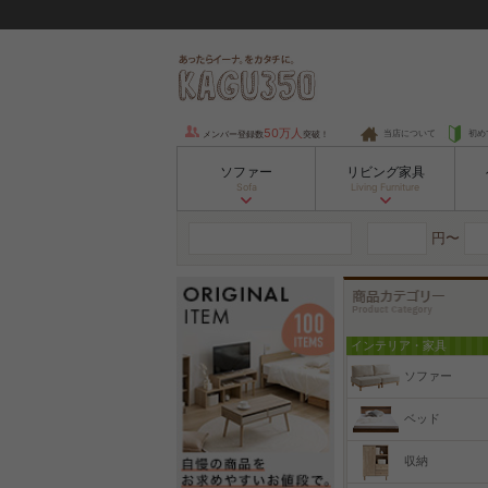
50万人
当店について
初め
メンバー登録数
突破！
ソファー
リビング家具
Sofa
Living Furniture
円〜
インテリア・家具
ソファー
ベッド
収納