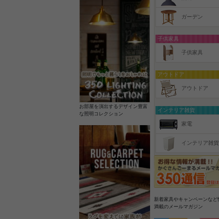
ガーデン
子供家具
子供家具
アウトドア
アウトドア
お部屋を演出するデザイン豊富
インテリア雑貨
な照明コレクション
家電
インテリア雑貨
新着家具やキャンペーンなど
満載のメールマガジン