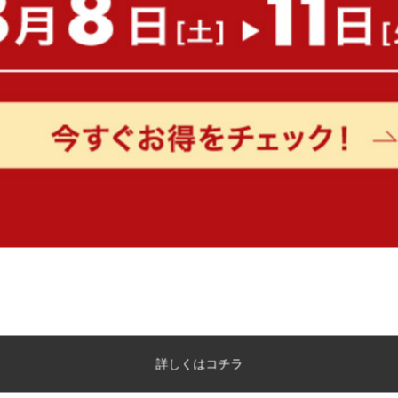
送料無料
送料無料
完成品
¥24,760
¥47,560
在庫：△
在庫：〇
【3点セット】幅80cm カフェテー
【3点セット】幅80cm カ
ブル+ダイニングチェア2脚
ブル+ダイニングチェア2
送料無料
送料無料
詳しくはコチラ
¥24,760
¥24,760
在庫：△
在庫：△