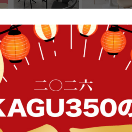
【3点セット】伸縮式ダイニングテ
【3点セット】幅80cm カ
ーブル+回転チェア2脚(PUレザー)
ブル+ダイニングチェア2
送料無料
送料無料
FFク
¥32,997
¥24,760
在庫：△
在庫：△
イン