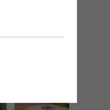
イニング
【長方形:天板 105cm×60cm】
Clye 2WAYこたつテーブル
送料無料
¥28,910
在庫：△