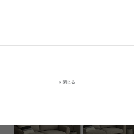
【3点セット】幅60cm カフェテー
【幅110cm】ラウンドダ
× 閉じる
ブル+ダイニングチェア2脚
テーブル
送料無料
送料無料
¥24,390
¥45,560
在庫：△
在庫：△