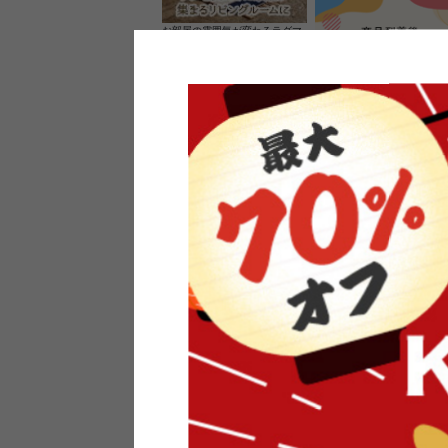
お部屋の雰囲気が変わるラグマ
ット＆カーペット
家具のレビューを書くと10%O
ーポンプレゼント
素材の良さを活かしたウッドソ
ケットのペンダントライト
インフォメーション
よくあるご質問
送料・お支払い
オフィスやモデルハウスなど
返品・交換