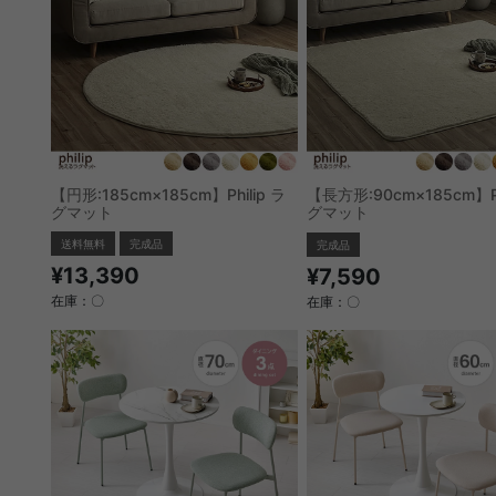
【円形:185cm×185cm】Philip ラ
【長方形:90cm×185cm】Ph
グマット
グマット
送料無料
完成品
完成品
¥13,390
¥7,590
在庫：〇
在庫：〇