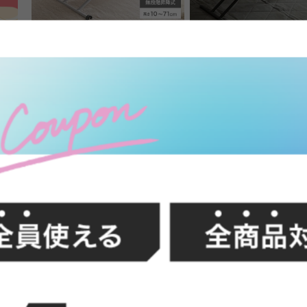
【幅90cm】Saari 無段階ガス圧昇
【幅100cm】Bureauリ
降式テーブル
テーブル
送料無料
完成品
送料無料
クーポン利用で
2
件
¥12,308
¥13,830→
クーポン利用で
FFク
¥16,019
¥17,999→
在庫：△
在庫：〇
イン