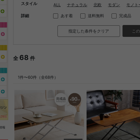
スタイル
ALL
ナチュラル
北欧
モダン
モノト
詳細
あす着
送料無料
完成品
指定した条件をクリア
この
68
全
件
1件〜60件（全68件）
情報