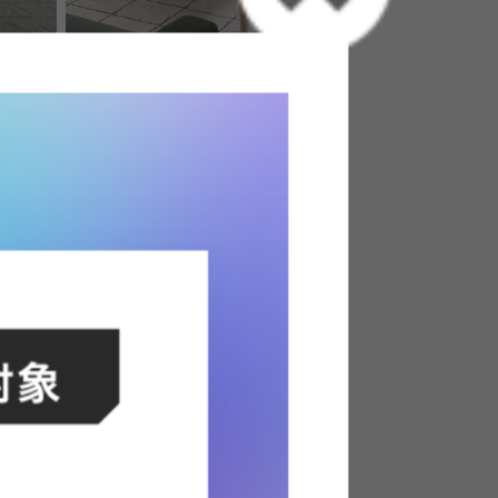
フティング
【長方形:天板 105cm×60cm】
Clye 2WAYこたつテーブル
送料無料
クーポン利用で
¥25,729
¥28,910→
在庫：△