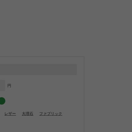
円
レザー
大理石
ファブリック