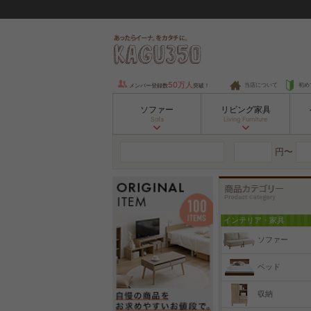
50万人
当店について
初め
メンバー登録数
突破！
ソファー
リビング家具
Sofa
Living Furniture
円〜
インテリア・家具
ソファー
ベッド
収納