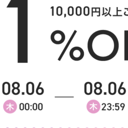
様へ
【幅110cm】 Arunda センターテ
【幅90cm】 Arunda セ
ーブル
ブル
送料無料
送料無料
クーポン利用で
クーポン利用で
¥20,292
¥15,138
¥22,800→
¥17,010→
在庫：△
在庫：△
【幅115cm】Wajir 昇降式ダイニン
【幅120cm】Glam 棚付