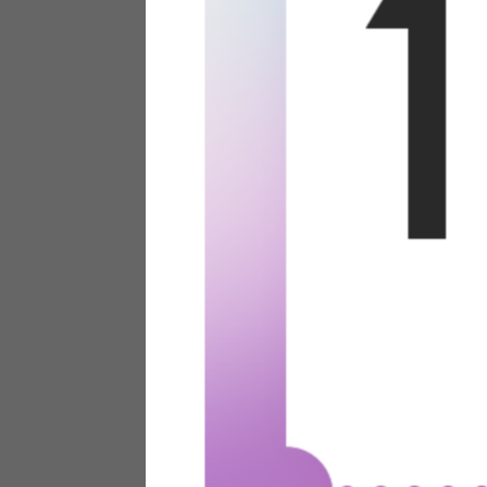
テリアにお悩みの法人のお客
ポイントシステムとは
特定商取引法について
メーカー様へのご案内
メディアへのリース
サイトマップ
お役立ち情報
どうする？不要家具！
家具お部屋に入る？
コーデテクニック
インテリア用語辞典
素材用語辞典
営業日カレンダー
2026年 8月
日
月
火
水
木
金
土