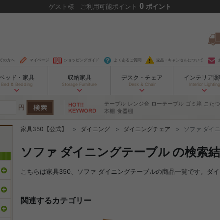
0
ゲスト
様
ご利用可能ポイント
ポイント
ての方へ
マイページ
ショッピングガイド
よくあるご質問
返品・キャンセルについて
ベッド・家具
収納家具
デスク・チェア
インテリア照
Bed & Bedding
Storage Furniture
Desk & Chair
Interior Lighting
テーブル
レンジ台
ローテーブル
ゴミ箱
こたつ
円
本棚
食器棚
家具350【公式】
ダイニング
ダイニングチェア
ソファ ダイ
ソファ ダイニングテーブル の検索
こちらは家具350、ソファ ダイニングテーブルの商品一覧です。ダ
関連するカテゴリー