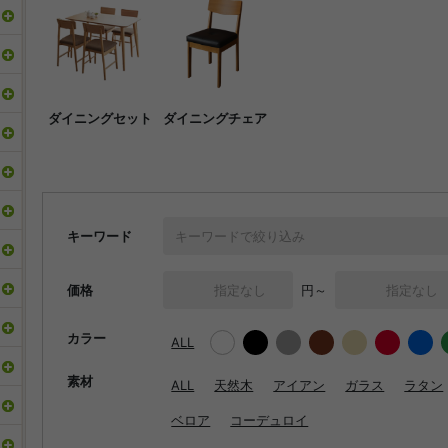
ダイニングセット
ダイニングチェア
キーワード
価格
円～
カラー
ALL
素材
ALL
天然木
アイアン
ガラス
ラタン
ベロア
コーデュロイ