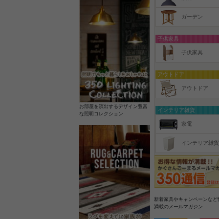
ガーデン
子供家具
子供家具
アウトドア
アウトドア
お部屋を演出するデザイン豊富
インテリア雑貨
な照明コレクション
家電
インテリア雑貨
新着家具やキャンペーンなど
満載のメールマガジン