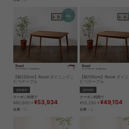
【幅120cm】Rozel ダイニングこ
【幅105cm】Rozel ダイ
たつテーブル
たつテーブル
送料無料
送料無料
クーポン利用で
クーポン利用で
¥53,934
¥49,154
¥60,600→
¥55,230→
在庫：〇
在庫：△