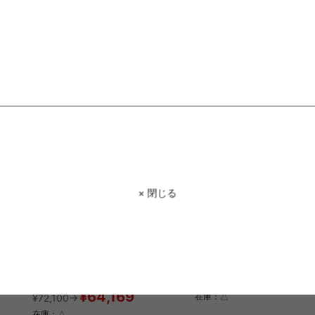
¥18,120
¥13,706
¥20,360→
¥15,400→
在庫：△
在庫：△
× 閉じる
【3点セット】Hemel 幅120cm ダ
Silvia 昇降式テーブル 幅10
イニングテーブル+1人掛けソファ2
脚
送料無料
送料無料
完成品
クーポン利用で
1
件
¥29,672
¥33,340→
クーポン利用で
¥64,169
¥72,100→
在庫：△
在庫：△