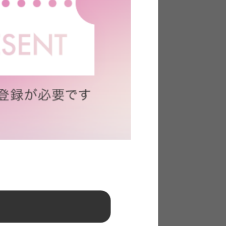
ーブル+ダイニングソファ2台
送料無料
クーポン利用で
¥68,636
¥77,120→
在庫：△
ラウンド
【4点セット】Hemel 幅120cm ダ
イニングテーブル+1人掛けソファ2
脚+2人掛けソファ
送料無料
クーポン利用で