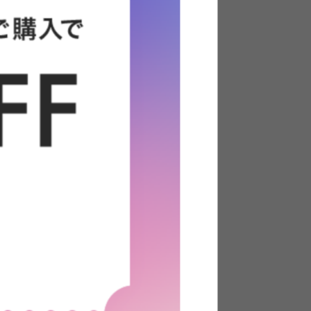
ンターテー
Silvia 昇降式テーブル 幅100cm
送料無料
完成品
1
件
クーポン利用で
¥24,555
¥27,590→
在庫：〇
きダイニン
【3点セット】Grace ダイニングテ