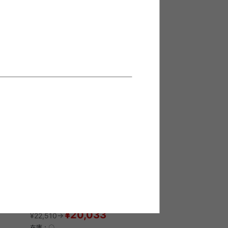
¥99,564
¥111,870→
在庫：△
0cm
【幅90cm】Bloom 昇降テーブル
送料無料
完成品
2
件
クーポン利用で
¥20,033
¥22,510→
在庫：〇