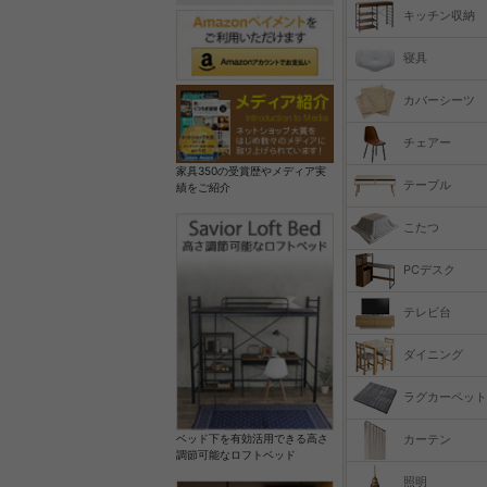
キッチン収納
寝具
カバーシーツ
チェアー
家具350の受賞歴やメディア実
テーブル
績をご紹介
こたつ
PCデスク
テレビ台
ダイニング
ラグカーペット
カーテン
ベッド下を有効活用できる高さ
調節可能なロフトベッド
照明