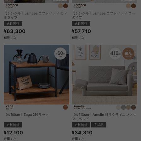
【シングル】Lempea ロフトベッド ミド
【シングル】Lempea ロフトベッド ロー
ルタイプ
タイプ
送料無料
送料無料
¥63,300
¥57,710
在庫：△
在庫：△
【幅60cm】Zaga 2段ラック
【幅110cm】Amelie 肘リクライニングソ
ファベッド
送料無料
送料無料
完成品
¥12,100
¥34,310
在庫：△
在庫：△