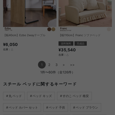
【幅40cm】Ezbo 2wayテーブル
【幅110cm】Franc ソファベッド
¥6,050
送料無料
完成品
¥35,540
在庫：△
在庫：△
1
2
3
>
>>
1件〜60件（全126件）
スチール ベッドに関するキーワード
丸 ベッド
ベッド キッズ
すのこ ベッド 格安
ベッド カバー セット
ベッド 子供
ベッド ブラウン