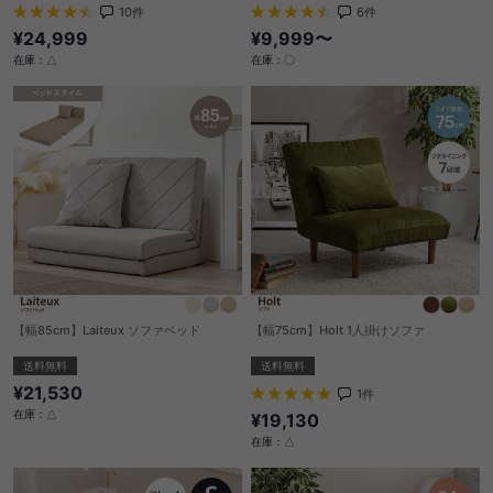
10
件
6
件
¥24,999
¥9,999〜
在庫：△
在庫：〇
【幅85cm】Laiteux ソファベッド
【幅75cm】Holt 1人掛けソファ
送料無料
送料無料
¥21,530
1
件
在庫：△
¥19,130
在庫：△