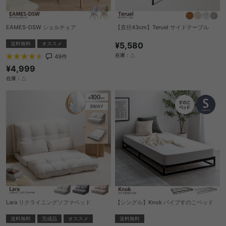
EAMES-DSW シェルチェア
【直径43cm】Teruel サイドテーブル
送料無料
オススメ
¥5,580
在庫：△
49
件
¥4,999
在庫：△
Lara リクライニングソファベッド
【シングル】Knok パイプすのこベッド
送料無料
完成品
オススメ
送料無料