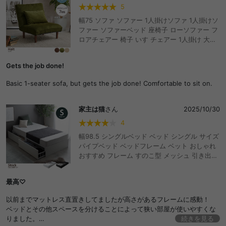
5
幅75 ソファ ソファー 1人掛けソファ 1人掛けソ
ファー ソファーベッド 座椅子 ローソファー フ
ロアチェアー 椅子 いす チェアー 1人掛け 大き
い 1人用 一人掛け 肘なし クッション ハイバッ
ク 一人暮らし リクライニング 角度調整 クッシ
Gets the job done!
ョン付き
Basic 1-seater sofa, but gets the job done! Comfortable to sit on.
家主は猫
さん
2025/10/30
4
幅98.5 シングルベッド ベッド シングル サイズ
パイプベッド ベッドフレーム ベット おしゃれ
おすすめ フレーム すのこ型 メッシュ 引き出し
収納 ベッド下収納 フレームのみ 選べるマット
レス ポケットコイル ヘッドボードなし 宮無し
最高♡
ソファー 一人暮らし カビ防止 ワンルーム 1K
通気性 湿気対策 頑丈 おしゃれ おすすめ 安い
以前までマットレス直置きしてましたが高さがあるフレームに感動！
ベッドとその他スペースを分けることによって狭い部屋が使いやすくな
りました。
続きを見る