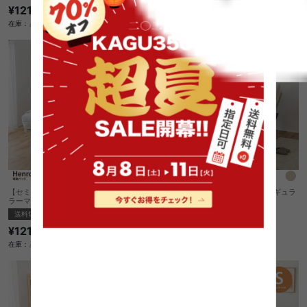
¥121,580
¥105,420
在庫：△
在庫：△
【セミダブル】Henro 電動ベッド(レギュ
【シングル】Henro 電動ベッド(レギュラ
ラーマットレス付き)
ーマットレス付き)
送料無料
送料無料
¥121,580
¥105,420
在庫：△
在庫：△