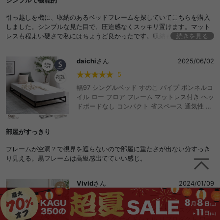
シンプルで機能的
一人暮らし カビ防止 ワンルーム 1K 通気性 湿
気対策 頑丈 おしゃれ おすすめ 安い
引っ越しを機に、収納のあるベッドフレームを探していてこちらを購入
しました。シンプルな見た目で、圧迫感なくスッキリ置けます。マット
レスも程よい硬さで私にはちょうど良かったです。収納も大容量でたく
続きを見る
さん収納できました。いい買い物でした。
daichi
さん
2025/06/02
5
幅97 シングルベッド すのこ パイプ ボンネルコ
イル ロー フロア フレーム マットレス付き ヘッ
ドボードなし コンパクト 省スペース 通気性 シ
ンプル 一人暮らし ワンルーム 収納 湿気対策 小
さい おしゃれ おすすめ 安い
部屋がすっきり
フレームが空洞？で視界を遮らないので部屋に重たさが出ない分すっき
り見える。黒フレームは高級感出てていい感じ。
Vivid
さん
2024/01/09
5
幅46 チェア DSW 椅子 ダイニング スツール オ
フィス デスク サイドシェル リプロダクト ワー