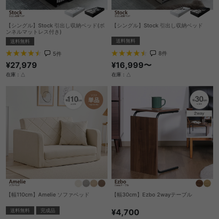
【シングル】Stock 引出し収納ベッド(ボ
【シングル】Stock 引出し収納ベッド
ンネルマットレス付き)
送料無料
送料無料
8
件
5
件
¥16,999〜
¥27,979
在庫：△
在庫：△
【幅110cm】Amelie ソファベッド
【幅30cm】Ezbo 2wayテーブル
送料無料
完成品
¥4,700