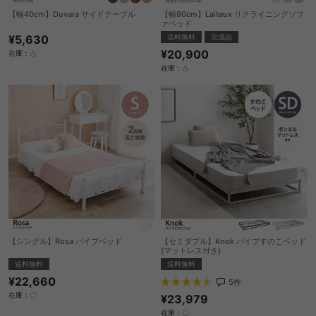
【幅40cm】Duvara サイドテーブル
【幅90cm】Laiteux リクライニングソフ
ァベッド
¥5,630
送料無料
完成品
¥20,900
在庫：△
在庫：△
【シングル】Rosa パイプベッド
【セミダブル】Knok パイプすのこベッド
(マットレス付き)
送料無料
送料無料
¥22,660
5
件
在庫：〇
¥23,979
在庫：〇