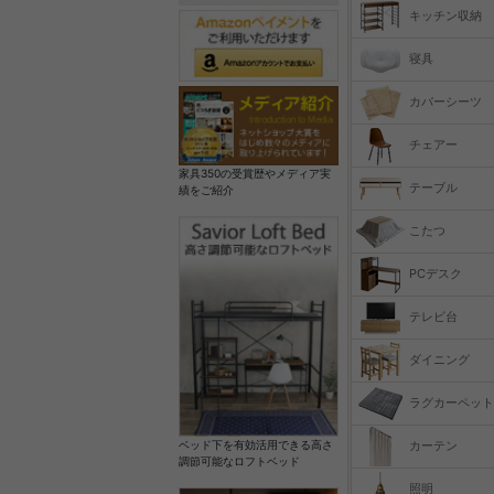
キッチン収納
寝具
カバーシーツ
チェアー
家具350の受賞歴やメディア実
テーブル
績をご紹介
こたつ
PCデスク
テレビ台
ダイニング
ラグカーペット
カーテン
ベッド下を有効活用できる高さ
調節可能なロフトベッド
照明