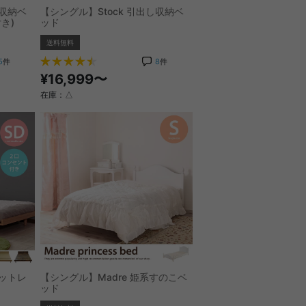
し収納ベ
【シングル】Stock 引出し収納ベ
き)
ッド
送料無料
5
件
8
件
¥16,999〜
在庫：△
マットレ
【シングル】Madre 姫系すのこベ
ッド