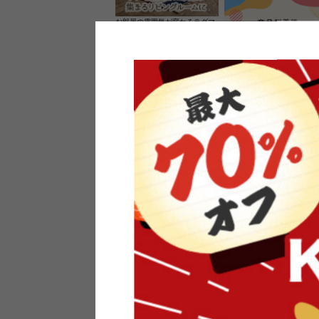
お部屋の雰囲気が変わるラグマ
ット＆カーペット
家具のレビューを書くと10%O
ーポンプレゼント
素材の良さを活かしたウッドソ
ケットのペンダントライト
インフォメーション
よくあるご質問
送料・お支払い
オフィスやモデルハウスなど
返品・交換