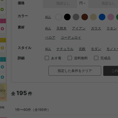
価格
円～
カラー
ALL
素材
ALL
天然木
アイアン
ガラス
ラタン
ベロア
コーデュロイ
スタイル
ALL
ナチュラル
北欧
モダン
モノト
詳細
あす着
送料無料
完成品
指定した条件をクリア
この
195
全
件
情報
1件〜60件（全195件）