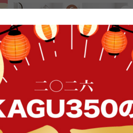
FFク
【シングル】Pluto 収納付きベッド
【シングル】Slib すのこ
ド
送料無料
オススメ
送料無料
105
件
¥19,999〜
¥10,999〜
在庫：〇
在庫：△
イン