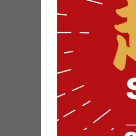
テリアにお悩みの法人のお客
ポイントシステムとは
特定商取引法について
メーカー様へのご案内
メディアへのリース
サイトマップ
お役立ち情報
どうする？不要家具！
家具お部屋に入る？
コーデテクニック
インテリア用語辞典
素材用語辞典
営業日カレンダー
2026年 8月
日
月
火
水
木
金
土