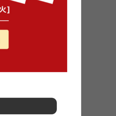
ント付引
【シングル】宮棚&コンセント付引
ス付き)
き出し収納ベッド
送料無料
6
件
12
件
¥23,499〜
在庫：△