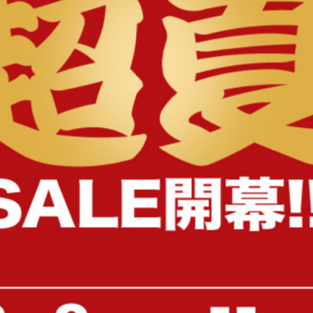
様へ
【シングル】Duranta USBコンセ
【シングル】コンセント&
ント ローベッドフレーム
パイプベッド
送料無料
送料無料
2
件
¥22,140
¥11,999〜
在庫：△
在庫：△