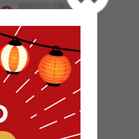
ローベッ
【セミダブル】Yuseong 幅140cm
幅広すのこローベッド
送料無料
オススメ
9
件
6
件
¥19,999〜
在庫：〇