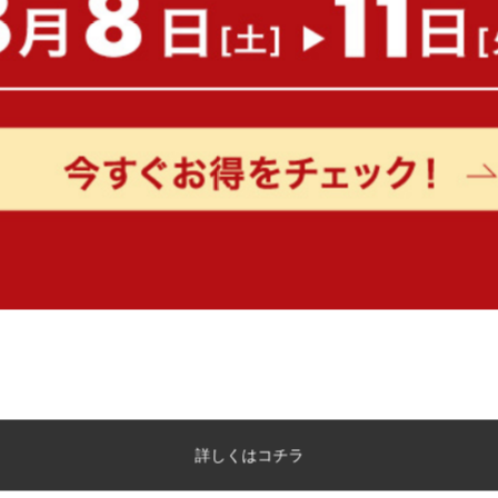
【シングル】Lagom ファブリック
【シングル】宮棚&コンセ
ベッド
き出し収納ベッド(マットレ
送料無料
送料無料
¥22,210
¥33,979
在庫：△
在庫：△
詳しくはコチラ