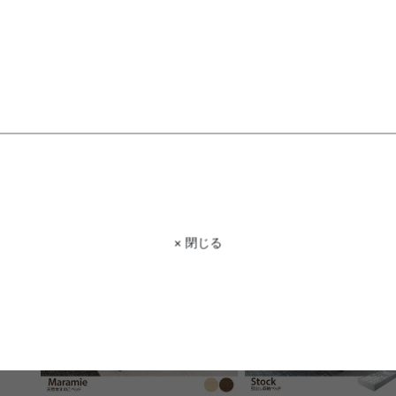
【セミダブル】Yuseong 幅140cm
【シングル】Pluto 収納
幅広すのこローベッド(ボンネルマ
(ボンネルマットレス付き)
ットレス付き)
送料無料
オススメ
送料無料
オススメ
1
件
¥31,979
¥30,979
在庫：〇
在庫：〇
× 閉じる