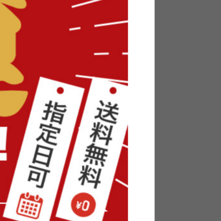
宮棚付き
【シングル】Knok パイプすのこベ
ッド
送料無料
2
件
6
件
¥9,999〜
在庫：〇