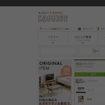
50万人
当店について
初め
メンバー登録数
突破！
ソファー
リビング家具
Sofa
Living Furniture
円〜
インテリア・家具
ソファー
ベッド
収納