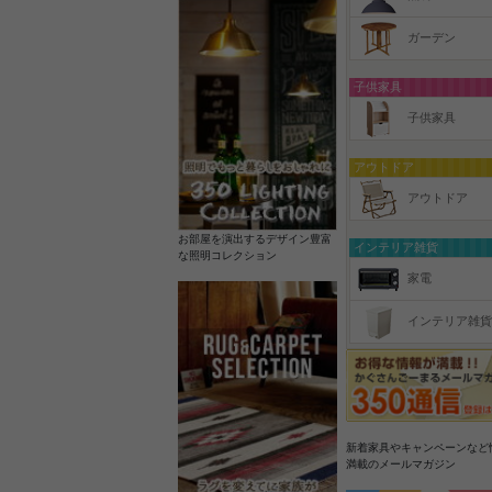
ガーデン
子供家具
子供家具
アウトドア
アウトドア
お部屋を演出するデザイン豊富
インテリア雑貨
な照明コレクション
家電
インテリア雑貨
新着家具やキャンペーンなど
満載のメールマガジン