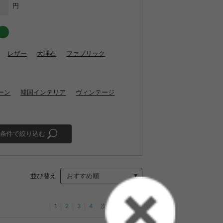
円
レザー
大理石
ファブリック
ーン
韓国インテリア
ヴィンテージ
条件で絞り込む
並び替え
1
2
3
4
次へ
最後へ