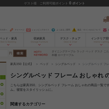
0
ゲスト
様
ご利用可能ポイント
ポイント
ての方へ
マイページ
ショッピングガイド
よくあるご質問
返品・キャンセルについて
ベッド・家具
収納家具
デスク・チェア
インテリア照
Bed & Bedding
Storage Furniture
Desk & Chair
Interior Lighting
ダイニングテーブル
ラック
ベッド
デスク
こた
円
本棚
ローテーブル
家具350【公式】
ベッド
シングルベッド
シングルベッド フレ
シングルベッド フレーム おしゃれ 
こちらは家具350、シングルベッド フレーム おしゃれの商品一覧
ム。寝室をスタイリッシュに。
関連するカテゴリー